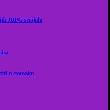
jih JRPG serijala
misa
titi u stomaku