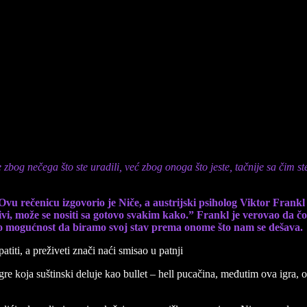
 a preživeti znači naći smisao u patnji
zbog nečega što ste uradili, već zbog onoga što jeste, tačnije sa čim st
Ovu rečenicu izgovorio je Niče, a austrijski psiholog Viktor Frankl 
 živi, može se nositi sa gotovo svakim kako.” Frankl je verovao da
mo mogućnost da biramo svoj stav prema onome što nam se dešava.
i igre koja suštinski deluje kao bullet – hell pucačina, međutim ova igra,