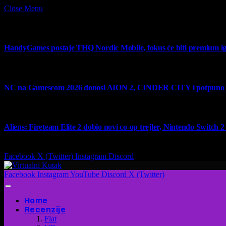
Close Menu
What's Hot
HandyGames postaje THQ Nordic Mobile, fokus će biti premium ig
7 August 2026
NC na Gamescom 2026 donosi AION 2, CINDER CITY i potpuno no
6 August 2026
Aliens: Fireteam Elite 2 dobio novi co-op trejler, Nintendo Switch 2 v
6 August 2026
Facebook
X (Twitter)
Instagram
Discord
Facebook
Instagram
YouTube
Discord
X (Twitter)
Home
Recenzije
Flat