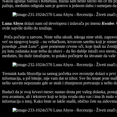
Nakon igranja Sarosa i Returnala, tražila sam nešto slično što će mi p
pažnju, međutim odigrala sam je gotovo u jednom dahu i sumnjam da ću 
Luna Abyss
dolazi nam od developera i izdavača po imenu
Kwalee
.
ovde najviše došlo do izražaja.
Priča počinje u zatvoru. Niste ništa ukrali, nikoga niste ubili, zapr
već na njegovoj kopiji – na veštačkom, krvavom satelitu koji je miste
poseduje ,,
znak Lune
”, gore pomenute crvene oči, koje ljudi na Zemlj
joj listu zadataka koje treba da obavi – da što dublje istraži ovo mes
međutim, što duže istražujete, to polako počinjete da shvatate da vaše
Trenutak kada filozofija sa samog početka ove recenzije dolazi u prvi
informacija, a još bitnije, nije vam dat ni izbor. Sve što imate jeste
nešto sasvim nepoznato gde se strah i zbunjenost pretvaraju u nešto da
Budući da je ovaj krvavi mesec nastao dosta pre vašeg dolaska, postaj
ovu avanturu, ali i tekstove koji se kriju svuda oko vas i ima ih malo v
informacija o istoj. Kako biste se lakše snašli, obično ćete na zidovima 