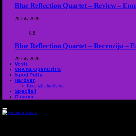
Blue Reflection Quartet – Review – Emot
29 July 2026
8.8
Blue Reflection Quartet – Recenzija – 
29 July 2026
Vesti
VRK na OpenCritic
Ispod Pulta
Hardver
Recenzija hardvera
Specijali
O nama