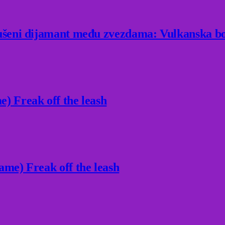
rušeni dijamant među zvezdama: Vulkanska bo
) Freak off the leash
ame) Freak off the leash