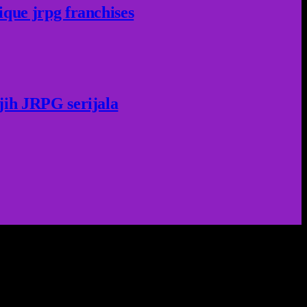
ique jrpg franchises
jih JRPG serijala