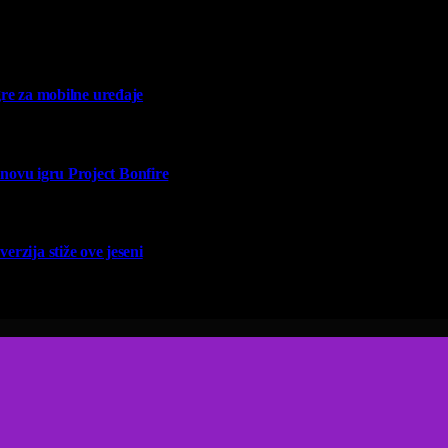
re za mobilne uređaje
vu igru Project Bonfire
erzija stiže ove jeseni