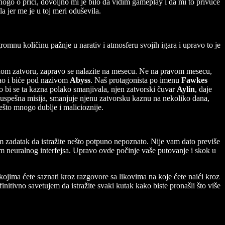
nogo o priči, dovoljno mi je bilo da vidim gameplay i da mi to privuče
 jer me je u toj meri oduševila.
romnu količinu pažnje u narativ i atmosferu svojih igara i upravo to je
običnom zatvoru, zapravo se nalazite na mesecu. Ne na pravom mesecu,
 kao i biće pod nazivom
Abyss
. Naš protagonista po imenu
Fawkes
o bi se ta kazna polako smanjivala, njen zatvorski čuvar
Aylin
, daje
ka uspešna misija, smanjuje njenu zatvorsku kaznu na nekoliko dana,
nešto mnogo dublje i malicioznije.
m zadatak da istražite nešto potpuno nepoznato. Nije vam dato previše
m neuralnog interfejsa. Upravo ovde počinje vaše putovanje i skok u
ojima ćete saznati kroz razgovore sa likovima na koje ćete naići kroz
finitivno savetujem da istražite svaki kutak kako biste pronašli što više