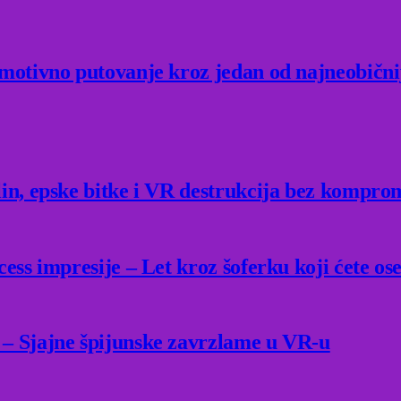
Emotivno putovanje kroz jedan od najneobični
lin, epske bitke i VR destrukcija bez kompro
ess impresije – Let kroz šoferku koji ćete ose
 – Sjajne špijunske zavrzlame u VR-u