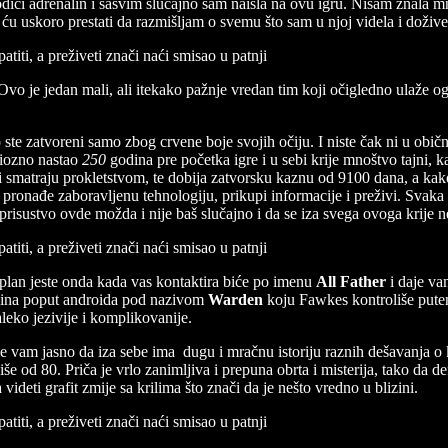
odići adrenalin i sasvim slučajno sam naišla na ovu igru. Nisam znala m
uskoro prestati da razmišljam o svemu što sam u njoj videla i doživela
 Ovo je jedan mali, ali itekako pažnje vredan tim koji očigledno ulaže og
avo ste zatvoreni samo zbog crvene boje svojih očiju. I niste čak ni u 
riozno nastao
250
godina pre početka igre i u sebi krije mnoštvo tajni,
i smatraju prokletstvom, te dobija zatvorsku kaznu od 9100 dana, a kak
to, pronađe zaboravljenu tehnologiju, prikupi informacije i preživi. Sva
 prisustvo ovde možda i nije baš slučajno i da se iza svega ovoga krije 
 plan jeste onda kada vas kontaktira biće po imenu
All Father
i daje va
 mašina poput androida pod nazivom
Warden
koju Fawkes kontroliše pute
leko jezivije i komplikovanije.
e vam jasno da iza sebe ima dugu i mračnu istoriju raznih dešavanja o k
iše od 80. Priča je vrlo zanimljiva i prepuna obrta i misterija, tako da de
videti grafit zmije sa krilima što znači da je nešto vredno u blizini.