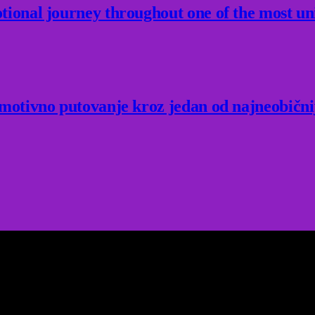
ional journey throughout one of the most un
Emotivno putovanje kroz jedan od najneobični