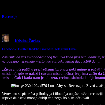
Recenzije
Luna Abyss – Recenzija – Živeti znači patiti,
By
Kristina Žarkov
20 May 2026
8 Mins Read
Share
Facebook
Twitter
Reddit
LinkedIn
Telegram
Email
Zamislite da vas svet odbaci onog trenutka kada prvi put udahnete, ne 
na potpuno nepoznato mesto gde vas čeka kazna duga
9100
dana.
,,
Živeti znači patiti, a preživeti znači pronaći neki smisao u patnji
.” 
smislom”, gde se nalazi i čuvena misao: ,,Onaj koji ima zašto da
smisao. Čak i kada nam je oduzeta, recimo, sloboda i dalje ima
Verovatno se pitate šta psihologija i filozofija uopšte traže u recenzij
uspeva da ostavi mnogo dublji trag nego što biste očekivali.