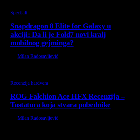
postati najomiljenija stvar u stanu, i to…
Specijali
Snapdragon 8 Elite for Galaxy u
akciji: Da li je Fold7 novi kralj
mobilnog gejminga?
By
Milan Radosavljević
17 July 2025
Kad sam prvi put čuo da Samsung stavlja Snapdragon 8
Elite for Galaxy u novi Fold7, pomislio sam „Okej, opet…
Recenzija hardvera
ROG Falchion Ace HFX Recenzija –
Tastatura koja stvara pobednike
By
Milan Radosavljević
24 November 2024
Do sada smo opisivale raznu PC i mobilnu periferiju, i svi ti
uređaji su bili i više nego odlični. Svaki…