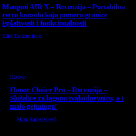
Mangmi AIR X – Recenzija – Portabilna
retro konzola koja pomera granice
isplativosti i funkcionalnosti
Milan Radosavljević
31 December 2025
Browsing:
Recenzija
hardvera
Hardver
Honor Choice Pro – Recenzija –
Slušalice za laganu svakodnevnicu, a i
malo gejminga!
By
Milan Radosavljević
26 December 2025
Postoje slušalice koje vas pokušavaju osvojiti
specifikacijama, velikim brojkama i ozbiljnom