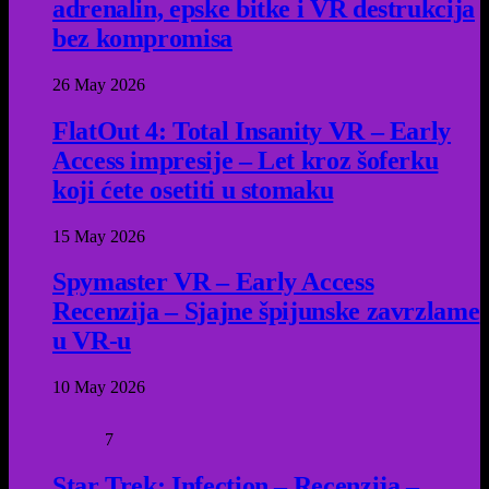
adrenalin, epske bitke i VR destrukcija
bez kompromisa
26 May 2026
FlatOut 4: Total Insanity VR – Early
Access impresije – Let kroz šoferku
koji ćete osetiti u stomaku
15 May 2026
Spymaster VR – Early Access
Recenzija – Sjajne špijunske zavrzlame
u VR-u
10 May 2026
7
Star Trek: Infection – Recenzija –