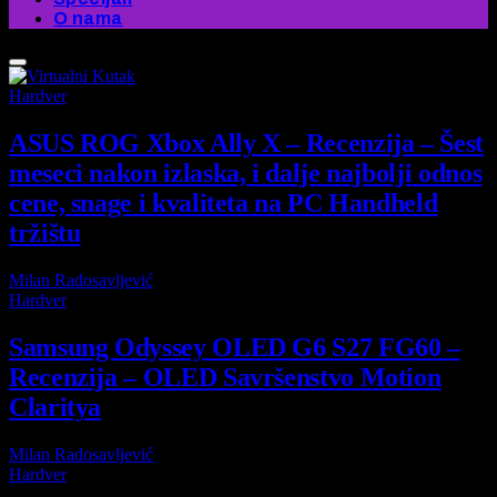
O nama
Hardver
ASUS ROG Xbox Ally X – Recenzija – Šest
meseci nakon izlaska, i dalje najbolji odnos
cene, snage i kvaliteta na PC Handheld
tržištu
Milan Radosavljević
31 May 2026
Hardver
Samsung Odyssey OLED G6 S27 FG60 –
Recenzija – OLED Savršenstvo Motion
Claritya
Milan Radosavljević
30 April 2026
Hardver