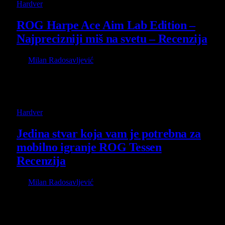
Hardver
ROG Harpe Ace Aim Lab Edition –
Najprecizniji miš na svetu – Recenzija
By
Milan Radosavljević
27 October 2024
Za gejmerski miš su mi bile bitne dve stvari, a to je
konzistentnost, pouzdanost, kvalitet i dugovečnost. Nikada
nisam išao…
Hardver
Jedina stvar koja vam je potrebna za
mobilno igranje ROG Tessen
Recenzija
By
Milan Radosavljević
20 October 2024
Kako tehnologija napreduje, tako dobijamo telefone sa sve
većim specifikacijama. Samsung S24 Ultra i Fold 6
dominiraju u taboru Androida,…