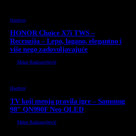
“prezentacijom” i pakovanjem, i postoje one koje vas
osvoje…
Hardver
HONOR Choice X7i TWS –
Recenzija – Lepo, lagano, elegantno i
više nego zadovoljavajuće
By
Milan Radosavljević
24 December 2025
Kada uzmete HONOR Choice X7i TWS u ruku, prvo što
shvatite jeste koliko je sve sleek, jednostavno i lepo. Sa…
Hardver
TV koji menja pravila igre – Samsung
98″ QN990F Neo QLED
By
Milan Radosavljević
22 November 2025
Iskreno, da mi je neko pre par godina rekao da će mi TV