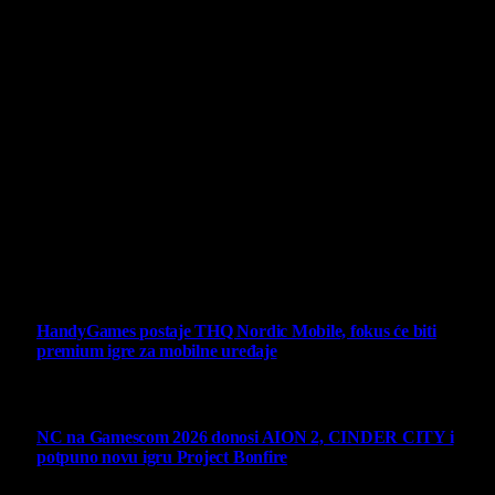
O nama
Projekat Virtualni Kutak teži ka tome da približi gejming što
široj publici, sa idejom da edukuje sve posetioce, o igrama,
kroz njih i sa njima na razne i kreativne načine.
Virtualni Kutak brend, logo, domen i sajt su privatnog
vlasništva.
Sav sadržaj na sajtu je u vlasništvu Virtualni Kutak portala.
Svako neovlašćeno korišćenje sadržaja kažnjivo je
zakonom.
Ne propustite
HandyGames postaje THQ Nordic Mobile, fokus će biti
premium igre za mobilne uređaje
7 August 2026
NC na Gamescom 2026 donosi AION 2, CINDER CITY i
potpuno novu igru Project Bonfire