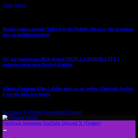
Close Menu
What's Hot
HandyGames postaje THQ Nordic Mobile, fokus će biti premium
igre za mobilne uređaje
7 August 2026
NC na Gamescom 2026 donosi AION 2, CINDER CITY i
potpuno novu igru Project Bonfire
6 August 2026
Aliens: Fireteam Elite 2 dobio novi co-op trejler, Nintendo Switch
2 verzija stiže ove jeseni
6 August 2026
Facebook
X (Twitter)
Instagram
Discord
Facebook
Instagram
YouTube
Discord
X (Twitter)