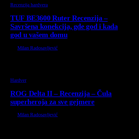
Recenzija hardvera
TUF BE3600 Ruter Recenzija –
Savršena konekcija, gde god i kada
god u vašem domu
By
Milan Radosavljević
17 November 2024
Sigurno ste se nekada pitali, zašto za dobru konekciju uvek
moramo da povezujemo PC i konzole lan kablom. Zašto
jednostavno…
Hardver
ROG Delta II – Recenzija – Čula
superheroja za sve gejmere
By
Milan Radosavljević
3 November 2024
Od svih hardverskih stvari koje opisujemo u emisiji, nekako
mi je najteže da uradim to za slušalice. Od kako sam…