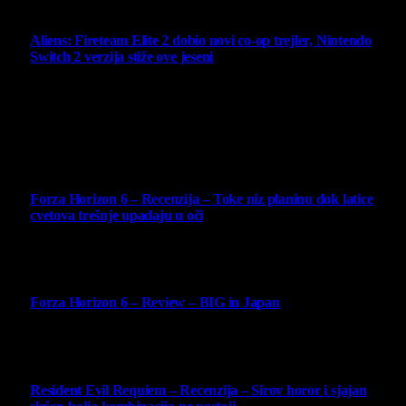
6 August 2026
Aliens: Fireteam Elite 2 dobio novi co-op trejler, Nintendo
Switch 2 verzija stiže ove jeseni
6 August 2026
Najbolje ocenjeni opisi
10
Forza Horizon 6 – Recenzija – Toke niz planinu dok latice
cvetova trešnje upadaju u oči
14 May 2026
10
Forza Horizon 6 – Review – BIG in Japan
14 May 2026
10
Resident Evil Requiem – Recenzija – Sirov horor i sjajan