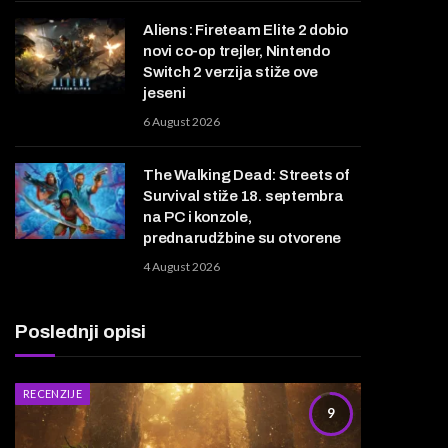
Aliens: Fireteam Elite 2 dobio
novi co-op trejler, Nintendo
Switch 2 verzija stiže ove
jeseni
6 August 2026
The Walking Dead: Streets of
Survival stiže 18. septembra
na PC i konzole,
prednarudžbine su otvorene
4 August 2026
Poslednji opisi
RECENZIJE
9