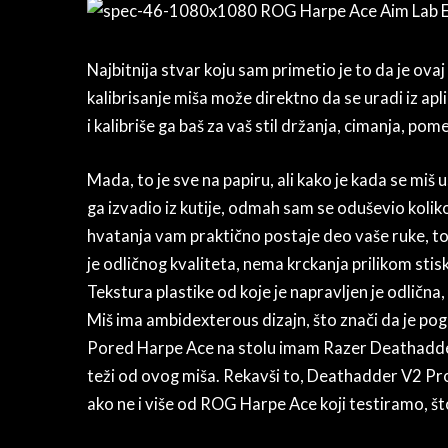
Najbitnija stvar koju sam primetio je to da je ova
kalibrisanje miša može direktno da se uradi iz aplik
i kalibriše ga baš za vaš stil držanja, cimanja, pom
Mada, to je sve na papiru, ali kako je kada se miš 
ga izvadio iz kutije, odmah sam se oduševio kolik
hvatanja vam praktično postaje deo vaše ruke, to
je odličnog kvaliteta, nema krckanja prilikom stisk
Tekstura plastike od koje je napravljen je odlična,
Miš ima ambidexterous dizajn, što znači da je po
Pored Harpe Ace na stolu imam Razer Deathadder 
teži od ovog miša. Rekavši to, Deathadder V2 Pro n
ako ne i više od ROG Harpe Ace koji testiramo, što