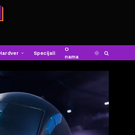
O
Hardver
Specijali
nama