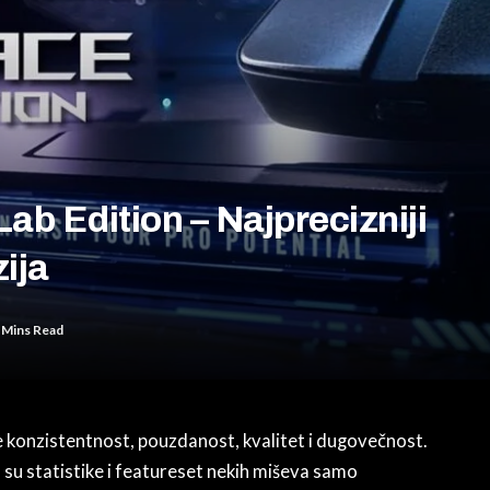
b Edition – Najprecizniji
ija
 Mins Read
 je konzistentnost, pouzdanost, kvalitet i dugovečnost.
a su statistike i featureset nekih miševa samo