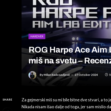
HARDVER
ROG Harpe Ace Aim La
miš na svetu – Recenz
By
Milan Radosavljević
27 October 2024
5
Za gejmerski miš su mi bile bitne dve stvari, a to
SHARE
Nikada nisam išao dalje od toga, jer sam mislio d