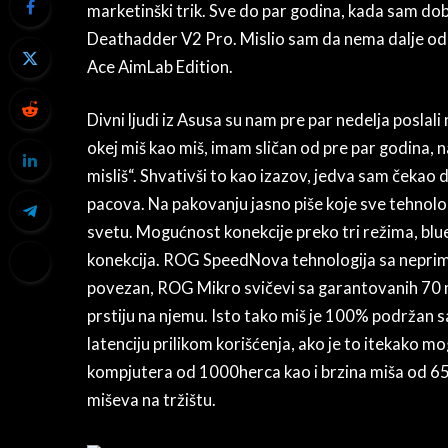
marketinški trik. Sve do par godina, kada sam do
Deathadder V2 Pro. Mislio sam da nema dalje od 
Ace AimLab Edition.
Divni ljudi iz Asusa su nam pre par nedelja poslal
okej miš kao miš, imam sličan od pre par godina, n
misliš“. Shvativši to kao izazov, jedva sam čekao d
pacova. Na pakovanju jasno piše koje sve tehnolog
svetu. Mogućnost konekcije preko tri režima, blu
konekcija. ROG SpeedNova tehnologija sa neprim
povezan, ROG Mikro svičevi sa garantovanih 70 mi
prstiju na njemu. Isto tako miš je 100% podržan s
latenciju prilikom korišćenja, ako je to itekako m
kompjutera od 1000herca kao i brzina miša od 650
miševa na tržištu.