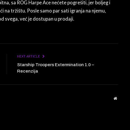
itna, sa ROG Harpe Ace nećete pogrešiti, jer boljeg i
 na tržištu. Posle samo par sati igranja na njemu,
od svega, već je dostupan u prodaji.
NEXT ARTICLE
Starship Troopers Extermination 1.0 –
Recenzija
Website