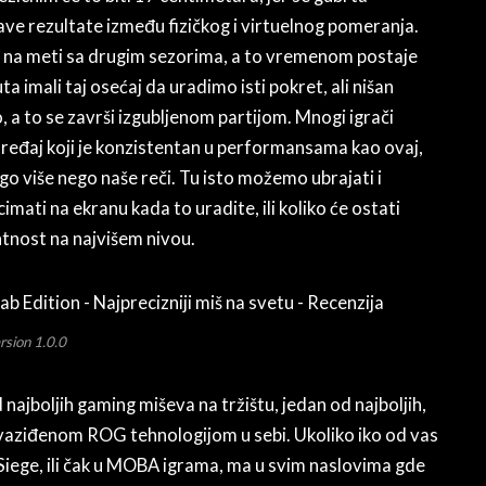
ave rezultate između fizičkog i virtuelnog pomeranja.
iti na meti sa drugim sezorima, a to vremenom postaje
a imali taj osećaj da uradimo isti pokret, ali nišan
 a to se završi izgubljenom partijom. Mnogi igrači
uređaj koji je konzistentan u performansama kao ovaj,
go više nego naše reči. Tu isto možemo ubrajati i
imati na ekranu kada to uradite, ili koliko će ostati
ntnost na najvišem nivou.
rsion 1.0.0
ajboljih gaming miševa na tržištu, jedan od najboljih,
prevaziđenom ROG tehnologijom u sebi. Ukoliko iko od vas
 Siege, ili čak u MOBA igrama, ma u svim naslovima gde