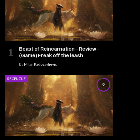
Beast of Reincarnation – Review –
(Game) Freak off the leash
By
Milan Radosavljević
RECENZIJE
9