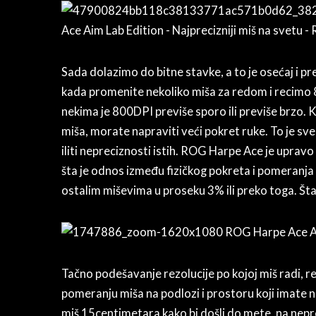
Sada dolazimo do bitne stavke, a to je osećaj i p
kada promenite nekoliko miša za redom i recimo 
nekima je 800DPI previše sporo ili previše brzo. K
miša, morate napraviti veći pokret ruke. To je sv
iliti nepreciznosti istih. ROG Harpe Ace je uprav
šta je odnos između fizičkog pokreta i pomeranja 
ostalim miševima u proseku 3% ili preko toga. Šta
Tačno podešavanje rezolucije po kojoj miš radi, 
pomeranju miša na podlozi i prostoru koji imate n
miš 15centimetara kako bi došli do mete, na neprez