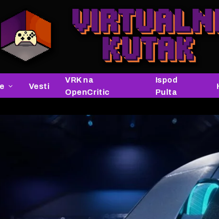
VRK na
Ispod
je
Vesti
OpenCritic
Pulta