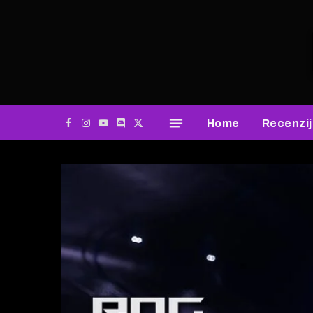
Home
Recenzi
Facebook
Instagram
YouTube
Discord
X
(Twitter)