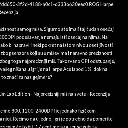
reciznost samog miša. Sigurno ste imali taj čudan osećaj
800DPI podešavanja nemaju isti osećaj na njima. Na
ako bi napravili neki pokret na istom nivou osetljivosti
e zbog senzora koji su u miševima i naravno preciznosti
o zbog toga najprecizniji miš. Takozvano CPI odstupanje,
vašeg nišana u igri je na Harpe Ace ispod 1%, dok na
 to znači za nas gejmere?
recimo 800, 1200, 2400DPI je jednako fizičkom
a njoj. Recimo da u jednoj igri je potrebno da pomerite
icnim će to biti 17 centimetara, jer se gubi ta