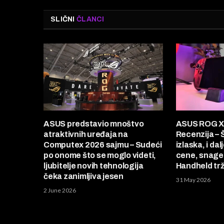
SLIČNI
ČLANCI
ASUS predstavio mnoštvo
ASUS ROG Xb
atraktivnih uređaja na
Recenzija –
Computex 2026 sajmu – Sudeći
izlaska, i dal
po onome što se moglo videti,
cene, snage 
ljubitelje novih tehnologija
Handheld trž
čeka zanimljiva jesen
31 May 2026
2 June 2026