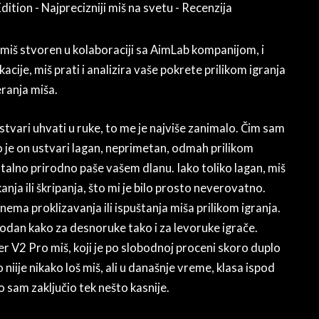
j miš stvoren u kolaboraciji sa AimLab kompanijom, i
acije, miš prati i analizira vaše pokrete prilikom igranja
eranja miša.
ustvari uhvati u ruke, to me je najviše zanimalo. Čim sam
o je on ustvari lagan, neprimetan, odmah prilikom
talno prirodno paše vašem dlanu. Iako toliko lagan, miš
anja ili škripanja, što mi je bilo prosto neverovatno.
 nema proklizavanja ili ispuštanja miša prilikom igranja.
godan kako za desnoruke tako i za levoruke igrače.
V2 Pro miš, koji je po slobodnoj proceni skoro duplo
iije nikako loš miš, ali u današnje vreme, klasa ispod
 sam zaključio tek nešto kasnije.