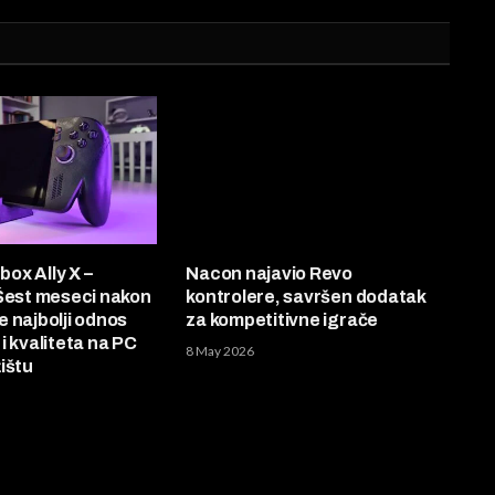
ox Ally X –
Nacon najavio Revo
 Šest meseci nakon
kontrolere, savršen dodatak
je najbolji odnos
za kompetitivne igrače
i kvaliteta na PC
8 May 2026
ištu