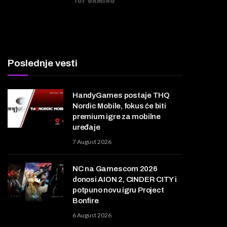
Poslednje vesti
HandyGames postaje THQ
Nordic Mobile, fokus će biti
premium igre za mobilne
uređaje
7 August 2026
NC na Gamescom 2026
donosi AION 2, CINDER CITY i
potpuno novu igru Project
Bonfire
6 August 2026