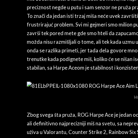
preciznost negde u putu i sam senzor ne pruža pr
To znači da jedan isti trzaj miša neće uvek završ
frustrirajuć problem. Svi mi gejmeri smo milion put
završi tek pored mete gde smo hteli da zapucamo,
možda nisu razmišljali o tome, ali tek kada uzmu 
onda se razlika primeti, jer tada dela govore mno
trenutke kada podignete miš, koliko će se nišan isc
stabilan, sa Harpe Aceom je stabilnost i konziste
Ve
Zbog svega šta pruža, ROG Harpe Ace je jedan od n
ali definitivno najprecizniji miš na svetu, sa ne
uživa u Valorantu, Counter Strike 2, Rainbow Six