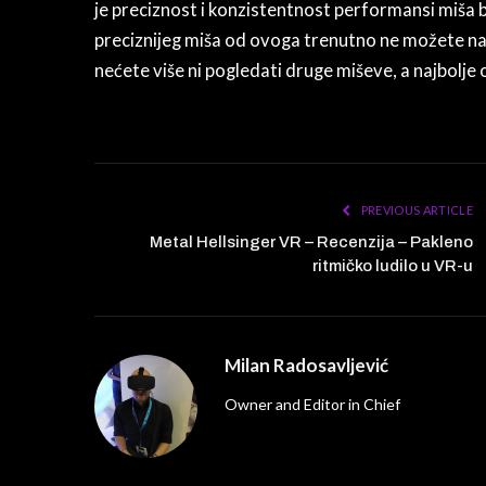
je preciznost i konzistentnost performansi miša b
preciznijeg miša od ovoga trenutno ne možete naći
nećete više ni pogledati druge miševe, a najbolje 
PREVIOUS ARTICLE
Metal Hellsinger VR – Recenzija – Pakleno
ritmičko ludilo u VR-u
Milan Radosavljević
Owner and Editor in Chief