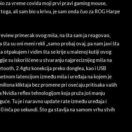
bio za vreme covida moji prvi pravi gaming mouse,
toga, ali sam bio u krivu, je sam onda čuo za ROG Harpe
i review primerak ovog miša, na šta sam ja reagovao,
a šta su oni meni rekli „samo probaj ovaj, pa nam javi šta
a otpakujem i vidim šta se krije u malenoj kutiji ovog
ije su iskorišćene u stvaranju najpreciznijeg miša na
etooth, 2.4ghz konekcija preko donglea, kao i USB
etnom latencijom između miša i uređaja na kojem je
liona kliktaja bez promene pri osećaju pritisaka vaših
a Nvidia reflex tehnologijom koja pruža još manju
oguće. Tu je i naravno update rate između uređaja i
 inča po sekundi. Što ga stavlja na samom vrhu stvih