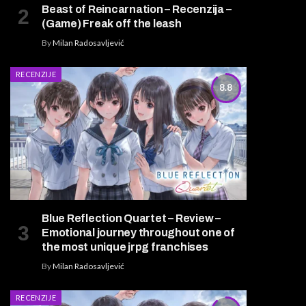
Beast of Reincarnation – Recenzija –
(Game) Freak off the leash
By
Milan Radosavljević
RECENZIJE
8.8
Blue Reflection Quartet – Review –
Emotional journey throughout one of
the most unique jrpg franchises
By
Milan Radosavljević
RECENZIJE