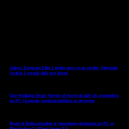
široj publici, sa idejom da edukuje sve posetioce, o igrama,
kroz njih i sa njima na razne i kreativne načine.
Virtualni Kutak brend, logo, domen i sajt su privatnog
vlasništva.
Sav sadržaj na sajtu je u vlasništvu Virtualni Kutak portala.
Svako neovlašćeno korišćenje sadržaja kažnjivo je
zakonom.
Ne propustite
Aliens: Fireteam Elite 2 dobio novi co-op trejler, Nintendo
Switch 2 verzija stiže ove jeseni
6 August 2026
The Walking Dead: Streets of Survival stiže 18. septembra
na PC i konzole, prednarudžbine su otvorene
4 August 2026
Beast of Reincarnation je (napokon) dostupan na PC-u,
PlayStation 5 i Xbox Series X|S