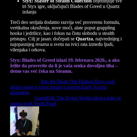
Styx: Master of Stealth Collection
objedinjuje sve
tri Styx igre, uključujući Blades of Greed u Quartz
izdanju
Treći deo serijala dodatno razvija već proverenu formulu,
vertikalna okruženja, nove moći, alate poput grappling
hooka i jedrilice, kao i fokus na čistu slobodu u stealth
pristupu. Cilj je jasan: dočepati se
Quartza
, najvrednijeg i
najopasnijeg resursa u svetu na ivici rata između ljudi,
vilenjaka i orkova.
Styx: Blades of Greed izlazi 19. februara 2026., a ako
želite da proverite da li je vaša senka dovoljno tiha –
demo vas već čeka na Steamu.
Previous Article
Into the Dead: Our Darkest Days vodi
igrače pravo u izvor zaraze u novom Early Access
ažuriranju
Next Article
GreedFall: The Dying World otkriva kako je
nastao jezik Yecht Fradí