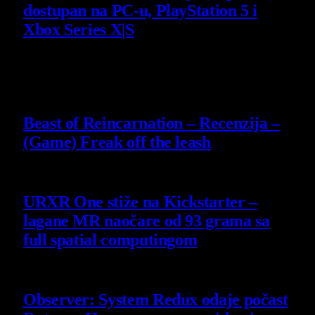
dostupan na PC-u, PlayStation 5 i
Xbox Series X|S
4 August 2026
9
Beast of Reincarnation – Recenzija –
(Game) Freak off the leash
4 August 2026
URXR One stiže na Kickstarter –
lagane MR naočare od 93 grama sa
full spatial computingom
30 July 2026
Observer: System Redux odaje počast