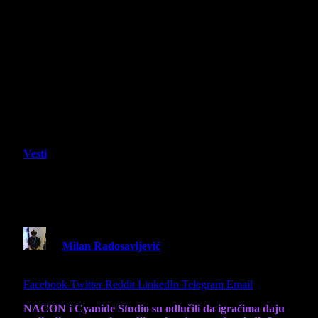
Vesti
Styx: Blades of Greed dobio besplatan
demo na Steamu
By
Milan Radosavljević
16 January 2026
2 Mins
Read
Share
Facebook
Twitter
Reddit
LinkedIn
Telegram
Email
NACON i Cyanide Studio su odlučili da igračima daju