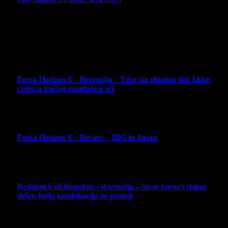
4 August 2026
Najbolje ocenjeni opisi
10
Forza Horizon 6 – Recenzija – Toke niz planinu dok latice
cvetova trešnje upadaju u oči
14 May 2026
10
Forza Horizon 6 – Review – BIG in Japan
14 May 2026
10
Resident Evil Requiem – Recenzija – Sirov horor i sjajan
slešer, bolja kombinacija ne postoji
25 February 2026
Copyright © - 2026 Virtualni Kutak - All Rights Reserved.