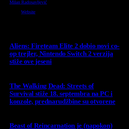
Milan Radosavljević
Website
Owner and Editor in Chief
Slični
članci
Aliens: Fireteam Elite 2 dobio novi co-
op trejler, Nintendo Switch 2 verzija
stiže ove jeseni
6 August 2026
The Walking Dead: Streets of
Survival stiže 18. septembra na PC i
konzole, prednarudžbine su otvorene
4 August 2026
Beast of Reincarnation je (napokon)