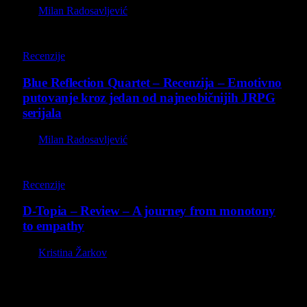
By
Milan Radosavljević
8.8
Recenzije
Blue Reflection Quartet – Recenzija – Emotivno
putovanje kroz jedan od najneobičnijih JRPG
serijala
By
Milan Radosavljević
8.5
Recenzije
D-Topia – Review – A journey from monotony
to empathy
By
Kristina Žarkov
O nama
Projekat Virtualni Kutak teži ka tome da približi gejming što