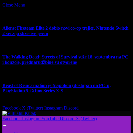
Close Menu
What's Hot
Aliens: Fireteam Elite 2 dobio novi co-op trejler, Nintendo Switch
2 verzija stiže ove jeseni
6 August 2026
The Walking Dead: Streets of Survival stiže 18. septembra na PC
i konzole, prednarudžbine su otvorene
4 August 2026
Beast of Reincarnation je (napokon) dostupan na PC-u,
PlayStation 5 i Xbox Series X|S
4 August 2026
Facebook
X (Twitter)
Instagram
Discord
Facebook
Instagram
YouTube
Discord
X (Twitter)