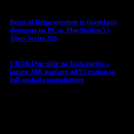
4 August 2026
Beast of Reincarnation je (napokon)
dostupan na PC-u, PlayStation 5 i
Xbox Series X|S
4 August 2026
URXR One stiže na Kickstarter –
lagane MR naočare od 93 grama sa
full spatial computingom
30 July 2026
Poslednji opisi
9