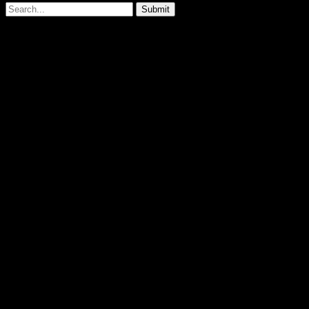
Submit
Type above and press
Enter
to search. Press
Esc
to cancel.