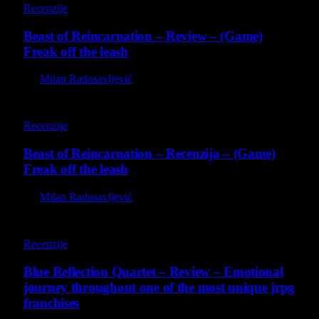
Recenzije
Beast of Reincarnation – Review – (Game)
Freak off the leash
By
Milan Radosavljević
9
Recenzije
Beast of Reincarnation – Recenzija – (Game)
Freak off the leash
By
Milan Radosavljević
8.8
Recenzije
Blue Reflection Quartet – Review – Emotional
journey throughout one of the most unique jrpg
franchises