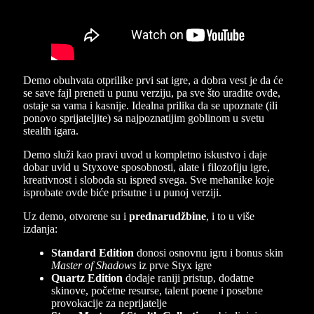
Demo obuhvata otprilike prvi sat igre, a dobra vest je da će
se save fajl preneti u punu verziju, pa sve što uradite ovde,
ostaje sa vama i kasnije. Idealna prilika da se upoznate (ili
ponovo sprijateljite) sa najpoznatijim goblinom u svetu
stealth igara.
Demo služi kao pravi uvod u kompletno iskustvo i daje
dobar uvid u Styxove sposobnosti, alate i filozofiju igre,
kreativnost i sloboda su ispred svega. Sve mehanike koje
isprobate ovde biće prisutne i u punoj verziji.
Uz demo, otvorene su i
prednarudžbine
, i to u više
izdanja:
Standard Edition
donosi osnovnu igru i bonus skin
Master of Shadows
iz prve Styx igre
Quartz Edition
dodaje raniji pristup, dodatne
skinove, početne resurse, talent poene i posebne
provokacije za neprijatelje