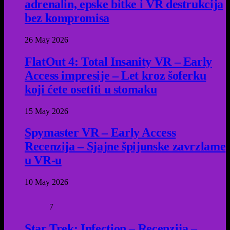
adrenalin, epske bitke i VR destrukcija
bez kompromisa
26 May 2026
FlatOut 4: Total Insanity VR – Early
Access impresije – Let kroz šoferku
koji ćete osetiti u stomaku
15 May 2026
Spymaster VR – Early Access
Recenzija – Sjajne špijunske zavrzlame
u VR-u
10 May 2026
7
Star Trek: Infection – Recenzija –