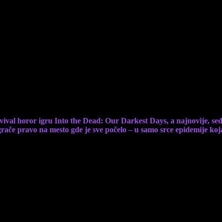
e pravo u izvor zaraze u novom Early Access 
rvival horor igru Into the Dead: Our Darkest Days, a najnovije, se
rače pravo na mesto gde je sve počelo – u samo srce epidemije koj