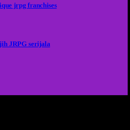
ique jrpg franchises
jih JRPG serijala