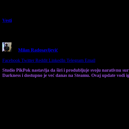
Vesti
Into the Dead: Our Darkest Days vodi igrač
By
Milan Radosavljević
16 January 2026
2 Mins Read
Share
Facebook
Twitter
Reddit
LinkedIn
Telegram
Email
Studio PikPok nastavlja da širi i produbljuje svoju narativnu su
Darkness i dostupno je već danas na Steamu. Ovaj update vodi ig