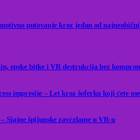
Emotivno putovanje kroz jedan od najneobični
lin, epske bitke i VR destrukcija bez kompro
ess impresije – Let kroz šoferku koji ćete ose
 – Sjajne špijunske zavrzlame u VR-u