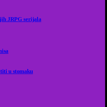
jih JRPG serijala
misa
titi u stomaku