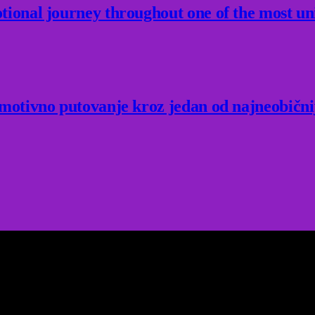
ional journey throughout one of the most un
Emotivno putovanje kroz jedan od najneobični