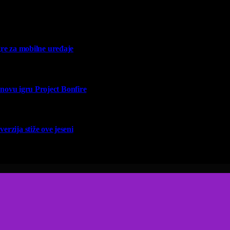
re za mobilne uređaje
vu igru Project Bonfire
erzija stiže ove jeseni