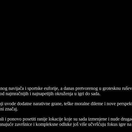
og navijača i sportske euforije, a danas pretvorenog u grotesknu ruše
 od najmračnijih i najnapetijih okruženja u igri do sada.
oji uvode dodatne narativne grane, teške moralne dileme i nove perspekt
ni značaj.
i i ponovo posetiti ranije lokacije koje su sada izmenjene i nude drugač
granajuće završnice i kompleksne odluke još više učvršćuju fokus igre n