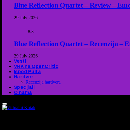
Blue Reflection Quartet – Review – Emot
29 July 2026
8.8
Blue Reflection Quartet – Recenzija – 
29 July 2026
Vesti
VRK na OpenCritic
Ispod Pulta
Hardver
Recenzija hardvera
Specijali
O nama