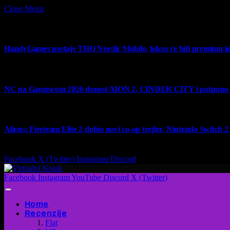
Close Menu
What's Hot
HandyGames postaje THQ Nordic Mobile, fokus će biti premium ig
7 August 2026
NC na Gamescom 2026 donosi AION 2, CINDER CITY i potpuno no
6 August 2026
Aliens: Fireteam Elite 2 dobio novi co-op trejler, Nintendo Switch 2 v
6 August 2026
Facebook
X (Twitter)
Instagram
Discord
Facebook
Instagram
YouTube
Discord
X (Twitter)
Home
Recenzije
Flat