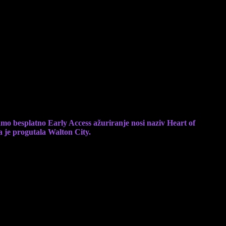
ažuriranju
dmo besplatno Early Access ažuriranje nosi naziv Heart of
a je progutala Walton City.