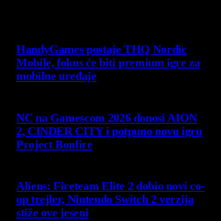
Owner and Editor in Chief
Slični
članci
HandyGames postaje THQ Nordic
Mobile, fokus će biti premium igre za
mobilne uređaje
7 August 2026
NC na Gamescom 2026 donosi AION
2, CINDER CITY i potpuno novu igru
Project Bonfire
6 August 2026
Aliens: Fireteam Elite 2 dobio novi co-
op trejler, Nintendo Switch 2 verzija
stiže ove jeseni