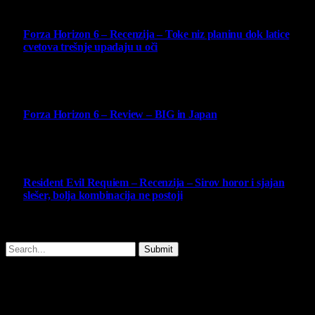
10
Forza Horizon 6 – Recenzija – Toke niz planinu dok latice
cvetova trešnje upadaju u oči
14 May 2026
10
Forza Horizon 6 – Review – BIG in Japan
14 May 2026
10
Resident Evil Requiem – Recenzija – Sirov horor i sjajan
slešer, bolja kombinacija ne postoji
25 February 2026
Copyright © - 2026 Virtualni Kutak - All Rights Reserved.
Submit
Type above and press
Enter
to search. Press
Esc
to cancel.