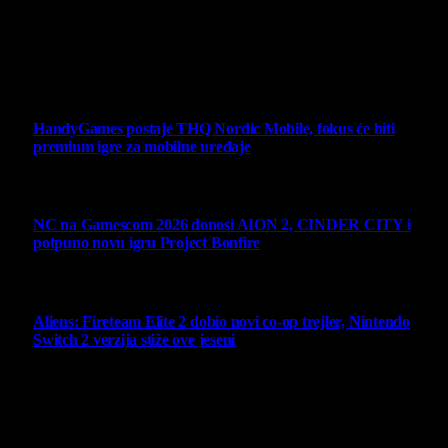
Sav sadržaj na sajtu je u vlasništvu Virtualni Kutak portala.
Svako neovlašćeno korišćenje sadržaja kažnjivo je
zakonom.
Ne propustite
HandyGames postaje THQ Nordic Mobile, fokus će biti
premium igre za mobilne uređaje
7 August 2026
NC na Gamescom 2026 donosi AION 2, CINDER CITY i
potpuno novu igru Project Bonfire
6 August 2026
Aliens: Fireteam Elite 2 dobio novi co-op trejler, Nintendo
Switch 2 verzija stiže ove jeseni
6 August 2026
Najbolje ocenjeni opisi