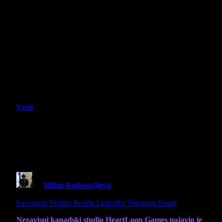
Vesti
Poly Fighter stiže na Steam Next Fest
sa novim demoom i spojem tabačina i
roguelike mehanika
By
Milan Radosavljević
9 June 2026
2 Mins Read
Share
Facebook
Twitter
Reddit
LinkedIn
Telegram
Email
Nezavisni kanadski studio HeartLoop Games najavio je