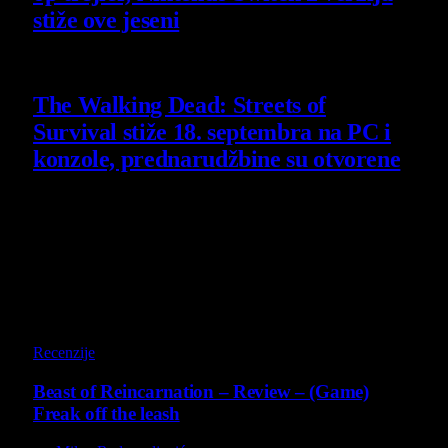
stiže ove jeseni
6 August 2026
The Walking Dead: Streets of
Survival stiže 18. septembra na PC i
konzole, prednarudžbine su otvorene
4 August 2026
Poslednji opisi
9
Recenzije
Beast of Reincarnation – Review – (Game)
Freak off the leash