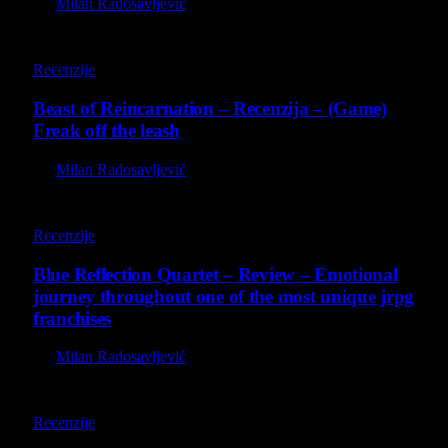
By
Milan Radosavljević
9
Recenzije
Beast of Reincarnation – Recenzija – (Game)
Freak off the leash
By
Milan Radosavljević
8.8
Recenzije
Blue Reflection Quartet – Review – Emotional
journey throughout one of the most unique jrpg
franchises
By
Milan Radosavljević
8.8
Recenzije