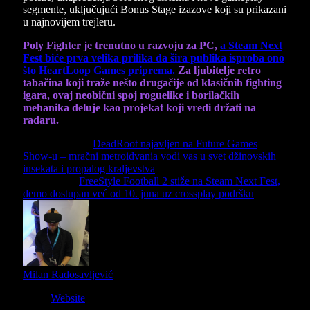
segmente, uključujući Bonus Stage izazove koji su prikazani
u najnovijem trejleru.
Poly Fighter je trenutno u razvoju za PC,
a Steam Next
Fest biće prva velika prilika da šira publika isproba ono
što HeartLoop Games priprema.
Za ljubitelje retro
tabačina koji traže nešto drugačije od klasičnih fighting
igara, ovaj neobični spoj roguelike i borilačkih
mehanika deluje kao projekat koji vredi držati na
radaru.
Previous Article
DeadRoot najavljen na Future Games
Show-u – mračni metroidvania vodi vas u svet džinovskih
insekata i propalog kraljevstva
Next Article
FreeStyle Football 2 stiže na Steam Next Fest,
demo dostupan već od 10. juna uz crossplay podršku
Milan Radosavljević
Website