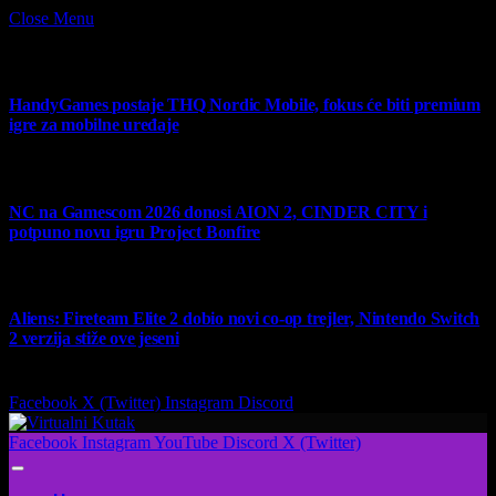
Close Menu
What's Hot
HandyGames postaje THQ Nordic Mobile, fokus će biti premium
igre za mobilne uređaje
7 August 2026
NC na Gamescom 2026 donosi AION 2, CINDER CITY i
potpuno novu igru Project Bonfire
6 August 2026
Aliens: Fireteam Elite 2 dobio novi co-op trejler, Nintendo Switch
2 verzija stiže ove jeseni
6 August 2026
Facebook
X (Twitter)
Instagram
Discord
Facebook
Instagram
YouTube
Discord
X (Twitter)