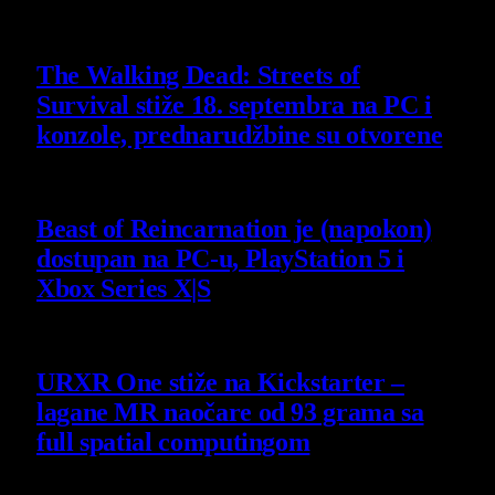
6 August 2026
The Walking Dead: Streets of
Survival stiže 18. septembra na PC i
konzole, prednarudžbine su otvorene
4 August 2026
Beast of Reincarnation je (napokon)
dostupan na PC-u, PlayStation 5 i
Xbox Series X|S
4 August 2026
URXR One stiže na Kickstarter –
lagane MR naočare od 93 grama sa
full spatial computingom
30 July 2026