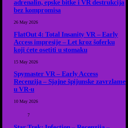
adrenalin, epske bitke i VR destrukcija
bez kompromisa
26 May 2026
FlatOut 4: Total Insanity VR – Early
Access impresije – Let kroz šoferku
koji ćete osetiti u stomaku
15 May 2026
Spymaster VR – Early Access
Recenzija – Sjajne špijunske zavrzlame
u VR-u
10 May 2026
7
Star Trek: Infection – Recenzija –