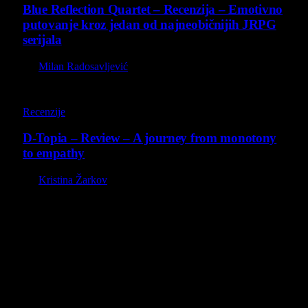
Blue Reflection Quartet – Recenzija – Emotivno
putovanje kroz jedan od najneobičnijih JRPG
serijala
By
Milan Radosavljević
8.5
Recenzije
D-Topia – Review – A journey from monotony
to empathy
By
Kristina Žarkov
O nama
Projekat Virtualni Kutak teži ka tome da približi gejming što
široj publici, sa idejom da edukuje sve posetioce, o igrama,
kroz njih i sa njima na razne i kreativne načine.
Virtualni Kutak brend, logo, domen i sajt su privatnog
vlasništva.