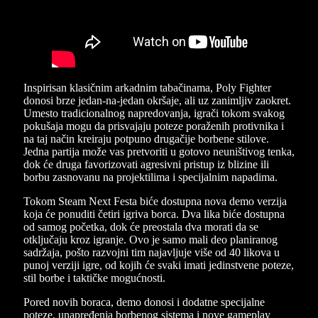
Inspirisan klasičnim arkadnim tabačinama, Poly Fighter
donosi brze jedan-na-jedan okršaje, ali uz zanimljiv zaokret.
Umesto tradicionalnog napredovanja, igrači tokom svakog
pokušaja mogu da prisvajaju poteze poraženih protivnika i
na taj način kreiraju potpuno drugačije borbene stilove.
Jedna partija može vas pretvoriti u gotovo neuništivog tenka,
dok će druga favorizovati agresivni pristup iz blizine ili
borbu zasnovanu na projektilima i specijalnim napadima.
Tokom Steam Next Festa biće dostupna nova demo verzija
koja će ponuditi četiri igriva borca. Dva lika biće dostupna
od samog početka, dok će preostala dva morati da se
otključaju kroz igranje. Ovo je samo mali deo planiranog
sadržaja, pošto razvojni tim najavljuje više od 40 likova u
punoj verziji igre, od kojih će svaki imati jedinstvene poteze,
stil borbe i taktičke mogućnosti.
Pored novih boraca, demo donosi i dodatne specijalne
poteze, unapređenja borbenog sistema i nove gameplay