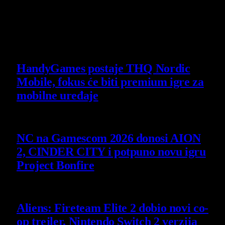
Poslednje vesti
HandyGames postaje THQ Nordic
Mobile, fokus će biti premium igre za
mobilne uređaje
7 August 2026
NC na Gamescom 2026 donosi AION
2, CINDER CITY i potpuno novu igru
Project Bonfire
6 August 2026
Aliens: Fireteam Elite 2 dobio novi co-
op trejler, Nintendo Switch 2 verzija