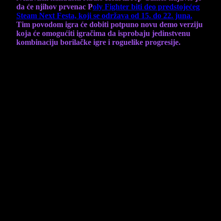
da će njihov prvenac P
oly Fighter biti deo predstojećeg
Steam Next Festa, koji se održava od 15. do 22. juna.
Tim povodom igra će dobiti potpuno novu demo verziju
koja će omogućiti igračima da isprobaju jedinstvenu
kombinaciju borilačke igre i roguelike progresije.