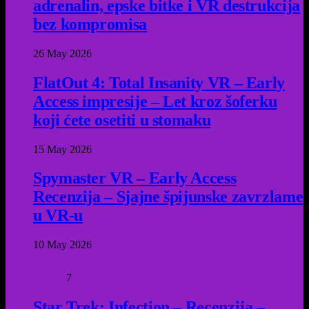
adrenalin, epske bitke i VR destrukcija
bez kompromisa
26 May 2026
FlatOut 4: Total Insanity VR – Early
Access impresije – Let kroz šoferku
koji ćete osetiti u stomaku
15 May 2026
Spymaster VR – Early Access
Recenzija – Sjajne špijunske zavrzlame
u VR-u
10 May 2026
7
Star Trek: Infection – Recenzija –