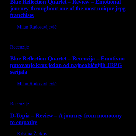
Blue Reflection Quartet – Review – Emotional
journey throughout one of the most unique jrpg
franchises
By
Milan Radosavljević
8.8
Recenzije
Blue Reflection Quartet – Recenzija – Emotivno
putovanje kroz jedan od najneobičnijih JRPG
serijala
By
Milan Radosavljević
8.5
Recenzije
D-Topia – Review – A journey from monotony
to empathy
By
Kristina Žarkov