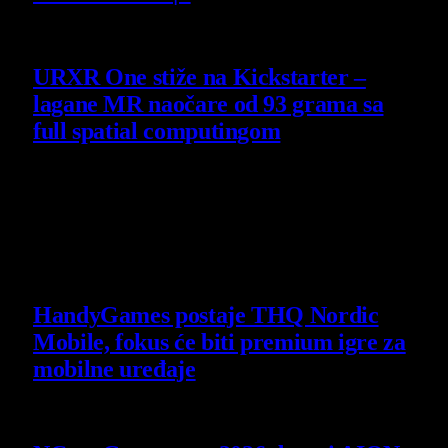
4 August 2026
URXR One stiže na Kickstarter –
lagane MR naočare od 93 grama sa
full spatial computingom
30 July 2026
Poslednje vesti
HandyGames postaje THQ Nordic
Mobile, fokus će biti premium igre za
mobilne uređaje
7 August 2026