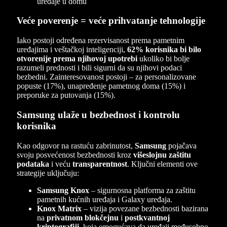
Veće poverenje = veće prihvatanje tehnologije
Iako postoji određena rezervisanost prema pametnim
uređajima i veštačkoj inteligenciji,
62% korisnika bi bilo
otvorenije prema njihovoj upotrebi
ukoliko bi bolje
razumeli prednosti i bili sigurni da su njihovi podaci
bezbedni. Zainteresovanost postoji – za personalizovane
popuste (17%), unapređenje pametnog doma (15%) i
preporuke za putovanja (15%).
Samsung ulaže u bezbednost i kontrolu
korisnika
Kao odgovor na rastuću zabrinutost,
Samsung
pojačava
svoju posvećenost bezbednosti kroz
višeslojnu zaštitu
podataka
i veću
transparentnost
. Ključni elementi ove
strategije uključuju:
Samsung Knox
– sigurnosna platforma za zaštitu
pametnih kućnih uređaja i Galaxy uređaja.
Knox Matrix
– vizija povezane bezbednosti bazirana
na
privatnom blokčejnu
i
postkvantnoj
kriptografiji
, koja omogućava da uređaji međusobno