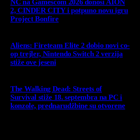
NC na Gamescom 2026 donosi AION
2, CINDER CITY i potpuno novu igru
Project Bonfire
6 August 2026
Aliens: Fireteam Elite 2 dobio novi co-
op trejler, Nintendo Switch 2 verzija
stiže ove jeseni
6 August 2026
The Walking Dead: Streets of
Survival stiže 18. septembra na PC i
konzole, prednarudžbine su otvorene
4 August 2026
Poslednji opisi