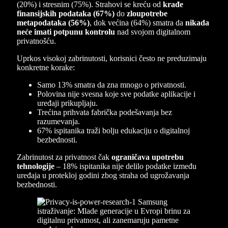
(20%) i stresnim (75%). Strahovi se kreću od
krađe
finansijskih podataka (67%)
do
zloupotrebe
metapodataka (56%)
, dok većina (64%) smatra da
nikada
neće imati potpunu kontrolu
nad svojom digitalnom
privatnošću.
Uprkos visokoj zabrinutosti, korisnici često ne preduzimaju
konkretne korake:
Samo 13% smatra da zna mnogo o privatnosti.
Polovina nije svesna koje sve podatke aplikacije i
uređaji prikupljaju.
Trećina prihvata fabrička podešavanja bez
razumevanja.
67% ispitanika traži bolju edukaciju o digitalnoj
bezbednosti.
Zabrinutost za privatnost čak
ograničava upotrebu
tehnologije
– 18% ispitanika nije delilo podatke između
uređaja u protekloj godini zbog straha od ugrožavanja
bezbednosti.