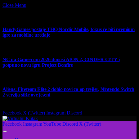
Close Menu
What's Hot
HandyGames postaje THQ Nordic Mobile, fokus će biti premium
igre za mobilne uređaje
7 August 2026
NC na Gamescom 2026 donosi AION 2, CINDER CITY i
potpuno novu igru Project Bonfire
6 August 2026
Aliens: Fireteam Elite 2 dobio novi co-op trejler, Nintendo Switch
2 verzija stiže ove jeseni
6 August 2026
Facebook
X (Twitter)
Instagram
Discord
Facebook
Instagram
YouTube
Discord
X (Twitter)