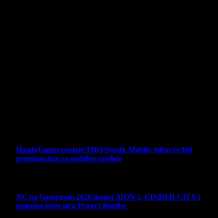
O nama
Projekat Virtualni Kutak teži ka tome da približi gejming što
široj publici, sa idejom da edukuje sve posetioce, o igrama,
kroz njih i sa njima na razne i kreativne načine.
Virtualni Kutak brend, logo, domen i sajt su privatnog
vlasništva.
Sav sadržaj na sajtu je u vlasništvu Virtualni Kutak portala.
Svako neovlašćeno korišćenje sadržaja kažnjivo je
zakonom.
Ne propustite
HandyGames postaje THQ Nordic Mobile, fokus će biti
premium igre za mobilne uređaje
7 August 2026
NC na Gamescom 2026 donosi AION 2, CINDER CITY i
potpuno novu igru Project Bonfire