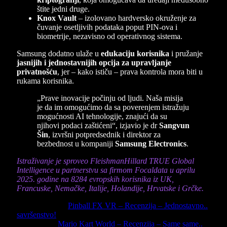
štite jedni druge.
Knox Vault
– izolovano hardversko okruženje za
čuvanje osetljivih podataka poput PIN-ova i
biometrije, nezavisno od operativnog sistema.
Samsung dodatno ulaže u
edukaciju korisnika
i pružanje
jasnijih i jednostavnijih opcija za upravljanje
privatnošću
, jer – kako ističu – prava kontrola mora biti u
rukama korisnika.
„Prave inovacije počinju od ljudi. Naša misija
je da im omogućimo da sa poverenjem istražuju
mogućnosti AI tehnologije, znajući da su
njihovi podaci zaštićeni“, izjavio je dr
Sangvun
Šin
, izvršni potpredsednik i direktor za
bezbednost u kompaniji
Samsung Electronics
.
Istraživanje je sproveo FleishmanHillard TRUE Global
Intelligence u partnerstvu sa firmom Focaldata u aprilu
2025. godine na 8284 evropskih korisnika iz UK,
Francuske, Nemačke, Italije, Holandije, Hrvatske i Grčke.
Previous Article
Pinball FX VR – Recenzija – Jednostavno..
savršenstvo!
Next Article
Mario Kart World – Recenzija – Same same..