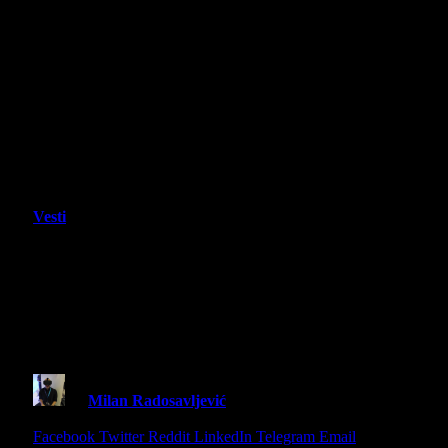
Vesti
Samsung istraživanje: Mlade
generacije u Evropi brinu za digitalnu
privatnost, ali zanemaruju pametne
uređaje u domu
By
Milan Radosavljević
11 June 2025
3 Mins Read
Share
Facebook
Twitter
Reddit
LinkedIn
Telegram
Email