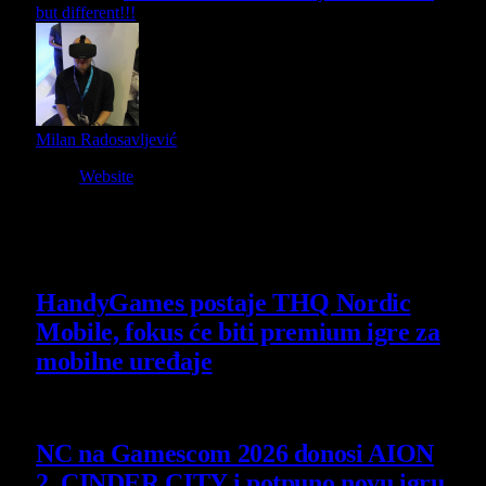
but different!!!
Milan Radosavljević
Website
Owner and Editor in Chief
Slični
članci
HandyGames postaje THQ Nordic
Mobile, fokus će biti premium igre za
mobilne uređaje
7 August 2026
NC na Gamescom 2026 donosi AION
2, CINDER CITY i potpuno novu igru