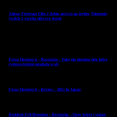
6 August 2026
Aliens: Fireteam Elite 2 dobio novi co-op trejler, Nintendo
Switch 2 verzija stiže ove jeseni
6 August 2026
Najbolje ocenjeni opisi
10
Forza Horizon 6 – Recenzija – Toke niz planinu dok latice
cvetova trešnje upadaju u oči
14 May 2026
10
Forza Horizon 6 – Review – BIG in Japan
14 May 2026
10
Resident Evil Requiem – Recenzija – Sirov horor i sjajan