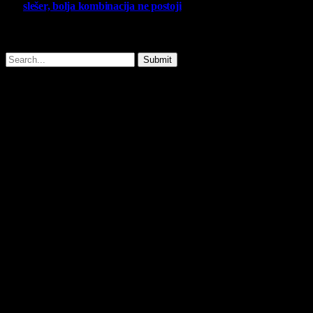
slešer, bolja kombinacija ne postoji
25 February 2026
Copyright © - 2026 Virtualni Kutak - All Rights Reserved.
Submit
Type above and press
Enter
to search. Press
Esc
to cancel.