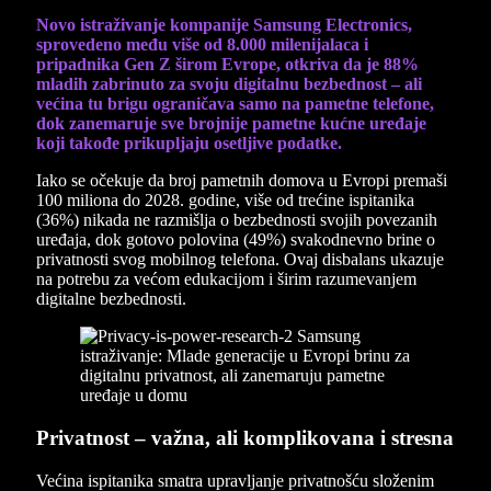
Novo istraživanje kompanije Samsung Electronics,
sprovedeno među više od 8.000 milenijalaca i
pripadnika Gen Z širom Evrope, otkriva da je 88%
mladih zabrinuto za svoju digitalnu bezbednost – ali
većina tu brigu ograničava samo na pametne telefone,
dok zanemaruje sve brojnije pametne kućne uređaje
koji takođe prikupljaju osetljive podatke.
Iako se očekuje da broj pametnih domova u Evropi premaši
100 miliona do 2028. godine, više od trećine ispitanika
(36%) nikada ne razmišlja o bezbednosti svojih povezanih
uređaja, dok gotovo polovina (49%) svakodnevno brine o
privatnosti svog mobilnog telefona. Ovaj disbalans ukazuje
na potrebu za većom edukacijom i širim razumevanjem
digitalne bezbednosti.
Privatnost – važna, ali komplikovana i stresna
Većina ispitanika smatra upravljanje privatnošću složenim