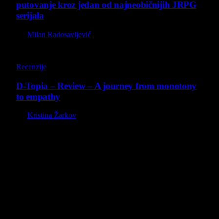
putovanje kroz jedan od najneobičnijih JRPG
serijala
By
Milan Radosavljević
8.5
Recenzije
D-Topia – Review – A journey from monotony
to empathy
By
Kristina Žarkov
O nama
Projekat Virtualni Kutak teži ka tome da približi gejming što
široj publici, sa idejom da edukuje sve posetioce, o igrama,
kroz njih i sa njima na razne i kreativne načine.
Virtualni Kutak brend, logo, domen i sajt su privatnog
vlasništva.
Sav sadržaj na sajtu je u vlasništvu Virtualni Kutak portala.