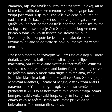
Naravno, nije sve savršeno. Broj tabli na startu je okej, ali ne
bi me iznenadilo da se vremenom sve više toga prebaci u
“kupi još” zonu. Nije to nužno loše ako cene budu fer, ali
nadam se da će bazni paket ostati dovoljno bogat za sve
igrače koji ne žele odmah da troše dodatno. Mada sve to ima
razloga, sećam se kada je Zen Studio pre nekog vremena
pričao o tome koliko su ustvari ovi stolovi skupi, tj
licenciranje istih za potrebe jedne igre, tako da skroz
razumem, ali ako se odlučite da pokupujete sve, pa zabavi
nema kraja!
I posebno moram da izdvojim Williams stolove koji su skoro
dodati, za sve nas koji smo odrasli na pravim fliper
mašinama, oni su bukvalno svetinja fliper mašina. Williams
stolovi su što bi rekli bread and butter fliper mašina, jer ovde
ne pričamo samo o modernim digitalnim tablama, već o
istinskim klasicima koji su oblikovali ceo žanr. Stolovi poput
Medieval Madness, Theatre of Magic, Attack from Mars i
naravno Junk Yard i mnogi drugi, svi oni su savršeno
prenešeni u VR i to sa neverovatnim nivoom detalja. Svaki
bumper, svaki zvuk, svaki loop, sve je tu i sve je tačno
onako kako se sećate, samo sada imate priliku da se
bukvalno nađete unutar tih svetova.