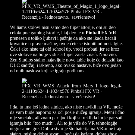
Williams stolovi nisu samo deo fliper istorije, oni su deo
celokupne gaming istorije, i taj deo je u
Pinball FX VR
prenesen s toliko ljubavi i pažnje da ako ste ikada bacali
kovanice u prave mašine, ovde ćete se istopiti od nostalgije.
Čak i ako niste taj old school tip, vredi probati, jer se kroz
ove stolove najbolje vidi šta fliper zaista znači. Naravno,
Zen Studios stalno najavljuje nove table koje će dolaziti kao
DLC sadržaj, i iskreno, ako ovako nastave, biće ovo jedan
od onih naslova koji se igraju godinama.
I da, tu ima još jedna sitnica, ako niste navikli na VR, može
da vam bude naporno za oči posle dužeg igranja. Meni lično
nije smetalo, ali znam par ljudi koji su rekli da im je par sati
igranja bilo “too much”. Ali to je više do VR tehnologije
nego same igre. Dobra stvar je što baterija na VR-u ne traje
sjajno, mislim dobra stvar… hoću da kažem, dobra zbog