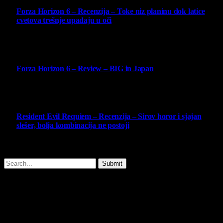
Forza Horizon 6 – Recenzija – Toke niz planinu dok latice
cvetova trešnje upadaju u oči
14 May 2026
10
Forza Horizon 6 – Review – BIG in Japan
14 May 2026
10
Resident Evil Requiem – Recenzija – Sirov horor i sjajan
slešer, bolja kombinacija ne postoji
25 February 2026
Copyright © - 2026 Virtualni Kutak - All Rights Reserved.
Submit
Type above and press
Enter
to search. Press
Esc
to cancel.