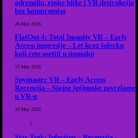
adrenalin, epske bitke i VR destrukcija
bez kompromisa
26 May 2026
FlatOut 4: Total Insanity VR – Early
Access impresije – Let kroz šoferku
koji ćete osetiti u stomaku
15 May 2026
Spymaster VR – Early Access
Recenzija – Sjajne špijunske zavrzlame
u VR-u
10 May 2026
7
Star Trek: Infection – Recenzija –