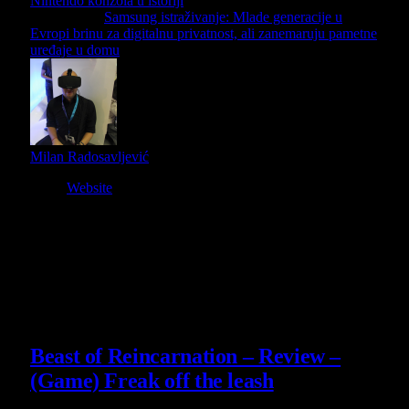
Nintendo konzola u istoriji
Next Article
Samsung istraživanje: Mlade generacije u
Evropi brinu za digitalnu privatnost, ali zanemaruju pametne
uređaje u domu
Milan Radosavljević
Website
Owner and Editor in Chief
Slični
članci
9
Beast of Reincarnation – Review –
(Game) Freak off the leash