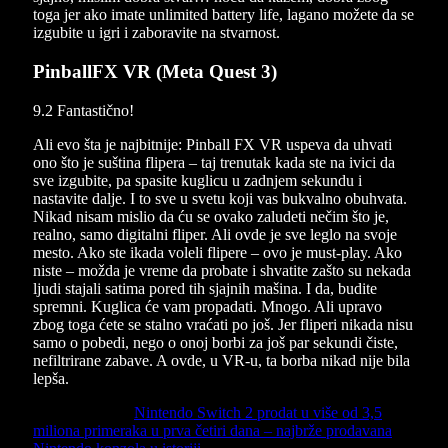
toga jer ako imate unlimited battery life, lagano možete da se
izgubite u igri i zaboravite na stvarnost.
PinballFX VR (Meta Quest 3)
9.2
Fantastično!
Ali evo šta je najbitnije: Pinball FX VR uspeva da uhvati
ono što je suština flipera – taj trenutak kada ste na ivici da
sve izgubite, pa spasite kuglicu u zadnjem sekundu i
nastavite dalje. I to sve u svetu koji vas bukvalno obuhvata.
Nikad nisam mislio da ću se ovako zaludeti nečim što je,
realno, samo digitalni fliper. Ali ovde je sve leglo na svoje
mesto. Ako ste ikada voleli flipere – ovo je must-play. Ako
niste – možda je vreme da probate i shvatite zašto su nekada
ljudi stajali satima pored tih sjajnih mašina. I da, budite
spremni. Kuglica će vam propadati. Mnogo. Ali upravo
zbog toga ćete se stalno vraćati po još. Jer fliperi nikada nisu
samo o pobedi, nego o onoj borbi za još par sekundi čiste,
nefiltrirane zabave. A ovde, u VR-u, ta borba nikad nije bila
lepša.
Previous Article
Nintendo Switch 2 prodat u više od 3,5
miliona primeraka u prva četiri dana – najbrže prodavana