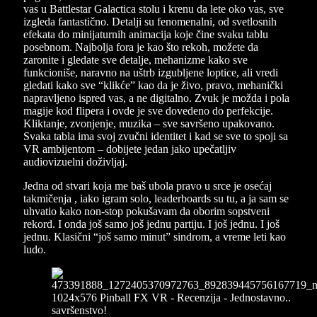
vas u Battlestar Galactica stolu i krenu da lete oko vas, sve
izgleda fantastično. Detalji su fenomenalni, od svetlosnih
efekata do minijaturnih animacija koje čine svaku tablu
posebnom. Najbolja fora je kao što rekoh, možete da
zaronite i gledate sve detalje, mehanizme kako sve
funkcioniše, naravno na uštrb izgubljene loptice, ali vredi
gledati kako sve “klikće” kao da je živo, pravo, mehanički
napravljeno ispred vas, a ne digitalno. Zvuk je možda i pola
magije kod flipera i ovde je sve dovedeno do perfekcije.
Kliktanje, zvonjenje, muzika – sve savršeno upakovano.
Svaka tabla ima svoj zvučni identitet i kad se sve to spoji sa
VR ambijentom – dobijete jedan jako upečatljiv
audiovizuelni doživljaj.
Jedna od stvari koja me baš ubola pravo u srce je osećaj
takmičenja , iako igram solo, leaderboards su tu, a ja sam se
uhvatio kako non-stop pokušavam da oborim sopstveni
rekord. I onda još samo još jednu partiju. I još jednu. I još
jednu. Klasični “još samo minut” sindrom, a vreme leti kao
ludo.