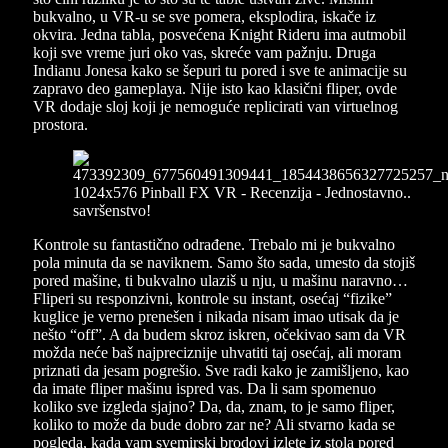
bukvalno, u VR-u se sve pomera, eksplodira, iskače iz
okvira. Jedna tabla, posvećena Knight Rideru ima autmobil
koji sve vreme juri oko vas, skreće vam pažnju. Druga
Indianu Jonesa kako se šepuri tu pored i sve te animacije su
zapravo deo gameplaya. Nije isto kao klasični fliper, ovde
VR dodaje sloj koji je nemoguće replicirati van virtuelnog
prostora.
Kontrole su fantastično odrađene. Trebalo mi je bukvalno
pola minuta da se naviknem. Samo što sada, umesto da stojiš
pored mašine, ti bukvalno ulaziš u nju, u mašinu naravno…
Fliperi su responzivni, kontrole su instant, osećaj “fizike”
kuglice je verno prenešen i nikada nisam imao utisak da je
nešto “off”. A da budem skroz iskren, očekivao sam da VR
možda neće baš najpreciznije uhvatiti taj osećaj, ali moram
priznati da jesam pogrešio. Sve radi kako je zamišljeno, kao
da imate fliper mašinu ispred vas. Da li sam spomenuo
koliko sve izgleda sjajno? Da, da, znam, to je samo fliper,
koliko to može da bude dobro zar ne? Ali stvarno kada se
pogleda, kada vam svemirski brodovi izlete iz stola pored