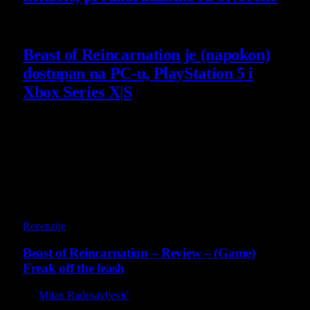
4 August 2026
Beast of Reincarnation je (napokon)
dostupan na PC-u, PlayStation 5 i
Xbox Series X|S
4 August 2026
Poslednji opisi
9
Recenzije
Beast of Reincarnation – Review – (Game)
Freak off the leash
By
Milan Radosavljević