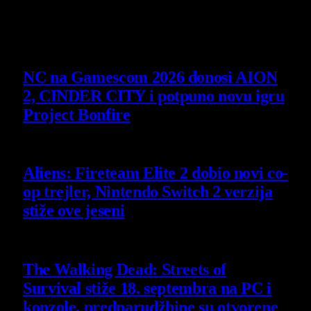
Poslednje vesti
NC na Gamescom 2026 donosi AION
2, CINDER CITY i potpuno novu igru
Project Bonfire
6 August 2026
Aliens: Fireteam Elite 2 dobio novi co-
op trejler, Nintendo Switch 2 verzija
stiže ove jeseni
6 August 2026
The Walking Dead: Streets of
Survival stiže 18. septembra na PC i
konzole, prednarudžbine su otvorene