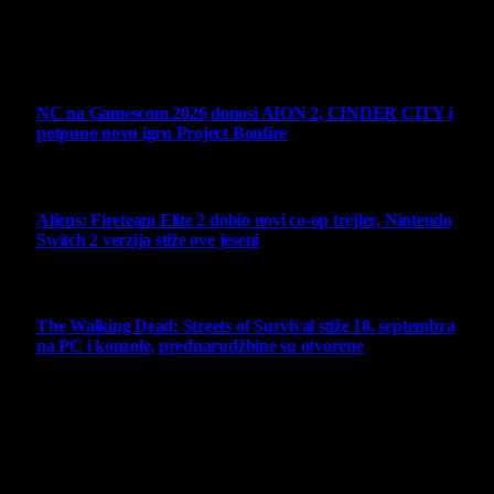
Svako neovlašćeno korišćenje sadržaja kažnjivo je
zakonom.
Ne propustite
NC na Gamescom 2026 donosi AION 2, CINDER CITY i
potpuno novu igru Project Bonfire
6 August 2026
Aliens: Fireteam Elite 2 dobio novi co-op trejler, Nintendo
Switch 2 verzija stiže ove jeseni
6 August 2026
The Walking Dead: Streets of Survival stiže 18. septembra
na PC i konzole, prednarudžbine su otvorene
4 August 2026
Najbolje ocenjeni opisi
10