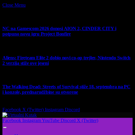
Close Menu
What's Hot
NC na Gamescom 2026 donosi AION 2, CINDER CITY i
potpuno novu igru Project Bonfire
6 August 2026
Aliens: Fireteam Elite 2 dobio novi co-op trejler, Nintendo Switch
2 verzija stiže ove jeseni
6 August 2026
The Walking Dead: Streets of Survival stiže 18. septembra na PC
i konzole, prednarudžbine su otvorene
4 August 2026
Facebook
X (Twitter)
Instagram
Discord
Facebook
Instagram
YouTube
Discord
X (Twitter)