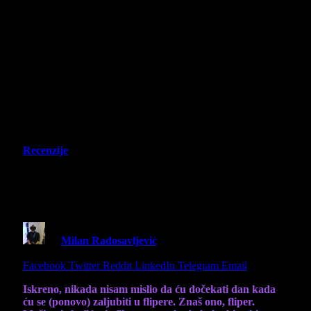
Recenzije
Pinball FX VR – Recenzija –
Jednostavno.. savršenstvo!
By
Milan Radosavljević
11 June 2025
5 Mins Read
Share
Facebook
Twitter
Reddit
LinkedIn
Telegram
Email
Iskreno, nikada nisam mislio da ću dočekati dan kada
ću se (ponovo) zaljubiti u flipere. Znaš ono, fliper.