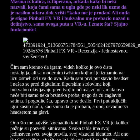
Mašina iz kafića, iz fliperana, arkada kako bi neki
nazvali, koja čami sama u uglu gde po neki lik uzme da
je nasilno udara dok vrišti “kako me je prodao! Ali onda
je stigao Pinball FX VR i bukvalno me prebacio nazad u
detinjstvo, samo ovoga puta u VR-u. I znate šta? Sjajno
funkcioniše!
Čim sam krenuo da igram, videh koliko je ovo čista
nostalgija, ali sa modernim twistom koji mi je izmamio na
licu osmeh od uva do uva. Kada sam prvi put stavio headset
i našao se pred digitalnim fliperskim stolovima koji
bukvalno oživljavaju pred tvojim očima, znao sam da ovo
neće biti samo neka brzinska proba, nego da ću zaglaviti
satima. I pogodite šta, upravo to se desilo. Prvi put uključih
igru kasno noću, kao samo da je probam, a ono, osvanuo sa
headsetom na glavi.
Ono što me najviše iznenadilo kod Pinball FX VR je koliko
pažnje su posvetili sitnicama. Svaka tabla ima svoj
jedinstven svet, svoja pravila, svoj vizuelni identitet. Ali ono
što čini razliku je to što su te table ustvari žive. Mislim