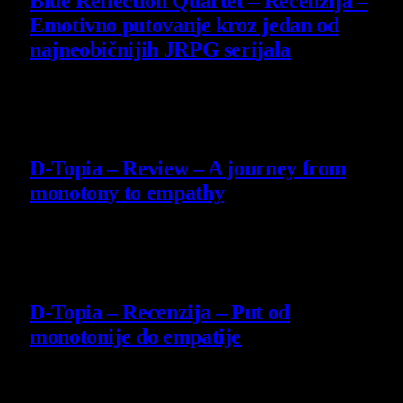
Blue Reflection Quartet – Recenzija –
Emotivno putovanje kroz jedan od
najneobičnijih JRPG serijala
29 July 2026
8.5
D-Topia – Review – A journey from
monotony to empathy
14 July 2026
8.5
D-Topia – Recenzija – Put od
monotonije do empatije
14 July 2026