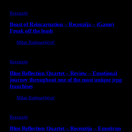
9
Recenzije
Beast of Reincarnation – Recenzija – (Game)
Freak off the leash
By
Milan Radosavljević
8.8
Recenzije
Blue Reflection Quartet – Review – Emotional
journey throughout one of the most unique jrpg
franchises
By
Milan Radosavljević
8.8
Recenzije
Blue Reflection Quartet – Recenzija – Emotivno