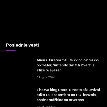
Poslednje vesti
Aliens: Fireteam Elite 2 dobio novi co-
op trejler, Nintendo Switch 2 verzija
stiže ove jeseni
6 August 2026
The Walking Dead: Streets of Survival
stiže 18. septembra na PC i konzole,
prednarudžbine su otvorene
4 August 2026