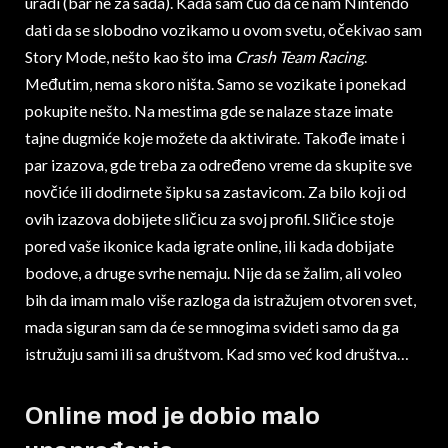
uradi (bar ne za sada). Kada sam čuo da će nam Nintendo
dati da se slobodno vozikamo u ovom svetu, očekivao sam
Story Mode, nešto kao što ima
Crash Team Racing
.
Međutim, nema skoro ništa. Samo se vozikate i ponekad
pokupite nešto. Na mestima gde se nalaze staze imate
tajne dugmiće koje možete da aktivirate. Takođe imate i
par izazova, gde treba za određeno vreme da skupite sve
novčiće ili dodirnete šipku sa zastavicom. Za bilo koji od
ovih izazova dobijete sličicu za svoj profil. Sličice stoje
pored vaše ikonice kada igrate online, ili kada dobijate
bodove, a druge svrhe nemaju. Nije da se žalim, ali voleo
bih da imam malo više razloga da istražujem otvoren svet,
mada siguran sam da će se mnogima svideti samo da ga
istružuju sami ili sa društvom. Kad smo već kod društva…
Online mod je dobio malo