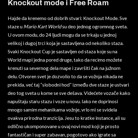
Knockout mode i Free Roam
Hajde da krenemo od dobrih stvari: Knockout Mode. Sve
staze u
Mario Kart World
su deo jednog ogromnog sveta.
U ovom modu, do 24 ljudi mogu da se trkaju u jednoj
velikoj i dugoj trci koja je sastavljena od nekoliko staza.
Svaki Knockout Cup je sastavljen od staza koje su na
World mapi jedna pored druge, tako da recimo možete
krenuti sa severnog dela mape i završiti čak na južnom
delu. Otvoren svet je dozvolio to da se vožnja nikada ne
prekida, već taj “slobodni hod” između dve staze je ustvari
deo tog sveta u kome se sve dešava. Videćete vozače kako
napuštaju staru stazu i voze u novu. Iako ne doprinosi
mnogo samim mehanikama vožnje, vrlo mi se svidela
ovakva prirodna tranzicija. Jesu to kratke instance, ali su
odlično ukomponovane u ovaj novi mod koji je prosto
fantastičan i super zabavan, pogotovo ako igrate sa