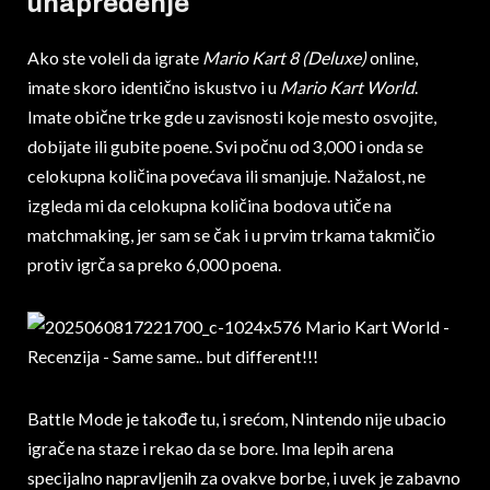
unapređenje
Ako ste voleli da igrate
Mario Kart 8 (Deluxe)
online,
imate skoro identično iskustvo i u
Mario Kart World
.
Imate obične trke gde u zavisnosti koje mesto osvojite,
dobijate ili gubite poene. Svi počnu od 3,000 i onda se
celokupna količina povećava ili smanjuje. Nažalost, ne
izgleda mi da celokupna količina bodova utiče na
matchmaking, jer sam se čak i u prvim trkama takmičio
protiv igrča sa preko 6,000 poena.
Battle Mode je takođe tu, i srećom, Nintendo nije ubacio
igrače na staze i rekao da se bore. Ima lepih arena
specijalno napravljenih za ovakve borbe, i uvek je zabavno