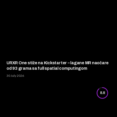
URXR One stiže na Kickstarter – lagane MR naočare
od 93 grama sa full spatial computingom
30 July 2026
8.8