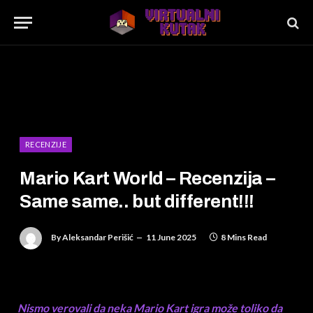
RECENZIJE
Mario Kart World – Recenzija –
Same same.. but different!!!
By
Aleksandar Perišić
11 June 2025
8 Mins Read
Nismo verovali da neka Mario Kart igra može toliko da