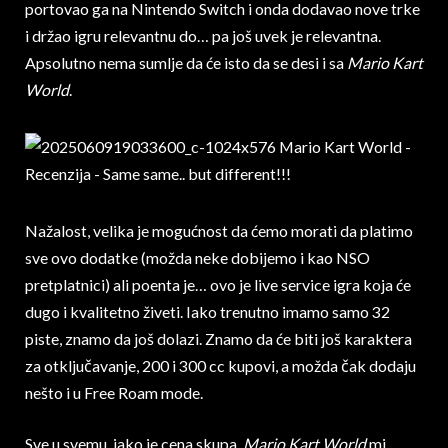
portovao ga na Nintendo Switch i onda dodavao nove trke
i držao igru relevantnu do… pa još uvek je relevantna.
Apsolutno nema sumlje da će isto da se desi i sa
Mario Kart
World
.
Nažalost, velika je mogućnost da ćemo morati da platimo
sve ovo dodatke (možda neke dobijemo i kao NSO
pretplatnici) ali poenta je… ovo je live service igra koja će
dugo i kvalitetno živeti. Iako trenutno imamo samo 32
piste, znamo da još dolazi. Znamo da će biti još karaktera
za otključavanje, 200 i 300 cc kupovi, a možda čak dodaju
nešto i u Free Roam mode.
Sve u svemu, iako je cena skupa,
Mario Kart World
mi