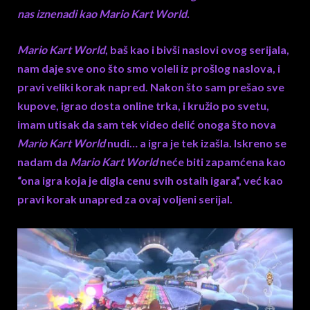
nas iznenadi kao Mario Kart World.
Mario Kart World
, baš kao i bivši naslovi ovog serijala,
nam daje sve ono što smo voleli iz prošlog naslova, i
pravi veliki korak napred. Nakon što sam prešao sve
kupove, igrao dosta online trka, i kružio po svetu,
imam utisak da sam tek video delić onoga što nova
Mario Kart World
nudi… a igra je tek izašla. Iskreno se
nadam da
Mario Kart World
neće biti zapamćena kao
“ona igra koja je digla cenu svih ostaih igara”, već kao
pravi korak unapred za ovaj voljeni serijal.