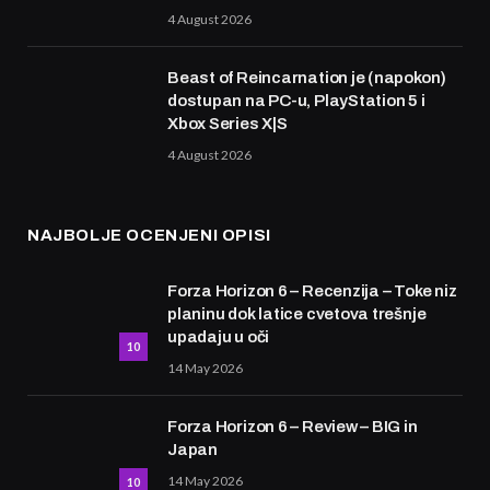
4 August 2026
Beast of Reincarnation je (napokon)
dostupan na PC-u, PlayStation 5 i
Xbox Series X|S
4 August 2026
NAJBOLJE OCENJENI OPISI
Forza Horizon 6 – Recenzija – Toke niz
planinu dok latice cvetova trešnje
upadaju u oči
10
14 May 2026
Forza Horizon 6 – Review – BIG in
Japan
14 May 2026
10