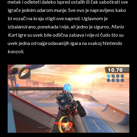
metak i odleteti daleko ispred ostalih ili čak sabotirati sve
igrače jednim udarom munje. Sve ovo je napravljeno kako
bi vozači na kraju stigli ove napred. Uglavnom je
izbalansirano, ponekada i nije, ali jedno je sigurno,
Mario
Kart
igre su uvek bile odlična zabava i nije ni čudo što su
uvek jedna od najprodavanijih igara na svakoj Nintendo
konzoli.