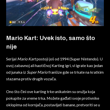
Mario Kart: Uvek isto, samo što
nije
Serijal
Mario Kart
postoji još od 1994 (Super Nintendo). U
ovoj zabavnoj ali haotičnoj Karting igri, vi igrate kao jedan
od junaka iz
Super Mario
franšize gde se trkate na kratkim
stazama protiv drugih vozača.
Ono što čini ove karting trke unikatnim su oružja koja
pokupite za vreme trka. Možete gađati svoje protivnike
oklopima od kornjača, postavljati banane, pretvoriti se u