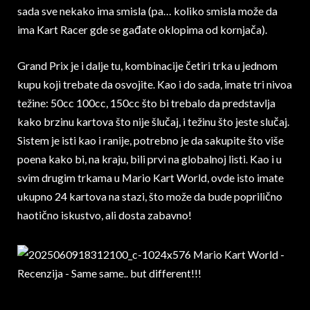
sada sve nekako ima smisla (pa… koliko smisla može da
ima Kart Racer gde se gađate oklopima od kornjača).
Grand Prix je i dalje tu, kombinacije četiri trka u jednom
kupu koji trebate da osvojite. Kao i do sada, imate tri nivoa
težine: 50cc 100cc, 150cc što bi trebalo da predstavlja
kako brzinu kartova što nije šlučaj, i težinu što jeste slučaj.
Sistem je isti kao i ranije, potrebno je da sakupite što više
poena kako bi, na kraju, bili prvi na globalnoj listi. Kao i u
svim drugim trkama u Mario Kart World, ovde isto imate
ukupno 24 kartova na stazi, što može da bude poprilično
haotično iskustvo, ali dosta zabavno!