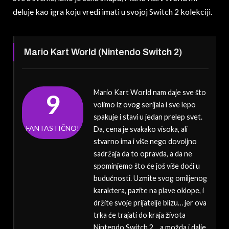
deluje kao igra koju vredi imati u svojoj Switch 2 kolekciji.
Mario Kart World (Nintendo Switch 2)
Mario Kart World nam daje sve što
9
volimo iz ovog serijala i sve lepo
spakuje i stavi u jedan prelep svet.
FANTASTIČNO!
Da, cena je svakako visoka, ali
stvarno ima i više nego dovoljno
sadržaja da to opravda, a da ne
spominjemo što će još više doći u
budućnosti. Uzmite svog omiljenog
karaktera, pazite na plave oklope, i
držite svoje prijatelje blizu… jer ova
trka će trajati do kraja života
Nintendo Switch 2… a možda i dalje