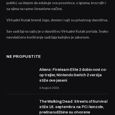
publici, sa idejom da edukuje sve posetioce, o igrama, kroz njih i
sa njima na razne i kreativne načine.
Virtualni Kutak brend, logo, domen i sajt su privatnog vlasništva.
Sav sadržaj na sajtu je u vlasništvu Virtualni Kutak portala. Svako
neovlašćeno korišćenje sadržaja kažnjivo je zakonom.
NE PROPUSTITE
Aliens: Fireteam Elite 2 dobio novi co-
op trejler, Nintendo Switch 2 verzija
stiže ove jeseni
6 August 2026
The Walking Dead: Streets of Survival
stiže 18. septembra na PC i konzole,
prednarudžbine su otvorene