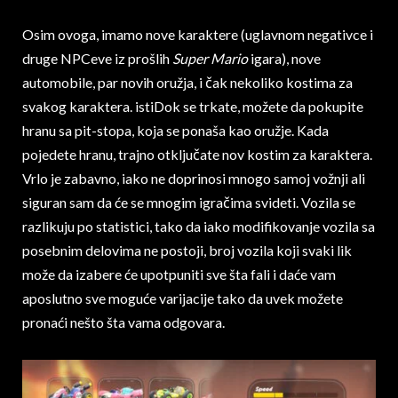
Osim ovoga, imamo nove karaktere (uglavnom negativce i
druge NPCeve iz prošlih
Super Mario
igara), nove
automobile, par novih oružja, i čak nekoliko kostima za
svakog karaktera. istiDok se trkate, možete da pokupite
hranu sa pit-stopa, koja se ponaša kao oružje. Kada
pojedete hranu, trajno otključate nov kostim za karaktera.
Vrlo je zabavno, iako ne doprinosi mnogo samoj vožnji ali
siguran sam da će se mnogim igračima svideti. Vozila se
razlikuju po statistici, tako da iako modifikovanje vozila sa
posebnim delovima ne postoji, broj vozila koji svaki lik
može da izabere će upotpuniti sve šta fali i daće vam
aposlutno sve moguće varijacije tako da uvek možete
pronaći nešto šta vama odgovara.