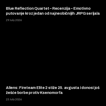
Blue Reflection Quartet – Recenzija – Emotivno
putovanje kroz jedan od najneobičnijih JRPG serijala
29 July 2026
Aliens: Fireteam Elite 2 stiže 25. avgusta i donosi još
žešće borbe protiv Ksenomorfa
23 July 2026