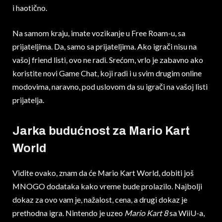
i haotično.
Na samom kraju, imate vozikanje u Free Roam-u, sa
prijateljima. Da, samo sa prijateljima. Ako igrači nisu na
vašoj friend listi, ovo ne radi. Srećom, vrlo je zabavno ako
koristite novi Game Chat, koji radi i u svim drugim online
modovima, naravno, pod uslovom da su igrači na vašoj listi
prijatelja.
Jarka budućnost za Mario Kart
World
Vidite ovako, znam da će Mario Kart World, dobiti još
MNOGO dodataka kako vreme bude prolazilo. Najbolji
dokaz za ovo vam je, nažalost, cena, a drugi dokaz je
prethodna igra. Nintendo je uzeo
Mario Kart 8
sa WiiU-a,