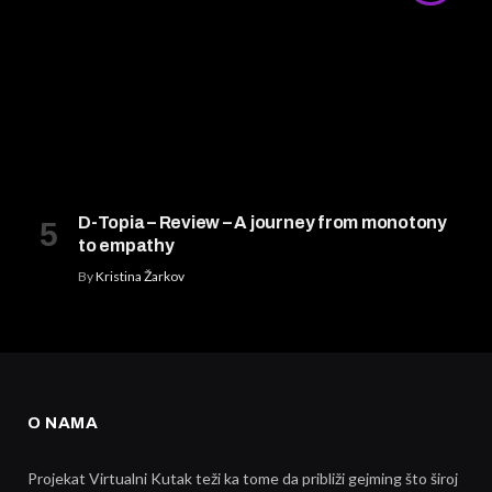
D-Topia – Review – A journey from monotony
to empathy
By
Kristina Žarkov
O NAMA
Projekat Virtualni Kutak teži ka tome da približi gejming što široj