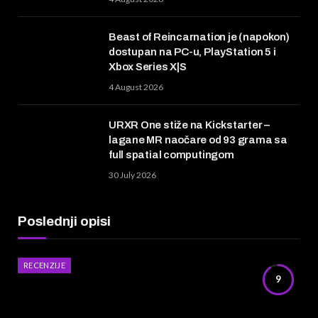
Beast of Reincarnation je (napokon)
dostupan na PC-u, PlayStation 5 i
Xbox Series X|S
4 August 2026
URXR One stiže na Kickstarter –
lagane MR naočare od 93 grama sa
full spatial computingom
30 July 2026
Poslednji opisi
RECENZIJE
9