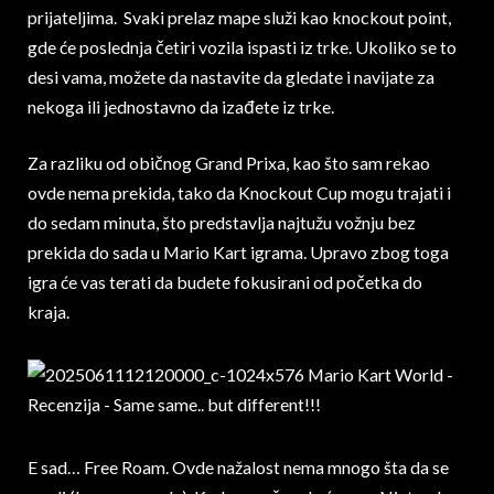
prijateljima. Svaki prelaz mape služi kao knockout point,
gde će poslednja četiri vozila ispasti iz trke. Ukoliko se to
desi vama, možete da nastavite da gledate i navijate za
nekoga ili jednostavno da izađete iz trke.
Za razliku od običnog Grand Prixa, kao što sam rekao
ovde nema prekida, tako da Knockout Cup mogu trajati i
do sedam minuta, što predstavlja najtužu vožnju bez
prekida do sada u Mario Kart igrama. Upravo zbog toga
igra će vas terati da budete fokusirani od početka do
kraja.
E sad… Free Roam. Ovde nažalost nema mnogo šta da se