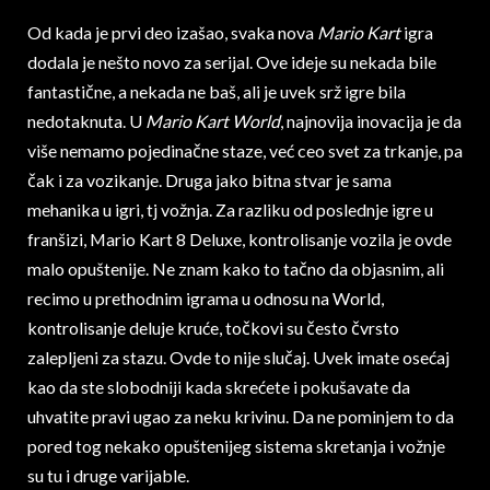
Od kada je prvi deo izašao, svaka nova
Mario Kart
igra
dodala je nešto novo za serijal. Ove ideje su nekada bile
fantastične, a nekada ne baš, ali je uvek srž igre bila
nedotaknuta. U
Mario Kart World
, najnovija inovacija je da
više nemamo pojedinačne staze, već ceo svet za trkanje, pa
čak i za vozikanje. Druga jako bitna stvar je sama
mehanika u igri, tj vožnja. Za razliku od poslednje igre u
franšizi, Mario Kart 8 Deluxe, kontrolisanje vozila je ovde
malo opuštenije. Ne znam kako to tačno da objasnim, ali
recimo u prethodnim igrama u odnosu na World,
kontrolisanje deluje kruće, točkovi su često čvrsto
zalepljeni za stazu. Ovde to nije slučaj. Uvek imate osećaj
kao da ste slobodniji kada skrećete i pokušavate da
uhvatite pravi ugao za neku krivinu. Da ne pominjem to da
pored tog nekako opuštenijeg sistema skretanja i vožnje
su tu i druge varijable.