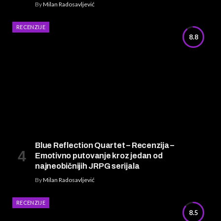
By
Milan Radosavljević
RECENZIJE
8.8
Blue Reflection Quartet – Recenzija –
Emotivno putovanje kroz jedan od
najneobičnijih JRPG serijala
By
Milan Radosavljević
RECENZIJE
8.5