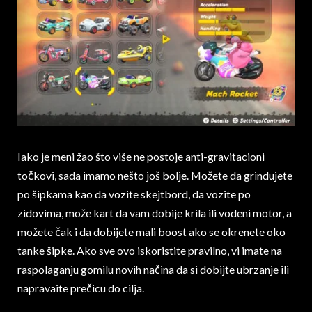
Iako je meni žao što više ne postoje anti-gravitacioni
točkovi, sada imamo nešto još bolje. Možete da grindujete
po šipkama kao da vozite skejtbord, da vozite po
zidovima, može kart da vam dobije krila ili vodeni motor, a
možete čak i da dobijete mali boost ako se okrenete oko
tanke šipke. Ako sve ovo iskoristite pravilno, vi imate na
raspolaganju gomilu novih načina da si dobijte ubrzanje ili
napravaite prečicu do cilja.