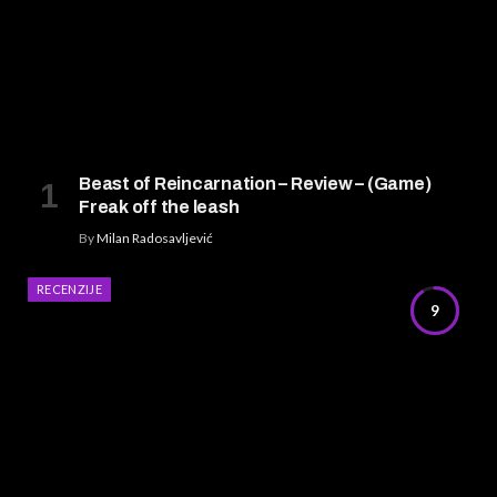
Beast of Reincarnation – Review – (Game)
Freak off the leash
By
Milan Radosavljević
RECENZIJE
9