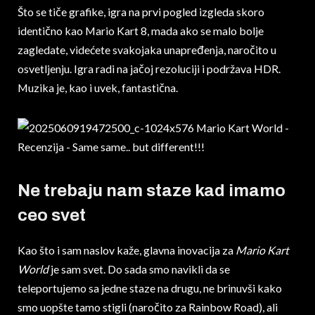
Što se tiče grafike, igra na prvi pogled izgleda skoro
identično kao Mario Kart 8, mada ako se malo bolje
zagledate, videćete svakojaka unapređenja, naročito u
osvetljenju. Igra radi na jačoj rezoluciji i podržava HDR.
Muzika je, kao i uvek, fantastična.
Ne trebaju nam staze kad imamo
ceo svet
Kao što i sam naslov kaže, glavna inovacija za
Mario Kart
World
je sam svet. Do sada smo navikli da se
teleportujemo sa jedne staze na drugu, ne brinuvši kako
smo uopšte tamo stigli (naročito za Rainbow Road), ali