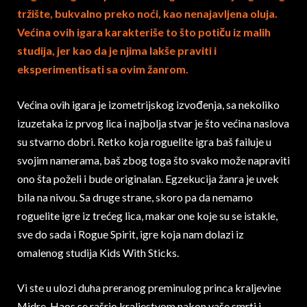
tržište, bukvalno preko noći, kao nenajavljena oluja.
Većina ovih igara karakteriše to što potiču iz malih
studija, jer kao da je njima lakše praviti i
eksperimentisati sa ovim žanrom.
Većina ovih igara je izometrijskog izvođenja, sa nekoliko
izuzetaka iz prvog lica i najbolja stvar je što većina naslova
su stvarno dobri. Retko koja roguelite igra baš failuje u
svojim namerama, baš zbog toga što svako može napraviti
ono šta poželi i bude originalan. Egzekucija žanra je uvek
bila na nivou. Sa druge strane, skoro pa da nemamo
roguelite igre iz trećeg lica, makar one koje su se istakle,
sve do sada i Rogue Spirit, igre koja nam dolazi iz
omalenog studija Kids With Sticks.
Vi ste u ulozi duha preranog preminulog princa kraljevine
Midre. Haos se rašrio kraljestvom nakon vaše smrti i