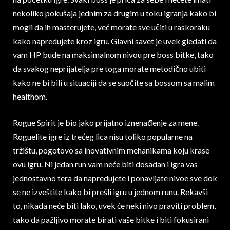
nekoliko pokušaja jednim za drugim u toku igranja kako bi
mogli da ih masterujete, već morate sve učiti u raskoraku
kako napredujete kroz igru. Glavni savet je uvek gledati da
vam HP bude na maksimalnom nivou pre boss bitke, tako
da svakog neprijatelja pre toga morate metodično ubiti
kako ne bi bili u situaciji da se suočite sa bossom sa malim
healthom.
Rogue Spirit je bio jako prijatno iznenađenje za mene.
Roguelite igre iz trećeg lica nisu toliko popularne na
tržištu, pogotovo sa inovativnim mehanikama koju krase
ovu igru. Ni jedan run vam neće biti dosadan i igra vas
jednostavno tera da napredujete i ponavljate nivoe sve dok
se ne izveštite kako bi prešli igru u jednom runu. Rekavši
to, nikada neće biti lako, uvek će neki nivo praviti problem,
tako da pažljivo morate birati vaše bitke i biti fokusirani