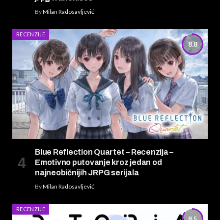
By
Milan Radosavljević
RECENZIJE
8.8
Blue Reflection Quartet – Recenzija –
Emotivno putovanje kroz jedan od
najneobičnijih JRPG serijala
By
Milan Radosavljević
RECENZIJE
8.5