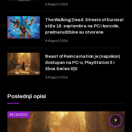
6 August 2026
The Walking Dead: Streets of Survival
stiže 18. septembra na PC i konzole,
prednarudžbine su otvorene
4 August 2026
Beast of Reincarnation je (napokon)
dostupan na PC-u, PlayStation 5 i
Xbox Series X|S
4 August 2026
Poslednji opisi
RECENZIJE
9