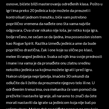
osnove, bićete bliži masterovanju određenih klasa. Pošto u
igri ima preko 20 jedinica koje možete da preuzeti i
kontrolisati jednom trenutku, biće vam potrebno
poprilično vremena da nađete ono šta vama najviše
odgovara. Ova stvar nikako nije loša, jer retko koja igra,
bolje rečeno, ne sećam se da ijedna, ima possession sistem
kao Rogue Spirit. Razlika između jedinica ume da bude
poprilično drastična, čak i one koje su slične po klasi,
melee ili ranged jedinice. Svaka od njih ima svoje prednosti
i mane i na vama je da pronađete onu zlatnu sredinu
nekoliko jedinica sa kojima možete igrati i preći igru.
Nakon ubijanja neprijatelja, imaćete 30 sekundi da
odlučite da li želite da preuzmete njegovo telo ili ne. U
odrđeenim trenucima, ova mehanika će vam pomoći da
preživite i nastavite igranje, ali naravno to znači da ćete
morati nastaviti da igrate sa jedinicom koja nije baš po
vašem ukusu. Makar dok ne naiđete ponovo na onu koja