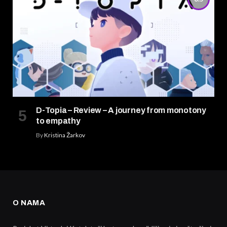
D-Topia – Review – A journey from monotony
to empathy
By
Kristina Žarkov
O NAMA