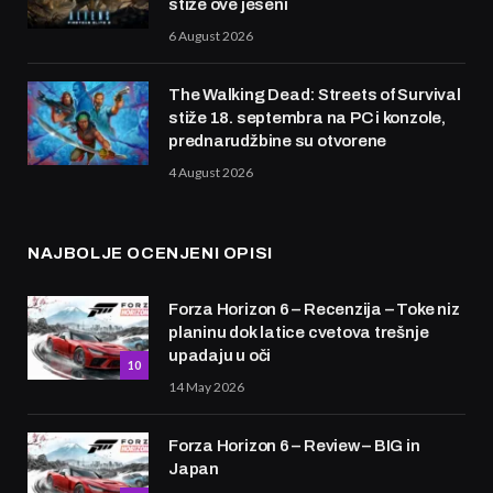
stiže ove jeseni
6 August 2026
The Walking Dead: Streets of Survival
stiže 18. septembra na PC i konzole,
prednarudžbine su otvorene
4 August 2026
NAJBOLJE OCENJENI OPISI
Forza Horizon 6 – Recenzija – Toke niz
planinu dok latice cvetova trešnje
upadaju u oči
10
14 May 2026
Forza Horizon 6 – Review – BIG in
Japan