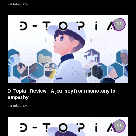
29 July 2026
8.5
D-Topia – Review – A journey from monotony to
empathy
14 July 2026
8.5