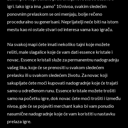
igri. Iako igra ima „samo“ 10 nivoa, svakim sledećim
ponovnim prelaskom se oni menjaju, bolje rečeno
proceduralno su generisani. Neprijatelji neće biti na istom
mestu kao ni ostale stvari od interesa vama kao igraču.
Na svakoj mapi ćete imati nekoliko tajni koje možete
rešiti, male slagalice koje će vam dati essence kristale i
novac. Essence kristali služe za permanentnu nadogradnju
vašeg lika, koje će se prenositi u svakom sledećem
prelasku ili u svakom sledećem životu. Za novac koji
sakupljate ćete moći kupovati nadogradnje koje će trajati
samo u određenom runu. Essence kristale možete trošiti
samo na početku igre, dok novac ćete moći trošiti i između
nivoa, gde će se pojaviti merchant kako bi vam ponudio
nasumične nadogradnje koje će vam koristiti u nastavku
prelaza igre.