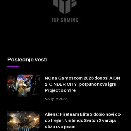
Poslednje vesti
NC na Gamescom 2026 donosi AION
2, CINDER CITY i potpuno novu igru
Project Bonfire
6 August 2026
Aliens: Fireteam Elite 2 dobio novi co-
op trejler, Nintendo Switch 2 verzija
stiže ove jeseni