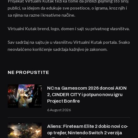
Projekat Virtualni Kutak teži ka tome da približi gejming što široj
publici, sa idejom da edukuje sve posetioce, o igrama, kroz njih i
sa njima na razne i kreativne načine.
Virtualni Kutak brend, logo, domen i sajt su privatnog vlasništva.
Sav sadržaj na sajtu je u vlasništvu Virtualni Kutak portala. Svako
neovlašćeno korišćenje sadržaja kažnjivo je zakonom.
NE PROPUSTITE
NC na Gamescom 2026 donosi AION
2, CINDER CITY i potpuno novu igru
Project Bonfire
6 August 2026
Aliens: Fireteam Elite 2 dobio novi co-
op trejler, Nintendo Switch 2 verzija