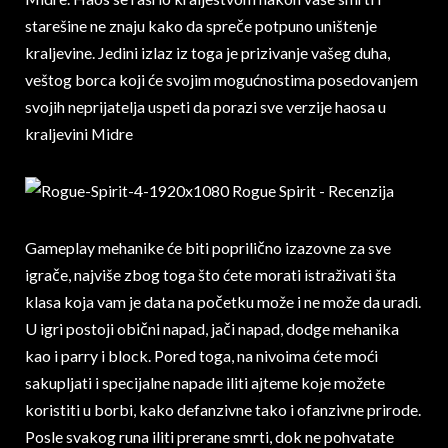
starešine ne znaju kako da spreče potpuno uništenje
kraljevine. Jedini izlaz iz toga je prizivanje vašeg duha,
veštog borca koji će svojim mogućnostima posedovanjem
svojih neprijatelja uspeti da porazi sve verzije haosa u
kraljevini Midre
Gameplay mehanike će biti poprilično izazovne za sve
igrače, najviše zbog toga što ćete morati istraživati šta
klasa koja vam je data na početku može i ne može da uradi.
U igri postoji obični napad, jači napad, dodge mehanika
kao i parry i block. Pored toga, na nivoima ćete moći
sakupljati i specijalne napade iliti ajteme koje možete
koristiti u borbi, kako defanzivne tako i ofanzivne prirode.
Posle svakog runa iliti prerane smrti, dok ne pohvatate