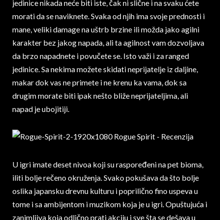
jedinice nikada neće biti iste, čak ni slične i na svaku ćete
morati da se naviknete. Svaka od njih ima svoje prednosti i
mane, veliki damage na uštrb brzine ili možda jako agilni
karakter bez jakog napada, ali ta agilnost vam dozvoljava
da brzo napadnete i povučete se. Isto važi i za ranged
jedinice. Sa nekima možete skidati neprijatelje iz daljine,
makar dok vas ne primete i ne krenu ka vama, dok sa
drugim morate biti ipak nešto bliže neprijateljima, ali
napad je ubojitiji.
U igri imate deset nivoa koji su raspoređeni na pet bioma,
iliti bolje rečeno okruženja. Svako pokušava da što bolje
oslika japansku drevnu kulturu i poprilično fino uspeva u
tome i sa ambijentom i muzikom koja je u igri. Opuštujuća i
zanimljiva koja odlično prati akciju i sve šta se dešava u