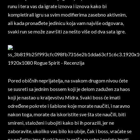
runu i tera vas da igrate iznova i iznova kako bi
kompletirali igru sa svim modifierima zasebno aktivnim,
ali kada pronađete jedinicu koja vam najviše odgovara,
svaki run se može završiti za nešto više od dva sata igre.
Pored običnih neprijatelja, na svakom drugom nivou ćete
se susreti sa jednim bossem koji je delom zadužen za haos
koji je nastao u kraljevstvu Midra. Svaki boss će imati
određene pokrete i šablone koje morate naučiti, i naravno
nakon toga, morate da iskoristite sve šta ste naučili, biti
smireni, staloženi i ubojiti kako bi ih porazili, jer ne
zaboravite, ukoliko vas bilo ko ubije, čak i boss, vraćate se
na početku igre. Svaki boss je priča za sebe i nećete imati