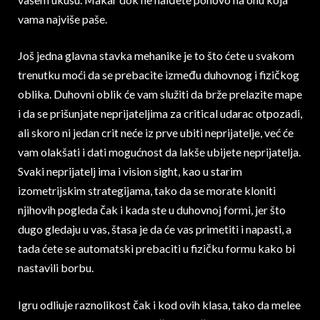
vama najviše paše.
Još jedna glavna stavka mehanike je to što ćete u svakom
trenutku moći da se prebacite između duhovnog i fizičkog
oblika. Duhovni oblik će vam služiti da brže prelazite mape
i da se prišunjate neprijateljima za critical udarac otpozadi,
ali skoro ni jedan crit neće iz prve ubiti neprijatelje, već će
vam olakšati i dati mogućnost da lakše ubijete neprijatelja.
Svaki neprijatelj ima i vision sight, kao u starim
izometrijskim strategijama, tako da se morate kloniti
njihovih pogleda čak i kada ste u duhovnoj formi, jer što
dugo gledaju u vas, štasa je da će vas primetiti i napasti, a
tada ćete se automatski prebaciti u fizičku formu kako bi
nastavili borbu.
Igru odliuje raznolikost čak i kod ovih klasa, tako da melee