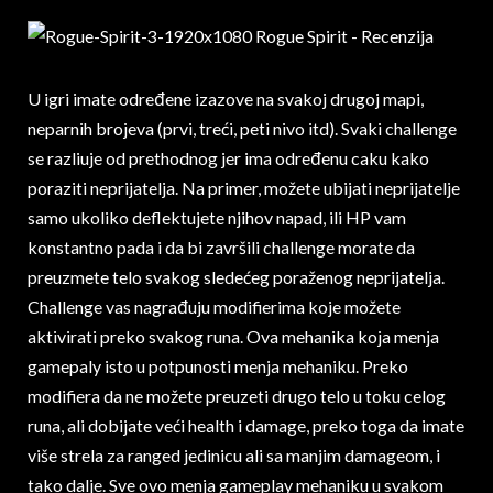
U igri imate određene izazove na svakoj drugoj mapi,
neparnih brojeva (prvi, treći, peti nivo itd). Svaki challenge
se razliuje od prethodnog jer ima određenu caku kako
poraziti neprijatelja. Na primer, možete ubijati neprijatelje
samo ukoliko deflektujete njihov napad, ili HP vam
konstantno pada i da bi završili challenge morate da
preuzmete telo svakog sledećeg poraženog neprijatelja.
Challenge vas nagrađuju modifierima koje možete
aktivirati preko svakog runa. Ova mehanika koja menja
gamepaly isto u potpunosti menja mehaniku. Preko
modifiera da ne možete preuzeti drugo telo u toku celog
runa, ali dobijate veći health i damage, preko toga da imate
više strela za ranged jedinicu ali sa manjim damageom, i
tako dalje. Sve ovo menja gameplay mehaniku u svakom