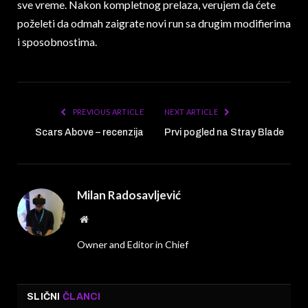
sve vreme. Nakon kompletnog prelaza, verujem da ćete
poželeti da odmah zaigrate novi run sa drugim modifierima
i sposobnostima.
PREVIOUS ARTICLE
NEXT ARTICLE
Scars Above – recenzija
Prvi pogled na Stray Blade
Milan Radosavljević
Website
Owner and Editor in Chief
SLIČNI
ČLANCI