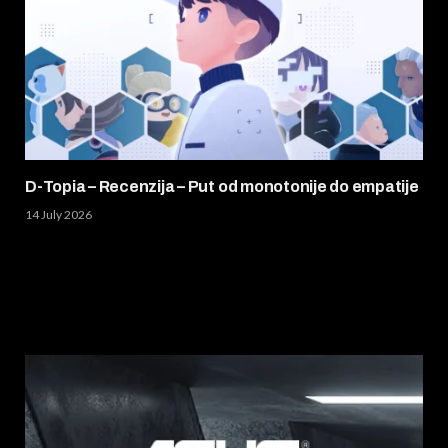
D-Topia – Recenzija – Put od monotonije do empatije
14 July 2026