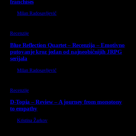
franchises
By
Milan Radosavljević
8.8
Recenzije
Blue Reflection Quartet – Recenzija – Emotivno
putovanje kroz jedan od najneobičnijih JRPG
serijala
By
Milan Radosavljević
8.5
Recenzije
D-Topia – Review – A journey from monotony
to empathy
By
Kristina Žarkov
O nama