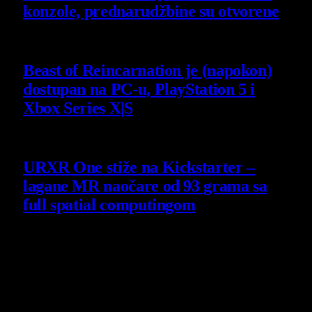
konzole, prednarudžbine su otvorene
4 August 2026
Beast of Reincarnation je (napokon)
dostupan na PC-u, PlayStation 5 i
Xbox Series X|S
4 August 2026
URXR One stiže na Kickstarter –
lagane MR naočare od 93 grama sa
full spatial computingom
30 July 2026
Poslednji opisi