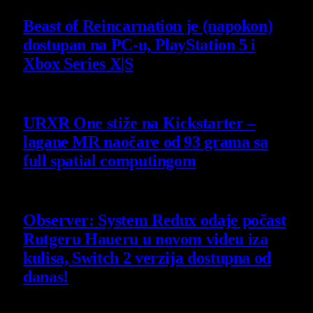
Beast of Reincarnation je (napokon)
dostupan na PC-u, PlayStation 5 i
Xbox Series X|S
4 August 2026
URXR One stiže na Kickstarter –
lagane MR naočare od 93 grama sa
full spatial computingom
30 July 2026
Observer: System Redux odaje počast
Rutgeru Haueru u novom videu iza
kulisa, Switch 2 verzija dostupna od
danas!
30 July 2026