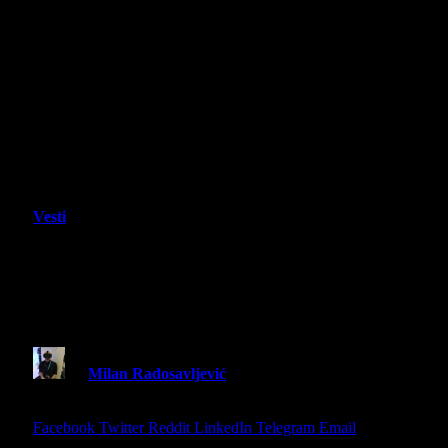
Vesti
Starship Troopers: Ultimate Bug War
stiže 16. marta uz demo koji je već
dostupan
By
Milan Radosavljević
11 February 2026
2 Mins
Read
Share
Facebook
Twitter
Reddit
LinkedIn
Telegram
Email