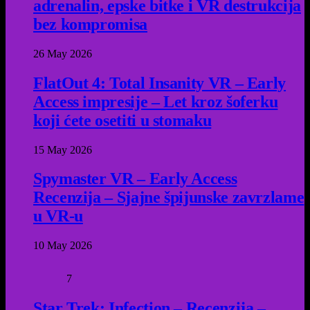
adrenalin, epske bitke i VR destrukcija
bez kompromisa
26 May 2026
FlatOut 4: Total Insanity VR – Early
Access impresije – Let kroz šoferku
koji ćete osetiti u stomaku
15 May 2026
Spymaster VR – Early Access
Recenzija – Sjajne špijunske zavrzlame
u VR-u
10 May 2026
7
Star Trek: Infection – Recenzija –