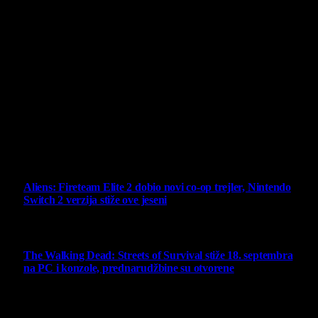
Projekat Virtualni Kutak teži ka tome da približi gejming što
široj publici, sa idejom da edukuje sve posetioce, o igrama,
kroz njih i sa njima na razne i kreativne načine.
Virtualni Kutak brend, logo, domen i sajt su privatnog
vlasništva.
Sav sadržaj na sajtu je u vlasništvu Virtualni Kutak portala.
Svako neovlašćeno korišćenje sadržaja kažnjivo je
zakonom.
Ne propustite
Aliens: Fireteam Elite 2 dobio novi co-op trejler, Nintendo
Switch 2 verzija stiže ove jeseni
6 August 2026
The Walking Dead: Streets of Survival stiže 18. septembra
na PC i konzole, prednarudžbine su otvorene
4 August 2026