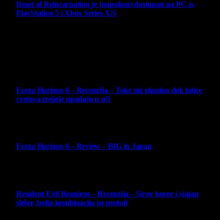
Beast of Reincarnation je (napokon) dostupan na PC-u,
PlayStation 5 i Xbox Series X|S
4 August 2026
Najbolje ocenjeni opisi
10
Forza Horizon 6 – Recenzija – Toke niz planinu dok latice
cvetova trešnje upadaju u oči
14 May 2026
10
Forza Horizon 6 – Review – BIG in Japan
14 May 2026
10
Resident Evil Requiem – Recenzija – Sirov horor i sjajan
slešer, bolja kombinacija ne postoji