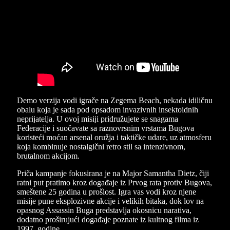
Demo verzija vodi igrače na Zegema Beach, nekada idiličnu
obalu koja je sada pod opsadom invazivnih insektoidnih
neprijatelja. U ovoj misiji pridružujete se snagama
Federacije i suočavate sa raznovrsnim vrstama Bugova
koristeći moćan arsenal oružja i taktičke udare, uz atmosferu
koja kombinuje nostalgični retro stil sa intenzivnom,
brutalnom akcijom.
Priča kampanje fokusirana je na Major Samantha Dietz, čiji
ratni put pratimo kroz događaje iz Prvog rata protiv Bugova,
smeštene 25 godina u prošlost. Igra vas vodi kroz njene
misije pune eksplozivne akcije i velikih bitaka, dok lov na
opasnog Assassin Buga predstavlja okosnicu narativa,
dodatno proširujući događaje poznate iz kultnog filma iz
1997. godine.