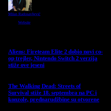
Milan Radosavljević
Website
Owner and Editor in Chief
Slični
članci
Aliens: Fireteam Elite 2 dobio novi co-
op trejler, Nintendo Switch 2 verzija
stiže ove jeseni
6 August 2026
The Walking Dead: Streets of
Survival stiže 18. septembra na PC i
konzole, prednarudžbine su otvorene
4 August 2026