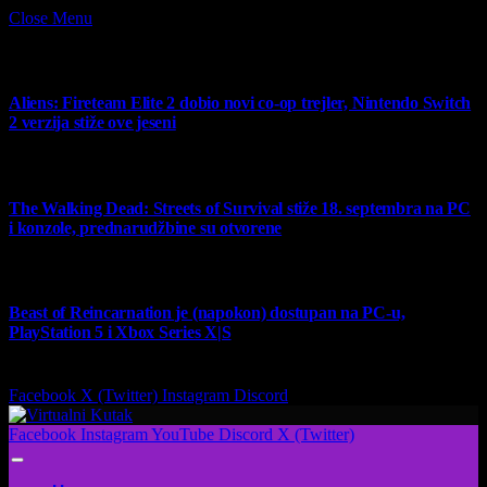
Close Menu
What's Hot
Aliens: Fireteam Elite 2 dobio novi co-op trejler, Nintendo Switch
2 verzija stiže ove jeseni
6 August 2026
The Walking Dead: Streets of Survival stiže 18. septembra na PC
i konzole, prednarudžbine su otvorene
4 August 2026
Beast of Reincarnation je (napokon) dostupan na PC-u,
PlayStation 5 i Xbox Series X|S
4 August 2026
Facebook
X (Twitter)
Instagram
Discord
Facebook
Instagram
YouTube
Discord
X (Twitter)