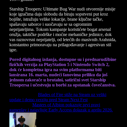
Starship Troopers: Ultimate Bug War nudi otvorenije misije
koje igračima daju slobodu da biraju sopstveni put kroz
bojište, istražuju velike lokacije, brane ključne tačke,
spašavaju saborce i suočavaju se sa ogromnim
neprijateljima. Tokom kampanje koristićete bogat arsenal
oružja, taktičke podrške i moćne mehaničke jedinice, dok
vas raznovrsni neprijatelji, od letećih do masivnih Arahnida,
konstantno primoravaju na prilagođavanje i agresivan stil
igre.
Pored digitalnog izdanja, dostupne su i prednarudžbine
fizičkih verzija za PlayStation 5 i Nintendo Switch 2,
dok će kompletna igra na svim platformama biti
lansirana 16. marta, nudeći fanovima priliku da još
jednom zakorače u brutalni, satirični svet Starship
Troopersa i učestvuju u borbi za opstanak čovečanstva.
Previous Article
Blades of Fire stiže na Steam uz veliki
update i demo verziju pred Steam Next Fest
Next Article
Masters of Albion pokazuje prvi pravi
gameplay i najavljuje Early Access dolazak u aprilu 2026.