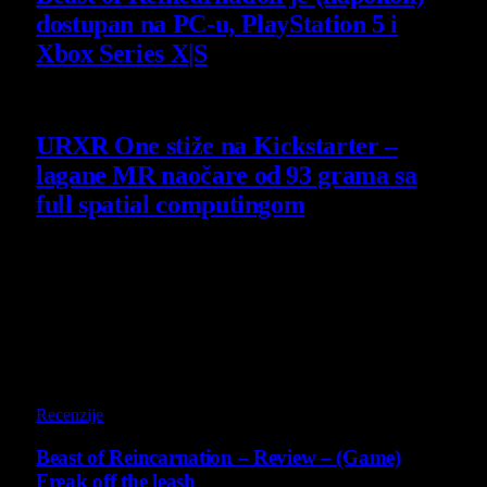
dostupan na PC-u, PlayStation 5 i
Xbox Series X|S
4 August 2026
URXR One stiže na Kickstarter –
lagane MR naočare od 93 grama sa
full spatial computingom
30 July 2026
Poslednji opisi
9
Recenzije
Beast of Reincarnation – Review – (Game)
Freak off the leash