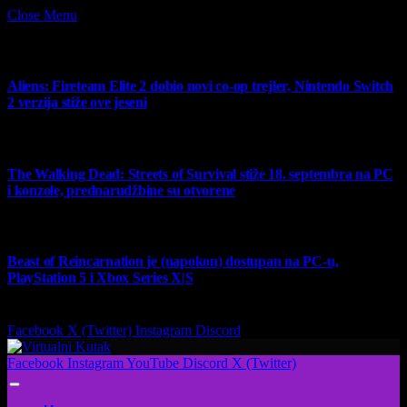
Close Menu
What's Hot
Aliens: Fireteam Elite 2 dobio novi co-op trejler, Nintendo Switch
2 verzija stiže ove jeseni
6 August 2026
The Walking Dead: Streets of Survival stiže 18. septembra na PC
i konzole, prednarudžbine su otvorene
4 August 2026
Beast of Reincarnation je (napokon) dostupan na PC-u,
PlayStation 5 i Xbox Series X|S
4 August 2026
Facebook
X (Twitter)
Instagram
Discord
Facebook
Instagram
YouTube
Discord
X (Twitter)