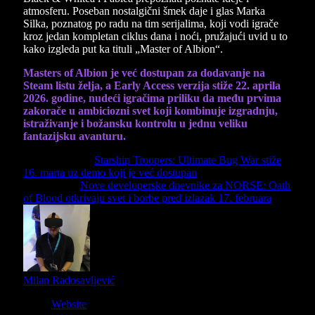
atmosferu. Poseban nostalgični šmek daje i glas Marka
Silka, poznatog po radu na tim serijalima, koji vodi igrače
kroz jedan kompletan ciklus dana i noći, pružajući uvid u to
kako izgleda put ka tituli „Master of Albion“.
Masters of Albion je već dostupan za dodavanje na
Steam listu želja, a Early Access verzija stiže 22. aprila
2026. godine, nudeći igračima priliku da među prvima
zakorače u ambiciozni svet koji kombinuje izgradnju,
istraživanje i božansku kontrolu u jednu veliku
fantazijsku avanturu.
Previous Article
Starship Troopers: Ultimate Bug War stiže
16. marta uz demo koji je već dostupan
Next Article
Nove developerske dnevnike za NORSE: Oath
of Blood otkrivaju svet i borbe pred izlazak 17. februara
Milan Radosavljević
Website