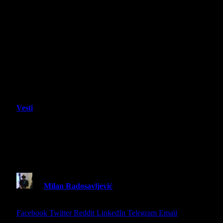
Vesti
Masters of Albion pokazuje prvi pravi
gameplay i najavljuje Early Access
dolazak u aprilu 2026.
By
Milan Radosavljević
11 February 2026
2 Mins
Read
Share
Facebook
Twitter
Reddit
LinkedIn
Telegram
Email