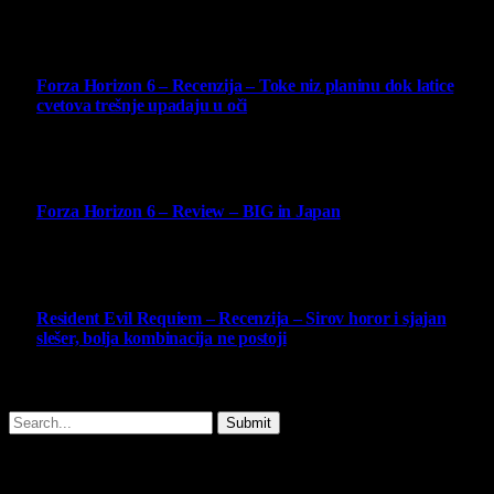
10
Forza Horizon 6 – Recenzija – Toke niz planinu dok latice
cvetova trešnje upadaju u oči
14 May 2026
10
Forza Horizon 6 – Review – BIG in Japan
14 May 2026
10
Resident Evil Requiem – Recenzija – Sirov horor i sjajan
slešer, bolja kombinacija ne postoji
25 February 2026
Copyright © - 2026 Virtualni Kutak - All Rights Reserved.
Submit
Type above and press
Enter
to search. Press
Esc
to cancel.