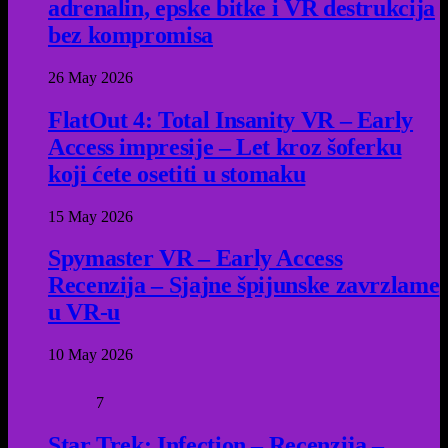
adrenalin, epske bitke i VR destrukcija
bez kompromisa
26 May 2026
FlatOut 4: Total Insanity VR – Early
Access impresije – Let kroz šoferku
koji ćete osetiti u stomaku
15 May 2026
Spymaster VR – Early Access
Recenzija – Sjajne špijunske zavrzlame
u VR-u
10 May 2026
7
Star Trek: Infection – Recenzija –