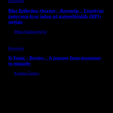
Recenzije
Blue Reflection Quartet – Recenzija – Emotivno
putovanje kroz jedan od najneobičnijih JRPG
serijala
By
Milan Radosavljević
8.5
Recenzije
D-Topia – Review – A journey from monotony
to empathy
By
Kristina Žarkov
O nama
Projekat Virtualni Kutak teži ka tome da približi gejming što
široj publici, sa idejom da edukuje sve posetioce, o igrama,
kroz njih i sa njima na razne i kreativne načine.
Virtualni Kutak brend, logo, domen i sajt su privatnog