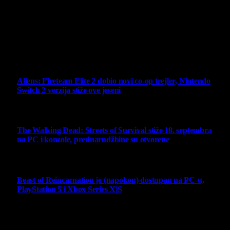
vlasništva.
Sav sadržaj na sajtu je u vlasništvu Virtualni Kutak portala.
Svako neovlašćeno korišćenje sadržaja kažnjivo je
zakonom.
Ne propustite
Aliens: Fireteam Elite 2 dobio novi co-op trejler, Nintendo
Switch 2 verzija stiže ove jeseni
6 August 2026
The Walking Dead: Streets of Survival stiže 18. septembra
na PC i konzole, prednarudžbine su otvorene
4 August 2026
Beast of Reincarnation je (napokon) dostupan na PC-u,
PlayStation 5 i Xbox Series X|S
4 August 2026
Najbolje ocenjeni opisi