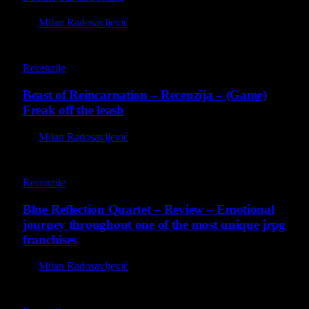
By
Milan Radosavljević
9
Recenzije
Beast of Reincarnation – Recenzija – (Game)
Freak off the leash
By
Milan Radosavljević
8.8
Recenzije
Blue Reflection Quartet – Review – Emotional
journey throughout one of the most unique jrpg
franchises
By
Milan Radosavljević
8.8