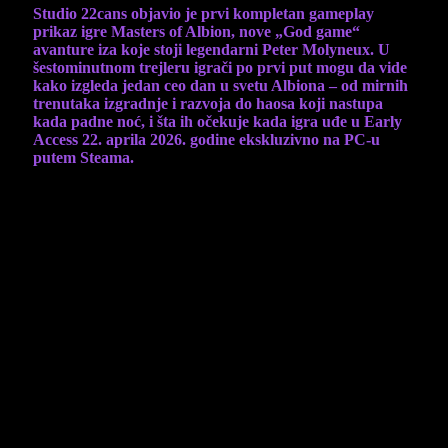
Studio 22cans objavio je prvi kompletan gameplay
prikaz igre Masters of Albion, nove „God game“
avanture iza koje stoji legendarni Peter Molyneux. U
šestominutnom trejleru igrači po prvi put mogu da vide
kako izgleda jedan ceo dan u svetu Albiona – od mirnih
trenutaka izgradnje i razvoja do haosa koji nastupa
kada padne noć, i šta ih očekuje kada igra uđe u Early
Access 22. aprila 2026. godine ekskluzivno na PC-u
putem Steama.