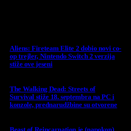
29 July 2026
Poslednje vesti
Aliens: Fireteam Elite 2 dobio novi co-
op trejler, Nintendo Switch 2 verzija
stiže ove jeseni
6 August 2026
The Walking Dead: Streets of
Survival stiže 18. septembra na PC i
konzole, prednarudžbine su otvorene
4 August 2026
Beast of Reincarnation je (napokon)