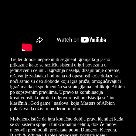
Trejler donosi neprekinuti segment igranja koji jasno
prikazuje kako se različiti sistemi u igri povezuju u
jedinstvenu celinu. Izgradnja naselja, dizajniranje opreme,
rešavanje zadataka i odbrana od opasnosti koje dolaze sa
noći samo su deo slobode koju igra pruža, omogućavajući
igračima da eksperimentišu sa strategijama i oblikuju Albion
po sopstvenim pravilima. Upravo ta kombinacija
kreativnosti, kontrole i odgovornosti predstavlja suštinu
klasičnih „God game“ naslova, koju Masters of Albion
pokušava da oživi u modernom ruhu.
Molyneux ističe da igra konačno dobija pravi identitet kada
se svi sistemi spoje u funkcionalnu celinu, dok će fanovi
njegovih prethodnih projekata poput Dungeon Keepera,
Black & Whitea i Fablea prepoznati poznate ideje i