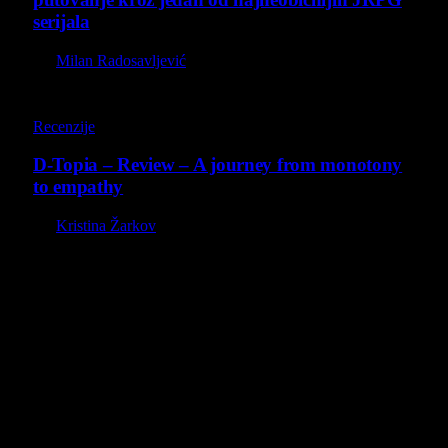
serijala
By
Milan Radosavljević
8.5
Recenzije
D-Topia – Review – A journey from monotony
to empathy
By
Kristina Žarkov
O nama
Projekat Virtualni Kutak teži ka tome da približi gejming što
široj publici, sa idejom da edukuje sve posetioce, o igrama,
kroz njih i sa njima na razne i kreativne načine.
Virtualni Kutak brend, logo, domen i sajt su privatnog
vlasništva.
Sav sadržaj na sajtu je u vlasništvu Virtualni Kutak portala.
Svako neovlašćeno korišćenje sadržaja kažnjivo je