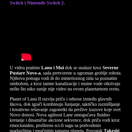
Switch i Nintendo Switch 2.
U videu pratimo
Lanu i Mui
dok se snalaze kroz
Severne
Pustare Novo-a
, sada pretvorene u ogroman groblje robota.
Njihova potraga vodi ih do misterioznog zida sa poznatim
simbolom, a kroz tamne kanalizacije i mutne vode otkrivaju
nešto što niko ranije nije video na ovom planetarnom svetu.
Planet of Lana II razvija priču i odnose između glavnih
likova, dok igrači kombinuju šunjanje, taktičko razmišljanje
i kreativno rešavanje zagonetki da prežive izazove koje svet
Novo donosi. Nova agilnost Lane omogućava fluidno
kretanje i dinamične akcione sekvence, dok priča vodi kroz
emocionalnu, proširenu sci-fi sagu sa podvodnim
poglavljima i mračnijim tajnama planeta. Povratak
Takeshi