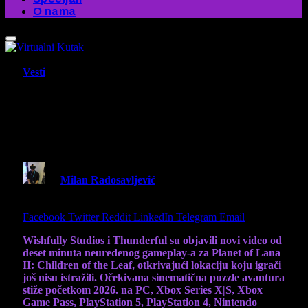
O nama
Vesti
Planet of Lana II prikazuje nikad
viđenu lokaciju u novom 10-
minutnom gejmpleju
By
Milan Radosavljević
16 January 2026
1 Min
Read
Share
Facebook
Twitter
Reddit
LinkedIn
Telegram
Email
Wishfully Studios i Thunderful su objavili novi video od
deset minuta neuređenog gameplay-a za Planet of Lana
II: Children of the Leaf, otkrivajući lokaciju koju igrači
još nisu istražili. Očekivana sinematična puzzle avantura
stiže početkom 2026. na PC, Xbox Series X|S, Xbox
Game Pass, PlayStation 5, PlayStation 4, Nintendo