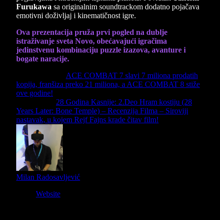
Furukawa
sa originalnim soundtrackom dodatno pojačava
emotivni doživljaj i kinematičnost igre.
Ova prezentacija pruža prvi pogled na dublje
istraživanje sveta Novo, obećavajući igračima
jedinstvenu kombinaciju puzzle izazova, avanture i
bogate naracije.
Previous Article
ACE COMBAT 7 slavi 7 miliona prodatih
kopija, franšiza preko 21 miliona, a ACE COMBAT 8 stiže
ove godine!
Next Article
28 Godina Kasnije: 2.Deo Hram kostiju (28
Years Later: Bone Temple) – Recenzija Filma – Siroviji
nastavak, u kojem Rejf Fajns krade čitav film!
Milan Radosavljević
Website
Owner and Editor in Chief