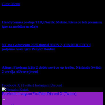
Close Menu
What's Hot
HandyGames postaje THQ Nordic Mobile, fokus će biti premium
igre za mobilne uređaje
7 August 2026
NC na Gamescom 2026 donosi AION 2, CINDER CITY i
potpuno novu igru Project Bonfire
6 August 2026
Aliens: Fireteam Elite 2 dobio novi co-op trejler, Nintendo Switch
2 verzija stiže ove jeseni
6 August 2026
Facebook
X (Twitter)
Instagram
Discord
Facebook
Instagram
YouTube
Discord
X (Twitter)