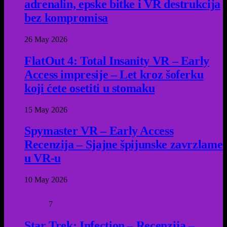
adrenalin, epske bitke i VR destrukcija
bez kompromisa
26 May 2026
FlatOut 4: Total Insanity VR – Early
Access impresije – Let kroz šoferku
koji ćete osetiti u stomaku
15 May 2026
Spymaster VR – Early Access
Recenzija – Sjajne špijunske zavrzlame
u VR-u
10 May 2026
7
Star Trek: Infection – Recenzija –