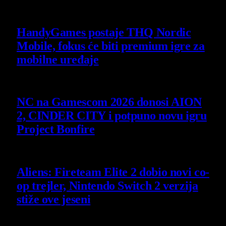
Slični
članci
HandyGames postaje THQ Nordic
Mobile, fokus će biti premium igre za
mobilne uređaje
7 August 2026
NC na Gamescom 2026 donosi AION
2, CINDER CITY i potpuno novu igru
Project Bonfire
6 August 2026
Aliens: Fireteam Elite 2 dobio novi co-
op trejler, Nintendo Switch 2 verzija
stiže ove jeseni
6 August 2026