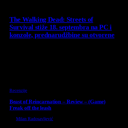
6 August 2026
The Walking Dead: Streets of
Survival stiže 18. septembra na PC i
konzole, prednarudžbine su otvorene
4 August 2026
Poslednji opisi
9
Recenzije
Beast of Reincarnation – Review – (Game)
Freak off the leash
By
Milan Radosavljević