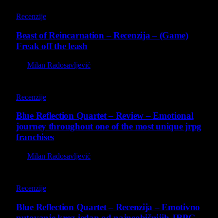
9
Recenzije
Beast of Reincarnation – Recenzija – (Game)
Freak off the leash
By
Milan Radosavljević
8.8
Recenzije
Blue Reflection Quartet – Review – Emotional
journey throughout one of the most unique jrpg
franchises
By
Milan Radosavljević
8.8
Recenzije
Blue Reflection Quartet – Recenzija – Emotivno
putovanje kroz jedan od najneobičnijih JRPG