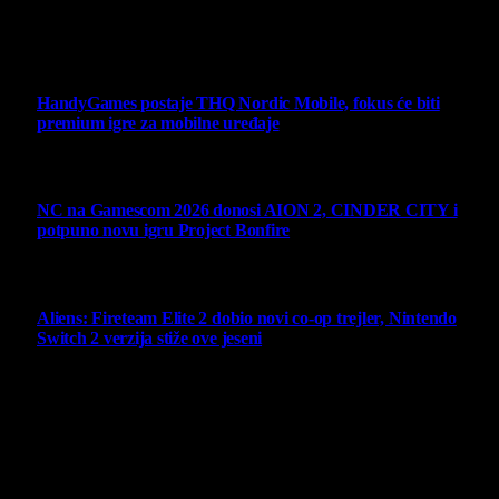
zakonom.
Ne propustite
HandyGames postaje THQ Nordic Mobile, fokus će biti
premium igre za mobilne uređaje
7 August 2026
NC na Gamescom 2026 donosi AION 2, CINDER CITY i
potpuno novu igru Project Bonfire
6 August 2026
Aliens: Fireteam Elite 2 dobio novi co-op trejler, Nintendo
Switch 2 verzija stiže ove jeseni
6 August 2026
Najbolje ocenjeni opisi
10