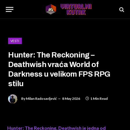
VESTI
Hunter: The Reckoning –
Deathwish vraća World of
Darkness u velikom FPS RPG
stilu
By
Milan Radosavljević
8 May 2026
1 Min Read
Hunter: The Reckoning, Deathwish je jedna od