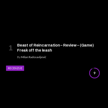
Beast of Reincarnation – Review – (Game)
Freak off the leash
By
Milan Radosavljević
RECENZIJE
9