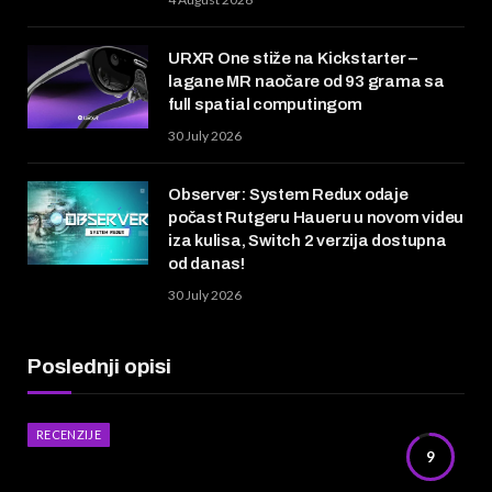
URXR One stiže na Kickstarter –
lagane MR naočare od 93 grama sa
full spatial computingom
30 July 2026
Observer: System Redux odaje
počast Rutgeru Haueru u novom videu
iza kulisa, Switch 2 verzija dostupna
od danas!
30 July 2026
Poslednji opisi
RECENZIJE
9