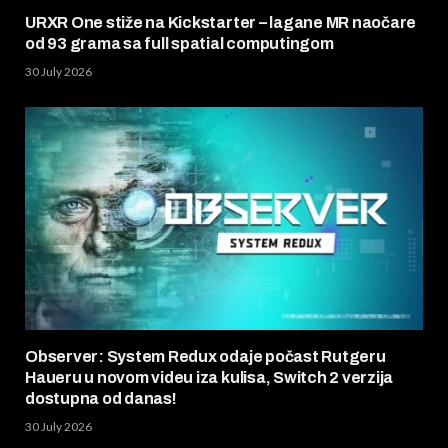
URXR One stiže na Kickstarter – lagane MR naočare
od 93 grama sa full spatial computingom
30 July 2026
Observer: System Redux odaje počast Rutgeru
Haueru u novom videu iza kulisa, Switch 2 verzija
dostupna od danas!
30 July 2026