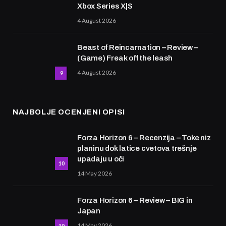
Xbox Series X|S
4 August 2026
Beast of Reincarnation – Review –
(Game) Freak off the leash
4 August 2026
9
NAJBOLJE OCENJENI OPISI
Forza Horizon 6 – Recenzija – Toke niz
planinu dok latice cvetova trešnje
upadaju u oči
10
14 May 2026
Forza Horizon 6 – Review – BIG in
Japan
14 May 2026
10