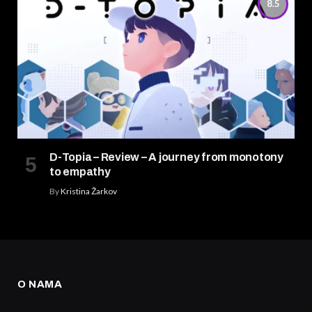
8.5
D-Topia – Review – A journey from monotony
to empathy
By
Kristina Žarkov
O NAMA