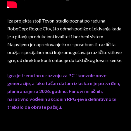
Iza projekta stoji Teyon, studio poznat po radu na
RoboCop: Rogue City, što odmah podiže očekivanja kada
je u pitanju produkcioni kvalitet i borbeni sistem.
Najavljeno je napredovanje kroz sposobnosti, različita
oružja i specijalne moći koje omogućavaju različite stilove
igre, od direktne konfrontacije do taktičkog lova iz senke.
Igra je trenutno u razvoju za PC i konzole nove
generacije, a iako tačan datum izlaska nije potvrđen,
planirana je za 2026. godinu. Fanovi mračnih,
narativno vođenih akcionih RPG-jeva definitivno bi
trebalo da obrate pažnju.