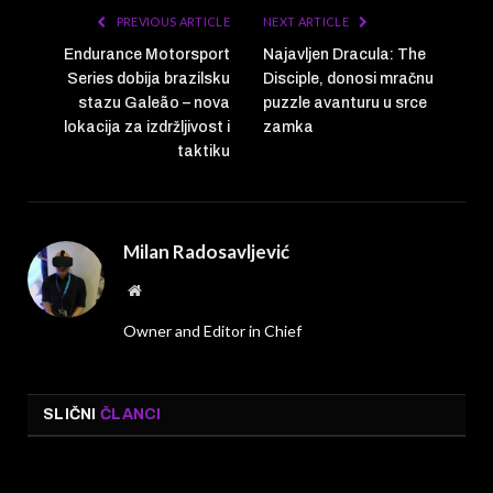
PREVIOUS ARTICLE
NEXT ARTICLE
Endurance Motorsport
Najavljen Dracula: The
Series dobija brazilsku
Disciple, donosi mračnu
stazu Galeão – nova
puzzle avanturu u srce
lokacija za izdržljivost i
zamka
taktiku
Milan Radosavljević
Website
Owner and Editor in Chief
SLIČNI
ČLANCI