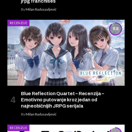
jrpg franchises
By
Milan Radosavljević
RECENZIJE
8.8
Blue Reflection Quartet – Recenzija –
Emotivno putovanje kroz jedan od
najneobičnijih JRPG serijala
By
Milan Radosavljević
RECENZIJE