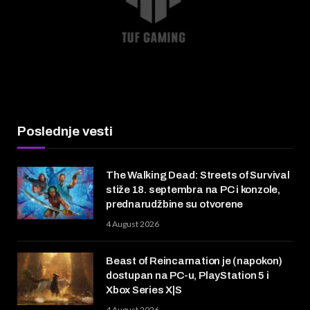
Poslednje vesti
The Walking Dead: Streets of Survival
stiže 18. septembra na PC i konzole,
prednarudžbine su otvorene
4 August 2026
Beast of Reincarnation je (napokon)
dostupan na PC-u, PlayStation 5 i
Xbox Series X|S
4 August 2026