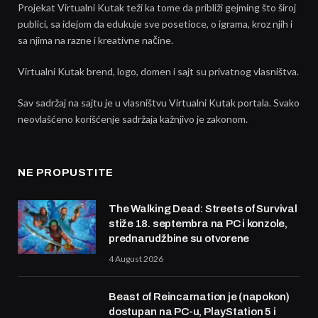
Projekat Virtualni Kutak teži ka tome da približi gejming što široj
publici, sa idejom da edukuje sve posetioce, o igrama, kroz njih i
sa njima na razne i kreativne načine.
Virtualni Kutak brend, logo, domen i sajt su privatnog vlasništva.
Sav sadržaj na sajtu je u vlasništvu Virtualni Kutak portala. Svako
neovlašćeno korišćenje sadržaja kažnjivo je zakonom.
NE PROPUSTITE
The Walking Dead: Streets of Survival
stiže 18. septembra na PC i konzole,
prednarudžbine su otvorene
4 August 2026
Beast of Reincarnation je (napokon)
dostupan na PC-u, PlayStation 5 i