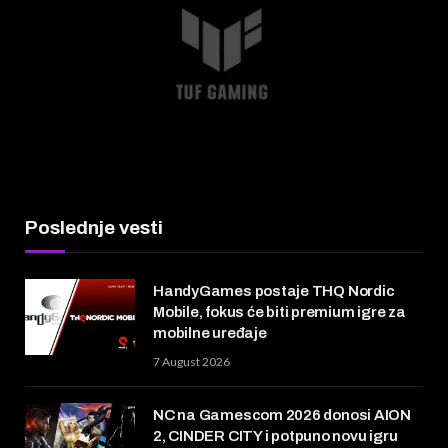
Poslednje vesti
HandyGames postaje THQ Nordic
Mobile, fokus će biti premium igre za
mobilne uređaje
7 August 2026
NC na Gamescom 2026 donosi AION
2, CINDER CITY i potpuno novu igru