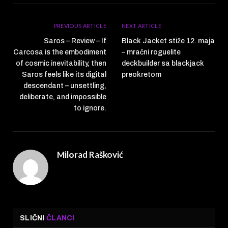
PREVIOUS ARTICLE
NEXT ARTICLE
Saros – Review – If
Black Jacket stiže 12. maja
Carcosa is the embodiment
– mračni roguelite
of cosmic inevitability, then
deckbuilder sa blackjack
Saros feels like its digital
preokretom
descendant – unsettling,
deliberate, and impossible
to ignore.
Milorad Rašković
SLIČNI
ČLANCI