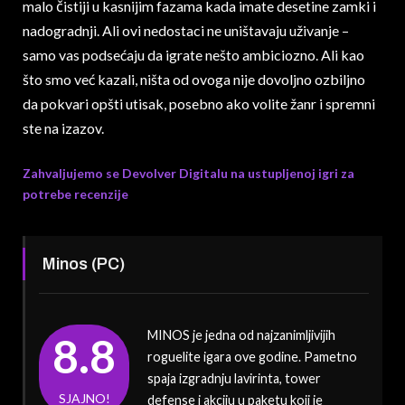
malo čistiji u kasnijim fazama kada imate desetine zamki i
nadogradnji. Ali ovi nedostaci ne uništavaju uživanje –
samo vas podsećaju da igrate nešto ambiciozno. Ali kao
što smo već kazali, ništa od ovoga nije dovoljno ozbiljno
da pokvari opšti utisak, posebno ako volite žanr i spremni
ste na izazov.
Zahvaljujemo se Devolver Digitalu na ustupljenoj igri za
potrebe recenzije
Minos (PC)
MINOS je jedna od najzanimljivijih
8.8
roguelite igara ove godine. Pametno
spaja izgradnju lavirinta, tower
SJAJNO!
defense i akciju u paketu koji je