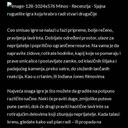
Ceo smisao igre se nalazi u fazi pripreme, bolje rečeno,
pravljenja lavirinta. Dobijate određeni prostor, ulaze za
neprijatelje i poprilično ograničene resurse. Na vama je da
napravite zidove, rotirate hodnike, kapij koje se pomeraju i
prave smicalice i postavljate zamke, od klasičnih šiljaka i
padajućeg kamenja, preko vatre, do složenih lančanih
reakcija. Kao u crtanim, ili Indiana Jones filmovima
Najveća snaga igre je što možete da gradite na potpuno
različite načine. Neki će praviti duge, zmijolike puteve
pune zamki, dok će drugi praviti haotične lavirinte sa
rotirajućim delovima koji zbunjuju neprijatelje. Kada talasi
krenu, gledate kako vaš plan radi – ili propada na