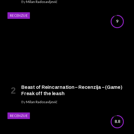
By
Milan Radosavljević
RECENZIJE
9
Beast of Reincarnation – Recenzija – (Game)
Freak off the leash
By
Milan Radosavljević
RECENZIJE
8.8