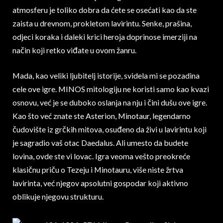
atmosferu je toliko dobra da ćete se osećati kao da ste
zaista u drevnom, prokletom lavirintu. Senke, prašina,
odjeci koraka i daleki krici heroja doprinose imerziji na
način koji retko viđate u ovom žanru.
Mada, kao veliki ljubitelj istorije, svidela mi se pozadina
cele ove igre. MINOS mitologiju ne koristi samo kao kvazi
osnovu, već je se duboko oslanja na nju i čini dušu ove igre.
Kao što već znate ste Asterion, Minotaur, legendarno
čudovište iz grčkih mitova, osuđeno da živi u lavirintu koji
je sagradio vaš otac Daedalus. Ali umesto da budete
lovina, ovde ste vi lovac. Igra veoma vešto preokreće
klasičnu priču o Tezeju i Minotauru, više niste žrtva
lavirinta, već njegov apsolutni gospodar koji aktivno
oblikuje njegovu strukturu.