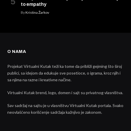
to empathy
By
Kristina Žarkov
O NAMA
Projekat Virtualni Kutak teži ka tome da približi gejming što široj
publici, sa idejom da edukuje sve posetioce, o igrama, kroz njih i
sa njima na razne i kreativne načine.
Virtualni Kutak brend, logo, domen i sajt su privatnog vlasništva.
Sav sadržaj na sajtu je u vlasništvu Virtualni Kutak portala. Svako
neovlašćeno korišćenje sadržaja kažnjivo je zakonom.