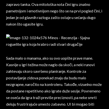
zapravo tanka. Ova mitološka nota čini igru znatno
pametnijom i emotivnijom nego što se na prvi pogled čini, i
jedan je od glavnih razloga zašto ostaje u sećanju dugo
nakon što ugasite igru.
Sada malo o manama, ako su ovo uopšte prave mane.
Kasnije u igri težina može naglo da skoči, a neki runovi
zahtevaju skoro savršeno planiranje. Kontrole za
postavljanje zidova ponekad znaju da budu malo
nezgrapne, naročito na kontroleru. Takođe, vizuelno može
da postane repetitivno ako igrate duže sesije. Povremeno
se oseća da igra traži previše preciznosti, pa neke smrti
deluju frustrirajuće umesto zabavno. UI bi mogao biti