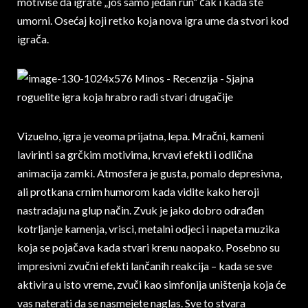
motiviše da igrate „još samo jedan run“ čak i kada ste
umorni. Osećaj koji retko koja nova igra ume da stvori kod
igrača.
Vizuelno, igra je veoma prijatna, lepa. Mračni, kameni
lavirinti sa grčkim motivima, krvavi efekti i odlična
animacija zamki. Atmosfera je gusta, pomalo depresivna,
ali protkana crnim humorom kada vidite kako heroji
nastradaju na glup način. Zvuk je jako dobro odrađen
kotrljanje kamenja, vrisci, metalni odjeci i napeta muzika
koja se pojačava kada stvari krenu naopako. Posebno su
impresivni zvučni efekti lančanih reakcija – kada se sve
aktivira u isto vreme, zvuči kao simfonija uništenja koja će
vas naterati da se nasmejete naglas. Sve to stvara