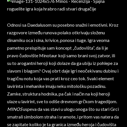
Odnosi sa Daedalusom su posebno snažni i emotivni. Kroz
razgovore između runova polako otkrivaju složenu
dinamiku oca i sina, krivice, ponosa i tuge. Igra veoma
pametno preispituje sam koncept „čudovišta“, da li je
pravo čudovište Minotaur koji samo brani svoj zatvor, ili
su to arogantni heroji koji dolaze da ga ubiju iz pohlepe za
slavom i blagom? Ovaj obrt daje igri neočekivanu dubinu i
tragičnu notu koja vas prati kroz ceo tok. Svaki element
lavirinta i mehanike imaju neku mitološku pozadinu.
Zamke, struktura hodnika, pa čak i način na koji heroji
ulaze u lavirint, sve to odiše drevnom grčkom tragedijom.
MINOS
uspeva da vas stavi u ulogu onoga što su stari Grci
smatrali simbolom straha i sramote, i pritom vas natera da
se zapitate koliko je ta granica između heroja i čudovišta