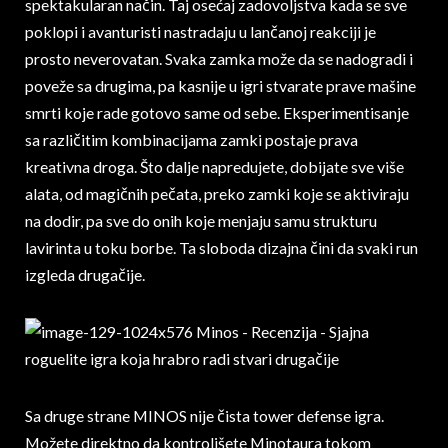
spektakularan način. Taj osećaj zadovoljstva kada se sve
poklopi i avanturisti nastradaju u lančanoj reakciji je
prosto neverovatan. Svaka zamka može da se nadogradi i
poveže sa drugima, pa kasnije u igri stvarate prave mašine
smrti koje rade gotovo same od sebe. Eksperimentisanje
sa različitim kombinacijama zamki postaje prava
kreativna droga. Što dalje napredujete, dobijate sve više
alata, od magičnih pečata, preko zamki koje se aktiviraju
na dodir, pa sve do onih koje menjaju samu strukturu
lavirinta u toku borbe. Ta sloboda dizajna čini da svaki run
izgleda drugačije.
Sa druge strane MINOS nije čista tower defense igra.
Možete direktno da kontrolišete Minotaura tokom