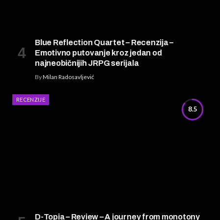
Blue Reflection Quartet – Recenzija –
Emotivno putovanje kroz jedan od
najneobičnijih JRPG serijala
By
Milan Radosavljević
RECENZIJE
8.5
D-Topia – Review – A journey from monotony