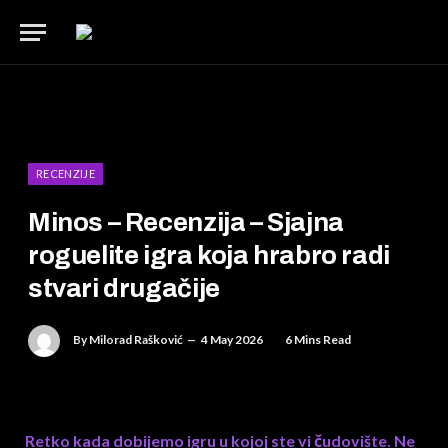
RECENZIJE
Minos – Recenzija – Sjajna
roguelite igra koja hrabro radi
stvari drugačije
By
Milorad Rašković
4 May 2026
6 Mins Read
Retko kada dobijemo igru u kojoj ste vi čudovište. Ne