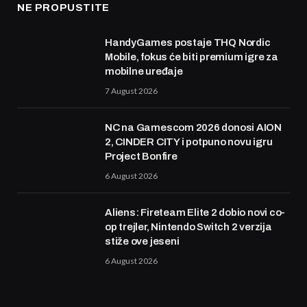
NE PROPUSTITE
HandyGames postaje THQ Nordic
Mobile, fokus će biti premium igre za
mobilne uređaje
7 August 2026
NC na Gamescom 2026 donosi AION
2, CINDER CITY i potpuno novu igru
Project Bonfire
6 August 2026
Aliens: Fireteam Elite 2 dobio novi co-
op trejler, Nintendo Switch 2 verzija
stiže ove jeseni
6 August 2026