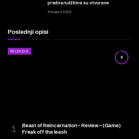
prednarudžbine su otvorene
4 August 2026
Poslednji opisi
RECENZIJE
9
Beast of Reincarnation – Review – (Game)
Freak off the leash