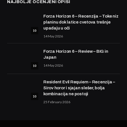
NAJBOLJE OCENJENI OPISI
Forza Horizon 6 – Recenzija – Toke niz
planinu dok latice cvetova trešnje
upadaju u oči
10
14 May 2026
Forza Horizon 6 – Review – BIG in
Japan
14 May 2026
10
Resident Evil Requiem – Recenzija –
Sirov horor i sjajan slešer, bolja
kombinacija ne postoji
10
25 February 2026