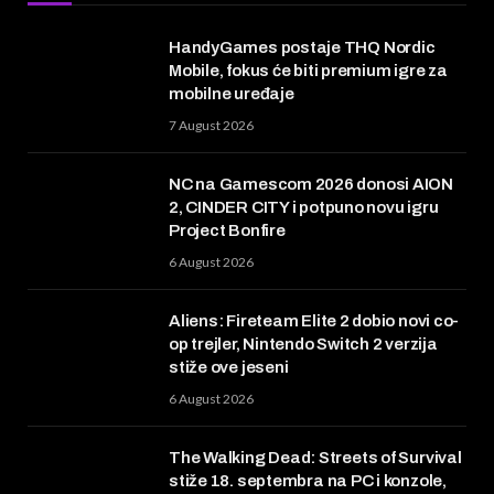
HandyGames postaje THQ Nordic
Mobile, fokus će biti premium igre za
mobilne uređaje
7 August 2026
NC na Gamescom 2026 donosi AION
2, CINDER CITY i potpuno novu igru
Project Bonfire
6 August 2026
Aliens: Fireteam Elite 2 dobio novi co-
op trejler, Nintendo Switch 2 verzija
stiže ove jeseni
6 August 2026
The Walking Dead: Streets of Survival
stiže 18. septembra na PC i konzole,