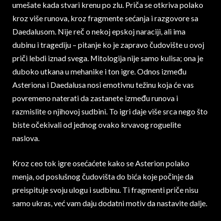
umešate kada stvari krenu po zlu. Priča se otkriva polako
kroz više runova, kroz fragmente sećanja i razgovore sa
Daedalusom. Nije reč o nekoj epskoj naraciji, ali ima
dubinu i tragediju – pitanje ko je zapravo čudovište u ovoj
priči lebdi iznad svega. Mitologija nije samo kulisa; ona je
duboko utkana u mehanike i ton igre. Odnos između
Asteriona i Daedalusa nosi emotivnu težinu koja će vas
povremeno naterati da zastanete između runova i
razmislite o njihovoj sudbini. To igri daje više srca nego što
biste očekivali od jednog ovako krvavog roguelite
naslova.
Kroz ceo tok igre osećaćete kako se Asterion polako
menja, od poslušnog čudovišta do bića koje počinje da
preispituje svoju ulogu i sudbinu. Ti fragmenti priče nisu
samo ukras, već vam daju dodatni motiv da nastavite dalje.