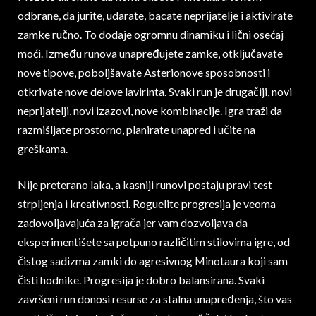
odbrane, da jurite, udarate, bacate neprijatelje i aktivirate
zamke ručno. To dodaje ogromnu dinamiku i lični osećaj
moći. Između runova unapređujete zamke, otključavate
nove tipove, poboljšavate Asterionove sposobnosti i
otkrivate nove delove lavirinta. Svaki run je drugačiji, novi
neprijatelji, novi izazovi, nove kombinacije. Igra traži da
razmišljate prostorno, planirate unapred i učite na
greškama.
Nije preterano laka, a kasniji runovi postaju pravi test
strpljenja i kreativnosti. Roguelite progresija je veoma
zadovoljavajuća za igrača jer vam dozvoljava da
eksperimentišete sa potpuno različitim stilovima igre, od
čistog sadizma zamki do agresivnog Minotaura koji sam
čisti hodnike. Progresija je dobro balansirana. Svaki
završeni run donosi resurse za stalna unapređenja, što vas