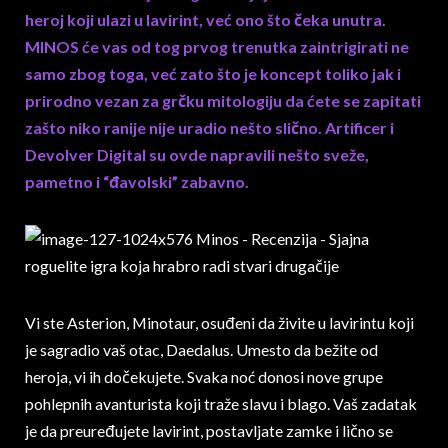
heroj koji ulazi u lavirint, već ono što čeka unutra.
MINOS će vas od tog prvog trenutka zaintrigirati ne
samo zbog toga, već zato što je koncept toliko jak i
prirodno vezan za grčku mitologiju da ćete se zapitati
zašto niko ranije nije uradio nešto slično. Artificer i
Devolver Digital su ovde napravili nešto sveže,
pametno i “đavolski” zabavno.
Vi ste Asterion, Minotaur, osuđeni da živite u lavirintu koji
je sagradio vaš otac, Daedalus. Umesto da bežite od
heroja, vi ih dočekujete. Svaka noć donosi nove grupe
pohlepnih avanturista koji traže slavu i blago. Vaš zadatak
je da preuređujete lavirint, postavljate zamke i lično se