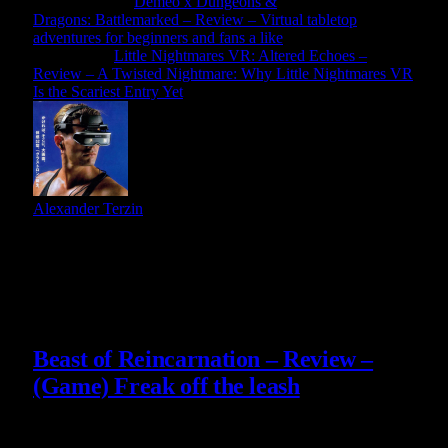
Previous Article
Demeo x Dungeons &
Dragons: Battlemarked – Review – Virtual tabletop
adventures for beginners and fans a like
Next Article
Little Nightmares VR: Altered Echoes –
Review – A Twisted Nightmare: Why Little Nightmares VR
Is the Scariest Entry Yet
Alexander Terzin
Slični
članci
9
Beast of Reincarnation – Review –
(Game) Freak off the leash
4 August 2026