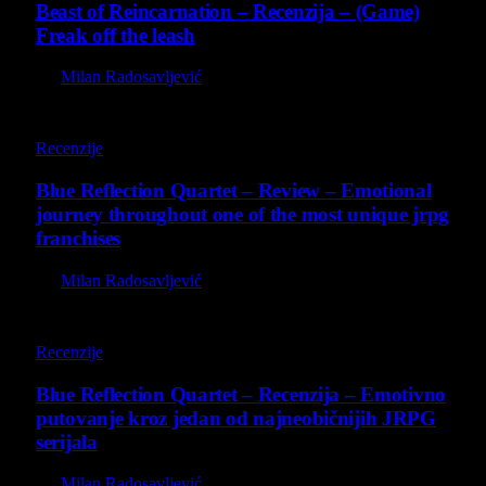
Beast of Reincarnation – Recenzija – (Game)
Freak off the leash
By
Milan Radosavljević
8.8
Recenzije
Blue Reflection Quartet – Review – Emotional
journey throughout one of the most unique jrpg
franchises
By
Milan Radosavljević
8.8
Recenzije
Blue Reflection Quartet – Recenzija – Emotivno
putovanje kroz jedan od najneobičnijih JRPG
serijala
By
Milan Radosavljević