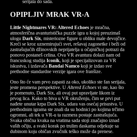
OPIPLJIV MRAK VR-A
Little Nightmares VR: Altered Echoes
je mračna,
atmosferična avanturistička puzzle igra u kojoj preuzimaš
ulogu
Dark Six
, misteriozne figure u obliku male devojčice.
Kreći se kroz uznemirujući svet, rešavaj zagonetke i beži od
zastrašujućih džinovskih neprijatelja u očajničkoj potrazi da
ponovo postaneš celina. Ova VR avantura dolazi nam od
francuskog studija
Iconik
, koji je specijalizovan za VR
iskustva, i izdavača
Bandai Namco
koji je izdao sve
prethodne standardne verzije igara ove franšize.
Ono što će vam prvo zapasti za oko, ukoliko ste fan serijala,
jeste promena perspektive. U
Altered Echoes
vi ste, kao što
je pomenuto, Dark Six, ali ovaj put upravljate likom iz
prvog lica. Kako to biva u VR okruženju, čim se prvi put
nađete unutar krpa Dark Six, udara vas osećaj prisustva. U
prethodnim igrama ste znali da su hodnici po kojima trčimo
ogromni, ali tek u VR-u ta razmera postaje zastrašujuća.
Svaka obična kvaka na vratima sada stoji značajno iznad
vaših očiju, a svaki korak po trulim daskama odjekuje sa
dubinom koju običan zvučnik teško može da prenese.