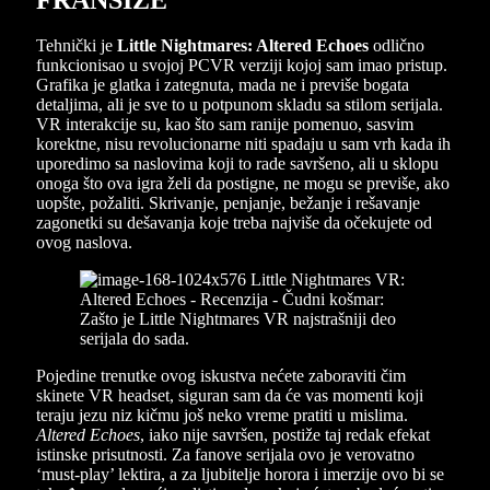
Tehnički je
Little Nightmares: Altered Echoes
odlično
funkcionisao u svojoj PCVR verziji kojoj sam imao pristup.
Grafika je glatka i zategnuta, mada ne i previše bogata
detaljima, ali je sve to u potpunom skladu sa stilom serijala.
VR interakcije su, kao što sam ranije pomenuo, sasvim
korektne, nisu revolucionarne niti spadaju u sam vrh kada ih
uporedimo sa naslovima koji to rade savršeno, ali u sklopu
onoga što ova igra želi da postigne, ne mogu se previše, ako
uopšte, požaliti. Skrivanje, penjanje, bežanje i rešavanje
zagonetki su dešavanja koje treba najviše da očekujete od
ovog naslova.
Pojedine trenutke ovog iskustva nećete zaboraviti čim
skinete VR headset, siguran sam da će vas momenti koji
teraju jezu niz kičmu još neko vreme pratiti u mislima.
Altered Echoes
, iako nije savršen, postiže taj redak efekat
istinske prisutnosti. Za fanove serijala ovo je verovatno
‘must-play’ lektira, a za ljubitelje horora i imerzije ovo bi se