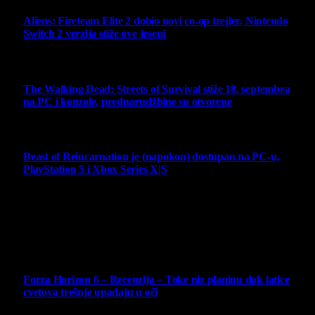
Aliens: Fireteam Elite 2 dobio novi co-op trejler, Nintendo
Switch 2 verzija stiže ove jeseni
6 August 2026
The Walking Dead: Streets of Survival stiže 18. septembra
na PC i konzole, prednarudžbine su otvorene
4 August 2026
Beast of Reincarnation je (napokon) dostupan na PC-u,
PlayStation 5 i Xbox Series X|S
4 August 2026
Najbolje ocenjeni opisi
10
Forza Horizon 6 – Recenzija – Toke niz planinu dok latice
cvetova trešnje upadaju u oči