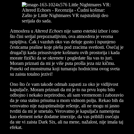
Atmosfera u
Altered Echoes
nije samo estetski izbor i ono
što čini serijal prepoznatljivim, ova atmosfera je veoma
opipljiva. Čak i vazduh oko vas deluje gusto i ispunjeno
česticama prašine koje plešu pod zracima svetlosti. Osećaj je
drugačiji kada prisustvujete košmaru ovih prostorija i kada
morate fizički da se okrenete i pogledate šta vas to juri.
Moram priznati da mi je više puta prošla jeza niz kičmu.
Poneki od monstruma koji tumaraju hodnicima ovog sveta
su zaista totalno jezivi!
Ono što će vam takođe odmah zapasti za oko je vidljivost
kapuljače. Moram priznati da mi je to na prvu loptu bilo
odbojno i nekako neprirodno, ali sam vremenom i zaboravio
da je ona stalno prisutna u mom vidnom polju. Rekao bih da
verovatno nije najoptimalnije rešenje, ali ne mogu ni jasno
tvrditi da mi je smetalo. Verovatno je kapuljača namenjena
kao element neke dodatne imerzije, da vas približi osećaju
da ste vi zaista Dark Six, ali na mene, nažalost, nije imala taj
efekat.