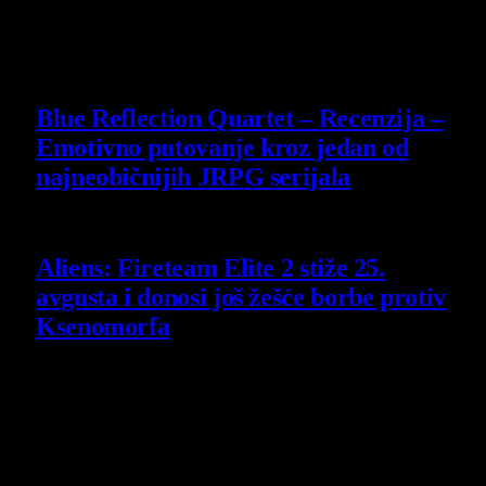
29 July 2026
8.8
Blue Reflection Quartet – Recenzija –
Emotivno putovanje kroz jedan od
najneobičnijih JRPG serijala
29 July 2026
Aliens: Fireteam Elite 2 stiže 25.
avgusta i donosi još žešće borbe protiv
Ksenomorfa
23 July 2026
Poslednje vesti