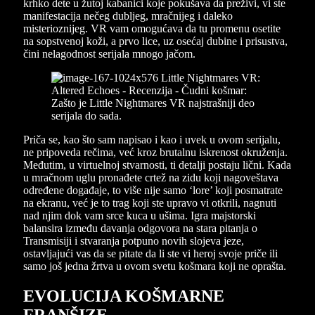
krhko dete u žutoj kabanici koje pokušava da preživi, vi ste
manifestacija nečeg dubljeg, mračnijeg i daleko
misterioznijeg. VR vam omogućava da tu promenu osetite
na sopstvenoj koži, a prvo lice, uz osećaj dubine i prisustva,
čini nelagodnost serijala mnogo jačom.
Priča se, kao što sam napisao i kao i uvek u ovom serijalu,
ne pripoveda rečima, već kroz brutalnu iskrenost okruženja.
Međutim, u virtuelnoj stvarnosti, ti detalji postaju lični. Kada
u mračnom uglu pronađete crtež na zidu koji nagoveštava
određene događaje, to više nije samo ‘lore’ koji posmatrate
na ekranu, već je to trag koji ste upravo vi otkrili, nagnuti
nad njim dok vam srce kuca u ušima. Igra majstorski
balansira između davanja odgovora na stara pitanja o
Transmisiji i stvaranja potpuno novih slojeva jeze,
ostavljajući vas da se pitate da li ste vi heroj svoje priče ili
samo još jedna žrtva u ovom svetu košmara koji ne oprašta.
EVOLUCIJA KOŠMARNE
FRANŠIZE