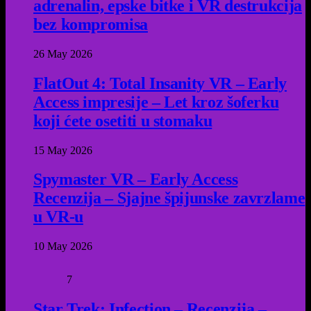
adrenalin, epske bitke i VR destrukcija
bez kompromisa
26 May 2026
FlatOut 4: Total Insanity VR – Early
Access impresije – Let kroz šoferku
koji ćete osetiti u stomaku
15 May 2026
Spymaster VR – Early Access
Recenzija – Sjajne špijunske zavrzlame
u VR-u
10 May 2026
7
Star Trek: Infection – Recenzija –