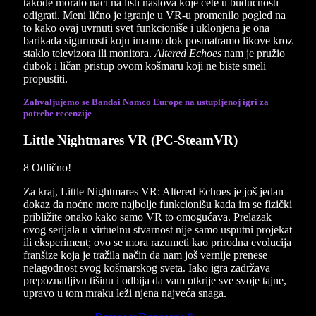
takođe moralo naći na listi naslova koje ćete u budućnosti
odigrati. Meni lično je igranje u VR-u promenilo pogled na
to kako ovaj uvrnuti svet funkcioniše i uklonjena je ona
barikada sigurnosti koju imamo dok posmatramo likove kroz
staklo televizora ili monitora.
Altered Echoes
nam je pružio
dubok i ličan pristup ovom košmaru koji ne biste smeli
propustiti.
Zahvaljujemo se Bandai Namco Europe na ustupljenoj igri za
potrebe recenzije
Little Nightmares VR (PC-SteamVR)
8
Odlično!
Za kraj, Little Nightmares VR: Altered Echoes je još jedan
dokaz da noćne more najbolje funkcionišu kada im se fizički
približite onako kako samo VR to omogućava. Prelazak
ovog serijala u virtuelnu stvarnost nije samo usputni projekat
ili eksperiment; ovo se mora razumeti kao prirodna evolucija
franšize koja je tražila način da nam još vernije prenese
nelagodnost svog košmarskog sveta. Iako igra zadržava
prepoznatljivu tišinu i odbija da vam otkrije sve svoje tajne,
upravo u tom mraku leži njena najveća snaga.