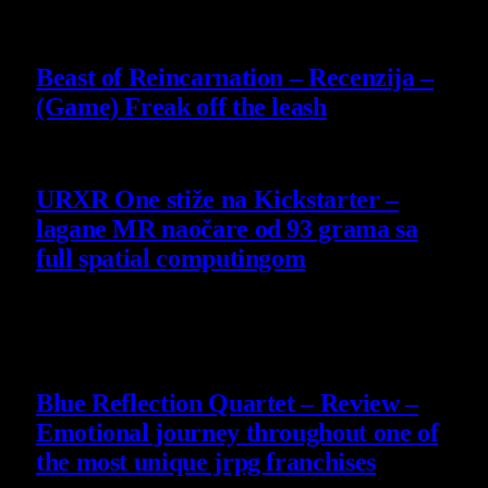
9
Beast of Reincarnation – Recenzija –
(Game) Freak off the leash
4 August 2026
URXR One stiže na Kickstarter –
lagane MR naočare od 93 grama sa
full spatial computingom
30 July 2026
8.8
Blue Reflection Quartet – Review –
Emotional journey throughout one of
the most unique jrpg franchises