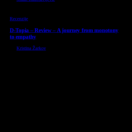
8.5
Recenzije
D-Topia – Review – A journey from monotony
to empathy
By
Kristina Žarkov
O nama
Projekat Virtualni Kutak teži ka tome da približi gejming što
široj publici, sa idejom da edukuje sve posetioce, o igrama,
kroz njih i sa njima na razne i kreativne načine.
Virtualni Kutak brend, logo, domen i sajt su privatnog
vlasništva.
Sav sadržaj na sajtu je u vlasništvu Virtualni Kutak portala.
Svako neovlašćeno korišćenje sadržaja kažnjivo je
zakonom.
Ne propustite