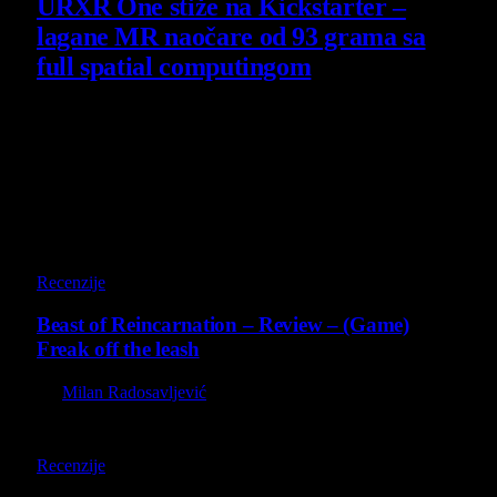
URXR One stiže na Kickstarter –
lagane MR naočare od 93 grama sa
full spatial computingom
30 July 2026
Poslednji opisi
9
Recenzije
Beast of Reincarnation – Review – (Game)
Freak off the leash
By
Milan Radosavljević
9
Recenzije