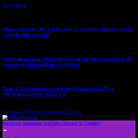
Close Menu
What's Hot
Aliens: Fireteam Elite 2 dobio novi co-op trejler, Nintendo Switch
2 verzija stiže ove jeseni
6 August 2026
The Walking Dead: Streets of Survival stiže 18. septembra na PC
i konzole, prednarudžbine su otvorene
4 August 2026
Beast of Reincarnation je (napokon) dostupan na PC-u,
PlayStation 5 i Xbox Series X|S
4 August 2026
Facebook
X (Twitter)
Instagram
Discord
Facebook
Instagram
YouTube
Discord
X (Twitter)