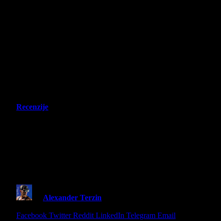
Recenzije
Little Nightmares VR: Altered
Echoes – Recenzija – Čudni košmar:
Zašto je Little Nightmares VR
najstrašniji deo serijala do sada.
By
Alexander Terzin
23 April 2026
7 Mins Read
Share
Facebook
Twitter
Reddit
LinkedIn
Telegram
Email