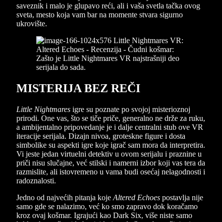
saveznik i malo je glupavo reći, ali i vaša svetla tačka ovog
sveta, mesto koja vam bar na momente stvara sigurno
ukrovište.
MISTERIJA BEZ REČI
Little Nightmares
igre su poznate po svojoj misterioznoj
prirodi. One vas, što se tiče priče, generalno ne drže za ruku,
a ambijentalno pripovedanje je i dalje centralni stub ove VR
iteracije serijala. Dizajn nivoa, groteskne figure i dosta
simbolike su aspekti igre koje igrač sam mora da interpretira.
Vi jeste jedan virtuelni detektiv u ovom serijalu i praznine u
priči nisu slučajne, već stilski i namerni izbor koji vas tera da
razmislite, ali istovremeno u vama budi osećaj nelagodnosti i
radoznalosti.
Jedno od najvećih pitanja koje
Altered Echoes
postavlja nije
samo gde se nalazimo, već ko smo zapravo dok koračamo
kroz ovaj košmar. Igrajući kao Dark Six, više niste samo