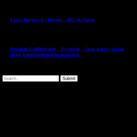
14 May 2026
10
Forza Horizon 6 – Review – BIG in Japan
14 May 2026
10
Resident Evil Requiem – Recenzija – Sirov horor i sjajan
slešer, bolja kombinacija ne postoji
25 February 2026
Copyright © - 2026 Virtualni Kutak - All Rights Reserved.
Submit
Type above and press
Enter
to search. Press
Esc
to cancel.