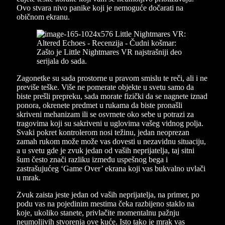
Ovo stvara nivo panike koji je nemoguće dočarati na
običnom ekranu.
Zagonetke su sada prostorne u pravom smislu te reči, ali i ne
previše teške. Više ne pomerate objekte u svetu samo da
biste prešli prepreku, sada morate fizički da se nagnete iznad
ponora, okrenete predmet u rukama da biste pronašli
skriveni mehanizam ili se osvrnete oko sebe u potrazi za
tragovima koji su sakriveni u uglovima vašeg vidnog polja.
Svaki pokret kontrolerom nosi težinu, jedan neoprezan
zamah rukom može može vas dovesti u nezavidnu situaciju,
a u svetu gde je zvuk jedan od vaših neprijatelja, taj sitni
šum često znači razliku između uspešnog bega i
zastrašujućeg ‘Game Over’ ekrana koji vas bukvalno uvlači
u mrak.
Zvuk zaista jeste jedan od vaših neprijatelja, na primer, po
podu vas na pojedinim mestima čeka razbijeno staklo na
koje, ukoliko stanete, privlačite momentalnu pažnju
neumoljivih stvorenja ove kuće. Isto tako je mrak vas