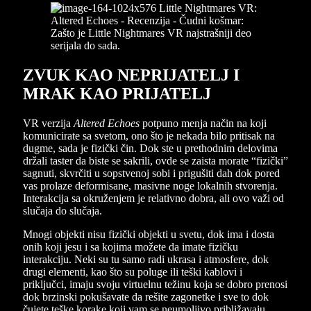
ZVUK KAO NEPRIJATELJ I
MRAK KAO PRIJATELJ
VR verzija
Altered Echoes
potpuno menja način na koji
komunicirate sa svetom, ono što je nekada bilo pritisak na
dugme, sada je fizički čin. Dok ste u prethodnim delovima
držali taster da biste se sakrili, ovde se zaista morate “fizički”
sagnuti, skvrčiti u sopstvenoj sobi i prigušiti dah dok pored
vas prolaze deformisane, masivne noge lokalnih stvorenja.
Interakcija sa okruženjem je relativno dobra, ali ovo važi od
slučaja do slučaja.
Mnogi objekti nisu fizički objekti u svetu, dok ima i dosta
onih koji jesu i sa kojima možete da imate fizičku
interakciju. Neki su tu samo radi ukrasa i atmosfere, dok
drugi elementi, kao što su poluge ili teški kablovi i
priključci, imaju svoju virtuelnu težinu koja se dobro prenosi
dok brzinski pokušavate da rešite zagonetke i sve to dok
čujete teške korake koji vam se neumoljivo približavaju.