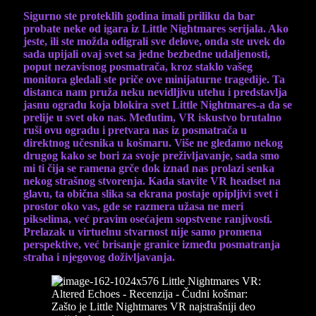
Sigurno ste proteklih godina imali priliku da bar
probate neke od igara iz Little Nightmares serijala. Ako
jeste, ili ste možda odigrali sve delove, onda ste uvek do
sada upijali ovaj svet sa jedne bezbedne udaljenosti,
poput nezavisnog posmatrača, kroz staklo vašeg
monitora gledali ste priče ove minijaturne tragedije. Ta
distanca nam pruža neku nevidljivu utehu i predstavlja
jasnu ogradu koja blokira svet Little Nightmares-a da se
prelije u svet oko nas. Međutim, VR iskustvo brutalno
ruši ovu ogradu i pretvara nas iz posmatrača u
direktnog učesnika u košmaru. Više ne gledamo nekog
drugog kako se bori za svoje preživljavanje, sada smo
mi ti čija se ramena grče dok iznad nas prolazi senka
nekog strašnog stvorenja. Kada stavite VR headset na
glavu, ta obična slika sa ekrana postaje opipljivi svet i
prostor oko vas, gde se razmera užasa ne meri
pikselima, već pravim osećajem sopstvene ranjivosti.
Prelazak u virtuelnu stvarnost nije samo promena
perspektive, već brisanje granice između posmatranja
straha i njegovog doživljavanja.