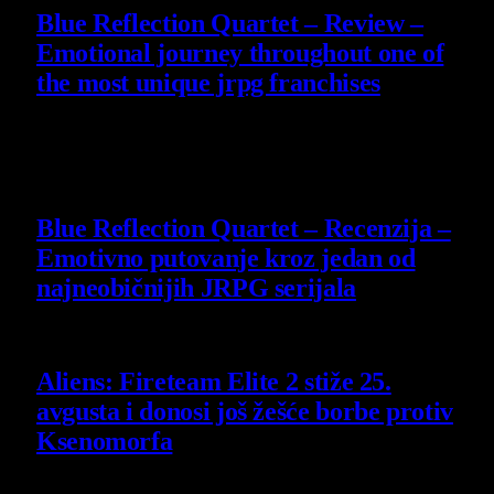
Blue Reflection Quartet – Review –
Emotional journey throughout one of
the most unique jrpg franchises
29 July 2026
8.8
Blue Reflection Quartet – Recenzija –
Emotivno putovanje kroz jedan od
najneobičnijih JRPG serijala
29 July 2026
Aliens: Fireteam Elite 2 stiže 25.
avgusta i donosi još žešće borbe protiv
Ksenomorfa
23 July 2026