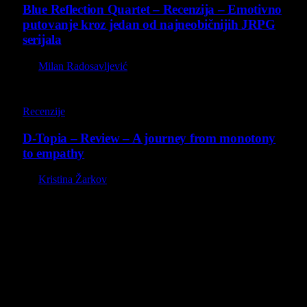
Blue Reflection Quartet – Recenzija – Emotivno
putovanje kroz jedan od najneobičnijih JRPG
serijala
By
Milan Radosavljević
8.5
Recenzije
D-Topia – Review – A journey from monotony
to empathy
By
Kristina Žarkov
O nama
Projekat Virtualni Kutak teži ka tome da približi gejming što
široj publici, sa idejom da edukuje sve posetioce, o igrama,
kroz njih i sa njima na razne i kreativne načine.
Virtualni Kutak brend, logo, domen i sajt su privatnog
vlasništva.