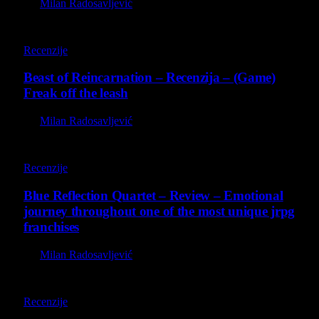
By
Milan Radosavljević
9
Recenzije
Beast of Reincarnation – Recenzija – (Game)
Freak off the leash
By
Milan Radosavljević
8.8
Recenzije
Blue Reflection Quartet – Review – Emotional
journey throughout one of the most unique jrpg
franchises
By
Milan Radosavljević
8.8
Recenzije