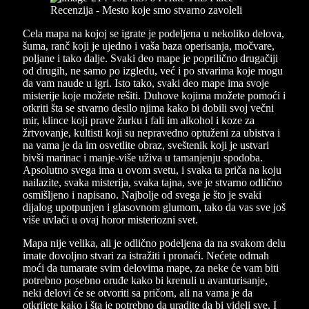
Cela mapa na kojoj se igrate je podeljena u nekoliko delova,
šuma, ranč koji je ujedno i vaša baza operisanja, močvare,
poljane i tako dalje. Svaki deo mape je poprilično drugačiji
od drugih, ne samo po izgledu, već i po stvarima koje mogu
da vam naude u igri. Isto tako, svaki deo mape ima svoje
misterije koje možete rešiti. Duhove kojima možete pomoći i
otkriti šta se stvarno desilo njima kako bi dobili svoj večni
mir, klince koji prave žurku i fali im alkohol i koze za
žrtvovanje, kultisti koji su nepravedno optuženi za ubistva i
na vama je da im osvetlite obraz, sveštenik koji je ustvari
bivši marinac i manje-više uživa u tamanjenju spodoba.
Apsolutno svega ima u ovom svetu, i svaka ta priča na koju
nailazite, svaka misterija, svaka tajna, sve je stvarno odlično
osmišljeno i napisano. Najbolje od svega je što je svaki
dijalog upotpunjen i glasovnom glumom, tako da vas sve još
više uvlači u ovaj horor misteriozni svet.
Mapa nije velika, ali je odlično podeljena da na svakom delu
imate dovoljno stvari za istražiti i pronaći. Nećete odmah
moći da tumarate svim delovima mape, za neke će vam biti
potrebno posebno oruđe kako bi krenuli u avanturisanje,
neki delovi će se otvoriti sa pričom, ali na vama je da
otkrijete kako i šta je potrebno da uradite da bi videli sve. I