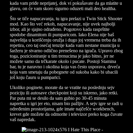
kada vam priđe neprijatej, dok vi pokušavate da ga mlatite u
glavu, on će vam skoro sigurno oduzeti mali deo healtha.
Što se tiče napucavanja, tu igra prelazi u Twin Stick Shooter
mod. Kao što već rekoh, napucavanje, nije uvek najbolji
izbor, ali je sjajno odrađeno. Pogotovo kada rasprštite
spodobe dinamitom ili pumparicom. Iako Elena nije baš
najveštija u korišćenju oružja i dugo joj vremena treba da ih
repetira, ceo taj osećaj tenzije kada vam nestane municija u
šaržeru je stvarno odlično prenešeno na igrača. Upravo zbog
toga, pozicioniranje u tim trenucima je jako bitno, jer ne
možete samo da trčkarate okolo i pucate. Postoji Stamina
bar, tu je naravno i okolina koja vas često usporava, drveća
koja vam smetaju da pobegnete od sukoba kako bi ubacili
još koju čauru u pumparici.
Ukoliko poginete, morate da se vratite na poslednju sejv
poziciju ili autosave checkpoint koji su iskreno, jako retki.
Par puta mi se desilo da sam gubio po 30-45 minuta
napretka u igri jer eto, nisam bio pažljiv. A sejv igre se radi u
određenim prostorijama, gde imate najčešće workbench,
krevet gde možete da odmorite i televizor preko koga čuvate
vaš napredak.