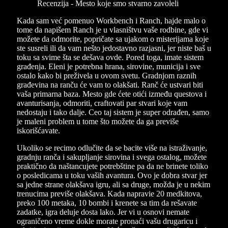
Kada sam već pomenuo Workbench i Ranch, hajde malo o
tome da napišem Ranch je u vlasništvu vaše rodbine, gde vi
možete da odmorite, popričate sa ujakom o misterijama koje
ste susreli ili da vam nešto jedostavno razjasni, jer niste baš u
toku sa svime šta se dešava ovde. Pored toga, imate sistem
građenja. Eleni je potrebna hrana, sirovine, municija i sve
ostalo kako bi preživela u ovom svetu. Gradnjom raznih
građevina na ranču će vam to olakšati. Ranč će ustvari biti
vaša primarna baza. Mesto gde ćete otići između questova i
avanturisanja, odmoriti, craftovati par stvari koje vam
nedostaju i tako dalje. Ceo taj sistem je super odrađen, samo
je maleni problem u tome što možete da ga previše
iskorišćavate.
Ukoliko se recimo odlučite da se bacite više na istraživanje,
gradnju ranča i sakupljanje sirovina i svega ostalog, možete
praktično da naštancujete potrebštine pa da ne brinete toliko
o posledicama u toku vaših avantura. Ovo je dobra stvar jer
sa jedne strane olakšava igru, ali sa druge, možda je u nekim
trenucima previše olakšava. Kada napravie 20 medkitova,
preko 100 metaka, 10 bombi i krenete sa tim da rešavate
zadatke, igra deluje dosta lako. Jer vi u osnovi nemate
ograničeno vreme dokle morate pronaći vašu drugaricu i