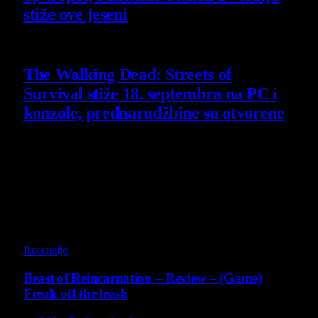
stiže ove jeseni
6 August 2026
The Walking Dead: Streets of
Survival stiže 18. septembra na PC i
konzole, prednarudžbine su otvorene
4 August 2026
Poslednji opisi
9
Recenzije
Beast of Reincarnation – Review – (Game)
Freak off the leash