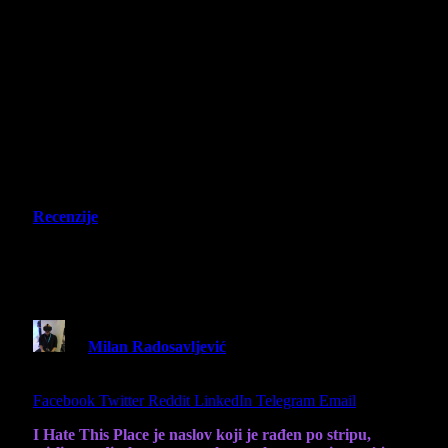
Recenzije
I Hate This Place – Recenzija – Mesto
koje smo stvarno zavoleli
By
Milan Radosavljević
28 January 2026
9 Mins
Read
Share
Facebook
Twitter
Reddit
LinkedIn
Telegram
Email
I Hate This Place je naslov koji je rađen po stripu,