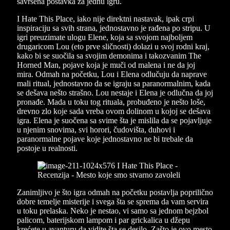
savršena postavka za jednu igru.
I Hate This Place, iako nije direktni nastavak, ipak crpi
inspiraciju sa svih strana, jednostavno je rađena po stripu. U
igri preuzimate ulogu Elene, koja sa svojom najboljem
drugaricom Lou (eto prve sličnosti) dolazi u svoj rodni kraj,
kako bi se suočila sa svojim demonima i takozvanim The
Horned Man, pojave koja je muči od malena i ne da joj
mira. Odmah na početku, Lou i Elena odlučuju da naprave
mali ritual, jednostavno da se igraju sa paranormalnim, kada
se dešava nešto strašno. Lou nestaje i Elena je odlučna da joj
pronađe. Mada u toku tog rituala, probuđeno je nešto loše,
drevno zlo koje sada vreba ovom dolinom u kojoj se dešava
igra. Elena je suočena sa svime šta je mislila da se pojavljuje
u njenim snovima, svi horori, čudovišta, duhovi i
paranormalne pojave koje jednostavno ne bi trebale da
postoje u realnosti.
Zanimljivo je što igra odmah na početku postavlja poprilično
dobre temelje misterije i svega šta se sprema da vam servira
u toku prelaska. Neko je nestao, vi samo sa jednom bejzbol
palicom, baterijskom lampom i par grickalica u džepu
krećete u avanturu da vidite šta se desilo. Zašto je ovo mesto