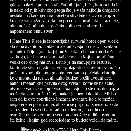
gde se nalazite puno takvih čudnih ljudi, bića, horora i da li
je neko od njih kriv zbog toga što je vaša najbolja drugarica
nestala. Trčkaranjem na početku shvatate da ovo nije igra
koja će vas držati za ruku, nego će vas pustiti da istražujete,
okej ne baš odmah na početku, ali veoma ubrzo. I da
napomenem bitnu stvar.
I Hate This Place je izometrijska survival horor open-world
akciona avantura. Dakle imate od svega po malo u svakom
trenutku. Nije igra u kojoj možete da trčite naokolo i rešetate
svakoga, jer imate taj survival elemenat koji je poprilično
veliki deo ovog naslova. Bitno je da sakupljate resurse,
kraftujete stvari i jednostavno prilagodite se ovom svetu. Na
početku vam nije mnogo dato, već samo početak misterije
koje morate da rešite, ali kako budete prešli uvodni deo,
naučili mehanike i pravila ovog sveta u kome se nalazite,
otvoriće vam se mnogo više toga nego što ste mislili da igra
može da vam pruži. Okej, makar je meni tako bilo. Mislio
sam da je ovo poprilično linearna avantura koja je možda
raspoređena po nivoima, ali sam se prijatno iznenadio kada
sam video da se ustvari radi o malenom, ali odlično
osmišljenom otvorenom svetu gde možete raditi apsolutno
šta želite i kojim god redosledom to budete voleli da radite.