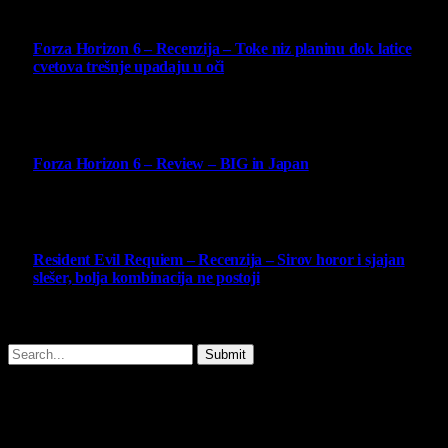
10
Forza Horizon 6 – Recenzija – Toke niz planinu dok latice
cvetova trešnje upadaju u oči
14 May 2026
10
Forza Horizon 6 – Review – BIG in Japan
14 May 2026
10
Resident Evil Requiem – Recenzija – Sirov horor i sjajan
slešer, bolja kombinacija ne postoji
25 February 2026
Copyright © - 2026 Virtualni Kutak - All Rights Reserved.
Submit
Type above and press
Enter
to search. Press
Esc
to cancel.