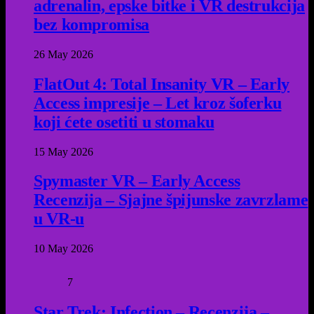
adrenalin, epske bitke i VR destrukcija
bez kompromisa
26 May 2026
FlatOut 4: Total Insanity VR – Early
Access impresije – Let kroz šoferku
koji ćete osetiti u stomaku
15 May 2026
Spymaster VR – Early Access
Recenzija – Sjajne špijunske zavrzlame
u VR-u
10 May 2026
7
Star Trek: Infection – Recenzija –