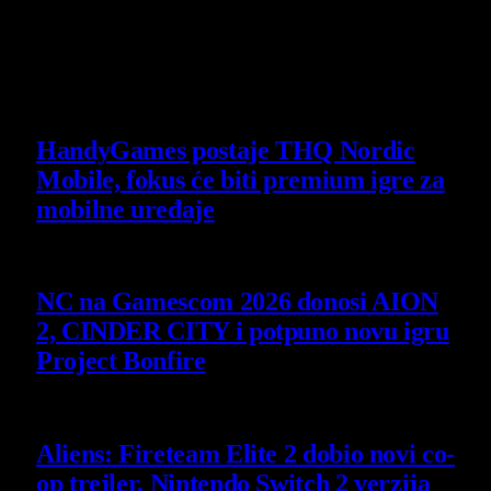
Poslednje vesti
HandyGames postaje THQ Nordic
Mobile, fokus će biti premium igre za
mobilne uređaje
7 August 2026
NC na Gamescom 2026 donosi AION
2, CINDER CITY i potpuno novu igru
Project Bonfire
6 August 2026
Aliens: Fireteam Elite 2 dobio novi co-
op trejler, Nintendo Switch 2 verzija