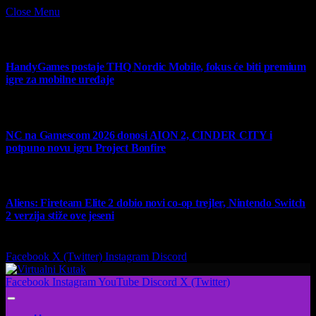
Close Menu
What's Hot
HandyGames postaje THQ Nordic Mobile, fokus će biti premium
igre za mobilne uređaje
7 August 2026
NC na Gamescom 2026 donosi AION 2, CINDER CITY i
potpuno novu igru Project Bonfire
6 August 2026
Aliens: Fireteam Elite 2 dobio novi co-op trejler, Nintendo Switch
2 verzija stiže ove jeseni
6 August 2026
Facebook
X (Twitter)
Instagram
Discord
Facebook
Instagram
YouTube
Discord
X (Twitter)