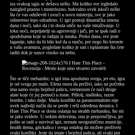
iza svakog ugla se dešava nešto. Ma koliko sve izgledalo
naizgled prazno i misteriozno, bukvalno uvek iskoči nešto
šta će vas oduševiti i uvući u novu misteriju, sve je jako
odmereno lepo odrađeno. U igri postoji dinamička smena
dana i noći, tako da i to dosta utiče na vaše istraživanje. U
toku noći, neprijatelji su agresivniji i jači, jer se ipak radi o
spodobama koje se rađaju iz mraka. Preko dana, sve jeste
laganije, tako da bi bilo kul da u ranču, pre nego što krenete
u vašu avanturu, pogledate koliko je sati i isplanirate šta ćete
raditi dok je sunce visoko na nebu.
Što se tiče mehanike, u igri ima apsolutno svega, jer eto, igra
je od svega po malo. Elena mora da preživi, iako na početku
ima samo svoju bejzbol palicu, vremenom će naći druge
alate koje će joj pomoći u tome. Pištolj, mašinku, razne
bombe, i tako dalje. Mada konflikt sa paranormalnim nije
uvek najbolji način da se pređe i reši određena deonica. I
Hate This Place se dosta oslanja na stealth mehaniku, što mi
se jako svidelo. U nekim delovima, ona je preporučljiva, jer
pošto se radi o survival igri, nemate neograničeno municije,
health itema, grickalica i svega ostalog da možete preživeti
svaki konflikt. Jeste da imate i bejzbol palicu, ali svaki put