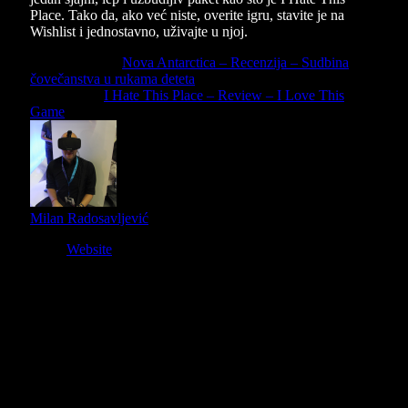
Place. Tako da, ako već niste, overite igru, stavite je na
Wishlist i jednostavno, uživajte u njoj.
Previous Article
Nova Antarctica – Recenzija – Sudbina
čovečanstva u rukama deteta
Next Article
I Hate This Place – Review – I Love This
Game
Milan Radosavljević
Website
Owner and Editor in Chief
Slični
članci
9