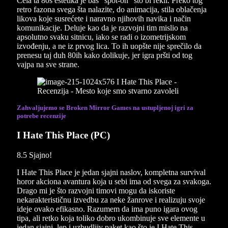
Cela ta 80s estetika je baš “spot-on” što bi rekli. Preko tog
retro fazona svega šta nalazite, do animacija, stila oblačenja
likova koje susrećete i naravno njihovih navika i način
komunikacije. Deluje kao da je razvojni tim mislio na
apsolutno svaku sitnicu, iako se radi o izometrijskom
izvođenju, a ne iz prvog lica. To ih uopšte nije sprečilo da
prenesu taj duh 80ih kako dolikuje, jer igra pršti od tog
vajpa na sve strane.
Zahvaljujemo se Broken Mirror Games na ustupljenoj igri za
potrebe recenzije
I Hate This Place (PC)
8.5
Sjajno!
I Hate This Place je jedan sjajni naslov, kompletna survival
horor akciona avantura koja u sebi ima od svega za svakoga.
Drago mi je što razvojni timovi mogu da iskoriste
nekarakterističnu izvedbu za neke žanrove i realizuju svoje
ideje ovako efikasno. Razumem da ima puno igara ovog
tipa, ali retko koja toliko dobro ukombinuje sve elemente u
jedan sjajni, lep i uzbudljiv paket kao što je I Hate This