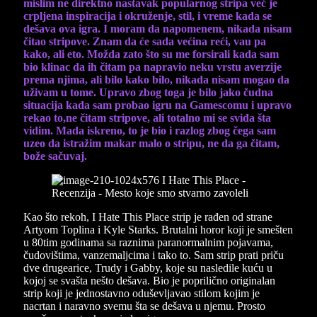
mislim ne direktno nastavak popularnog stripa već je
crpljena inspiracija i okruženje, stil, i vreme kada se
dešava ova igra. I moram da napomenem, nikada nisam
čitao stripove. Znam da će sada većina reći, vau pa
kako, ali eto. Možda zato što su me forsirali kada sam
bio klinac da ih čitam pa napravio neku vrstu averzije
prema njima, ali bilo kako bilo, nikada nisam mogao da
uživam u tome. Upravo zbog toga je bilo jako čudna
situacija kada sam probao igru na Gamescomu i upravo
rekao to,ne čitam stripove, ali totalno mi se sviđa šta
vidim. Mada iskreno, to je bio i razlog zbog čega sam
uzeo da istražim makar malo o stripu, ne da ga čitam,
bože sačuvaj.
Kao što rekoh, I Hate This Place strip je rađen od strane
Artyom Toplina i Kyle Starks. Brutalni horor koji je smešten
u 80tim godinama sa raznima paranormalnim pojavama,
čudovištima, vanzemaljcima i tako to. Sam strip prati priču
dve drugearice, Trudy i Gabby, koje su nasledile kuću u
kojoj se svašta nešto dešava. Bio je poprilično originalan
strip koji je jednostavno oduševljavao stilom kojim je
nacrtan i naravno svemu šta se dešava u njemu. Prosto