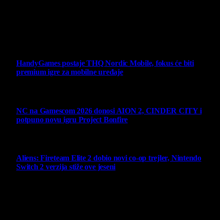
Sav sadržaj na sajtu je u vlasništvu Virtualni Kutak portala.
Svako neovlašćeno korišćenje sadržaja kažnjivo je
zakonom.
Ne propustite
HandyGames postaje THQ Nordic Mobile, fokus će biti
premium igre za mobilne uređaje
7 August 2026
NC na Gamescom 2026 donosi AION 2, CINDER CITY i
potpuno novu igru Project Bonfire
6 August 2026
Aliens: Fireteam Elite 2 dobio novi co-op trejler, Nintendo
Switch 2 verzija stiže ove jeseni
6 August 2026
Najbolje ocenjeni opisi