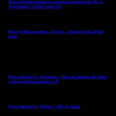
Beast of Reincarnation je (napokon) dostupan na PC-u,
PlayStation 5 i Xbox Series X|S
4 August 2026
9
Beast of Reincarnation – Review – (Game) Freak off the
leash
4 August 2026
Najbolje ocenjeni opisi
10
Forza Horizon 6 – Recenzija – Toke niz planinu dok latice
cvetova trešnje upadaju u oči
14 May 2026
10
Forza Horizon 6 – Review – BIG in Japan