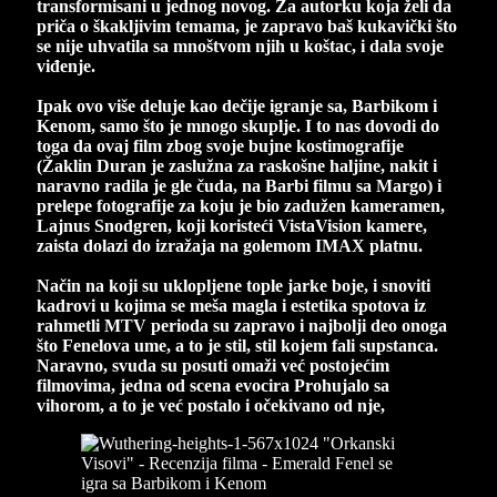
transformisani u jednog novog. Za autorku koja želi da
priča o škakljivim temama, je zapravo baš kukavički što
se nije uhvatila sa mnoštvom njih u koštac, i dala svoje
viđenje.
Ipak ovo više deluje kao dečije igranje sa, Barbikom i
Kenom, samo što je mnogo skuplje. I to nas dovodi do
toga da ovaj film zbog svoje bujne kostimografije
(Žaklin Duran je zaslužna za raskošne haljine, nakit i
naravno radila je gle čuda, na Barbi filmu sa Margo) i
prelepe fotografije za koju je bio zadužen kameramen,
Lajnus Snodgren, koji koristeći VistaVision kamere,
zaista dolazi do izražaja na golemom IMAX platnu.
Način na koji su uklopljene tople jarke boje, i snoviti
kadrovi u kojima se meša magla i estetika spotova iz
rahmetli MTV perioda su zapravo i najbolji deo onoga
što Fenelova ume, a to je stil, stil kojem fali supstanca.
Naravno, svuda su posuti omaži već postojećim
filmovima, jedna od scena evocira Prohujalo sa
vihorom, a to je već postalo i očekivano od nje,