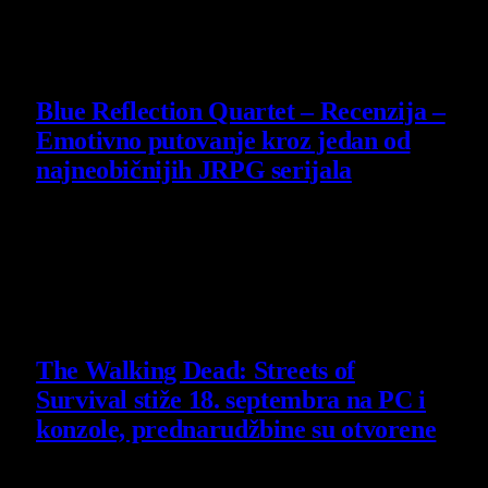
30 July 2026
8.8
Blue Reflection Quartet – Recenzija –
Emotivno putovanje kroz jedan od
najneobičnijih JRPG serijala
29 July 2026
Poslednje vesti
The Walking Dead: Streets of
Survival stiže 18. septembra na PC i
konzole, prednarudžbine su otvorene
4 August 2026