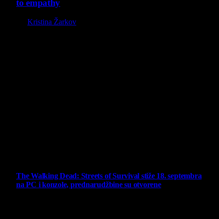
to empathy
By
Kristina Žarkov
O nama
Projekat Virtualni Kutak teži ka tome da približi gejming što
široj publici, sa idejom da edukuje sve posetioce, o igrama,
kroz njih i sa njima na razne i kreativne načine.
Virtualni Kutak brend, logo, domen i sajt su privatnog
vlasništva.
Sav sadržaj na sajtu je u vlasništvu Virtualni Kutak portala.
Svako neovlašćeno korišćenje sadržaja kažnjivo je
zakonom.
Ne propustite
The Walking Dead: Streets of Survival stiže 18. septembra
na PC i konzole, prednarudžbine su otvorene
4 August 2026