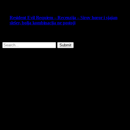
14 May 2026
10
Resident Evil Requiem – Recenzija – Sirov horor i sjajan
slešer, bolja kombinacija ne postoji
25 February 2026
Copyright © - 2026 Virtualni Kutak - All Rights Reserved.
Submit
Type above and press
Enter
to search. Press
Esc
to cancel.