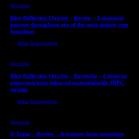
8.8
Recenzije
Blue Reflection Quartet – Review – Emotional
journey throughout one of the most unique jrpg
franchises
By
Milan Radosavljević
8.8
Recenzije
Blue Reflection Quartet – Recenzija – Emotivno
putovanje kroz jedan od najneobičnijih JRPG
serijala
By
Milan Radosavljević
8.5
Recenzije
D-Topia – Review – A journey from monotony