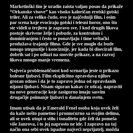
Marketinški tim je uradio zaista valjan posao da prikaže
“Orkanske visove” kao visoko kaloričan erotski gotski
triler. Ali za veliko čudo, ovo je najčedniji film, i osim
par scena koje evociraju gotski i telesni horor, ono što
ste videli u trejleru je zapravo sve. I kod drugih likova
postoje skrivene želje i pobude, za kontrolom i
dominiranjem i često se ponavljaju i time veštački
produžava trajanje filma. Gde je sve moglo da bude
mnogo utegnutije i konciznije, jer kada bi disecirali film,
dobrih sat i po odlazi na snovite prikaze, a na razvoj
likova mnogo manje vremena.
Najveća problematičnost kod scenarija jeste u prikazu
bolesne ljubavi. Film eksplicitno opravdava njihov
grozan odnos i da je to zapravo jedna od opravdanih
nijansi ljubavi. Nisam siguran kakav će uticaj, napraviti
na nove generacije koje zasigurno imaju sasvim
drugačije poimanje ljubavi u današnjem svetu.
Imam utisak da je Emerald Fenel osoba koja uvek želi
da kaže nešto pametno i promućurno sa svojim delima,
ali se uvek utopi u stilu i tonalitetu gde želi da pomeša
više žanrova, i to joj naprosto ne ide. I zapravo na taj
način ona sebi uvek ispadne najveći neprijatelj, možda