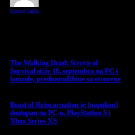
Kristian Hajder
U potrazi za kvalitetnim POP kulturnim sadržajem (stripovi,
filmovi, muzika i knjige i događaji) i uspešnim
izbegavanjem mediokritetnog sadržaja. Radim i na dva
filmska podcasta, Bukvalno i Semikast.
Slični
članci
The Walking Dead: Streets of
Survival stiže 18. septembra na PC i
konzole, prednarudžbine su otvorene
4 August 2026
Beast of Reincarnation je (napokon)
dostupan na PC-u, PlayStation 5 i
Xbox Series X|S
4 August 2026