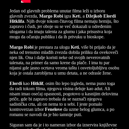
Jedan od glavnih problema unutar filma leži u izboru
glavnih zvezda,
Margo Robi
igra
Ket
i, a
Džejkob Elordi
Hitklifa
. Njih dvoje tokom čitavog filma nemaju hemiju, što
zapravo i čudi, jer oboje su se već dokazali u određenim
ulogama i da imaju talenta za glumu i jaka prisustva koja
mogu da očaraju publiku i da ih privuku u bioskope.
Margo Robi
je prestara za ulogu
Keti
, više bi prijalo da je
neka od trenutno mlađih zvezda dobila priliku da ovekoveči
njen lik. Ona i dalje koristi neke od svojih neverovatnih
talenata, na primer da samo krene da plače. I ima tu par
nijansi gde jasno ocrtava veoma taštu i osvetoljubljivu osobu
koja je ostala zarobljena u umu detata, a ne odrasle žene.
Elordi
kao
Hitklif
, osim što lepo izgleda, nema puno toga
da radi tokom filma, njegova visina deluje kao adut. Ali
nisam imao osećaj opasnosti, pogotovo u kasnijim delovima
priče, gde bi zapravo trebala da se naznači njegova
sadistička crta, ali on nema to u sebi. I jeste pomalo
kontroverzan izbor
Fenelove
da uzme belog glumca, a po
romanu se navodi da je bio tamnije puti.
Siguran sam da je i to nameran izbor da iznervira književne