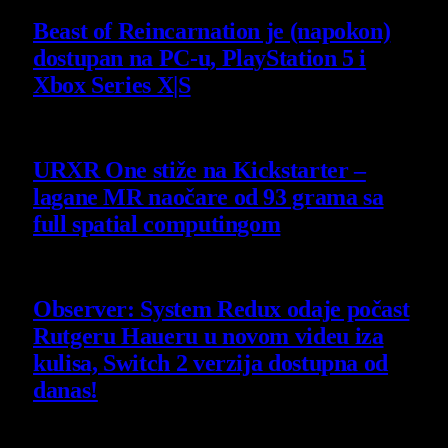
Beast of Reincarnation je (napokon)
dostupan na PC-u, PlayStation 5 i
Xbox Series X|S
4 August 2026
URXR One stiže na Kickstarter –
lagane MR naočare od 93 grama sa
full spatial computingom
30 July 2026
Observer: System Redux odaje počast
Rutgeru Haueru u novom videu iza
kulisa, Switch 2 verzija dostupna od
danas!
30 July 2026