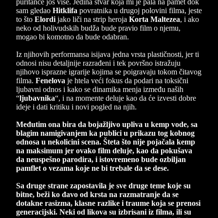
puritance još više. Jedina stvar koja mi je pala na pamet dok
sam gledao
Hitklifa
povratnika u drugoj polovini filma, jeste
to što
Elordi
jako liči na strip heroja
Korta Maltezea
, i ako
neko od holivudskih budža bude pravio film o njemu,
mogao bi komotno da bude odabran.
Iz njihovih performansa isijava jedna vrsta plastičnosti, jer ti
odnosi nisu detaljnije razrađeni i tek površno istražuju
njihovo isprazne igrarije kojima se poigravaju tokom čitavog
filma.
Fenelova
je htela veći fokus da podari na toksični
ljubavni odnos i kako se dinamika menja između naših
“
ljubavnika
“, i na momente deluje kao da će izvesti dobre
ideje i dati kritiku i novi pogled na njih.
Međutim ona bira da bojažljivo upliva u kemp vode, sa
blagim namigivanjem ka publici u prikazu tog kobnog
odnosa u nekolicini scena. Šteta što nije pojačala kemp
na maksimum jer ovako film deluje, kao da pokušava
da neuspešno parodira, i istovremeno bude ozbiljan
pamflet o vezama koje ne bi trebale da se dese.
Sa druge strane zapostavila je sve druge teme koje su
bitne, beži ko đavo od krsta na razmatranje da se
dotakne rasizma, klasne razlike i traume koja se prenosi
generacijski. Neki od likova su izbrisani iz filma, ili su