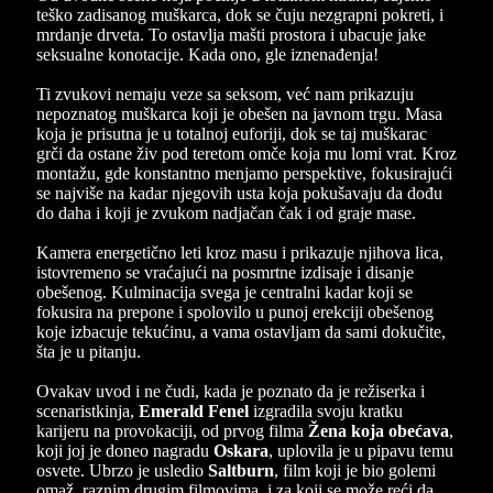
teško zadisanog muškarca, dok se čuju nezgrapni pokreti, i
mrdanje drveta. To ostavlja mašti prostora i ubacuje jake
seksualne konotacije. Kada ono, gle iznenađenja!
Ti zvukovi nemaju veze sa seksom, već nam prikazuju
nepoznatog muškarca koji je obešen na javnom trgu. Masa
koja je prisutna je u totalnoj euforiji, dok se taj muškarac
grči da ostane živ pod teretom omče koja mu lomi vrat. Kroz
montažu, gde konstantno menjamo perspektive, fokusirajući
se najviše na kadar njegovih usta koja pokušavaju da dođu
do daha i koji je zvukom nadjačan čak i od graje mase.
Kamera energetično leti kroz masu i prikazuje njihova lica,
istovremeno se vraćajući na posmrtne izdisaje i disanje
obešenog. Kulminacija svega je centralni kadar koji se
fokusira na prepone i spolovilo u punoj erekciji obešenog
koje izbacuje tekućinu, a vama ostavljam da sami dokučite,
šta je u pitanju.
Ovakav uvod i ne čudi, kada je poznato da je režiserka i
scenaristkinja,
Emerald Fenel
izgradila svoju kratku
karijeru na provokaciji, od prvog filma
Žena koja obećava
,
koji joj je doneo nagradu
Oskara
, uplovila je u pipavu temu
osvete. Ubrzo je usledio
Saltburn
, film koji je bio golemi
omaž, raznim drugim filmovima, i za koji se može reći da