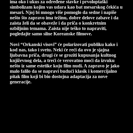
ima oko i ukus za određene stavke i prvoloptaški
simbolizam kojim vas udara kao bat mesarskog čekića u
mesari. Njoj bi mnogo više pomoglo da sedne i napiše
nešto što zapravo ima težinu, dobre delove zabave i da
zaista želi da se obaveže i da priča o konkretnim
ozbiljnim temama. Zaista nije teško to napraviti,
pogledajte samo silne Koreanske filmove.
Novi “Orkanski visovi” će polarizovati publiku kako i
kod nas, tako i svetu. Neki će reći da ovo je sjajna
ljubavna priča, drugi će se groziti kupusanja kultnog
književnog dela, a treći će verovatno moći da izvuku
nešto iz same estetike koju film nudi. A zapravo je jako
malo falilo da se napravi budući klasik i komercijalno
pitak film koji bi bio dostojna adaptacija za nove
generacije.