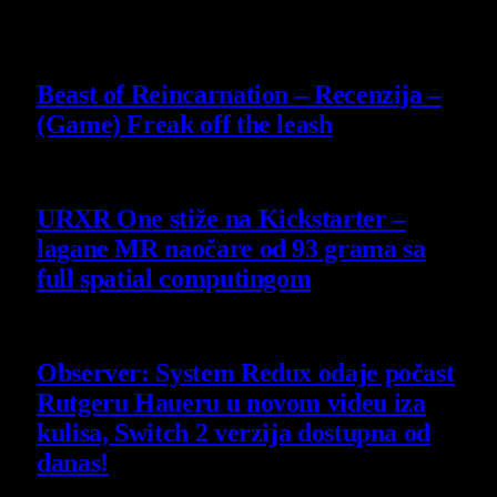
9
Beast of Reincarnation – Recenzija –
(Game) Freak off the leash
4 August 2026
URXR One stiže na Kickstarter –
lagane MR naočare od 93 grama sa
full spatial computingom
30 July 2026
Observer: System Redux odaje počast
Rutgeru Haueru u novom videu iza
kulisa, Switch 2 verzija dostupna od
danas!