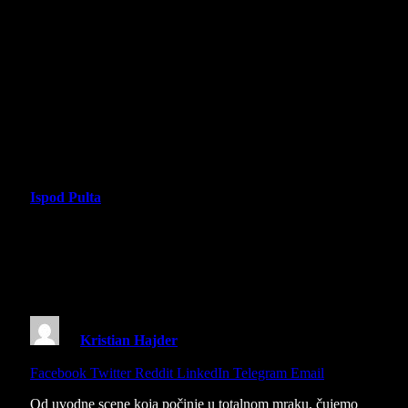
Ispod Pulta
“Orkanski Visovi” – Recenzija filma –
Emerald Fenel se igra sa Barbikom i
Kenom
By
Kristian Hajder
13 February 2026
7 Mins Read
Share
Facebook
Twitter
Reddit
LinkedIn
Telegram
Email
Od uvodne scene koja počinje u totalnom mraku, čujemo