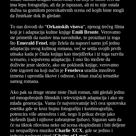
ima lepu fotografiju, ali da je isprazan, ali ni tu nije ostala
dužna sa gomilom provokativnih scena od kojih biste mogli
da žmirkate dok ih gledate.
To nas dovodi do “
Orkanskih visova
“, njenog trećeg filma
koji je i adaptacija kultne knjige
Emili Bronte
. Verovatno
ste primetili da naslov ima navodnike, to proizilazi iz toga
što
Emerald Fenel
, nije želela da napravi samo još jednu
adaptaciju ovog kultnog romana, već se setila svojih prvih
utisaka kada je čitala knjigu kao tinejdžerka i iz toga razvila
scenario, i sopstvenu adaptaciju. I ono što možete da
doživite jeste sledeće, ako ste poklonik knjige, verovatno
ćete izgoreti na koji način je
Fenelova
uradila mnoštvo
izmena i uprostila likove i odnose, i bitan značaj tematike
samog romana.
Ako pak sa druge strane niste čitali roman, niti gledali jednu
od mnogobrojnih filmskih i televizijskih adaptacija i ako ste
mlađa generacija. Vama će najverovatnije leći ova spotovska
estetika gde se kroz bujnu fotografiju i kostimografiju,
potencira više atmosfera i stil, nego li prikaz dvoje jako
skršenih ljudi i njihove zabranjene ljubavi. Siguran sam da
će na tiktok rilovima neke od scena eksplodirati i biti deljene
uz neupadljivu muziku
Charlie XCX
, gde se jedino i
izdvaja naslovni singl “
Chains of Love
“.