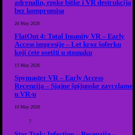
adrenalin, epske bitke i VR destrukcija
bez kompromisa
26 May 2026
FlatOut 4: Total Insanity VR – Early
Access impresije – Let kroz šoferku
koji ćete osetiti u stomaku
15 May 2026
Spymaster VR – Early Access
Recenzija – Sjajne špijunske zavrzlame
u VR-u
10 May 2026
7
Star Trek: Infection – Recenzija –