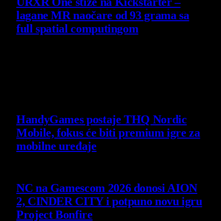
URXR One stiže na Kickstarter –
lagane MR naočare od 93 grama sa
full spatial computingom
30 July 2026
Poslednje vesti
HandyGames postaje THQ Nordic
Mobile, fokus će biti premium igre za
mobilne uređaje
7 August 2026
NC na Gamescom 2026 donosi AION
2, CINDER CITY i potpuno novu igru
Project Bonfire