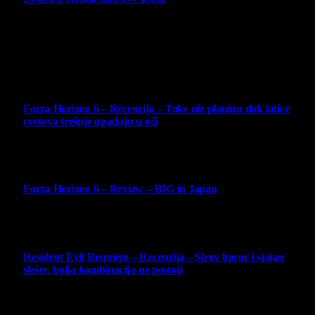
6 August 2026
Najbolje ocenjeni opisi
10
Forza Horizon 6 – Recenzija – Toke niz planinu dok latice
cvetova trešnje upadaju u oči
14 May 2026
10
Forza Horizon 6 – Review – BIG in Japan
14 May 2026
10
Resident Evil Requiem – Recenzija – Sirov horor i sjajan
slešer, bolja kombinacija ne postoji
25 February 2026
Copyright © - 2026 Virtualni Kutak - All Rights Reserved.