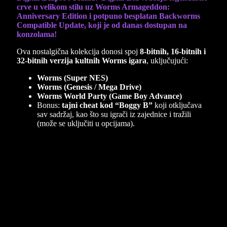
crve u velikom stilu uz Worms Armageddon:
Anniversary Edition i potpuno besplatan Backworms
Compatible Update, koji je od danas dostupan na
konzolama!
Ova nostalgična kolekcija donosi spoj
8-bitnih, 16-bitnih i
32-bitnih verzija kultnih Worms igara
, uključujući:
Worms (Super NES)
Worms (Genesis / Mega Drive)
Worms World Party (Game Boy Advance)
Bonus:
tajni cheat kod “Boggy B”
koji otključava
sav sadržaj, kao što su igrači iz zajednice i tražili
(može se uključiti u opcijama).