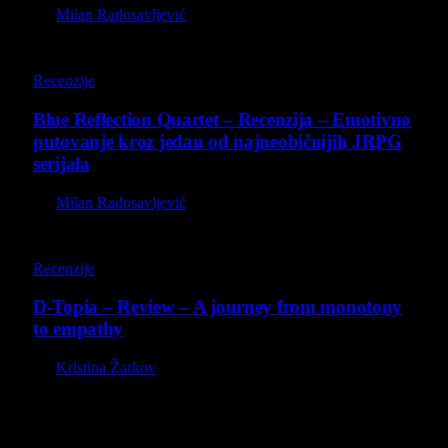
By
Milan Radosavljević
8.8
Recenzije
Blue Reflection Quartet – Recenzija – Emotivno
putovanje kroz jedan od najneobičnijih JRPG
serijala
By
Milan Radosavljević
8.5
Recenzije
D-Topia – Review – A journey from monotony
to empathy
By
Kristina Žarkov
O nama
Projekat Virtualni Kutak teži ka tome da približi gejming što