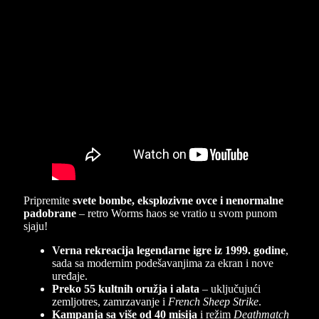
Pripremite
svete bombe, eksplozivne ovce i nenormalne
padobrane
– retro Worms haos se vratio u svom punom
sjaju!
Verna rekreacija legendarne igre iz 1999. godine
,
sada sa modernim podešavanjima za ekran i nove
uređaje.
Preko 55 kultnih oružja i alata
– uključujući
zemljotres, zamrzavanje i
French Sheep Strike
.
Kampanja sa više od 40 misija
i režim
Deathmatch