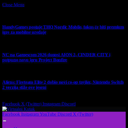
Close Menu
What's Hot
HandyGames postaje THQ Nordic Mobile, fokus će biti premium
igre za mobilne uređaje
7 August 2026
NC na Gamescom 2026 donosi AION 2, CINDER CITY i
potpuno novu igru Project Bonfire
6 August 2026
Aliens: Fireteam Elite 2 dobio novi co-op trejler, Nintendo Switch
2 verzija stiže ove jeseni
6 August 2026
Facebook
X (Twitter)
Instagram
Discord
Facebook
Instagram
YouTube
Discord
X (Twitter)