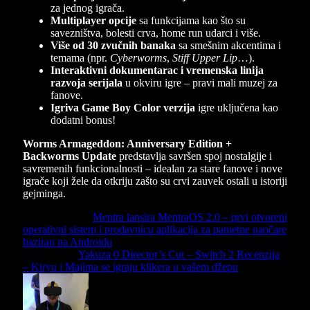
za jednog igrača.
Multiplayer opcije
sa funkcijama kao što su
savezništva, bolesti crva, home run udarci i više.
Više od 30 zvučnih banaka
sa smešnim akcentima i
temama (npr.
Cyberworms
,
Stiff Upper Lip
…).
Interaktivni dokumentarac i vremenska linija
razvoja serijala
u okviru igre – pravi mali muzej za
fanove.
Igriva Game Boy Color verzija
igre uključena kao
dodatni bonus!
Worms Armageddon: Anniversary Edition +
Backworms Update
predstavlja savršen spoj nostalgije i
savremenih funkcionalnosti – idealan za stare fanove i nove
igrače koji žele da otkriju zašto su crvi zauvek ostali u istoriji
gejminga.
Previous Article
Mentra lansira MentraOS 2.0 – prvi otvoreni
operativni sistem i prodavnicu aplikacija za pametne naočare
baziran na Androidu
Next Article
Yakuza 0 Director’s Cut – Switch 2 Recenzija
– Kiryu i Majima se igraju klikera u vašem džepu