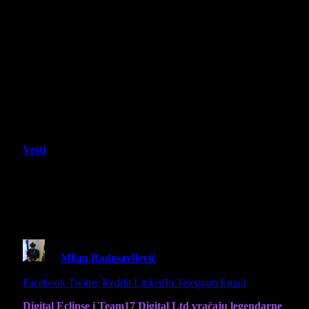
Vesti
Worms Armageddon: Anniversary
Edition stiže na konzole uz besplatni
Backworms Update
By
Milan Radosavljević
27 June 2025
2 Mins Read
Share
Facebook
Twitter
Reddit
LinkedIn
Telegram
Email
Digital Eclipse i Team17 Digital Ltd vraćaju legendarne