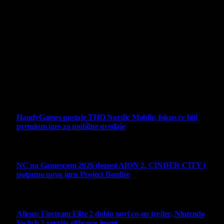
široj publici, sa idejom da edukuje sve posetioce, o igrama,
kroz njih i sa njima na razne i kreativne načine.
Virtualni Kutak brend, logo, domen i sajt su privatnog
vlasništva.
Sav sadržaj na sajtu je u vlasništvu Virtualni Kutak portala.
Svako neovlašćeno korišćenje sadržaja kažnjivo je
zakonom.
Ne propustite
HandyGames postaje THQ Nordic Mobile, fokus će biti
premium igre za mobilne uređaje
7 August 2026
NC na Gamescom 2026 donosi AION 2, CINDER CITY i
potpuno novu igru Project Bonfire
6 August 2026
Aliens: Fireteam Elite 2 dobio novi co-op trejler, Nintendo
Switch 2 verzija stiže ove jeseni