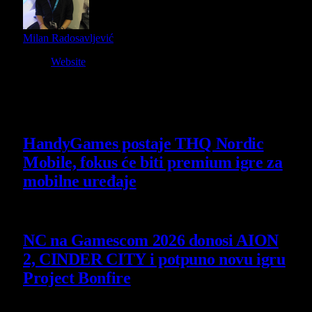
Milan Radosavljević
Website
Owner and Editor in Chief
Slični
članci
HandyGames postaje THQ Nordic
Mobile, fokus će biti premium igre za
mobilne uređaje
7 August 2026
NC na Gamescom 2026 donosi AION
2, CINDER CITY i potpuno novu igru
Project Bonfire
6 August 2026