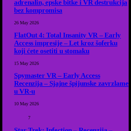
adrenalin, epske bitke i VR destrukcija
bez kompromisa
26 May 2026
FlatOut 4: Total Insanity VR – Early
Access impresije – Let kroz šoferku
koji ćete osetiti u stomaku
15 May 2026
Spymaster VR – Early Access
Recenzija – Sjajne špijunske zavrzlame
u VR-u
10 May 2026
7
Star Trek: Infection – Recenzija –