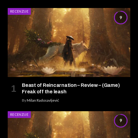
RECENZIJE
9
Beast of Reincarnation – Review – (Game)
Freak off the leash
By
Milan Radosavljević
RECENZIJE
9