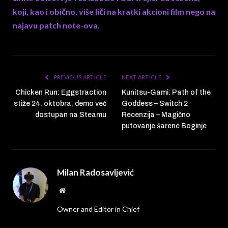
koji, kao i obično, više liči na kratki akcioni film nego na
najavu patch note-ova.
PREVIOUS ARTICLE
NEXT ARTICLE
Chicken Run: Eggstraction
Kunitsu-Gami: Path of the
stiže 24. oktobra, demo već
Goddess – Switch 2
dostupan na Steamu
Recenzija – Magično
putovanje šarene Boginje
Milan Radosavljević
Website
Owner and Editor in Chief