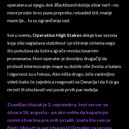
operatera uz njega, dok
Blackbeard
dobija oštar nerf—no
more prodor kroz pune prepreke, reloaded štit, manje
municije… tu su ograničenja sad.
Sve u svemu,
Operation High Stakes
deluje kao sezona
koja više naglašava stabilnost i proširenje sistema nego
što pokušava da šokira igrače revolucionarnim
promenama. Novi operater je dovoljno drugačiji da
probudi interesovanje, mape su dobile više života, a balans
i sigurnost su u fokusu. Ako ništa drugo, biće zanimljivo
videti kako će zajednica reagovati na Denarija i da li će ga
mrzeti ili obožavati već posle prvih par nedelja.
Zvaničan izlazak je 2. septembra, test server se
otvara 18. avgusta – pa ako volite da kopate po
novim stvarima pre svih ostalih, znate šta vam je
činiti. Ubisoft je već izbacio i CGI trejler za sezonu,