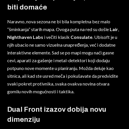
biti domaće
Naravno, nova sezona ne bi bila kompletna bez malo
“šminkanja” starih mapa. Ovoga puta na red su došle
Lair
,
Nighthaven Labs
i večiti klasik
Consulate
. Ubisoft je u
njih ubacio ne samo vizuelna unapređenja, već i dodatne
interaktivne elemente. Sad se po mapi mogu naći gasne
cevi, aparati za gašenje i metal-detektori koji dodaju
potpuno nove momente u planiranju. Možda deluje kao
sitnica, ali kad ste usred meča i pokušavate da predvidite
svaki pokret protivnika, svaka ovakva novina otvara
gomilu novih mogućnosti i taktika.
Dual Front izazov dobija novu
dimenziju