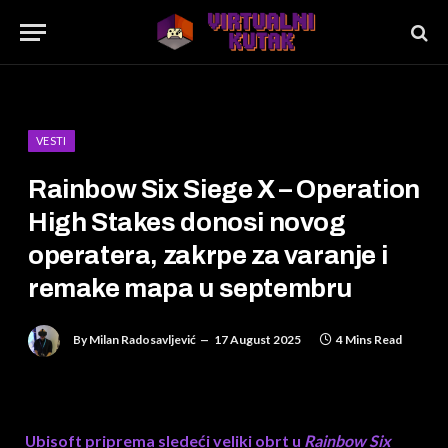
VESTI
Rainbow Six Siege X – Operation
High Stakes donosi novog
operatera, zakrpe za varanje i
remake mapa u septembru
By
Milan Radosavljević
17 August 2025
4 Mins Read
Ubisoft priprema sledeći veliki obrt u
Rainbow Six