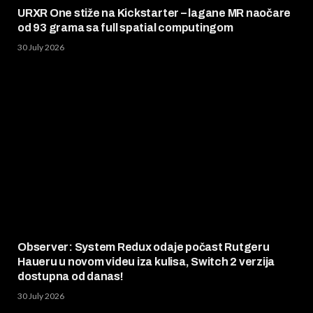
URXR One stiže na Kickstarter – lagane MR naočare
od 93 grama sa full spatial computingom
30 July 2026
Observer: System Redux odaje počast Rutgeru
Haueru u novom videu iza kulisa, Switch 2 verzija
dostupna od danas!
30 July 2026