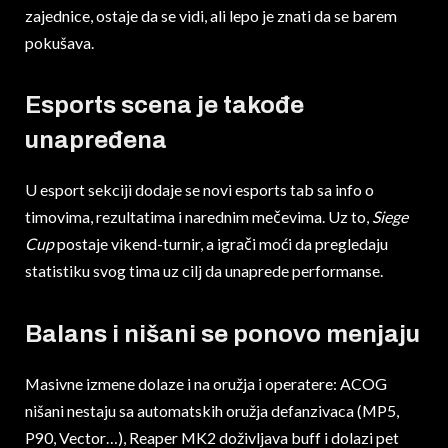
zajednice, ostaje da se vidi, ali lepo je znati da se barem
pokušava.
Esports scena je takođe
unapređen
a
U esport sekciji dodaje se novi esports tab sa info o
timovima, rezultatima i narednim mečevima. Uz to,
Siege
Cup
postaje vikend-turnir, a igrači moći da pregledaju
statistiku svog tima uz cilj da unaprede performanse.
Balans i nišani se ponovo menjaju
Masivne izmene dolaze i na oružja i operatere: ACOG
nišani nestaju sa automatskih oružja defanzivaca (MP5,
P90, Vector…), Reaper MK2 doživljava buff i dolazi pet