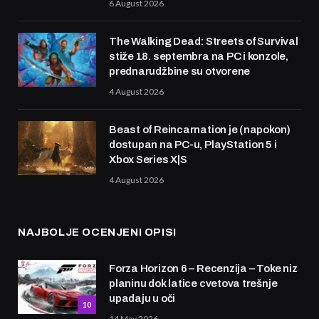
6 August 2026
The Walking Dead: Streets of Survival
stiže 18. septembra na PC i konzole,
prednarudžbine su otvorene
4 August 2026
Beast of Reincarnation je (napokon)
dostupan na PC-u, PlayStation 5 i
Xbox Series X|S
4 August 2026
NAJBOLJE OCENJENI OPISI
Forza Horizon 6 – Recenzija – Toke niz
planinu dok latice cvetova trešnje
upadaju u oči
10
14 May 2026