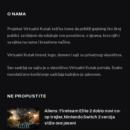
O NAMA
Projekat Virtualni Kutak teži ka tome da približi gejming što široj
publici, sa idejom da edukuje sve posetioce, o igrama, kroz njih i
sa njima na razne i kreativne načine.
Virtualni Kutak brend, logo, domen i sajt su privatnog vlasništva.
Sav sadržaj na sajtu je u vlasništvu Virtualni Kutak portala. Svako
neovlašćeno korišćenje sadržaja kažnjivo je zakonom.
NE PROPUSTITE
Aliens: Fireteam Elite 2 dobio novi co-
op trejler, Nintendo Switch 2 verzija
stiže ove jeseni