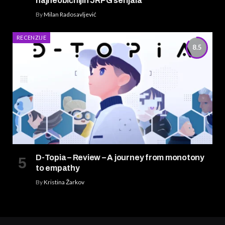
najneobičnijih JRPG serijala
By
Milan Radosavljević
RECENZIJE
8.5
D-Topia – Review – A journey from monotony
to empathy
By
Kristina Žarkov