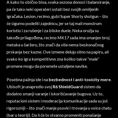
A kako to obično biva, svaka sezona donosi i balansiranje,
pa će tako neki operateri ostati bez svojih omiljenih
igračaka. Lesion, recimo, gubi Super Shorty shotgun – što
će sigurno podeliti zajednicu, jer se taj mali monstrum
koristio i za rušenje i za bliske duele. Neka oružja su
takođe prilagođena, recimo MK17 sada ima smanjen broj
metaka u šaržeru, što znači da više nema beskonačnog
prskanja bez kazne. Ove izmene deluju sitno na papiru, ali
svako ko igra kompetitivno zna koliko takve “male”
promene mogu da poremete ustaljene navike.
Posebna pažnja ide i na
bezbednost i anti-toxicity mere
.
Ubisoft je unapredio svoj
R6 ShieldGuard
sistem da
dodatno smanji varanje i iskorišćavanje bugova. Uz to,
reputacioni sistem i moderacija komunikacije sada su još
rigorozniji – što znači manje psovki i trovanja u voice chatu
(bar u teoriji). Da li će to stvarno promeniti ponašanje