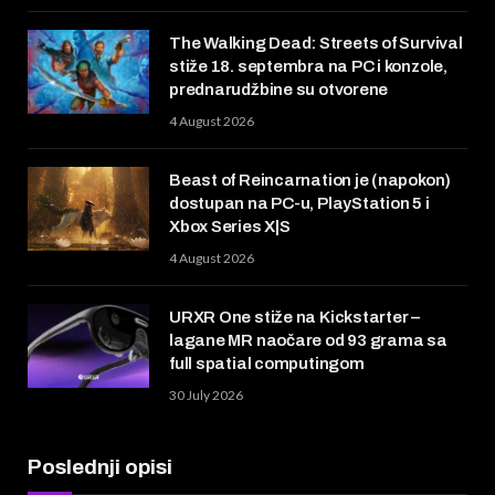
The Walking Dead: Streets of Survival
stiže 18. septembra na PC i konzole,
prednarudžbine su otvorene
4 August 2026
Beast of Reincarnation je (napokon)
dostupan na PC-u, PlayStation 5 i
Xbox Series X|S
4 August 2026
URXR One stiže na Kickstarter –
lagane MR naočare od 93 grama sa
full spatial computingom
30 July 2026
Poslednji opisi