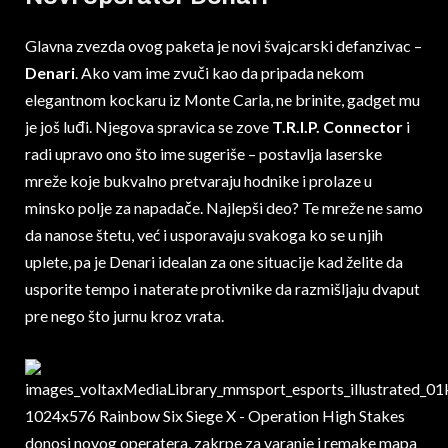
Glavna zvezda ovog paketa je novi švajcarski defanzivac –
Denari
. Ako vam ime zvuči kao da pripada nekom
elegantnom kockaru iz Monte Carla, ne brinite, gadget mu
je još luđi. Njegova spravica se zove
T.R.I.P. Connector
i
radi upravo ono što ime sugeriše – postavlja laserske
mreže koje bukvalno pretvaraju hodnike i prolaze u
minsko polje za napadače. Najlepši deo? Te mreže ne samo
da nanose štetu, već i usporavaju svakoga ko se u njih
uplete, pa je Denari idealan za one situacije kad želite da
usporite tempo i naterate protivnike da razmišljaju dvaput
pre nego što jurnu kroz vrata.