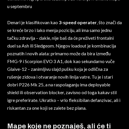
Denari je klasifikovan kao
3-speed operater
, što znači da
se kreće brzo i lako menja poziciju, ali ima samo jednu
tačku zdravlja – dakle, nije baš da će preživeti frontalni
duel sa Ash ili Sledgeom. Njegov loadout je kombinacija
poznatih i novih alata: primarno može da bira između
FMG-9 i Scorpion EVO 3 A1, dok kao sekundarno vuče
Glaive-12 – zanimljivu slajd pušku koja je odlična za
rušenje zidova i otvaranje novih linija vatre. Tu je i stari
dobri P226 Mk 25, a na raspolaganju ima deployable
shield ili observation blocker, zavisno od toga kakav stil
igre preferirate. Ukratko – vrlo fleksibilan defanzivac, ali i
riskantan za one koji se zalete bez plana.
Mape koje ne poznaješ, ali će ti