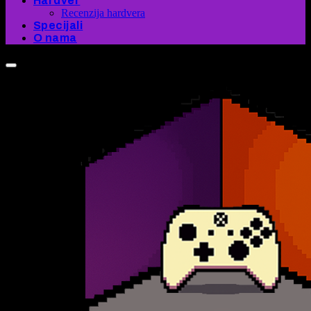
Hardver
Recenzija hardvera
Specijali
O nama