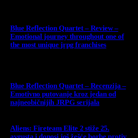
30 July 2026
8.8
Blue Reflection Quartet – Review –
Emotional journey throughout one of
the most unique jrpg franchises
29 July 2026
8.8
Blue Reflection Quartet – Recenzija –
Emotivno putovanje kroz jedan od
najneobičnijih JRPG serijala
29 July 2026
Aliens: Fireteam Elite 2 stiže 25.
avgusta i donosi još žešće borbe protiv