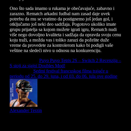
Ono što sada imamo u rukama je obećavajuće, zabavno i
zarazno. Rematch arkadni fudbal nam zasad daje uvek
potrebu da mu se vratimo da postignemo još jedan gol, i
otključamo još neki deo sadržaja. Pogotovo ukoliko imate
grupu prijatelja sa kojom možete igrati igru, Rematch nudi
više nego dovoljno kvaliteta i sadžaja da opravda svoju cenu
koju traži, a možda vas i toliko zarazi da poželite duže
vreme da provedete za kontrolerom kako bi podigli vaše
veštine na sledeći nivo u odnosu na konkurenciju.
Previous Article
Puyo Puyo Tetris 2S – Switch 2 Recenzija –
S stoji za sjajni Doubles Mod!
Next Article
Sedmi festival francuskog filma trajaće u
periodu od 25. do 29. juna, i od 03. do 06. jula ove godine
Alexander Terzin
Slični
članci