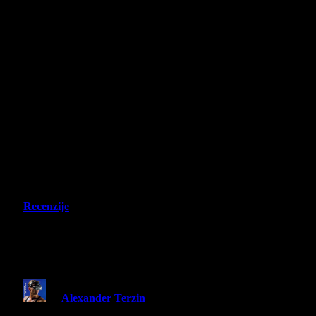
Recenzije
Rematch – Recenzija – Rocket League
sa ljudima, znači fudbal sa ljudima!
By
Alexander Terzin
22 June 2025
6 Mins Read
Share