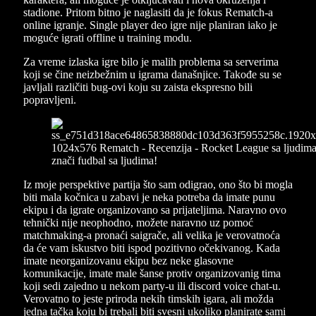
stadione. Pritom bitno je naglasiti da je fokus Rematch-a
online igranje. Single player deo igre nije planiran iako je
moguće igrati offline u training modu.
Za vreme izlaska igre bilo je malih problema sa serverima
koji se čine neizbežnim u igrama današnjice. Takođe su se
javljali različiti bug-ovi koju su zaista ekspresno bili
popravljeni.
Iz moje perspektive partija što sam odigrao, ono što bi mogla
biti mala kočnica u zabavi je neka potreba da imate punu
ekipu i da igrate organizovano sa prijateljima. Naravno ovo
tehnički nije neophodno, možete naravno uz pomoć
matchmaking-a pronaći saigrače, ali velika je verovatnoća
da će vam iskustvo biti ispod pozitivno očekivanog. Kada
imate neorganizovanu ekipu bez neke glasovne
komunikacije, imate male šanse protiv organizovanig tima
koji sedi zajedno u nekom party-u ili discord voice chat-u.
Verovatno to jeste priroda nekih timskih igara, ali možda
jedna tačka koju bi trebali biti svesni ukoliko planirate sami