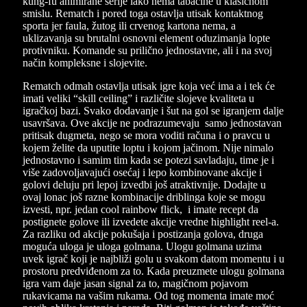
kung-fu animirane serije iako nema tabačine u klasičnom
smislu. Rematch i pored toga ostavlja utisak kontaktnog
sporta jer faula, žutog ili crvenog kartona nema, a
uklizavanja su brutalni osnovni element oduzimanja lopte
protivniku. Komande su prilično jednostavne, ali i na svoj
način kompleksne i slojevite.
Rematch odmah ostavlja utisak igre koja već ima a i tek će
imati veliki “skill ceiling” i različite slojeve kvaliteta u
igračkoj bazi. Svako dodavanje i šut na gol se igranjem dalje
usavršava. Ove akcije ne podrazumevaju samo jednostavan
pritisak dugmeta, nego se mora voditi računa i o pravcu u
kojem želite da uputite loptu i kojom jačinom. Nije nimalo
jednostavno i samim tim kada se potezi savladaju, time je i
više zadovoljavajući osećaj i lepo kombinovane akcije i
golovi deluju pri lepoj izvedbi još atraktivnije. Dodajte u
ovaj lonac još razne kombinacije driblinga koje se mogu
izvesti, npr. jedan cool rainbow flick, i imate recept da
postignete golove ili izvedete akcije vredne highlight reel-a.
Za razliku od akcije pokušaja i postizanja golova, druga
moguća uloga je uloga golmana. Ulogu golmana uzima
uvek igrač koji je najbliži golu u svakom datom momentu i u
prostoru predviđenom za to. Kada preuzmete ulogu golmana
igra vam daje jasan signal za to, magičnom pojavom
rukavicama na vašim rukama. Od tog momenta imate moć