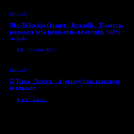
8.8
Recenzije
Blue Reflection Quartet – Recenzija – Emotivno
putovanje kroz jedan od najneobičnijih JRPG
serijala
By
Milan Radosavljević
8.5
Recenzije
D-Topia – Review – A journey from monotony
to empathy
By
Kristina Žarkov
O nama
Projekat Virtualni Kutak teži ka tome da približi gejming što
široj publici, sa idejom da edukuje sve posetioce, o igrama,
kroz njih i sa njima na razne i kreativne načine.