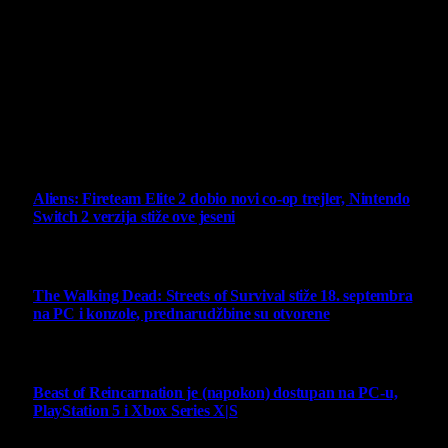
Virtualni Kutak brend, logo, domen i sajt su privatnog
vlasništva.
Sav sadržaj na sajtu je u vlasništvu Virtualni Kutak portala.
Svako neovlašćeno korišćenje sadržaja kažnjivo je
zakonom.
Ne propustite
Aliens: Fireteam Elite 2 dobio novi co-op trejler, Nintendo
Switch 2 verzija stiže ove jeseni
6 August 2026
The Walking Dead: Streets of Survival stiže 18. septembra
na PC i konzole, prednarudžbine su otvorene
4 August 2026
Beast of Reincarnation je (napokon) dostupan na PC-u,
PlayStation 5 i Xbox Series X|S