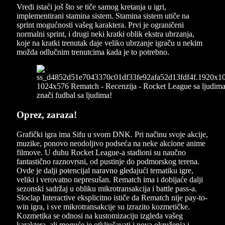
Vredi istaći još što se tiče samog kretanja u igri,
implementirani stamina sistem. Stamina sistem utiče na
sprint mogućnosti vašeg karaktera. Prvi je ograničeni
normalni sprint, i drugi neki kratki oblik ekstra ubrzanja,
koje na kratki trenutak daje veliko ubrzanje igraču u nekim
možda odlučnim trenutcima kada je to potrebno.
Oprez, zaraza!
Grafički igra ima Sifu u svom DNK. Pri načinu svoje akcije,
muzike, ponovo neodoljivo podseća na neke akcione anime
filmove. U duhu Rocket League-a stadioni su naučno
fantastično raznovrsni, od pustinje do podmorskog terena.
Ovde je dalji potencijal naravno gledajući tematiku igre,
veliki i verovatno nepresušan. Rematch ima i dobijaće dalji
sezonski sadržaj u obliku mikrotransakcija i battle pass-a.
Sloclap Interactive eksplicitno ističe da Rematch nije pay-to-
win igra, i sve mikrotransakcije su izrazito kozmetičke.
Kozmetika se odnosi na kustomizaciju izgleda vašeg
karaktera, ali moguće je otključavati i nova okruženja i