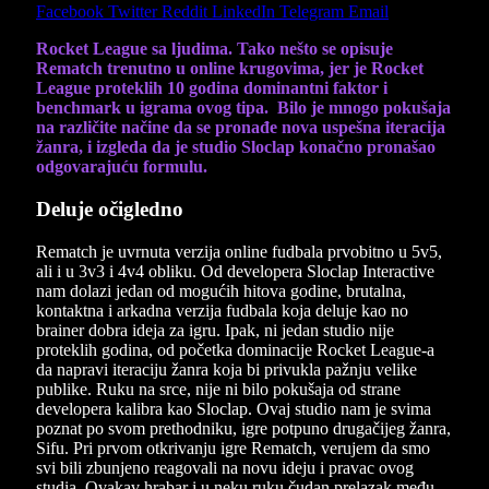
Facebook
Twitter
Reddit
LinkedIn
Telegram
Email
Rocket League sa ljudima. Tako nešto se opisuje
Rematch trenutno u online krugovima, jer je Rocket
League proteklih 10 godina dominantni faktor i
benchmark u igrama ovog tipa. Bilo je mnogo pokušaja
na različite načine da se pronađe nova uspešna iteracija
žanra, i izgleda da je studio Sloclap konačno pronašao
odgovarajuću formulu.
Deluje očigledno
Rematch je uvrnuta verzija online fudbala prvobitno u 5v5,
ali i u 3v3 i 4v4 obliku. Od developera Sloclap Interactive
nam dolazi jedan od mogućih hitova godine, brutalna,
kontaktna i arkadna verzija fudbala koja deluje kao no
brainer dobra ideja za igru. Ipak, ni jedan studio nije
proteklih godina, od početka dominacije Rocket League-a
da napravi iteraciju žanra koja bi privukla pažnju velike
publike. Ruku na srce, nije ni bilo pokušaja od strane
developera kalibra kao Sloclap. Ovaj studio nam je svima
poznat po svom prethodniku, igre potpuno drugačijeg žanra,
Sifu. Pri prvom otkrivanju igre Rematch, verujem da smo
svi bili zbunjeno reagovali na novu ideju i pravac ovog
studia. Ovakav hrabar i u neku ruku čudan prelazak među