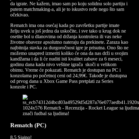
da igrate. Ne kažem, imao sam po koju solidnu solo partiju i
putem matchmaking-a, ali je to iskustvo ređe nego što sam
očekivao.
Rematch ima ona osećaj kada po završetku partije imate
želju uvek u još jednu da uskočite, i sve tako u krug dok ne
osetite bol u dlanovima od držanja kontrolera ili vas neke
životne obaveze apsolutno nateraju da prekinete. Zaraza kao
najbitnija stavka za durgoročnost igre je prisutna. Ono što ne
možemo unapred izmeriti koliko će ona da nas drži u svojim
kandžama i da li će nuditi isti kvalitet zabave za 6 meseci,
godinu dana kada nivo veštine igrača skoči u velikom
obimu. Vreme će pokazati. Rematch je dostupan na PC i
konzolama po početnoj ceni od 24,99€. Takođe je dustupna
od prvog dana u Xbox Game Pass pretplati za Series
konzole i PC.
Rematch (PC)
8.5
Sjajno!