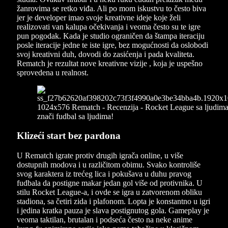
žanrovima se retko viđa. Ali po mom iskustvu to često biva
jer je developer imao svoje kreativne ideje koje želi
realizovati van kalupa očekivanja i veoma često su te igre
pun pogodak. Kada je studio ograničen da štampa iteraciju
posle iteracije jedne te iste igre, bez mogućnosti da oslobodi
svoj kreativni duh, dovodi do zasićenja i pada kvaliteta.
Rematch je rezultat nove kreativne vizije , koja je uspešno
sprovedena u realnost.
Klizeći start bez pardona
U Rematch igrate protiv drugih igrača online, u više
dostupnih modova i u različitom obimu. Svako kontroliše
svog karaktera iz trećeg lica i pokušava u duhu pravog
fudbala da postigne makar jedan gol više od protivnika. U
stilu Rocket League-a, i ovde se igra u zatvorenom obliku
stadiona, sa četiri zida i plafonom. Lopta je konstantno u igri
i jedina kratka pauza je slava postignutog gola. Gameplay je
veoma taktilan, brutalan i podseća često na neke anime