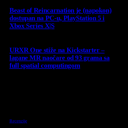
Beast of Reincarnation je (napokon)
dostupan na PC-u, PlayStation 5 i
Xbox Series X|S
4 August 2026
URXR One stiže na Kickstarter –
lagane MR naočare od 93 grama sa
full spatial computingom
30 July 2026
Poslednji opisi
9
Recenzije