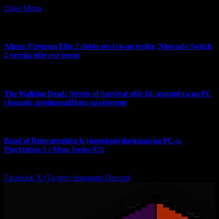
Close Menu
What's Hot
Aliens: Fireteam Elite 2 dobio novi co-op trejler, Nintendo Switch
2 verzija stiže ove jeseni
6 August 2026
The Walking Dead: Streets of Survival stiže 18. septembra na PC
i konzole, prednarudžbine su otvorene
4 August 2026
Beast of Reincarnation je (napokon) dostupan na PC-u,
PlayStation 5 i Xbox Series X|S
4 August 2026
Facebook
X (Twitter)
Instagram
Discord