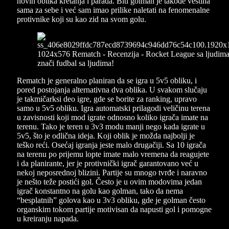
novih oblika kretanja i parada. Biti golman je takođe veština
sama za sebe i već sam imao prilike naletati na fenomenalne
protivnike koji su kao zid na svom golu.
Rematch je generalno planiran da se igra u 5v5 obliku, i
pored postojanja alternativna dva oblika. U svakom slučaju
je takmičarksi deo igre, gde se borite za ranking, upravo
samo u 5v5 obliku. Igra automatski prilagodi veličinu terena
u zavisnosti koji mod igrate odnosno koliko igrača imate na
terenu. Tako je teren u 3v3 modu manji nego kada igrate u
5v5, što je odlična ideja. Koji oblik je možda najbolji je
teško reći. Osećaj igranja jeste malo drugačiji. Sa 10 igrača
na terenu po prijemu lopte imate malo vremena da reagujete
i da planirante, jer je protivnički igrač garantovano već u
nekoj neposrednoj blizini. Partije su mnogo tvrđe i naravno
je nešto teže postići gol. Često je u ovim modovima jedan
igrač konstantno na golu kao golman, tako da nema
“besplatnih” golova kao u 3v3 obliku, gde je golman često
organskim tokom partije motivisan da napusti gol i pomogne
u kreiranju napada.