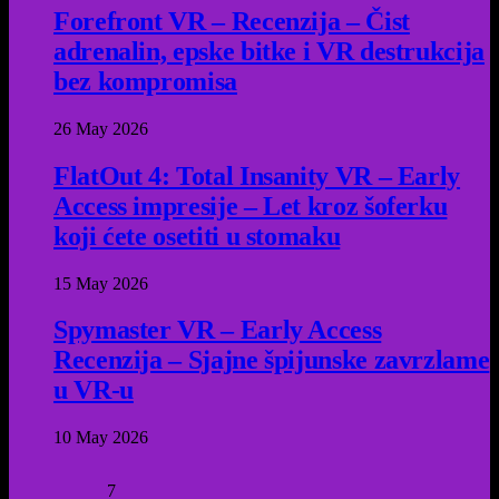
Forefront VR – Recenzija – Čist
adrenalin, epske bitke i VR destrukcija
bez kompromisa
26 May 2026
FlatOut 4: Total Insanity VR – Early
Access impresije – Let kroz šoferku
koji ćete osetiti u stomaku
15 May 2026
Spymaster VR – Early Access
Recenzija – Sjajne špijunske zavrzlame
u VR-u
10 May 2026
7