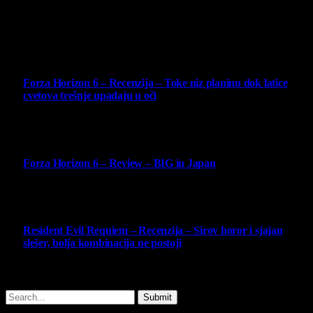
4 August 2026
Najbolje ocenjeni opisi
10
Forza Horizon 6 – Recenzija – Toke niz planinu dok latice
cvetova trešnje upadaju u oči
14 May 2026
10
Forza Horizon 6 – Review – BIG in Japan
14 May 2026
10
Resident Evil Requiem – Recenzija – Sirov horor i sjajan
slešer, bolja kombinacija ne postoji
25 February 2026
Copyright © - 2026 Virtualni Kutak - All Rights Reserved.
Submit