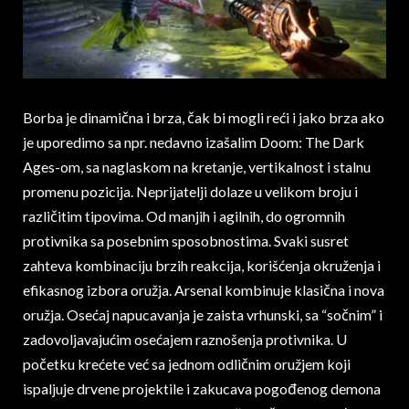
Borba je dinamična i brza, čak bi mogli reći i jako brza ako
je uporedimo sa npr. nedavno izašalim Doom: The Dark
Ages-om, sa naglaskom na kretanje, vertikalnost i stalnu
promenu pozicija. Neprijatelji dolaze u velikom broju i
različitim tipovima. Od manjih i agilnih, do ogromnih
protivnika sa posebnim sposobnostima. Svaki susret
zahteva kombinaciju brzih reakcija, korišćenja okruženja i
efikasnog izbora oružja. Arsenal kombinuje klasična i nova
oružja. Osećaj napucavanja je zaista vrhunski, sa “sočnim” i
zadovoljavajućim osećajem raznošenja protivnika. U
početku krećete već sa jednom odličnim oružjem koji
ispaljuje drvene projektile i zakucava pogođenog demona