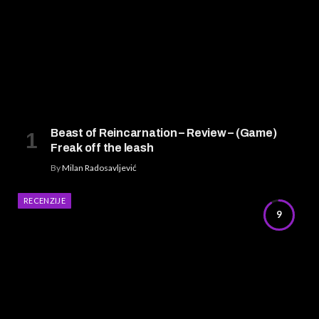
Beast of Reincarnation – Review – (Game)
Freak off the leash
By
Milan Radosavljević
RECENZIJE
9