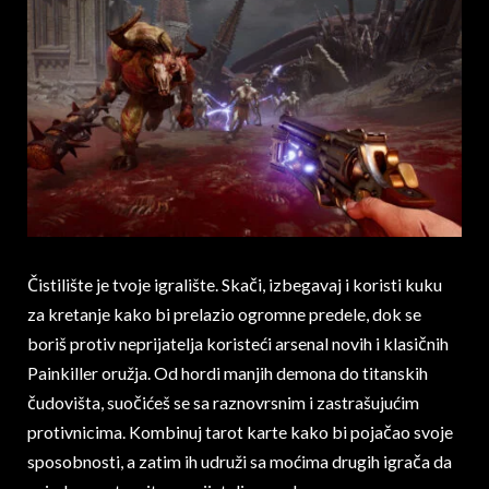
Čistilište je tvoje igralište. Skači, izbegavaj i koristi kuku
za kretanje kako bi prelazio ogromne predele, dok se
boriš protiv neprijatelja koristeći arsenal novih i klasičnih
Painkiller oružja. Od hordi manjih demona do titanskih
čudovišta, suočićeš se sa raznovrsnim i zastrašujućim
protivnicima. Kombinuj tarot karte kako bi pojačao svoje
sposobnosti, a zatim ih udruži sa moćima drugih igrača da