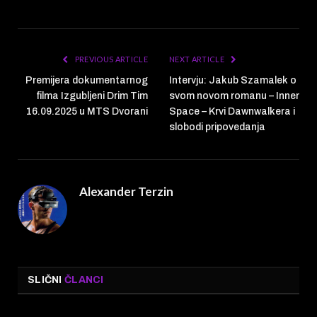
PREVIOUS ARTICLE
NEXT ARTICLE
Premijera dokumentarnog
Intervju: Jakub Szamalek o
filma Izgubljeni Drim Tim
svom novom romanu – Inner
16.09.2025 u MTS Dvorani
Space – Krvi Dawnwalkera i
slobodi pripovedanja
Alexander Terzin
SLIČNI
ČLANCI