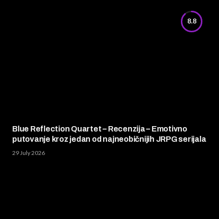
8.8
Blue Reflection Quartet – Recenzija – Emotivno
putovanje kroz jedan od najneobičnijih JRPG serijala
29 July 2026