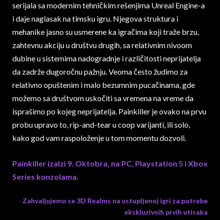
serijala sa modernim tehničkim rešenjima Unreal Engine-a
i daje naglasak na timsku igru. Njegova struktura i
mehanike jasno su usmerene ka igračima koji traže brzu,
zahtevnu akciju u društvu drugih, sa relativnim nivoom
dubine u sistemima nadogradnje i različitosti neprijatelja
da zadrže dugoročnu pažnju. Veoma često žudimo za
relativno opuštenim i malo bezumnim pucačinama, gde
možemo sa društvom uskočiti sa vremena na vreme da
isprašimo po kojeg neprijatelja. Painkiller je ovako na prvu
probu upravo to, rip-and-tear u coop varijanti, ili solo,
kako god vam raspoloženje u tom momentu dozvoli.
Painkiller izalzi 9. Oktobra, na PC, Playstation 5 i Xbox
Series konzolama.
Zahvaljujemo se 3D Realms na ustupljenoj igri za potrebe
ekskluzivnih prvih utisaka