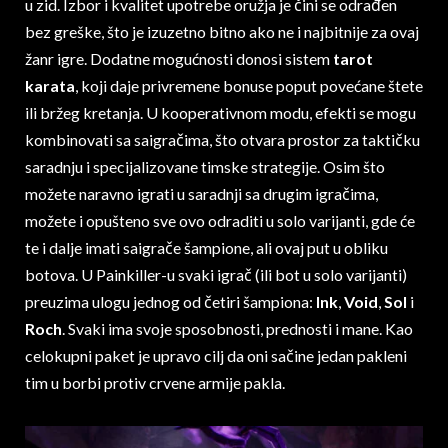
u zid. Izbor i kvalitet upotrebe oružja je čini se odrađen
bez greške, što je izuzetno bitno ako ne i najbitnije za ovaj
žanr igre. Dodatne mogućnosti donosi sistem
tarot
karata
, koji daje privremene bonuse poput povećane štete
ili bržeg kretanja. U kooperativnom modu, efekti se mogu
kombinovati sa saigračima, što otvara prostor za taktičku
saradnju i specijalizovane timske strategije. Osim što
možete naravno igrati u saradnji sa drugim igračima,
možete i opušteno sve ovo odraditi u solo varijanti, gde će
te i dalje imati saigrače šampione, ali ovaj put u obliku
botova. U Painkiller-u svaki igrač (ili bot u solo varijanti)
preuzima ulogu jednog od četiri šampiona:
Ink
,
Void
,
Sol
i
Roch
. Svaki ima svoje sposobnosti, prednosti i mane. Kao
celokupni paket je upravo cilj da oni sačine jedan pakleni
tim u borbi protiv crvene armije pakla.