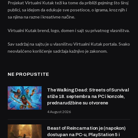
Projekat Virtualni Kutak teži ka tome da približi gejming što široj
publici, sa idejom da edukuje sve posetioce, o igrama, kroz njih i
sa njima na razne i kreativne načine.
Virtualni Kutak brend, logo, domen i sajt su privatnog vlasništva.
Sav sadržaj na sajtu je u vlasništvu Virtualni Kutak portala. Svako
neovlašćeno korišćenje sadržaja kažnjivo je zakonom.
NE PROPUSTITE
The Walking Dead: Streets of Survival
stiže 18. septembra na PC i konzole,
prednarudžbine su otvorene
4 August 2026
Beast of Reincarnation je (napokon)
dostupan na PC-u, PlayStation 5 i