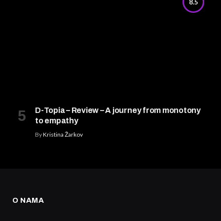
8.5
D-Topia – Review – A journey from monotony
to empathy
By
Kristina Žarkov
O NAMA