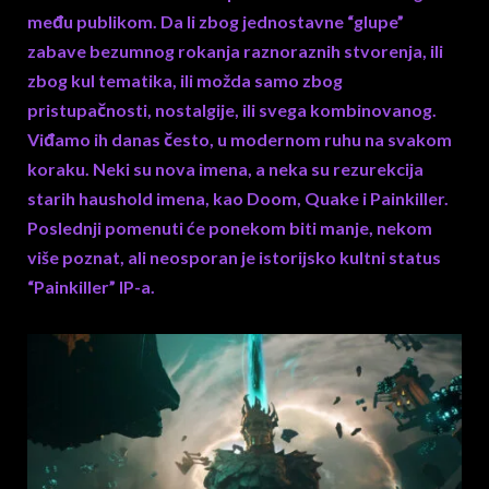
među publikom. Da li zbog jednostavne “glupe”
zabave bezumnog rokanja raznoraznih stvorenja, ili
zbog kul tematika, ili možda samo zbog
pristupačnosti, nostalgije, ili svega kombinovanog.
Viđamo ih danas često, u modernom ruhu na svakom
koraku. Neki su nova imena, a neka su rezurekcija
starih haushold imena, kao Doom, Quake i Painkiller.
Poslednji pomenuti će ponekom biti manje, nekom
više poznat, ali neosporan je istorijsko kultni status
“Painkiller” IP-a.