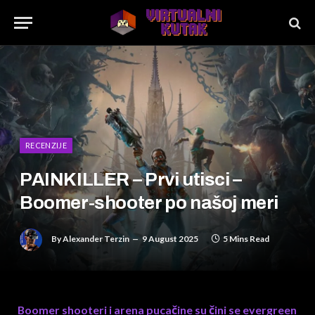
RECENZIJE
PAINKILLER – Prvi utisci –
Boomer-shooter po našoj meri
By
Alexander Terzin
9 August 2025
5 Mins Read
Boomer shooteri i arena pucačine su čini se evergreen