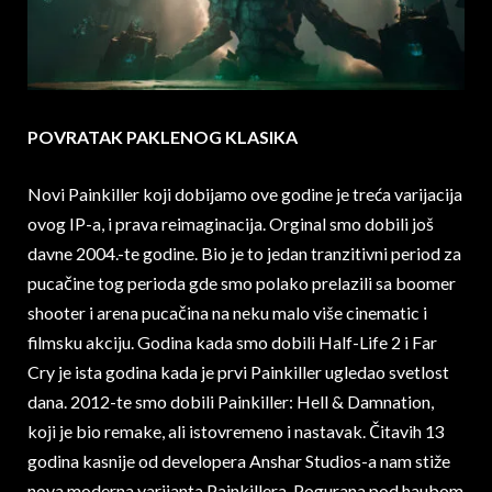
POVRATAK PAKLENOG KLASIKA
Novi Painkiller koji dobijamo ove godine je treća varijacija
ovog IP-a, i prava reimaginacija. Orginal smo dobili još
davne 2004.-te godine. Bio je to jedan tranzitivni period za
pucačine tog perioda gde smo polako prelazili sa boomer
shooter i arena pucačina na neku malo više cinematic i
filmsku akciju. Godina kada smo dobili Half-Life 2 i Far
Cry je ista godina kada je prvi Painkiller ugledao svetlost
dana. 2012-te smo dobili Painkiller: Hell & Damnation,
koji je bio remake, ali istovremeno i nastavak. Čitavih 13
godina kasnije od developera Anshar Studios-a nam stiže
nova moderna varijanta Painkillera. Pogurana pod haubom