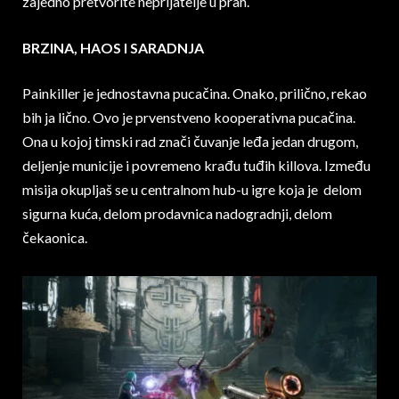
zajedno pretvorite neprijatelje u prah.
BRZINA, HAOS I SARADNJA
Painkiller je jednostavna pucačina. Onako, prilično, rekao
bih ja lično. Ovo je prvenstveno kooperativna pucačina.
Ona u kojoj timski rad znači čuvanje leđa jedan drugom,
deljenje municije i povremeno krađu tuđih killova. Između
misija okupljaš se u centralnom hub-u igre koja je delom
sigurna kuća, delom prodavnica nadogradnji, delom
čekaonica.