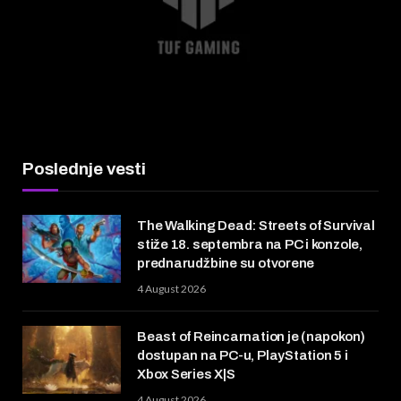
Poslednje vesti
The Walking Dead: Streets of Survival
stiže 18. septembra na PC i konzole,
prednarudžbine su otvorene
4 August 2026
Beast of Reincarnation je (napokon)
dostupan na PC-u, PlayStation 5 i
Xbox Series X|S
4 August 2026