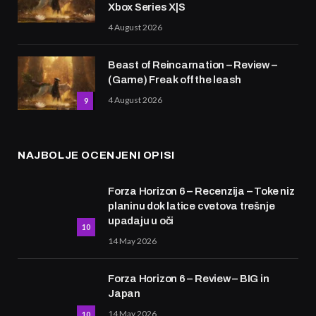
Xbox Series X|S
4 August 2026
Beast of Reincarnation – Review –
(Game) Freak off the leash
4 August 2026
9
NAJBOLJE OCENJENI OPISI
Forza Horizon 6 – Recenzija – Toke niz
planinu dok latice cvetova trešnje
upadaju u oči
10
14 May 2026
Forza Horizon 6 – Review – BIG in
Japan
14 May 2026
10