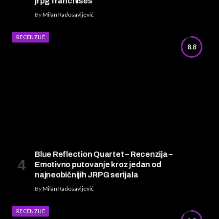
jrpg franchises
By
Milan Radosavljević
RECENZIJE
8.8
Blue Reflection Quartet – Recenzija –
Emotivno putovanje kroz jedan od
najneobičnijih JRPG serijala
By
Milan Radosavljević
RECENZIJE