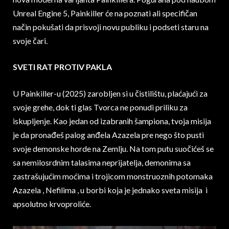
Unreal Engine 5, Painkiller će na poznati ali specifičan
način pokušati da prisvoji novu publiku i podseti staru na
svoje čari.
SVETI RAT PROTIV PAKLA
U Painkiller-u (2025) zarobljen si u čistilištu, plaćajući za
svoje grehe, dok ti glas Tvorca ne ponudi priliku za
iskupljenje. Kao jedan od izabranih šampiona, tvoja misija
je da pronađeš palog anđela Azazela pre nego što pusti
svoje demonske horde na Zemlju. Na tom putu suočićeš se
sa nemilosrdnim talasima neprijatelja, demonima sa
zastrašujućim moćima i trojicom monstruoznih potomaka
Azazela , Nefilima , u borbi koja je jednako sveta misija i
apsolutno krvoproliće.