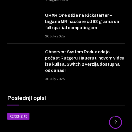
URXR One stiže na Kickstarter –
lagane MR naočare od 93 grama sa
full spatial computingom
30 July 2026
Observer: System Redux odaje
počast Rutgeru Haueru u novom videu
iza kulisa, Switch 2 verzija dostupna
od danas!
30 July 2026
Poslednji opisi
RECENZIJE
9