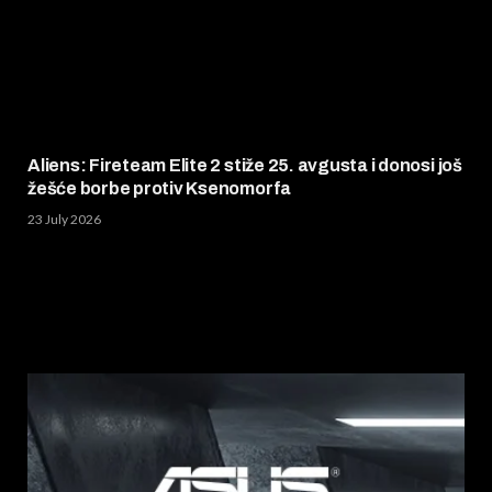
Aliens: Fireteam Elite 2 stiže 25. avgusta i donosi još
žešće borbe protiv Ksenomorfa
23 July 2026