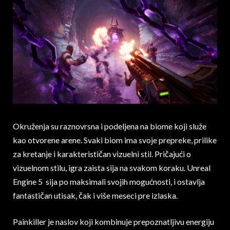
Okruženja su raznovrsna i podeljena na biome koji služe
kao otvorene arene. Svaki biom ima svoje prepreke, prilike
za kretanje i karakterističan vizuelni stil. Pričajući o
vizuelnom stilu, igra zaista sija na svakom koraku. Unreal
Engine 5 sija po maksimali svojih mogućnosti, i ostavlja
fantastičan utisak, čak i više meseci pre izlaska.
Painkiller je naslov koji kombinuje prepoznatljivu energiju