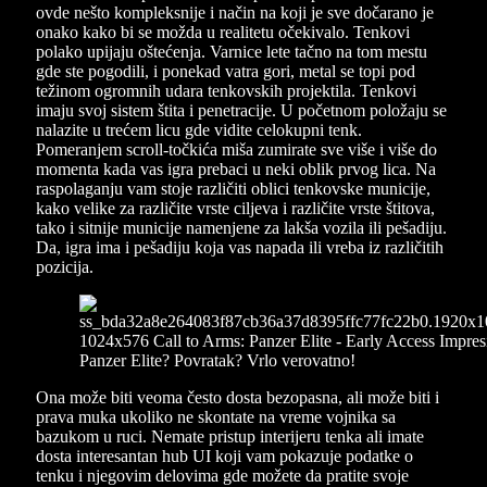
ovde nešto kompleksnije i način na koji je sve dočarano je
onako kako bi se možda u realitetu očekivalo. Tenkovi
polako upijaju oštećenja. Varnice lete tačno na tom mestu
gde ste pogodili, i ponekad vatra gori, metal se topi pod
težinom ogromnih udara tenkovskih projektila. Tenkovi
imaju svoj sistem štita i penetracije. U početnom položaju se
nalazite u trećem licu gde vidite celokupni tenk.
Pomeranjem scroll-točkića miša zumirate sve više i više do
momenta kada vas igra prebaci u neki oblik prvog lica. Na
raspolaganju vam stoje različiti oblici tenkovske municije,
kako velike za različite vrste ciljeva i različite vrste štitova,
tako i sitnije municije namenjene za lakša vozila ili pešadiju.
Da, igra ima i pešadiju koja vas napada ili vreba iz različitih
pozicija.
Ona može biti veoma često dosta bezopasna, ali može biti i
prava muka ukoliko ne skontate na vreme vojnika sa
bazukom u ruci. Nemate pristup interijeru tenka ali imate
dosta interesantan hub UI koji vam pokazuje podatke o
tenku i njegovim delovima gde možete da pratite svoje