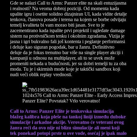
Gde se nalazi Call to Arms: Panzer elite na skali entuzijasma
i realnosti? Na veoma dobroj poziciji. Od momenta kada
upalite igru i osetite solidno dizajniran UI, kada vidite detalje
tenkova, članova posade i terena na kojem se borbe odvijaju
temelj kvaliteta bi vam morao biti jasan. Sve to je
zacementirano kada ispalite prvi projektil i ugledate damage
sistem na protivničkom tenku i okolnim zgradama. Vizija je
jasna i igri bukvalno fali još kontenta i peglanje performansi
i deluje kao siguran pogodak, bar u žanru. Definitivno
deluje da je fokus trenutno bar više na single player akciji i
kampanji u odnosu na multiplayer, ali to se uvek može
promeniti nekada u budućnosti, jer su dobri temelji tu za oba
moda. Tu je i skirmish mode koje je taktički sandbox koji
nudi veći oblik replay vrednosti.
Call to Arms: Panzer Elite je tenkovska simulacija
blažeg kalibra koja pleše na tankoj liniji između duboke
simulacije i arkadne akcije. Verovatno će veterani ovog
žanra reći da ovo nije ni blizu simulacije ali meni koji
tek ponekad potopi prste u ove vode, osećaj je ipak malo