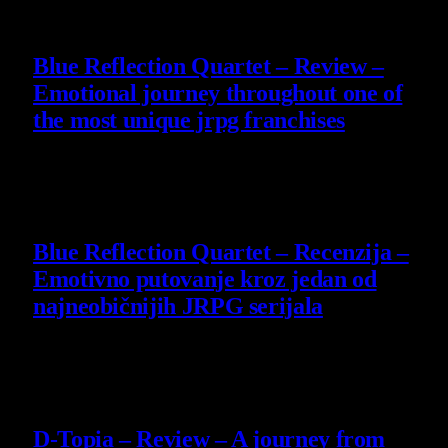
8.8
Blue Reflection Quartet – Review –
Emotional journey throughout one of
the most unique jrpg franchises
29 July 2026
8.8
Blue Reflection Quartet – Recenzija –
Emotivno putovanje kroz jedan od
najneobičnijih JRPG serijala
29 July 2026
8.5
D-Topia – Review – A journey from