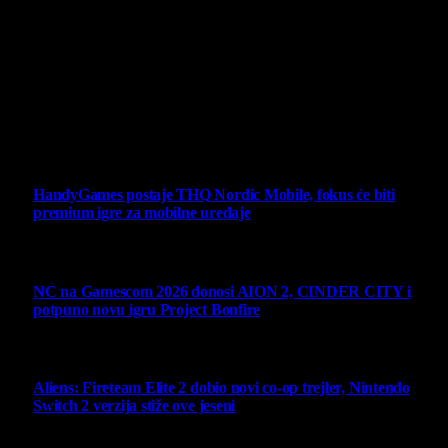
Virtualni Kutak brend, logo, domen i sajt su privatnog
vlasništva.
Sav sadržaj na sajtu je u vlasništvu Virtualni Kutak portala.
Svako neovlašćeno korišćenje sadržaja kažnjivo je
zakonom.
Ne propustite
HandyGames postaje THQ Nordic Mobile, fokus će biti
premium igre za mobilne uređaje
7 August 2026
NC na Gamescom 2026 donosi AION 2, CINDER CITY i
potpuno novu igru Project Bonfire
6 August 2026
Aliens: Fireteam Elite 2 dobio novi co-op trejler, Nintendo
Switch 2 verzija stiže ove jeseni
6 August 2026