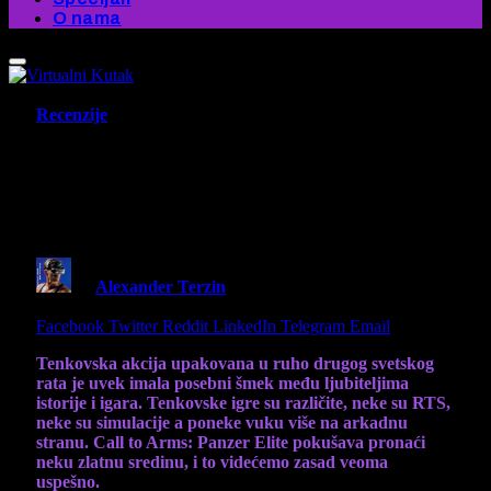
O nama
Recenzije
Call to Arms: Panzer Elite – Early
Access Impresije – Panzer Elite?
Povratak? Vrlo verovatno!
By
Alexander Terzin
7 October 2025
6 Mins Read
Share
Facebook
Twitter
Reddit
LinkedIn
Telegram
Email
Tenkovska akcija upakovana u ruho drugog svetskog
rata je uvek imala posebni šmek među ljubiteljima
istorije i igara. Tenkovske igre su različite, neke su RTS,
neke su simulacije a poneke vuku više na arkadnu
stranu. Call to Arms: Panzer Elite pokušava pronaći
neku zlatnu sredinu, i to videćemo zasad veoma
uspešno.