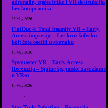
adrenalin, epske bitke i VR destrukcija
bez kompromisa
26 May 2026
FlatOut 4: Total Insanity VR – Early
Access impresije – Let kroz šoferku
koji ćete osetiti u stomaku
15 May 2026
Spymaster VR – Early Access
Recenzija – Sjajne špijunske zavrzlame
u VR-u
10 May 2026
7
Star Trek: Infection – Recenzija –