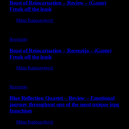
Beast of Reincarnation – Review – (Game)
Freak off the leash
By
Milan Radosavljević
9
Recenzije
Beast of Reincarnation – Recenzija – (Game)
Freak off the leash
By
Milan Radosavljević
8.8
Recenzije
Blue Reflection Quartet – Review – Emotional
journey throughout one of the most unique jrpg
franchises
By
Milan Radosavljević