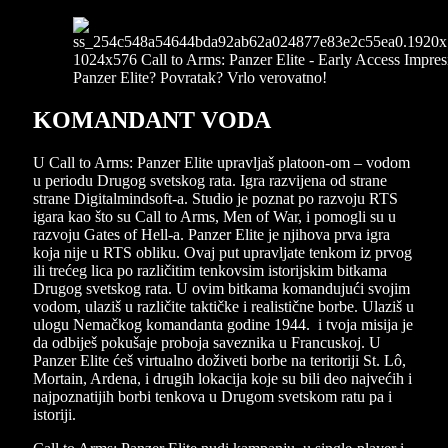
KOMANDANT VODA
U Call to Arms: Panzer Elite upravljaš platoon-om – vodom
u periodu Drugog svetskog rata. Igra razvijena od strane
strane Digitalmindsoft-a. Studio je poznat po razvoju RTS
igara kao što su Call to Arms, Men of War, i pomogli su u
razvoju Gates of Hell-a. Panzer Elite je njihova prva igra
koja nije u RTS obliku. Ovaj put upravljate tenkom iz prvog
ili trećeg lica po različitim tenkovsim istorijskim bitkama
Drugog svetskog rata. U ovim bitkama komandujući svojim
vodom, ulaziš u različite taktičke i realistične borbe. Ulaziš u
ulogu Nemačkog komandanta godine 1944. i tvoja misija je
da odbiješ pokušaje proboja saveznika u Francuskoj. U
Panzer Elite ćeš virtualno doživeti borbe na teritoriji St. Lô,
Mortain, Ardena, i drugih lokacija koje su bili deo najvećih i
najpoznatijih borbi tenkova u Drugom svetskom ratu pa i
istoriji.