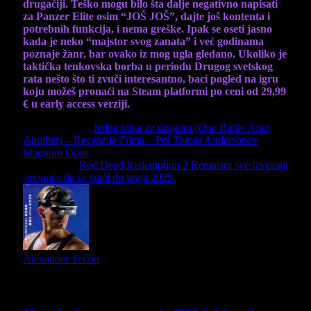
drugačiji. Teško mogu bilo šta dalje negativno napisati
za Panzer Elite osim “JOŠ JOŠ”, dajte još kontenta i
potrebnih funkcija, i nema greške. Ipak se oseti jasno
kada je neko “majstor svog zanata” i već godinama
poznaje žanr, bar ovako iz mog ugla gledano. Ukoliko je
taktička tenkovska borba u periodu Drugog svetskog
rata nešto što ti zvuči interesantno, baci pogled na igru
koju možeš pronaći na Steam platformi po ceni od 29,99
€ u early access verziji.
Previous Article
Jedna bitka za drugom (One Battle After
Another) – Recenzija Filma – Pol Tomas Andersonov
Magnum Opus
Next Article
Red Dead Redemption 2 Remaster sve izvesniji
-moguće da će izaći do kraja 2025.
Alexander Terzin
Slični
članci