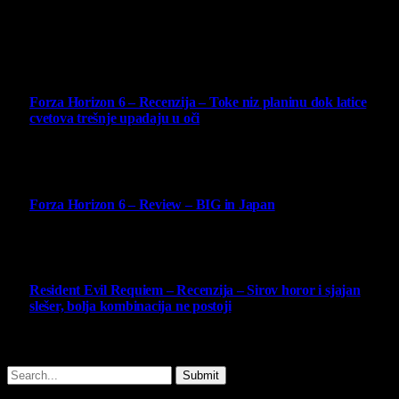
Najbolje ocenjeni opisi
10
Forza Horizon 6 – Recenzija – Toke niz planinu dok latice
cvetova trešnje upadaju u oči
14 May 2026
10
Forza Horizon 6 – Review – BIG in Japan
14 May 2026
10
Resident Evil Requiem – Recenzija – Sirov horor i sjajan
slešer, bolja kombinacija ne postoji
25 February 2026
Copyright © - 2026 Virtualni Kutak - All Rights Reserved.
Submit