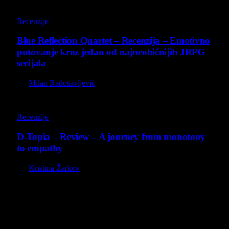
8.8
Recenzije
Blue Reflection Quartet – Recenzija – Emotivno
putovanje kroz jedan od najneobičnijih JRPG
serijala
By
Milan Radosavljević
8.5
Recenzije
D-Topia – Review – A journey from monotony
to empathy
By
Kristina Žarkov
O nama
Projekat Virtualni Kutak teži ka tome da približi gejming što
široj publici, sa idejom da edukuje sve posetioce, o igrama,
kroz njih i sa njima na razne i kreativne načine.