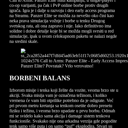
Call to Arms: Panzer Elite nudi kampanju, u single-player i
co-op varijanti, pa čak i PvP online borbe protiv drugih
igrača. Igra je i dalje u razvoju i deo early access programa
na Steamu. Panzer Elite se možda za nevešto oko čini kao
neka prava simulacija vožnje i borbe u tenku Drugog
svetskog rata, ali ona zapravo i nije. Iako definitivno ima
solidne i dobre detalje koje bi se možda mogli svrsiti u red
simulacije, ipak u svom celokupnom paketu se nalazi negde
na sredini skale.
BORBENI BALANS
Izborom misije i tenka koji želite da vozite, veoma brzo ste u
akciji. Svaka misija vam je označena težinom, i koliko
vremena će vam biti otprilike potrebno da je odigrate. Već
pri prvom metru kretanja sa tenkom osetite dobro prenetu
fiziku i težinu, i veoma brzo upadate u prvu borbu. Odmah
mi se svidelo kako sama akcija i damage sistem tenkova
funkcioniše. Svakako nije ona arkadna verzija gde pogodite
tenk samo više puta i on samo “puf” eksplodira. Stvari su