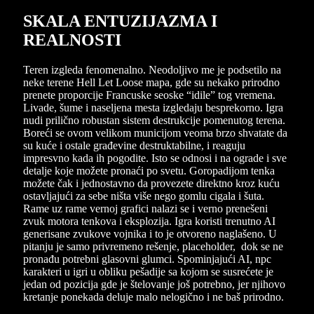
SKALA ENTUZIJAZMA I
REALNOSTI
Teren izgleda fenomenalno. Neodoljivo me je podsetilo na
neke terene Hell Let Loose mapa, gde su nekako prirodno
prenete proporcije Francuske seoske “idile” tog vremena.
Livade, šume i naseljena mesta izgledaju besprekorno. Igra
nudi prilično robustan sistem destrukcije pomenutog terena.
Boreći se ovom velikom municijom veoma brzo shvatate da
su kuće i ostale građevine destruktabilne, i reaguju
impresvno kada ih pogodite. Isto se odnosi i na ograde i sve
detalje koje možete pronaći po svetu. Goropadijom tenka
možete čak i jednostavno da provezete direktno kroz kuću
ostavljajući za sebe ništa više nego gomlu cigala i šuta.
Rame uz rame vernoj grafici nalazi se i verno prenešeni
zvuk motora tenkova i eksplozija. Igra koristi trenutno AI
generisane zvukove vojnika i to je otvoreno naglašeno. U
pitanju je samo privremeno rešenje, placeholder, dok se ne
pronađu potrebni glasovni glumci. Spominjajući AI, npc
karakteri u igri u obliku pešadije sa kojom se susrećete je
jedan od pozicija gde je štelovanje još potrebno, jer njihovo
kretanje ponekada deluje malo nelogično i ne baš prirodno.