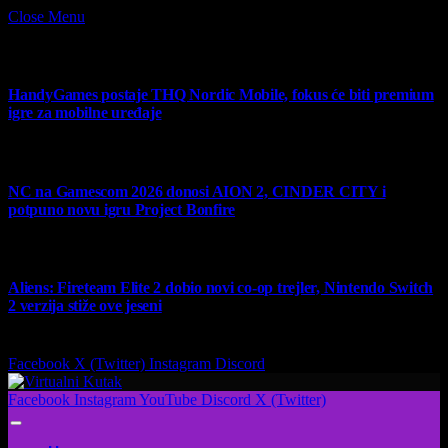
Close Menu
What's Hot
HandyGames postaje THQ Nordic Mobile, fokus će biti premium
igre za mobilne uređaje
7 August 2026
NC na Gamescom 2026 donosi AION 2, CINDER CITY i
potpuno novu igru Project Bonfire
6 August 2026
Aliens: Fireteam Elite 2 dobio novi co-op trejler, Nintendo Switch
2 verzija stiže ove jeseni
6 August 2026
Facebook
X (Twitter)
Instagram
Discord
Facebook
Instagram
YouTube
Discord
X (Twitter)