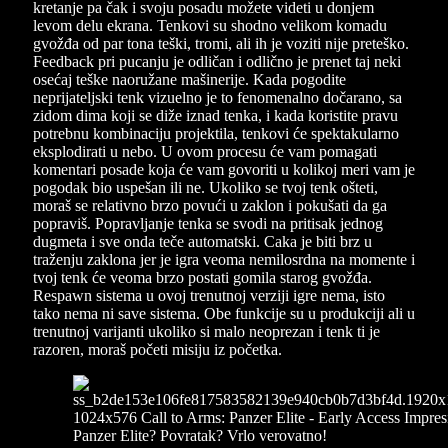
kretanje pa čak i svoju posadu možete videti u donjem
levom delu ekrana. Tenkovi su shodno velikom komadu
gvožđa od par tona teški, tromi, ali ih je voziti nije preteško.
Feedback pri pucanju je odličan i odlično je prenet taj neki
osećaj teške naoružane mašinerije. Kada pogodite
neprijateljski tenk vizuelno je to fenomenalno dočarano, sa
zidom dima koji se diže iznad tenka, i kada koristite pravu
potrebnu kombinaciju projektila, tenkovi će spektakularno
eksplodirati u nebo. U ovom procesu će vam pomagati
komentari posade koja će vam govoriti u kolikoj meri vam je
pogodak bio uspešan ili ne. Ukoliko se tvoj tenk ošteti,
moraš se relativno brzo povući u zaklon i pokušati da ga
popraviš. Popravljanje tenka se svodi na pritisak jednog
dugmeta i sve onda teče automatski. Caka je biti brz u
traženju zaklona jer je igra veoma nemilosrdna na momente i
tvoj tenk će veoma brzo postati gomila starog gvožđa.
Respawn sistema u ovoj trenutnoj verziji igre nema, isto
tako nema ni save sistema. Obe funkcije su u produkciji ali u
trenutnoj varijanti ukoliko si malo neoprezan i tenk ti je
razoren, moraš početi misiju iz početka.