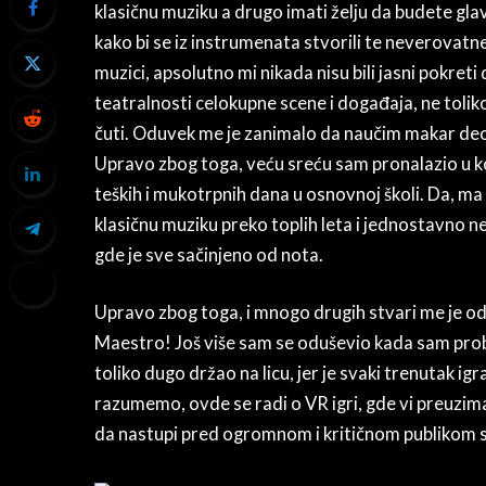
klasičnu muziku a drugo imati želju da budete gl
kako bi se iz instrumenata stvorili te neverovatn
muzici, apsolutno mi nikada nisu bili jasni pokret
teatralnosti celokupne scene i događaja, ne toliko
čuti. Oduvek me je zanimalo da naučim makar deo ti
Upravo zbog toga, veću sreću sam pronalazio u k
teških i mukotrpnih dana u osnovnoj školi. Da, m
klasičnu muziku preko toplih leta i jednostavno 
gde je sve sačinjeno od nota.
Upravo zbog toga, i mnogo drugih stvari me je o
Maestro! Još više sam se oduševio kada sam pro
toliko dugo držao na licu, jer je svaki trenutak igr
razumemo, ovde se radi o VR igri, gde vi preuzim
da nastupi pred ogromnom i kritičnom publikom 