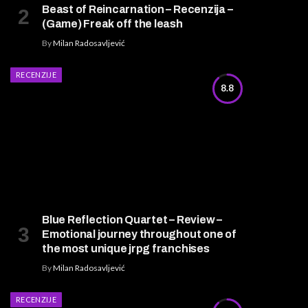
Beast of Reincarnation – Recenzija –
(Game) Freak off the leash
By
Milan Radosavljević
RECENZIJE
8.8
Blue Reflection Quartet – Review –
Emotional journey throughout one of
the most unique jrpg franchises
By
Milan Radosavljević
RECENZIJE