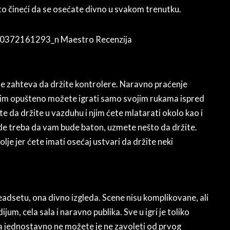
e to čineći da se osećate divno u svakom trenutku.
s ne zahteva da držite kontrolere. Naravno praćenje
asvim opušteno možete igrati samo svojim rukama ispred
e da držite u vazduhu i njim ćete mlatarati okolo kao i
de treba da vam bude baton, uzmete nešto da držite.
lje jer ćete imati osećaj ustvari da držite neki
adsetu, ona divno izgleda. Scene nisu komplikovane, ali
jum, cela sala i naravno publika. Sve u igri je toliko
jednostavno ne možete je ne zavoleti od prvog