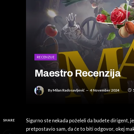
RECENZIJE
Maestro Recenzija
By
Milan Radosavljević
4 November 2024
Sigurno ste nekada poželeli da budete dirigent, j
SHARE
pretpostavio sam, da će to biti odgovor, okej maka