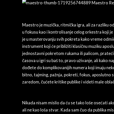
Maestro je muzička, ritmička igra, ali za razliku o
u fokusu kao i kontrolisanje celog orkestra koji je
je u masterovanju svih pokreta kako vreme odmiče.
instrument koji će približiti klasičnu muziku apos
jednostavni pokretom rukama ili palicom, prateći r
časova u igri su baš to, pravo uživanje, ali kako 
dođete do komplikovanijih numera koji imaju neko
bitno, tajming, pažnja, pokreti, fokus, aposlutno sv
zaredom, čućete kritike publike i videti male oblač
Nikada nisam mislio da ću se tako loše osećati ako 
ali ne kao loša stvar. Kada sam čuo da publika mis