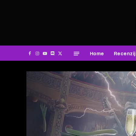
Home
Recenzi
Facebook
Instagram
YouTube
Discord
X
(Twitter)