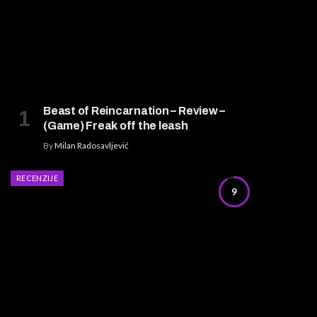
Beast of Reincarnation – Review –
(Game) Freak off the leash
By
Milan Radosavljević
RECENZIJE
9