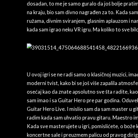
dosadan, to me je samo guralo da još bolje pratim
na kraju, bio sam divno nagrađen za to. Kada sam 
ružama, divnim sviranjem, glasnim aplauzom i na
kada sam igrao neku VR igru. Ma koliko to sve bil
U ovoj igri se ne radi samo o klasičnoj muzici, ima
moderni tvist, kako bi se još više zapalila atmosfe
osećaj kao da znate apsolutno sve šta radite, kao
sam imao i sa Guitar Hero pre par godina. Oduve
Guitar Hero Live. I mislio sam da sam master u g
radim kada sam uhvatio pravu gitaru. Maestro ima 
Kada sve masterujete u igri, pomislićete, o bož
koncertne sale i preuzmem palicu od pravog dirige