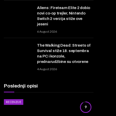
Aliens: Fireteam Elite 2 dobio
novi co-op trejler, Nintendo
Switch 2 verzija stiže ove
jeseni
6 August 2026
The Walking Dead: Streets of
Survival stiže 18. septembra
na PC i konzole,
prednarudžbine su otvorene
4 August 2026
Poslednji opisi
RECENZIJE
9