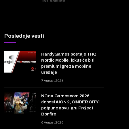
Poslednje vesti
HandyGames postaje THQ
Nordic Mobile, fokus će biti
premium igre za mobilne
uređaje
7 August 2026
NC na Gamescom 2026
donosi AION 2, CINDER CITY i
potpuno novu igru Project
Bonfire
6 August 2026