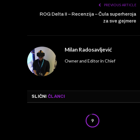
PREVIOUS ARTICLE
ROG Delta II – Recenzija – Čula superheroja
za sve gejmere
Milan Radosavljević
Owner and Editor in Chief
SLIČNI
ČLANCI
9