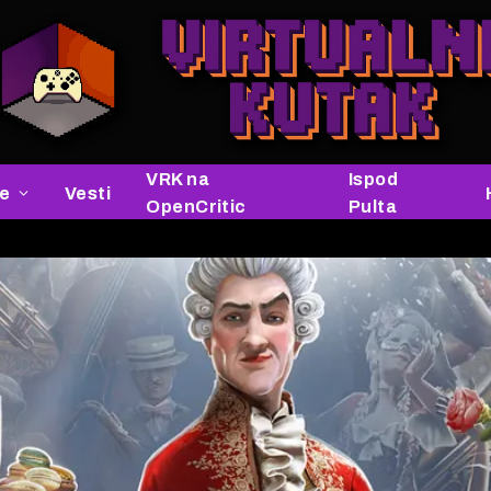
VRK na
Ispod
je
Vesti
OpenCritic
Pulta