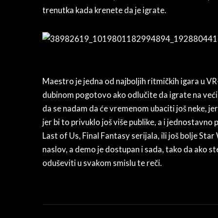
trenutka kada krenete da je igrate.
Maestro je jedna od najboljih ritmičkih igara u VR
dubinom pogotovo ako odlučite da igrate na veći
da se nadam da će vremenom ubaciti još neke, jer b
jer bi to privuklo još više publike, a i jednostavno
Last of Us, Final Fantasy serijala, ili još bolje 
naslov, a demo je dostupan i sada, tako da ako ste
oduševiti u svakom smislu te reči.