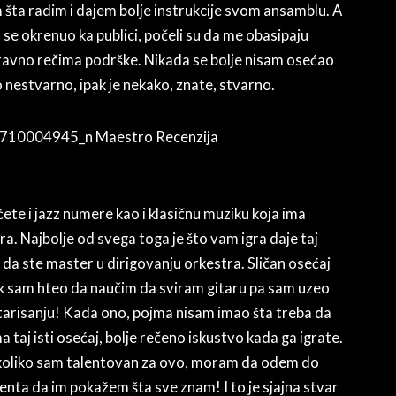
 šta radim i dajem bolje instrukcije svom ansamblu. A
se okrenuo ka publici, počeli su da me obasipaju
ravno rečima podrške. Nikada se bolje nisam osećao
o nestvarno, ipak je nekako, znate, stvarno.
ćete i jazz numere kao i klasičnu muziku koja ima
ra. Najbolje od svega toga je što vam igra daje taj
 da ste master u dirigovanju orkestra. Sličan osećaj
k sam hteo da naučim da sviram gitaru pa sam uzeo
itarisanju! Kada ono, pojma nisam imao šta treba da
taj isti osećaj, bolje rečeno iskustvo kada ga igrate.
e koliko sam talentovan za ovo, moram da odem do
nta da im pokažem šta sve znam! I to je sjajna stvar