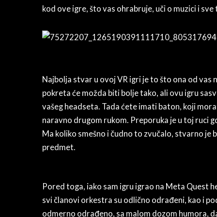
kod ove igre, što vas ohrabruje, uči o muzici i sv
Najbolja stvar u ovoj VR igri je to što ona od va
pokreta će možda biti bolje tako, ali ovu igru s
vašeg headseta. Tada ćete imati baton, koji morat
naravno drugom rukom. Preporuka je u toj ruci g
Ma koliko smešno i čudno to zvučalo, stvarno je bo
predmet.
Pored toga, iako sam igru igrao na Meta Quest he
svi članovi orkestra su odlično odrađeni, kao i podi
odmerno odrađeno, sa malom dozom humora, da 