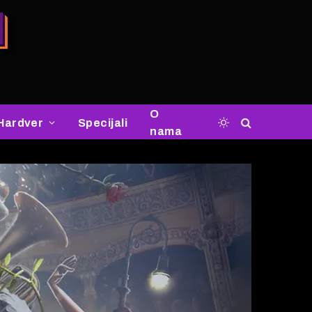
O
Hardver
Specijali
nama