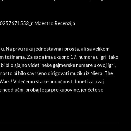
-u. Na prvu ruku jednostavna i prosta, ali sa velikom
m težinama. Za sada ima ukupno 17. numera u igri, tako
i bilo sjajno videti neke gejmerske numere u ovoj igri,
 prosto bi bilo savršeno dirigovati muziku iz Niera, The
Star Wars! Videćemo šta će budućnost doneti za ovaj
 neodlučni, probajte ga pre kupovine, jer ćete se