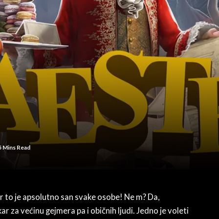
5 Mins Read
er to je apsolutno san svake osobe! Ne m? Da,
r za većinu gejmera pa i običnih ljudi. Jedno je voleti