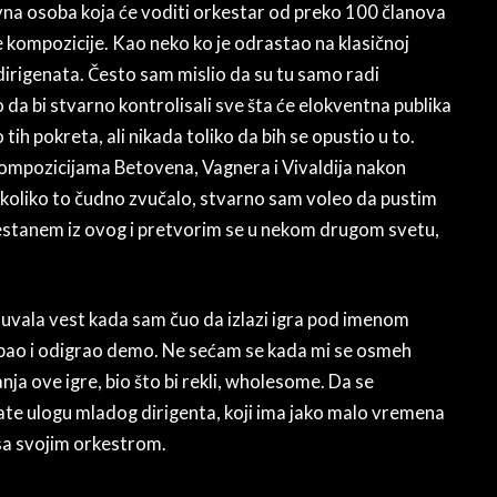
avna osoba koja će voditi orkestar od preko 100 članova
e kompozicije. Kao neko ko je odrastao na klasičnoj
i dirigenata. Često sam mislio da su tu samo radi
 da bi stvarno kontrolisali sve šta će elokventna publika
h pokreta, ali nikada toliko da bih se opustio u to.
ompozicijama Betovena, Vagnera i Vivaldija nakon
a koliko to čudno zvučalo, stvarno sam voleo da pustim
nestanem iz ovog i pretvorim se u nekom drugom svetu,
duvala vest kada sam čuo da izlazi igra pod imenom
bao i odigrao demo. Ne sećam se kada mi se osmeh
anja ove igre, bio što bi rekli, wholesome. Da se
ate ulogu mladog dirigenta, koji ima jako malo vremena
sa svojim orkestrom.