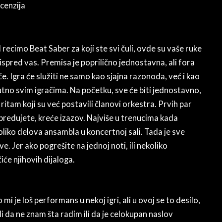
d recimo Beat Saber za koji ste svi čuli, ovde su vaše ruke
 ispred vas. Premisa je poprilično jednostavna, ali fora
 Igra će služiti ne samo kao sjajna razonoda, već i kao
lutno svim igračima. Na početku, sve će biti jednostavno,
itam koji su već postavili članovi orkestra. Prvih par
napredujete, kreće izazov. Najviše u trenucima kada
liko delova ansambla u koncertnoj sali. Tada je sve
e. Jer ako pogrešite na jednoj noti, ili nekoliko
iće njihovih dijaloga.
mi je loš performans u nekoj igri, ali u ovoj se to desilo,
li da ne znam šta radim ili da je celokupan naslov