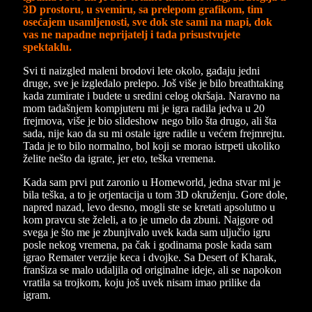
3D prostoru, u svemiru, sa prelepom grafikom, tim
osećajem usamljenosti, sve dok ste sami na mapi, dok
vas ne napadne neprijatelj i tada prisustvujete
spektaklu.
Svi ti naizgled maleni brodovi lete okolo, gađaju jedni
druge, sve je izgledalo prelepo. Još više je bilo breathtaking
kada zumirate i budete u sredini celog okršaja. Naravno na
mom tadašnjem kompjuteru mi je igra radila jedva u 20
frejmova, više je bio slideshow nego bilo šta drugo, ali šta
sada, nije kao da su mi ostale igre radile u većem frejmrejtu.
Tada je to bilo normalno, bol koji se morao istrpeti ukoliko
želite nešto da igrate, jer eto, teška vremena.
Kada sam prvi put zaronio u Homeworld, jedna stvar mi je
bila teška, a to je orjentacija u tom 3D okruženju. Gore dole,
napred nazad, levo desno, mogli ste se kretati apsolutno u
kom pravcu ste želeli, a to je umelo da zbuni. Najgore od
svega je što me je zbunjivalo uvek kada sam uljučio igru
posle nekog vremena, pa čak i godinama posle kada sam
igrao Remater verzije keca i dvojke. Sa Desert of Kharak,
franšiza se malo udaljila od originalne ideje, ali se napokon
vratila sa trojkom, koju još uvek nisam imao prilike da
igram.