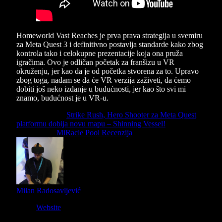
Homeworld Vast Reaches je prva prava strategija u svemiru
za Meta Quest 3 i definitivno postavlja standarde kako zbog
kontrola tako i celokupne prezentacije koja ona pruža
igračima. Ovo je odličan početak za franšizu u VR
okruženju, jer kao da je od početka stvorena za to. Upravo
zbog toga, nadam se da će VR verzija zaživeti, da ćemo
dobiti još neko izdanje u budućnosti, jer kao što svi mi
znamo, budućnost je u VR-u.
Previous Article
Strike Rush, Hero Shooter za Meta Quest
platformu dobija novu mapu – Shinning Vessel!
Next Article
MiRacle Pool Recenzija
Milan Radosavljević
Website