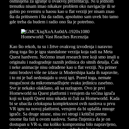
osmišljena za igranje u ovakvoj prezentaciji. Ni u jednom
trenutku nisam imao nikakav problem oko navigacije ili se
gubio po svemiru u haosu kao u flat verziji jer nisam znao
šta da pritisnem i šta da radim, apsolutno sam uvek bio tamo
gde treba da budem i radio ono šta je potrebno.
Kao što rekoh, tu su i žrtve ovakvog izvođenja i naravno
zbog toga što je igra standalone verzija koja radi na Meta
Quest hardveru. Nećemo imati research tree koji smo imali u
originalu i nadogradnje raznih jedinica do sitnih detalja. Čak
i neke animacije nisu odrađene kao u flat verziji. Na primer
ratni brodovi više ne izlaze iz Modershipa kada ih napravite,
i to mi je baš nedostajalo u ovoj igri. Pored toga, nemate
mogućnost da mikromenadžujete svaku jedinicu zasebno.
Sve je nekako olakšano, ali sa razlogom. Ovo je prvi
Homeworld na Quest platformi i verujem da većina igrača
koji su kupili Quest nisu nikada ni čuli za Homeworld. Kada
bi se ubacila celokupna kompleksnost ovih naslova u prvu
VR igru na novoj platformi, verujem da bi uplašila mnoge
igrače. Sa druge strane, nisu svi strogi i kritični prema
onome šta fali u ovom naslovu. Sama činjenica da je on
dostupan u VR-u, ma koliko kompromisa bilo napravljeno,