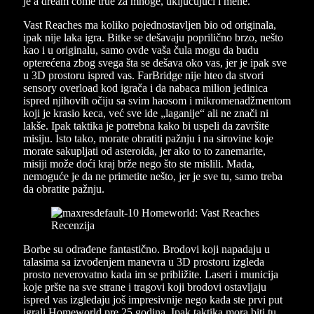
je a dream come true za mnoge, uključujući i mene.
Vast Reaches ma koliko pojednostavljen bio od originala,
ipak nije laka igra. Bitke se dešavaju poprilično brzo, nešto
kao i u originalu, samo ovde vaša čula mogu da budu
opterećena zbog svega šta se dešava oko vas, jer je ipak sve
u 3D prostoru ispred vas. FarBridge nije hteo da stvori
sensory overload kod igrača i da nabaca milion jedinica
ispred njihovih očiju sa svim haosom i mikromenadžmentom
koji je krasio keca, već sve ide „laganije“ ali ne znači ni
lakše. Ipak taktika je potrebna kako bi uspeli da završite
misiju. Isto tako, morate obratiti pažnju i na sirovine koje
morate sakupljati od asteroida, jer ako to to zanemarite,
misiji može doći kraj brže nego što ste mislili. Mada,
nemoguće je da ne primetite nešto, jer je sve tu, samo treba
da obratite pažnju.
Borbe su odrađene fantastično. Brodovi koji napadaju u
talasima sa izvođenjem manevra u 3D prostoru izgleda
prosto neverovatno kada im se približite. Laseri i municija
koje pršte na sve strane i tragovi koji brodovi ostavljaju
ispred vas izgledaju još impresivnije nego kada ste prvi put
igrali Homeworld pre 25 godina. Ipak taktika mora biti tu,