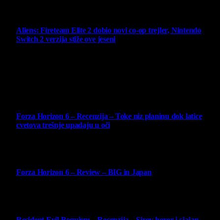
6 August 2026
Aliens: Fireteam Elite 2 dobio novi co-op trejler, Nintendo
Switch 2 verzija stiže ove jeseni
6 August 2026
Najbolje ocenjeni opisi
10
Forza Horizon 6 – Recenzija – Toke niz planinu dok latice
cvetova trešnje upadaju u oči
14 May 2026
10
Forza Horizon 6 – Review – BIG in Japan
14 May 2026
10
Resident Evil Requiem – Recenzija – Sirov horor i sjajan