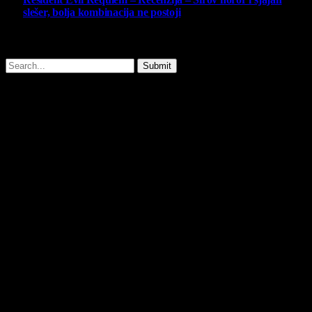
slešer, bolja kombinacija ne postoji
25 February 2026
Copyright © - 2026 Virtualni Kutak - All Rights Reserved.
Submit
Type above and press
Enter
to search. Press
Esc
to cancel.