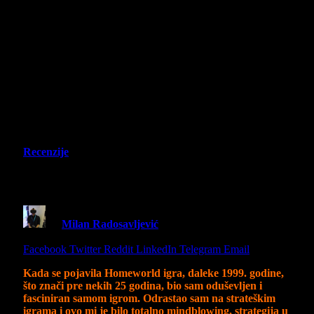
Recenzije
Homeworld: Vast Reaches Recenzija
By
Milan Radosavljević
29 June 2024
7 Mins Read
Share
Facebook
Twitter
Reddit
LinkedIn
Telegram
Email
Kada se pojavila Homeworld igra, daleke 1999. godine,
što znači pre nekih 25 godina, bio sam oduševljen i
fasciniran samom igrom. Odrastao sam na strateškim
igrama i ovo mi je bilo totalno mindblowing, strategija u