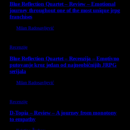
Blue Reflection Quartet – Review – Emotional
journey throughout one of the most unique jrpg
franchises
By
Milan Radosavljević
8.8
Recenzije
Blue Reflection Quartet – Recenzija – Emotivno
putovanje kroz jedan od najneobičnijih JRPG
serijala
By
Milan Radosavljević
8.5
Recenzije
D-Topia – Review – A journey from monotony
to empathy