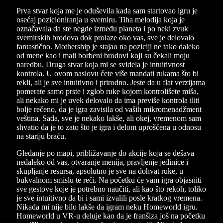
Prva stvar koja me je oduševila kada sam startovao igru je
osećaj pozicioniranja u svemiru. Tiha melodija koja je
označavala da ste negde između planeta i po neki zvuk
svemirskih brodova dok prolaze oko vas, sve je delovalo
fantastično. Mothership je stajao na poziciji ne tako daleko
od mene kao i mali borbeni brodovi koji su čekali moju
naredbu. Druga stvar koja mi se svidela je intuitivnost
kontrola. U ovom naslovu ćete više mandati rukama što bi
rekli, ali je sve intuitivno i prirodno. Jeste da u flat verzijama
pomerate samo prste i zglob ruke kojom kontrolišete miša,
ali nekako mi je uvek delovalo da ima previše kontrola iliti
bolje rečeno, da je igra zavisila od vaših mikromenadžment
veština. Sada, sve je nekako lakše, ali okej, vremenom sam
shvatio da je to zato što je igra i delom uprošćena u odnosu
na stariju braću.
Gledanje po mapi, približavanje do akcije koja se dešava
nedaleko od vas, otvaranje menija, pravljenje jedinice i
skupljanje resursa, apsolutno je sve na dohvat ruke, u
bukvalnom smislu te reči. Na početku će vam igra objasniti
sve gestove koje je potrebno naučiti, ali kao što rekoh, toliko
je sve intuitivno da bi i sami izvalili posle kratkog vremena.
Nikada mi nije bilo lakše da igram neku Homeworld igru.
Homeworld u VR-u deluje kao da je franšiza još na početku