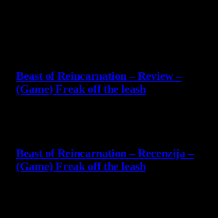
Owner and Editor in Chief
Slični
članci
9
Beast of Reincarnation – Review –
(Game) Freak off the leash
4 August 2026
9
Beast of Reincarnation – Recenzija –
(Game) Freak off the leash
4 August 2026
8.8