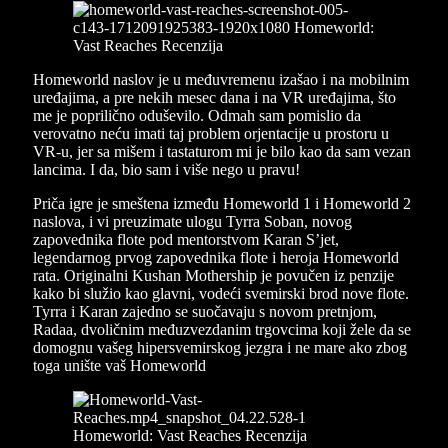
Homeworld naslov je u međuvremenu izašao i na mobilnim
uređajima, a pre nekih mesec dana i na VR uređajima, što
me je poprilično oduševilo. Odmah sam pomislio da
verovatno neću imati taj problem orjentacije u prostoru u
VR-u, jer sa mišem i tastaturom mi je bilo kao da sam vezan
lancima. I da, bio sam i više nego u pravu!
Priča igre je smeštena između Homeworld 1 i Homeworld 2
naslova, i vi preuzimate ulogu Tyrra Soban, novog
zapovednika flote pod mentorstvom Karan S’jet,
legendarnog prvog zapovednika flote i heroja Homeworld
rata. Originalni Kushan Mothership je povučen iz penzije
kako bi služio kao glavni, vodeći svemirski brod nove flote.
Tyrra i Karan zajedno se suočavaju s novom pretnjom,
Radaa, dvoličnim međuzvezdanim trgovcima koji žele da se
domognu vašeg hipersvemirskog jezgra i ne mare ako zbog
toga unište vaš Homeworld