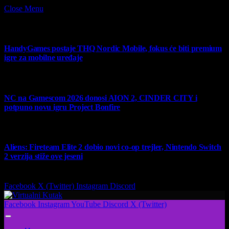
Close Menu
What's Hot
HandyGames postaje THQ Nordic Mobile, fokus će biti premium
igre za mobilne uređaje
7 August 2026
NC na Gamescom 2026 donosi AION 2, CINDER CITY i
potpuno novu igru Project Bonfire
6 August 2026
Aliens: Fireteam Elite 2 dobio novi co-op trejler, Nintendo Switch
2 verzija stiže ove jeseni
6 August 2026
Facebook
X (Twitter)
Instagram
Discord
Facebook
Instagram
YouTube
Discord
X (Twitter)