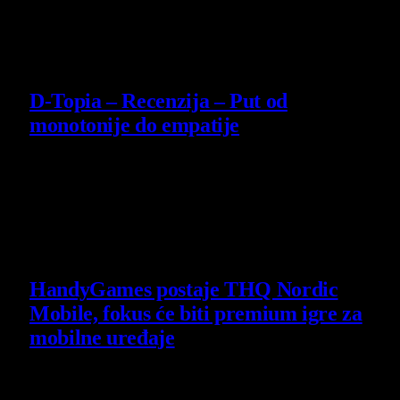
14 July 2026
8.5
D-Topia – Recenzija – Put od
monotonije do empatije
14 July 2026
Poslednje vesti
HandyGames postaje THQ Nordic
Mobile, fokus će biti premium igre za
mobilne uređaje
7 August 2026