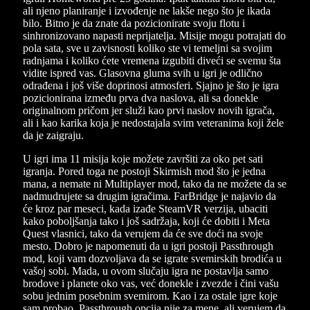
ali njeno planiranje i izvođenje ne lakše nego što je ikada
bilo. Bitno je da znate da pozicionirate svoju flotu i
sinhronizovano napasti neprijatelja. Misije mogu potrajati do
pola sata, sve u zavisnosti koliko ste vi temeljni sa svojim
radnjama i koliko ćete vremena izgubiti diveći se svemu šta
vidite ispred vas. Glasovna gluma svih u igri je odlično
odrađena i još više doprinosi atmosferi. Sjajno je što je igra
pozicionirana između prva dva naslova, ali sa donekle
originalnom pričom jer služi kao prvi naslov novih igrača,
ali i kao karika koja je nedostajala svim veteranima koji žele
da je zaigraju.
U igri ima 11 misija koje možete završiti za oko pet sati
igranja. Pored toga ne postoji Skirmish mod što je jedna
mana, a nemate ni Multiplayer mod, tako da ne možete da se
nadmudrujete sa drugim igračima. FarBridge je najavio da
će kroz par meseci, kada izađe SteamVR verzija, ubaciti
kako poboljšanja tako i još sadržaja, koji će dobiti i Meta
Quest vlasnici, tako da verujem da će sve doći na svoje
mesto. Dobro je napomenuti da u igri postoji Passthrough
mod, koji vam dozvoljava da se igrate svemirskih brodića u
vašoj sobi. Mada, u ovom slučaju igra ne postavlja samo
brodove i planete oko vas, već donekle i zvezde i čini vašu
sobu jednim posebnim svemirom. Kao i za ostale igre koje
sam probao, Passthrough opcija nije za mene, ali verujem da