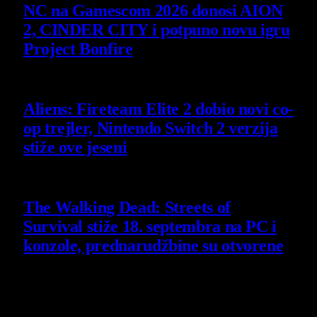
NC na Gamescom 2026 donosi AION
2, CINDER CITY i potpuno novu igru
Project Bonfire
6 August 2026
Aliens: Fireteam Elite 2 dobio novi co-
op trejler, Nintendo Switch 2 verzija
stiže ove jeseni
6 August 2026
The Walking Dead: Streets of
Survival stiže 18. septembra na PC i
konzole, prednarudžbine su otvorene
4 August 2026
Poslednji opisi