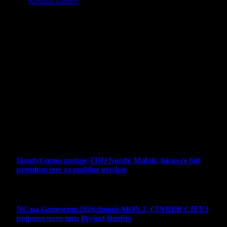
By
Kristina Žarkov
O nama
Projekat Virtualni Kutak teži ka tome da približi gejming što
široj publici, sa idejom da edukuje sve posetioce, o igrama,
kroz njih i sa njima na razne i kreativne načine.
Virtualni Kutak brend, logo, domen i sajt su privatnog
vlasništva.
Sav sadržaj na sajtu je u vlasništvu Virtualni Kutak portala.
Svako neovlašćeno korišćenje sadržaja kažnjivo je
zakonom.
Ne propustite
HandyGames postaje THQ Nordic Mobile, fokus će biti
premium igre za mobilne uređaje
7 August 2026
NC na Gamescom 2026 donosi AION 2, CINDER CITY i
potpuno novu igru Project Bonfire