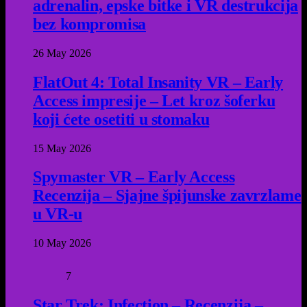
adrenalin, epske bitke i VR destrukcija
bez kompromisa
26 May 2026
FlatOut 4: Total Insanity VR – Early
Access impresije – Let kroz šoferku
koji ćete osetiti u stomaku
15 May 2026
Spymaster VR – Early Access
Recenzija – Sjajne špijunske zavrzlame
u VR-u
10 May 2026
7
Star Trek: Infection – Recenzija –