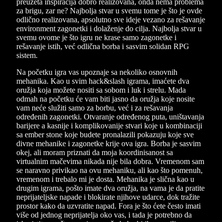
preuzeta inspiracija dobro realizovana, onda nema problema
za brigu, zar ne? Najbolja stvar u svemu tome je što je ovde
odlično realizovana, apsolutno sve ideje vezano za rešavanje
environment zagonetki i dolaženje do cilja. Najbolja stvar u
svemu ovome je što igru ne krase samo zagonetke i
rešavanje istih, već odlična borba i sasvim solidan RPG
sistem.
Na početku igra vas upoznaje sa nekoliko osnovnih
mehanika. Kao u svim hack&slash igrama, imaćete dva
oružja koja možete nositi sa sobom i luk i strelu. Mada
odmah na početku će vam biti jasno da oružja koje nosite
vam neće služiti samo za borbu, već i za rešavanja
određenih zagonetki. Otvaranje određenog puta, uništavanja
barijere a kasnije i komplikovanije stvari koje u kombinaciji
sa ember stone koje budete pronalazili pokazuju koje sve
divne mehanike i zagonetke krije ova igra. Borba je sasvim
okej, ali moram priznati da moja koordinisanost sa
virtualnim mačevima nikada nije bila dobra. Vremenom sam
se naravno privikao na ovu mehaniku, ali kao što pomenuh,
vremenom i trebalo mi je dosta. Mehanika je slična kao u
drugim igrama, pošto imate dva oružja, na vama je da pratite
neprijateljske napade i blokirate njihove udarce, dok tražite
prostor kako da uzvratite napad. Fora je što ćete često imati
više od jednog neprijatelja oko vas, i tada je potrebno da