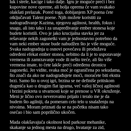
luk i strele, kacige i tako dalje. Igru je moguće preći i bez
kupovine nove opreme, ali bolja oprema će vam svakako
olakšati prelazak. Pored toga, dobijanjem XP poena ćete
otključavati Talent poene. Njih možete koristiti za
nadograđivanje Kazima, njegovu agilnost, health, fokus i
snagu, ali isto tako i za unapređivanje ember stonesa koje
budete koristili. Ovo je jako krucijalna stavka jer za
rešavanje nekih zagonetki vam je jednostavno potrebno da
vam neki ember stone bude nabudžen što je više moguće.
Svaka nadogradnja u osnovi povećava ili produžava
određeni efekat ember stonea, nebitno da li je to usporavanje
vremena ili zamrzavanje vode ili nešto treće, ali što više
vremena imate, to ćete lakše preći određenu deonicu
zagonetki. Jer vidite, svaka moć je ograničena po sekudama,
što znači da ako ne nadograđujete moći, moraćete biti ekstra
brzi. Samo što u ovoj igri, brzina se ne definiše pritiskom
dugmića kao u drugim flat igrama, već vašoj ličnoj agilnosti
i brzini pokreta u stvarnosti koje se prenose u VR okruženje.
Meni je lično ovo neverovatno prijalo i teralo me je da
budem što agilniji, da pomeram celo telo u snalaženju na
nivoima. Moram priznati da se na početku nisam tako
osećao i bio sam poprilično ukočen.
Mada olakšavajuća okolnost kod parkour mehanike,
skakanje sa jednog mesta na drugo, hvatanje za zid,