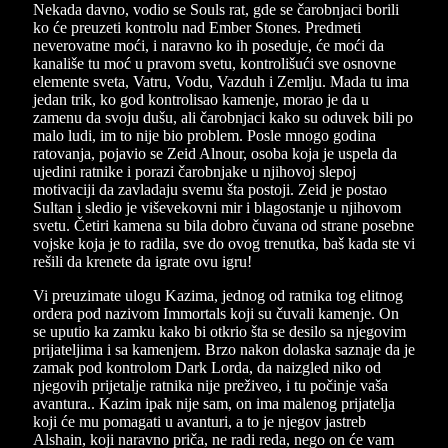
Nekada davno, vodio se Souls rat, gde se čarobnjaci borili
ko će preuzeti kontrolu nad Ember Stones. Predmeti
neverovatne moći, i naravno ko ih poseduje, će moći da
kanališe tu moć u pravom svetu, kontrolišući sve osnovne
elemente sveta, Vatru, Vodu, Vazduh i Zemlju. Mada tu ima
jedan trik, ko god kontrolisao kamenje, morao je da u
zamenu da svoju dušu, ali čarobnjaci kako su oduvek bili po
malo ludi, im to nije bio problem. Posle mnogo godina
ratovanja, pojavio se Zeid Alnour, osoba koja je uspela da
ujedini ratnike i porazi čarobnjake u njihovoj slepoj
motivaciji da zavladaju svemu šta postoji. Zeid je postao
Sultan i sledio je viševekovni mir i blagostanje u njihovom
svetu. Četiri kamena su bila dobro čuvana od strane posebne
vojske koja je to radila, sve do ovog trenutka, baš kada ste vi
rešili da krenete da igrate ovu igru!
Vi preuzimate ulogu Kazima, jednog od ratnika tog elitnog
ordera pod nazivom Immortals koji su čuvali kamenje. On
se uputio ka zamku kako bi otkrio šta se desilo sa njegovim
prijateljima i sa kamenjem. Brzo nakon dolaska saznaje da je
zamak pod kontrolom Dark Lorda, da naizgled niko od
njegovih prijetalje ratnika nije preživeo, i tu počinje vaša
avantura.. Kazim ipak nije sam, on ima malenog prijatelja
koji će mu pomagati u avanturi, a to je njegov jastreb
Alshain, koji naravno priča, ne radi reda, nego on će vam