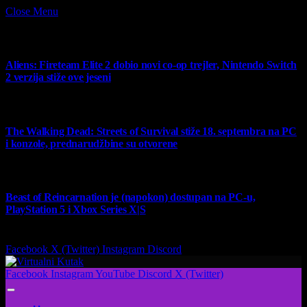
Close Menu
What's Hot
Aliens: Fireteam Elite 2 dobio novi co-op trejler, Nintendo Switch
2 verzija stiže ove jeseni
6 August 2026
The Walking Dead: Streets of Survival stiže 18. septembra na PC
i konzole, prednarudžbine su otvorene
4 August 2026
Beast of Reincarnation je (napokon) dostupan na PC-u,
PlayStation 5 i Xbox Series X|S
4 August 2026
Facebook
X (Twitter)
Instagram
Discord
Facebook
Instagram
YouTube
Discord
X (Twitter)