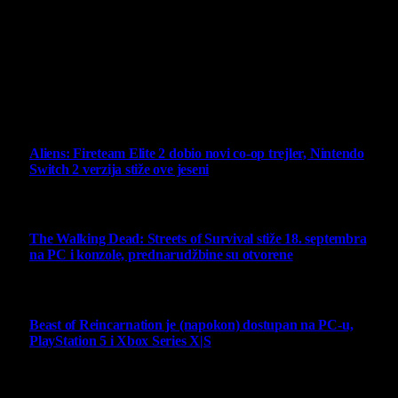
Virtualni Kutak brend, logo, domen i sajt su privatnog
vlasništva.
Sav sadržaj na sajtu je u vlasništvu Virtualni Kutak portala.
Svako neovlašćeno korišćenje sadržaja kažnjivo je
zakonom.
Ne propustite
Aliens: Fireteam Elite 2 dobio novi co-op trejler, Nintendo
Switch 2 verzija stiže ove jeseni
6 August 2026
The Walking Dead: Streets of Survival stiže 18. septembra
na PC i konzole, prednarudžbine su otvorene
4 August 2026
Beast of Reincarnation je (napokon) dostupan na PC-u,
PlayStation 5 i Xbox Series X|S
4 August 2026