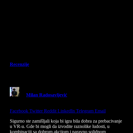
Recenzije
Ember Souls Recenzija
By
Milan Radosavljević
21 November 2024
10 Mins
Read
Share
Facebook
Twitter
Reddit
LinkedIn
Telegram
Email
Sigurno ste zamišljali koja bi igra bila dobra za prebacivanje
u VR-u. Gde bi mogli da izvodite raznolike ludosti, u
kombinaciji sa dobrom akcijom i naravno solidnom