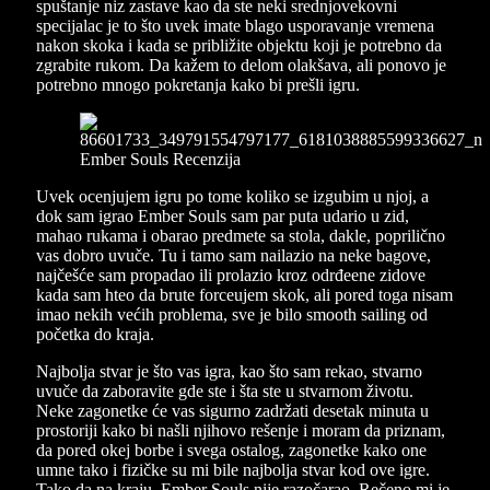
spuštanje niz zastave kao da ste neki srednjovekovni
specijalac je to što uvek imate blago usporavanje vremena
nakon skoka i kada se približite objektu koji je potrebno da
zgrabite rukom. Da kažem to delom olakšava, ali ponovo je
potrebno mnogo pokretanja kako bi prešli igru.
Uvek ocenjujem igru po tome koliko se izgubim u njoj, a
dok sam igrao Ember Souls sam par puta udario u zid,
mahao rukama i obarao predmete sa stola, dakle, poprilično
vas dobro uvuče. Tu i tamo sam nailazio na neke bagove,
najčešće sam propadao ili prolazio kroz odrđeene zidove
kada sam hteo da brute forceujem skok, ali pored toga nisam
imao nekih većih problema, sve je bilo smooth sailing od
početka do kraja.
Najbolja stvar je što vas igra, kao što sam rekao, stvarno
uvuče da zaboravite gde ste i šta ste u stvarnom životu.
Neke zagonetke će vas sigurno zadržati desetak minuta u
prostoriji kako bi našli njihovo rešenje i moram da priznam,
da pored okej borbe i svega ostalog, zagonetke kako one
umne tako i fizičke su mi bile najbolja stvar kod ove igre.
Tako da na kraju, Ember Souls nije razočarao. Rečeno mi je