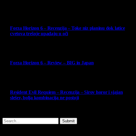
Najbolje ocenjeni opisi
10
Forza Horizon 6 – Recenzija – Toke niz planinu dok latice
cvetova trešnje upadaju u oči
14 May 2026
10
Forza Horizon 6 – Review – BIG in Japan
14 May 2026
10
Resident Evil Requiem – Recenzija – Sirov horor i sjajan
slešer, bolja kombinacija ne postoji
25 February 2026
Copyright © - 2026 Virtualni Kutak - All Rights Reserved.
Submit
Type above and press
Enter
to search. Press
Esc
to cancel.