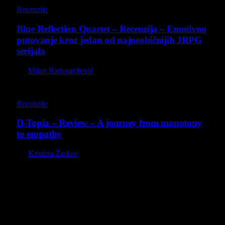
8.8
Recenzije
Blue Reflection Quartet – Recenzija – Emotivno
putovanje kroz jedan od najneobičnijih JRPG
serijala
By
Milan Radosavljević
8.5
Recenzije
D-Topia – Review – A journey from monotony
to empathy
By
Kristina Žarkov
O nama
Projekat Virtualni Kutak teži ka tome da približi gejming što
široj publici, sa idejom da edukuje sve posetioce, o igrama,
kroz njih i sa njima na razne i kreativne načine.