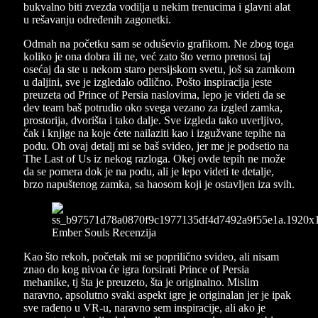
bukvalno biti zvezda vodilja u nekim trenucima i glavni alat
u rešavanju određenih zagonetki.
Odmah na početku sam se oduševio grafikom. Ne zbog toga
koliko je ona dobra ili ne, već zato što verno prenosi taj
osećaj da ste u nekom staro persijskom svetu, još sa zamkom
u daljini, sve je izgledalo odlično. Pošto inspiracija jeste
preuzeta od Prince of Persia naslovima, lepo je videti da se
dev team baš potrudio oko svega vezano za izgled zamka,
prostorija, dvorišta i tako dalje. Sve izgleda tako uverljivo,
čak i knjige na koje ćete nailaziti kao i izgužvane tepihe na
podu. Oh ovaj detalj mi se baš svideo, jer me je podsetio na
The Last of Us iz nekog razloga. Okej ovde tepih ne može
da se pomera dok je na podu, ali je lepo videti te detalje,
brzo napuštenog zamka, sa haosom koji je ostavljen iza svih.
Kao što rekoh, početak mi se poprilično svideo, ali nisam
znao do kog nivoa će igra forsirati Prince of Persia
mehanike, tj šta je preuzeto, šta je originalno. Mislim
naravno, apsolutno svaki aspekt igre je originalan jer je ipak
sve rađeno u VR-u, naravno sem inspiracije, ali ako je