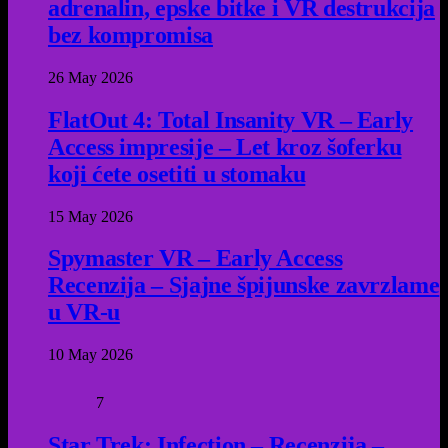
adrenalin, epske bitke i VR destrukcija
bez kompromisa
26 May 2026
FlatOut 4: Total Insanity VR – Early
Access impresije – Let kroz šoferku
koji ćete osetiti u stomaku
15 May 2026
Spymaster VR – Early Access
Recenzija – Sjajne špijunske zavrzlame
u VR-u
10 May 2026
7
Star Trek: Infection – Recenzija –