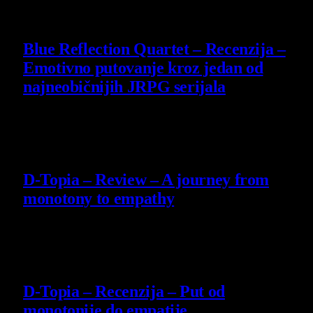
8.8
Blue Reflection Quartet – Recenzija –
Emotivno putovanje kroz jedan od
najneobičnijih JRPG serijala
29 July 2026
8.5
D-Topia – Review – A journey from
monotony to empathy
14 July 2026
8.5
D-Topia – Recenzija – Put od
monotonije do empatije