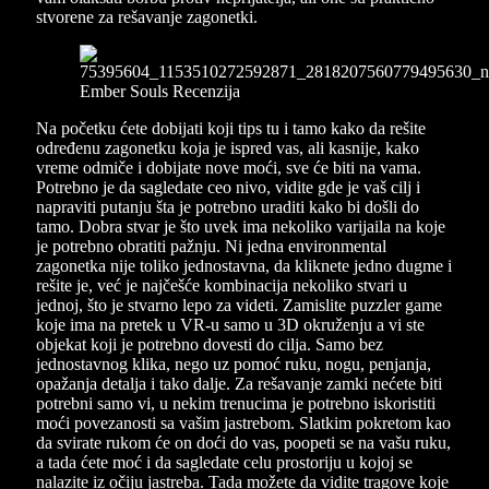
stvorene za rešavanje zagonetki.
Na početku ćete dobijati koji tips tu i tamo kako da rešite
određenu zagonetku koja je ispred vas, ali kasnije, kako
vreme odmiče i dobijate nove moći, sve će biti na vama.
Potrebno je da sagledate ceo nivo, vidite gde je vaš cilj i
napraviti putanju šta je potrebno uraditi kako bi došli do
tamo. Dobra stvar je što uvek ima nekoliko varijaila na koje
je potrebno obratiti pažnju. Ni jedna environmental
zagonetka nije toliko jednostavna, da kliknete jedno dugme i
rešite je, već je najčešće kombinacija nekoliko stvari u
jednoj, što je stvarno lepo za videti. Zamislite puzzler game
koje ima na pretek u VR-u samo u 3D okruženju a vi ste
objekat koji je potrebno dovesti do cilja. Samo bez
jednostavnog klika, nego uz pomoć ruku, nogu, penjanja,
opažanja detalja i tako dalje. Za rešavanje zamki nećete biti
potrebni samo vi, u nekim trenucima je potrebno iskoristiti
moći povezanosti sa vašim jastrebom. Slatkim pokretom kao
da svirate rukom će on doći do vas, poopeti se na vašu ruku,
a tada ćete moć i da sagledate celu prostoriju u kojoj se
nalazite iz očiju jastreba. Tada možete da vidite tragove koje