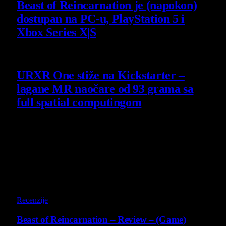
Beast of Reincarnation je (napokon)
dostupan na PC-u, PlayStation 5 i
Xbox Series X|S
4 August 2026
URXR One stiže na Kickstarter –
lagane MR naočare od 93 grama sa
full spatial computingom
30 July 2026
Poslednji opisi
9
Recenzije
Beast of Reincarnation – Review – (Game)