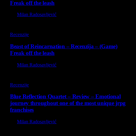
Freak off the leash
By
Milan Radosavljević
9
Recenzije
Beast of Reincarnation – Recenzija – (Game)
Freak off the leash
By
Milan Radosavljević
8.8
Recenzije
Blue Reflection Quartet – Review – Emotional
journey throughout one of the most unique jrpg
franchises
By
Milan Radosavljević