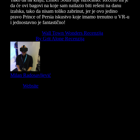
da će ovi bagovi na koje sam nailazio biti rešeni na danu
izalska, tako da nisam toliko zabrinut, jer je ovo jedino
pravo Prince of Persia iskustvo koje imamo trenutno u VR-u
i jednostavno je fantastično!
Previous Article
Wall Town Wonders Recenzija
Next Article
By Grit Alone Recenzija
Milan Radosavljević
Website
Owner and Editor in Chief
Slični
članci
9