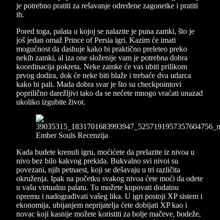
je potrebno pratiti za rešavanje određene zagonetke i pratiti
ih.
Pored toga, palata u kojoj se nalazite je puna zamki, što je
još jedan omaž Prince of Persia igri. Kazim će imati
mogućnost da dashuje kako bi praktično preleteo preko
nekih zamki, al iza one složenije vam je potrebna dobra
koordinacija pokreta. Neke zamke će vas ubiti prilikom
prvog dodira, dok će neke biti blaže i trebaće dva udarca
kako bi pali. Mada dobra svar je što su checkpointovi
poprilično darežljivi tako da se nećete mnogo vraćati unazad
ukoliko izgubite život.
Kada budete krenuli igru, moćićete da prelazite iz nivoa u
nivo bez bilo kakvog prekida. Bukvalno svi nivoi su
povezani, njih petnaest, koji se dešavaju u tri različita
okruženja. Ipak na početku svakog nivoa ćete moći da odete
u vašu virtualnu palatu. Tu možete kupovati dodatnu
opremu i nadograđivati vašeg lika. U igri postoji XP sistem i
ekonomija, ubijanjem neprijatelja ćete dobijati XP kao i
novac koji kasnije možete koristiti za bolje mačeve, bodeže,