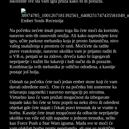
iskoristite sve šta vam igra pruža kako bi ih porazili.
Na početku nećete imati puno toga šta ćete moći da koristite,
naravno sem tih osnovnih oružja. Ali kako napredujete kroz
igru, učite parkour mehaniku koja je prosto fantastična, nivo
vašeg snalaženja u prostoru će rasti. Moćićete da radite
prave vratolomije, naravno ukoliko vam je prijatno raditi ih
u VR-u, penjati se na zidove, drveća kako bi izgegavali
neprijatelje i tražiti što lukaviji i luđi način da ih porazite.
Kombinacija svih mehanika je odlično odrađena, a kasnije
postaje još bolja.
Odmah na početku ćete naći jedan ember stone koji će vam
davati određene moći. One će na početku biti usmerene ka
rešavanju zagonetki i naravno navigaciji po nivoima.
Virtuelno laso će vam pružati mogućnost da izbegavate
napade tako što ćete se brzo popeti na neko drvo ili određeni
objekat gde ćete stajati i čekati pravi trenutak da se vratite u
borbu. Kasnije ćete imati mogućnost da odbacite neprijatelje
ukoliko vas više od njih napadne u jednom trenutku, nešto
kao Force Push u Star Wars igrama. Mada sve te moći će
vam olakšati borbu protiv neprijatelja, ali one su praktično