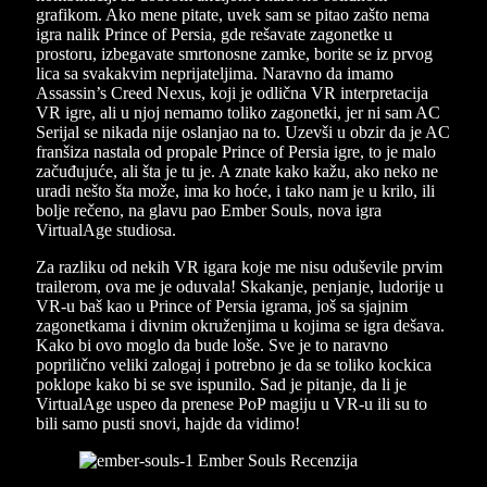
grafikom. Ako mene pitate, uvek sam se pitao zašto nema
igra nalik Prince of Persia, gde rešavate zagonetke u
prostoru, izbegavate smrtonosne zamke, borite se iz prvog
lica sa svakakvim neprijateljima. Naravno da imamo
Assassin’s Creed Nexus, koji je odlična VR interpretacija
VR igre, ali u njoj nemamo toliko zagonetki, jer ni sam AC
Serijal se nikada nije oslanjao na to. Uzevši u obzir da je AC
franšiza nastala od propale Prince of Persia igre, to je malo
začuđujuće, ali šta je tu je. A znate kako kažu, ako neko ne
uradi nešto šta može, ima ko hoće, i tako nam je u krilo, ili
bolje rečeno, na glavu pao Ember Souls, nova igra
VirtualAge studiosa.
Za razliku od nekih VR igara koje me nisu oduševile prvim
trailerom, ova me je oduvala! Skakanje, penjanje, ludorije u
VR-u baš kao u Prince of Persia igrama, još sa sjajnim
zagonetkama i divnim okruženjima u kojima se igra dešava.
Kako bi ovo moglo da bude loše. Sve je to naravno
poprilično veliki zalogaj i potrebno je da se toliko kockica
poklope kako bi se sve ispunilo. Sad je pitanje, da li je
VirtualAge uspeo da prenese PoP magiju u VR-u ili su to
bili samo pusti snovi, hajde da vidimo!