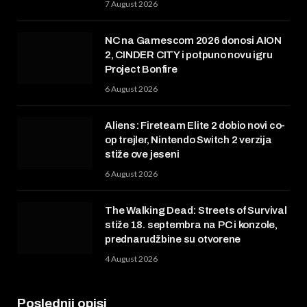
7 August 2026
NC na Gamescom 2026 donosi AION
2, CINDER CITY i potpuno novu igru
Project Bonfire
6 August 2026
Aliens: Fireteam Elite 2 dobio novi co-
op trejler, Nintendo Switch 2 verzija
stiže ove jeseni
6 August 2026
The Walking Dead: Streets of Survival
stiže 18. septembra na PC i konzole,
prednarudžbine su otvorene
4 August 2026
Poslednji opisi