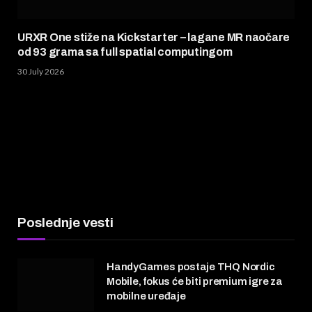
URXR One stiže na Kickstarter – lagane MR naočare
od 93 grama sa full spatial computingom
30 July 2026
Poslednje vesti
HandyGames postaje THQ Nordic
Mobile, fokus će biti premium igre za
mobilne uređaje