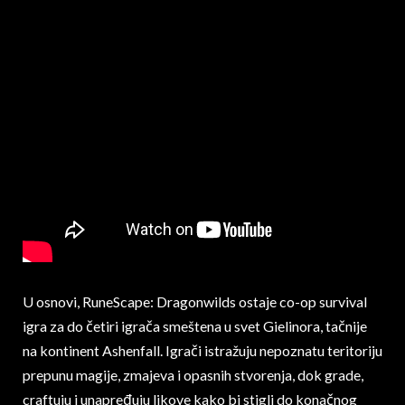
U osnovi, RuneScape: Dragonwilds ostaje co-op survival
igra za do četiri igrača smeštena u svet Gielinora, tačnije
na kontinent Ashenfall. Igrači istražuju nepoznatu teritoriju
prepunu magije, zmajeva i opasnih stvorenja, dok grade,
craftuju i unapređuju likove kako bi stigli do konačnog