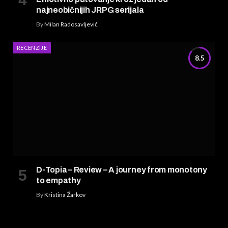
najneobičnijih JRPG serijala
By
Milan Radosavljević
RECENZIJE
8.5
D-Topia – Review – A journey from monotony
to empathy
By
Kristina Žarkov