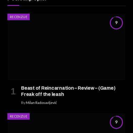
RECENZIJE
9
Beast of Reincarnation – Review – (Game)
Freak off the leash
By
Milan Radosavljević
RECENZIJE
9