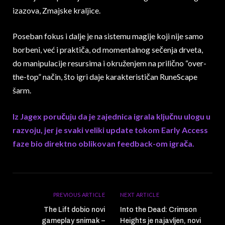
izazova, Zmajske kraljice.
Poseban fokus i dalje je na sistemu magije koji nije samo
borbeni, već i praktiča, od momentalnog sečenja drveta,
do manipulacije resursima i okruženjem na prilično “over-
the-top” način, što igri daje karakterističan RuneScape
šarm.
Iz Jagex poručuju da je zajednica igrala ključnu ulogu u
razvoju, jer je svaki veliki update tokom Early Access
faze bio direktno oblikovan feedback-om igrača.
PREVIOUS ARTICLE
NEXT ARTICLE
The Lift dobio novi
Into the Dead: Crimson
gameplay snimak –
Heights je najavljen, novi