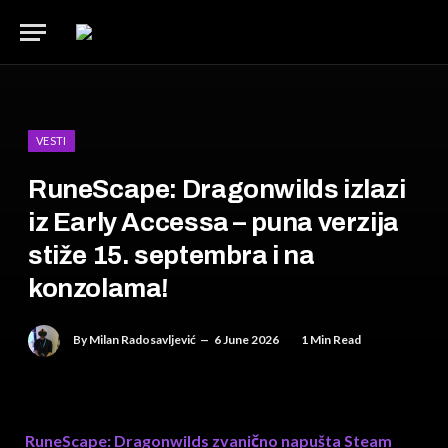
VESTI
RuneScape: Dragonwilds izlazi
iz Early Accessa – puna verzija
stiže 15. septembra i na
konzolama!
By
Milan Radosavljević
6 June 2026
1 Min Read
RuneScape: Dragonwilds zvanično napušta Steam