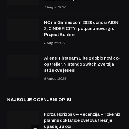
7 August 2026
NC na Gamescom 2026 donosi AION
2, CINDER CITY i potpuno novu igru
Project Bonfire
6 August 2026
Aliens: Fireteam Elite 2 dobio novi co-
op trejler, Nintendo Switch 2 verzija
stiže ove jeseni
6 August 2026
NAJBOLJE OCENJENI OPISI
Forza Horizon 6 – Recenzija – Toke niz
planinu dok latice cvetova trešnje
upadaju u oči
10