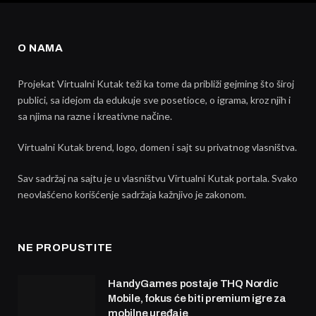
O NAMA
Projekat Virtualni Kutak teži ka tome da približi gejming što široj
publici, sa idejom da edukuje sve posetioce, o igrama, kroz njih i
sa njima na razne i kreativne načine.
Virtualni Kutak brend, logo, domen i sajt su privatnog vlasništva.
Sav sadržaj na sajtu je u vlasništvu Virtualni Kutak portala. Svako
neovlašćeno korišćenje sadržaja kažnjivo je zakonom.
NE PROPUSTITE
HandyGames postaje THQ Nordic
Mobile, fokus će biti premium igre za
mobilne uređaje