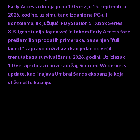
Early Access i dobija punu 1.0 verziju 15. septembra
2026. godine, uz simultano izdanje na PC-u i
konzolama, uključujući PlayStation 5 i Xbox Series
X|S. Igra studija Jagex već je tokom Early Access faze
prešla milion prodatih primeraka, pa se njen “full
launch” zapravo doživljava kao jedan od većih
trenutaka za survival žanr u 2026. godini. Uz izlazak
1.0 verzije dolazi i novi sadržaj, Scorned Wilderness
update, kao i najava Umbral Sands ekspanzije koja
stiže nešto kasnije.