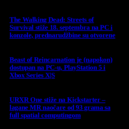
6 August 2026
The Walking Dead: Streets of
Survival stiže 18. septembra na PC i
konzole, prednarudžbine su otvorene
4 August 2026
Beast of Reincarnation je (napokon)
dostupan na PC-u, PlayStation 5 i
Xbox Series X|S
4 August 2026
URXR One stiže na Kickstarter –
lagane MR naočare od 93 grama sa
full spatial computingom
30 July 2026