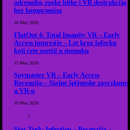
adrenalin, epske bitke i VR destrukcija
bez kompromisa
26 May 2026
FlatOut 4: Total Insanity VR – Early
Access impresije – Let kroz šoferku
koji ćete osetiti u stomaku
15 May 2026
Spymaster VR – Early Access
Recenzija – Sjajne špijunske zavrzlame
u VR-u
10 May 2026
7
Star Trek: Infection – Recenzija –