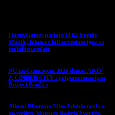
Poslednje vesti
HandyGames postaje THQ Nordic
Mobile, fokus će biti premium igre za
mobilne uređaje
7 August 2026
NC na Gamescom 2026 donosi AION
2, CINDER CITY i potpuno novu igru
Project Bonfire
6 August 2026
Aliens: Fireteam Elite 2 dobio novi co-
op trejler, Nintendo Switch 2 verzija