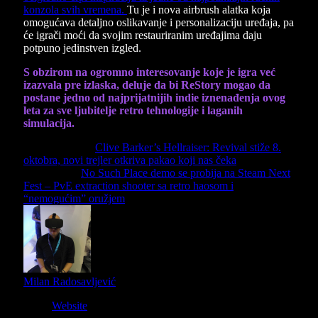
konzola svih vremena.
Tu je i nova airbrush alatka koja
omogućava detaljno oslikavanje i personalizaciju uređaja, pa
će igrači moći da svojim restauriranim uređajima daju
potpuno jedinstven izgled.
S obzirom na ogromno interesovanje koje je igra već
izazvala pre izlaska, deluje da bi ReStory mogao da
postane jedno od najprijatnijih indie iznenađenja ovog
leta za sve ljubitelje retro tehnologije i laganih
simulacija.
Previous Article
Clive Barker’s Hellraiser: Revival stiže 8.
oktobra, novi trejler otkriva pakao koji nas čeka
Next Article
No Such Place demo se probija na Steam Next
Fest – PvE extraction shooter sa retro haosom i
“nemogućim” oružjem
Milan Radosavljević
Website