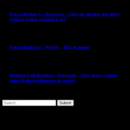
10
Forza Horizon 6 – Recenzija – Toke niz planinu dok latice
cvetova trešnje upadaju u oči
14 May 2026
10
Forza Horizon 6 – Review – BIG in Japan
14 May 2026
10
Resident Evil Requiem – Recenzija – Sirov horor i sjajan
slešer, bolja kombinacija ne postoji
25 February 2026
Copyright © - 2026 Virtualni Kutak - All Rights Reserved.
Submit
Type above and press
Enter
to search. Press
Esc
to cancel.