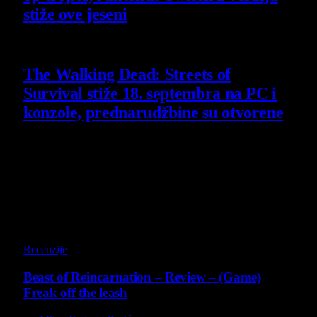
stiže ove jeseni
6 August 2026
The Walking Dead: Streets of
Survival stiže 18. septembra na PC i
konzole, prednarudžbine su otvorene
4 August 2026
Poslednji opisi
9
Recenzije
Beast of Reincarnation – Review – (Game)
Freak off the leash