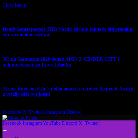
Close Menu
What's Hot
HandyGames postaje THQ Nordic Mobile, fokus će biti premium
igre za mobilne uređaje
7 August 2026
NC na Gamescom 2026 donosi AION 2, CINDER CITY i
potpuno novu igru Project Bonfire
6 August 2026
Aliens: Fireteam Elite 2 dobio novi co-op trejler, Nintendo Switch
2 verzija stiže ove jeseni
6 August 2026
Facebook
X (Twitter)
Instagram
Discord
Facebook
Instagram
YouTube
Discord
X (Twitter)