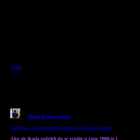
Vesti
ReStory ovog leta stiže na Steam, novi
demo već dostupan tokom Steam Next
Festa
By
Milan Radosavljević
16 June 2026
2 Mins Read
Share
Facebook
Twitter
Reddit
LinkedIn
Telegram
Email
Ako ste ikada poželeli da se vratite u rane 2000-te i