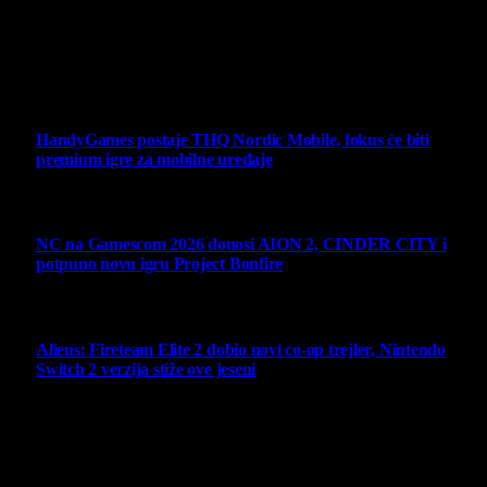
Sav sadržaj na sajtu je u vlasništvu Virtualni Kutak portala.
Svako neovlašćeno korišćenje sadržaja kažnjivo je
zakonom.
Ne propustite
HandyGames postaje THQ Nordic Mobile, fokus će biti
premium igre za mobilne uređaje
7 August 2026
NC na Gamescom 2026 donosi AION 2, CINDER CITY i
potpuno novu igru Project Bonfire
6 August 2026
Aliens: Fireteam Elite 2 dobio novi co-op trejler, Nintendo
Switch 2 verzija stiže ove jeseni
6 August 2026
Najbolje ocenjeni opisi