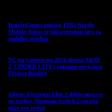
Owner and Editor in Chief
Slični
članci
HandyGames postaje THQ Nordic
Mobile, fokus će biti premium igre za
mobilne uređaje
7 August 2026
NC na Gamescom 2026 donosi AION
2, CINDER CITY i potpuno novu igru
Project Bonfire
6 August 2026
Aliens: Fireteam Elite 2 dobio novi co-
op trejler, Nintendo Switch 2 verzija
stiže ove jeseni