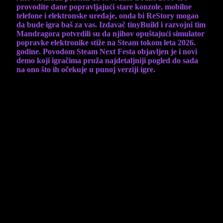
provodite dane popravljajući stare konzole, mobilne
telefone i elektronske uređaje, onda bi ReStory mogao
da bude igra baš za vas. Izdavač tinyBuild i razvojni tim
Mandragora potvrdili su da njihov opuštajući simulator
popravke elektronike stiže na Steam tokom leta 2026.
godine. Povodom Steam Next Festa objavljen je i novi
demo koji igračima pruža najdetaljniji pogled do sada
na ono što ih očekuje u punoj verziji igre.