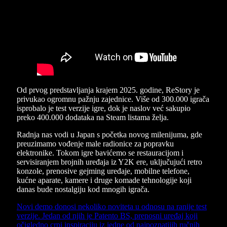
Od prvog predstavljanja krajem 2025. godine, ReStory je
privukao ogromnu pažnju zajednice. Više od 300.000 igrača
isprobalo je test verzije igre, dok je naslov već sakupio
preko 400.000 dodataka na Steam listama želja.
Radnja nas vodi u Japan s početka novog milenijuma, gde
preuzimamo vođenje male radionice za popravku
elektronike. Tokom igre bavićemo se restauracijom i
servisiranjem brojnih uređaja iz Y2K ere, uključujući retro
konzole, prenosive gejming uređaje, mobilne telefone,
kućne aparate, kamere i druge komade tehnologije koji
danas bude nostalgiju kod mnogih igrača.
Novi demo donosi nekoliko noviteta u odnosu na ranije test
verzije. Jedan od njih je Patento BS, prenosni uređaj koji
očigledno crpi inspiraciju iz jedne od najpoznatijih ručnih