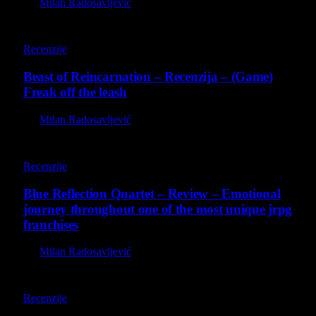
By
Milan Radosavljević
9
Recenzije
Beast of Reincarnation – Recenzija – (Game)
Freak off the leash
By
Milan Radosavljević
8.8
Recenzije
Blue Reflection Quartet – Review – Emotional
journey throughout one of the most unique jrpg
franchises
By
Milan Radosavljević
8.8
Recenzije