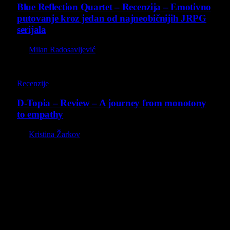
Blue Reflection Quartet – Recenzija – Emotivno
putovanje kroz jedan od najneobičnijih JRPG
serijala
By
Milan Radosavljević
8.5
Recenzije
D-Topia – Review – A journey from monotony
to empathy
By
Kristina Žarkov
O nama
Projekat Virtualni Kutak teži ka tome da približi gejming što
široj publici, sa idejom da edukuje sve posetioce, o igrama,
kroz njih i sa njima na razne i kreativne načine.
Virtualni Kutak brend, logo, domen i sajt su privatnog
vlasništva.