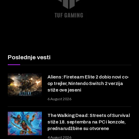
Poslednje vesti
Aliens: Fireteam Elite 2 dobio novi co-
op trejler, Nintendo Switch 2 verzija
stiže ove jeseni
6 August 2026
The Walking Dead: Streets of Survival
stiže 18. septembra na PC i konzole,
prednarudžbine su otvorene
4 August 2026