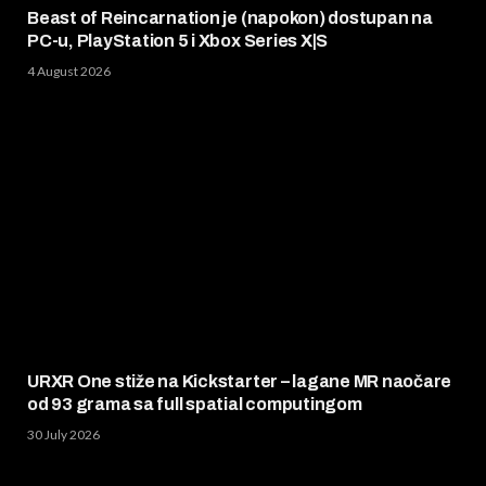
Beast of Reincarnation je (napokon) dostupan na
PC-u, PlayStation 5 i Xbox Series X|S
4 August 2026
URXR One stiže na Kickstarter – lagane MR naočare
od 93 grama sa full spatial computingom
30 July 2026