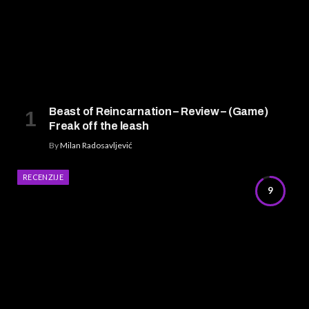
Beast of Reincarnation – Review – (Game)
Freak off the leash
By
Milan Radosavljević
RECENZIJE
9