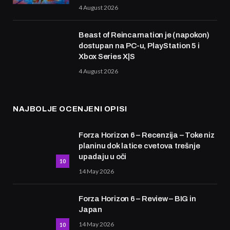
4 August 2026
Beast of Reincarnation je (napokon)
dostupan na PC-u, PlayStation 5 i
Xbox Series X|S
4 August 2026
NAJBOLJE OCENJENI OPISI
Forza Horizon 6 – Recenzija – Toke niz
planinu dok latice cvetova trešnje
upadaju u oči
10
14 May 2026
Forza Horizon 6 – Review – BIG in
Japan
14 May 2026
10