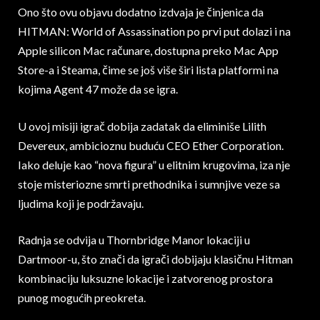
Ono što ovu objavu dodatno izdvaja je činjenica da
HITMAN: World of Assassination po prvi put dolazi i na
Apple silicon Mac računare, dostupna preko Mac App
Store-a i Steama, čime se još više širi lista platformi na
kojima Agent 47 može da se igra.
U ovoj misiji igrač dobija zadatak da eliminiše Lilith
Devereux, ambicioznu buduću CEO Ether Corporation.
Iako deluje kao “nova figura” u elitnim krugovima, iza nje
stoje misteriozne smrti prethodnika i sumnjive veze sa
ljudima koji je podržavaju.
Radnja se odvija u Thornbridge Manor lokaciji u
Dartmoor-u, što znači da igrači dobijaju klasičnu Hitman
kombinaciju luksuzne lokacije i zatvorenog prostora
punog mogućih preokreta.