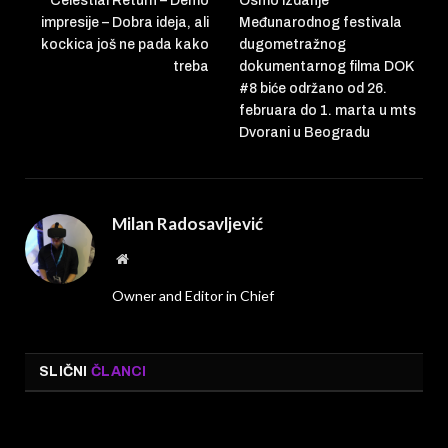
Celestial Return – Demo
Osmo izdanje
impresije – Dobra ideja, ali
Međunarodnog festivala
kockica još ne pada kako
dugometražnog
treba
dokumentarnog filma DOK
#8 biće održano od 26.
februara do 1. marta u mts
Dvorani u Beogradu
Milan Radosavljević
Website
Owner and Editor in Chief
SLIČNI
ČLANCI