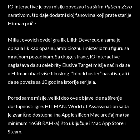
IO Interactive je ovu misiju povezao i sa širim
Patient Zero
narativom, što daje dodatni sloj fanovima koji prate starije
Hitman priče.
Milla Jovovich ovde igra lik Lilith Devereux, a sama je
opisala lik kao opasnu, ambicioznu i misterioznu figuru sa
mračnom pozadinom. Sa druge strane, IO Interactive
naglašava da su celebrity Elusive Target misije način da se
u Hitman ubaci više filmskog, “blockbuster” narativa, ali i
da se poveže sa 10 godina istorije serijala.
Pored same misije, veliki deo ove objave ide na širenje
dostupnosti igre. HITMAN: World of Assassination sada
je zvanično dostupna i na Apple silicon Mac uređajima (sa
minimum 16GB RAM-a), što uključuje i Mac App Store i
Steam.