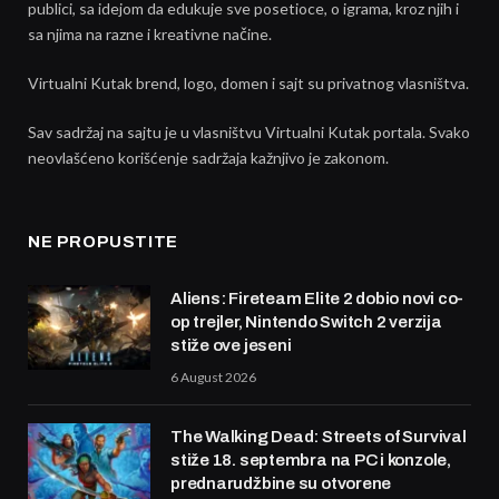
publici, sa idejom da edukuje sve posetioce, o igrama, kroz njih i
sa njima na razne i kreativne načine.
Virtualni Kutak brend, logo, domen i sajt su privatnog vlasništva.
Sav sadržaj na sajtu je u vlasništvu Virtualni Kutak portala. Svako
neovlašćeno korišćenje sadržaja kažnjivo je zakonom.
NE PROPUSTITE
Aliens: Fireteam Elite 2 dobio novi co-
op trejler, Nintendo Switch 2 verzija
stiže ove jeseni
6 August 2026
The Walking Dead: Streets of Survival
stiže 18. septembra na PC i konzole,
prednarudžbine su otvorene