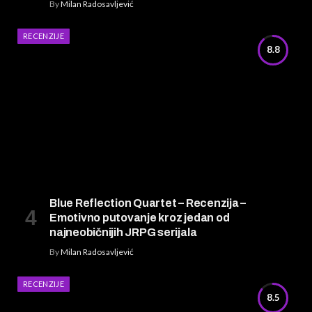
By
Milan Radosavljević
RECENZIJE
8.8
Blue Reflection Quartet – Recenzija –
Emotivno putovanje kroz jedan od
najneobičnijih JRPG serijala
By
Milan Radosavljević
RECENZIJE
8.5