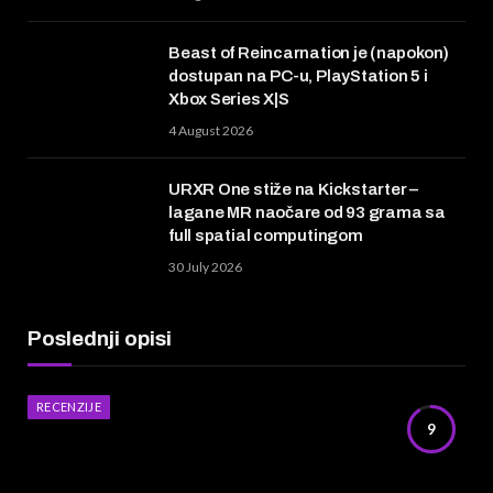
Beast of Reincarnation je (napokon)
dostupan na PC-u, PlayStation 5 i
Xbox Series X|S
4 August 2026
URXR One stiže na Kickstarter –
lagane MR naočare od 93 grama sa
full spatial computingom
30 July 2026
Poslednji opisi
RECENZIJE
9