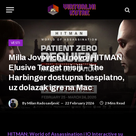
VESTI
Milla Jovovich u novoj HITMAN
Elusive Target misiji – The
Harbinger dostupna besplatno,
uz dolazak igre na Mac
By
Milan Radosavljević
22 February 2026
2 Mins Read
HITMAN: World of Assassination i IO Interactive su