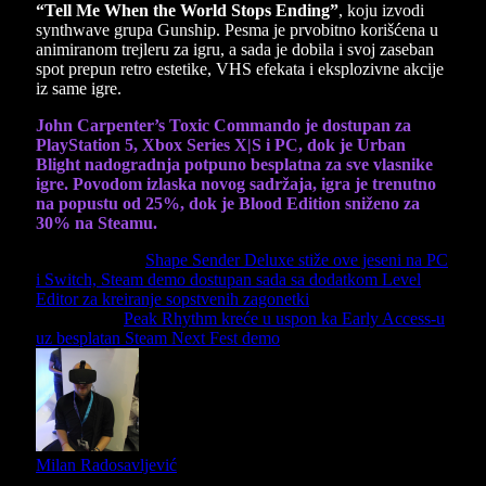
“Tell Me When the World Stops Ending”
, koju izvodi
synthwave grupa Gunship. Pesma je prvobitno korišćena u
animiranom trejleru za igru, a sada je dobila i svoj zaseban
spot prepun retro estetike, VHS efekata i eksplozivne akcije
iz same igre.
John Carpenter’s Toxic Commando je dostupan za
PlayStation 5, Xbox Series X|S i PC, dok je Urban
Blight nadogradnja potpuno besplatna za sve vlasnike
igre. Povodom izlaska novog sadržaja, igra je trenutno
na popustu od 25%, dok je Blood Edition sniženo za
30% na Steamu.
Previous Article
Shape Sender Deluxe stiže ove jeseni na PC
i Switch, Steam demo dostupan sada sa dodatkom Level
Editor za kreiranje sopstvenih zagonetki
Next Article
Peak Rhythm kreće u uspon ka Early Access-u
uz besplatan Steam Next Fest demo
Milan Radosavljević