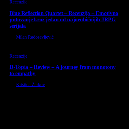
Recenzije
Blue Reflection Quartet – Recenzija – Emotivno
putovanje kroz jedan od najneobičnijih JRPG
serijala
By
Milan Radosavljević
8.5
Recenzije
D-Topia – Review – A journey from monotony
to empathy
By
Kristina Žarkov
O nama
Projekat Virtualni Kutak teži ka tome da približi gejming što
široj publici, sa idejom da edukuje sve posetioce, o igrama,
kroz njih i sa njima na razne i kreativne načine.
Virtualni Kutak brend, logo, domen i sajt su privatnog