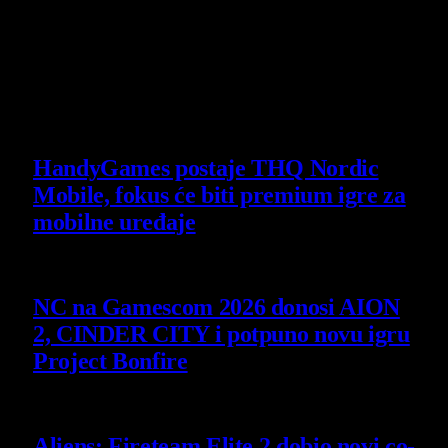
30 July 2026
Poslednje vesti
HandyGames postaje THQ Nordic
Mobile, fokus će biti premium igre za
mobilne uređaje
7 August 2026
NC na Gamescom 2026 donosi AION
2, CINDER CITY i potpuno novu igru
Project Bonfire
6 August 2026
Aliens: Fireteam Elite 2 dobio novi co-