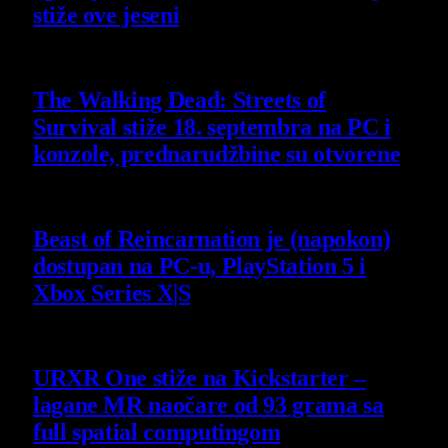
stiže ove jeseni
6 August 2026
The Walking Dead: Streets of
Survival stiže 18. septembra na PC i
konzole, prednarudžbine su otvorene
4 August 2026
Beast of Reincarnation je (napokon)
dostupan na PC-u, PlayStation 5 i
Xbox Series X|S
4 August 2026
URXR One stiže na Kickstarter –
lagane MR naočare od 93 grama sa
full spatial computingom