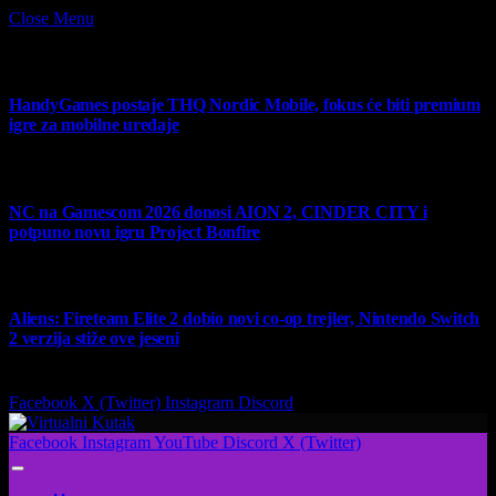
Close Menu
What's Hot
HandyGames postaje THQ Nordic Mobile, fokus će biti premium
igre za mobilne uređaje
7 August 2026
NC na Gamescom 2026 donosi AION 2, CINDER CITY i
potpuno novu igru Project Bonfire
6 August 2026
Aliens: Fireteam Elite 2 dobio novi co-op trejler, Nintendo Switch
2 verzija stiže ove jeseni
6 August 2026
Facebook
X (Twitter)
Instagram
Discord
Facebook
Instagram
YouTube
Discord
X (Twitter)