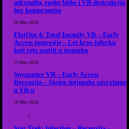
adrenalin, epske bitke i VR destrukcija
bez kompromisa
26 May 2026
FlatOut 4: Total Insanity VR – Early
Access impresije – Let kroz šoferku
koji ćete osetiti u stomaku
15 May 2026
Spymaster VR – Early Access
Recenzija – Sjajne špijunske zavrzlame
u VR-u
10 May 2026
7
Star Trek: Infection – Recenzija –