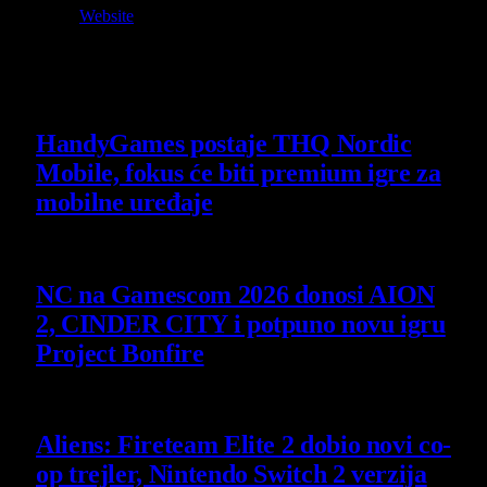
Website
Owner and Editor in Chief
Slični
članci
HandyGames postaje THQ Nordic
Mobile, fokus će biti premium igre za
mobilne uređaje
7 August 2026
NC na Gamescom 2026 donosi AION
2, CINDER CITY i potpuno novu igru
Project Bonfire
6 August 2026
Aliens: Fireteam Elite 2 dobio novi co-
op trejler, Nintendo Switch 2 verzija