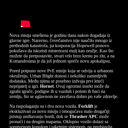
Nova misija smeštena je godinu dana nakon događaja iz
glavne igre. Naravno, čovečanstvo nije naučilo mnogo iz
prethodnih katastrofa, pa korporacija Hopewell ponovo
pokušava da iskoristi misteriozni mulj kao oružje. Kao što
možete da pretpostavite, stvari vrlo brzo krenu po zlu, a na
Komandosima je da još jednom spreče novu apokalipsu.
Pored potpuno nove PvE misije koja se odvija u urbanom
okruženju, Urban Blight donosi i nekoliko zanimljivih
dodataka. Među njima se posebno izdvaja prvi leteći
neprijatelj u igri.
Hornet
. Ovaj ogromni insekt može da
zgrabi igrače, podigne ih u vazduh i potom ih baci na
zemlju, što se uglavnom ne završava dobro po vaše zdravlje.
Na raspolaganju su i dva nova vozila.
Forklift
je
ekskluzivan za novu misiju i omogućava malo drugačiji
pristup uništavanju hordi, dok se
Thrasher APC
može
pronaći i na drugim mapama. Oklopno vozilo dolazi sa
sopstvenom kupolom i raketnim sistemom, pa predstavlja