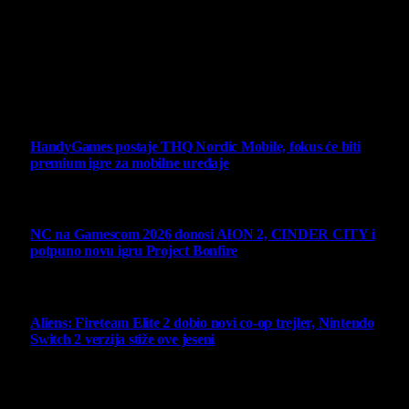
vlasništva.
Sav sadržaj na sajtu je u vlasništvu Virtualni Kutak portala.
Svako neovlašćeno korišćenje sadržaja kažnjivo je
zakonom.
Ne propustite
HandyGames postaje THQ Nordic Mobile, fokus će biti
premium igre za mobilne uređaje
7 August 2026
NC na Gamescom 2026 donosi AION 2, CINDER CITY i
potpuno novu igru Project Bonfire
6 August 2026
Aliens: Fireteam Elite 2 dobio novi co-op trejler, Nintendo
Switch 2 verzija stiže ove jeseni
6 August 2026