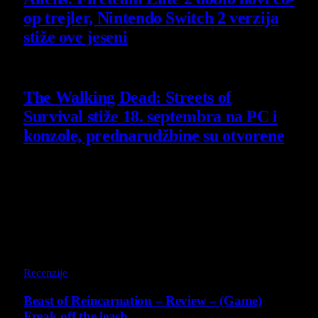
op trejler, Nintendo Switch 2 verzija
stiže ove jeseni
6 August 2026
The Walking Dead: Streets of
Survival stiže 18. septembra na PC i
konzole, prednarudžbine su otvorene
4 August 2026
Poslednji opisi
9
Recenzije
Beast of Reincarnation – Review – (Game)
Freak off the leash