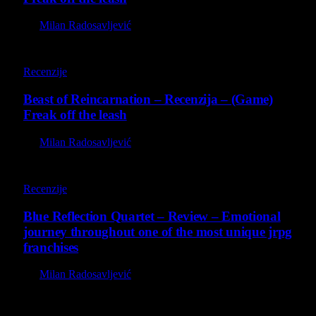
By
Milan Radosavljević
9
Recenzije
Beast of Reincarnation – Recenzija – (Game)
Freak off the leash
By
Milan Radosavljević
8.8
Recenzije
Blue Reflection Quartet – Review – Emotional
journey throughout one of the most unique jrpg
franchises
By
Milan Radosavljević
8.8