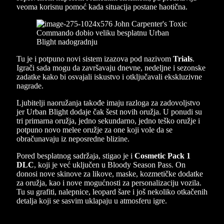
veoma korisnu pomoć kada situacija postane haotična.
Tu je i potpuno novi sistem izazova pod nazivom
Trials
.
Igrači sada mogu da završavaju dnevne, nedeljne i sezonske
zadatke kako bi osvajali iskustvo i otključavali ekskluzivne
nagrade.
Ljubitelji naoružanja takođe imaju razloga za zadovoljstvo
jer Urban Blight dodaje čak šest novih oružja. U ponudi su
tri primarna oružja, jedno sekundarno, jedno teško oružje i
potpuno novo melee oružje za one koji vole da se
obračunavaju iz neposredne blizine.
Pored besplatnog sadržaja, stigao je i
Cosmetic Pack 1
DLC
, koji je već uključen u Bloody Season Pass. On
donosi nove skinove za likove, maske, kozmetičke dodatke
za oružja, kao i nove mogućnosti za personalizaciju vozila.
Tu su grafiti, nalepnice, leopard šare i još nekoliko otkačenih
detalja koji se sasvim uklapaju u atmosferu igre.