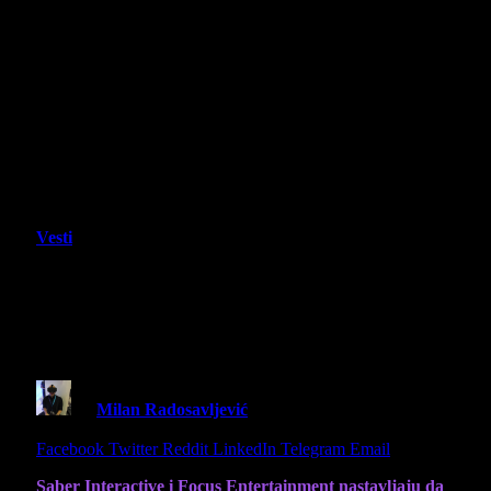
Vesti
John Carpenter’s Toxic Commando
dobio veliku besplatnu Urban Blight
nadogradnju
By
Milan Radosavljević
18 June 2026
3 Mins Read
Share
Facebook
Twitter
Reddit
LinkedIn
Telegram
Email
Saber Interactive i Focus Entertainment nastavljaju da