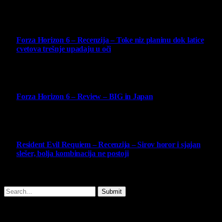
Najbolje ocenjeni opisi
10
Forza Horizon 6 – Recenzija – Toke niz planinu dok latice
cvetova trešnje upadaju u oči
14 May 2026
10
Forza Horizon 6 – Review – BIG in Japan
14 May 2026
10
Resident Evil Requiem – Recenzija – Sirov horor i sjajan
slešer, bolja kombinacija ne postoji
25 February 2026
Copyright © - 2026 Virtualni Kutak - All Rights Reserved.
Submit
Type above and press
Enter
to search. Press
Esc
to cancel.