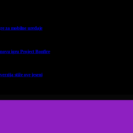
re za mobilne uređaje
vu igru Project Bonfire
erzija stiže ove jeseni