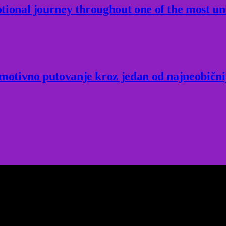
ional journey throughout one of the most un
Emotivno putovanje kroz jedan od najneobični