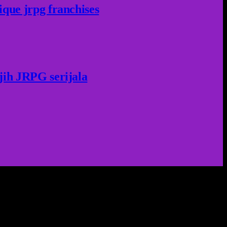
ique jrpg franchises
jih JRPG serijala