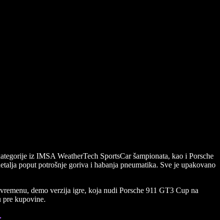
P kategorije iz IMSA WeatherTech SportsCar šampionata, kao i Porsche
 detalja poput potrošnje goriva i habanja pneumatika. Sve je upakovano
međuvremenu, demo verzija igre, koja nudi Porsche 911 GT3 Cup na
u pre kupovine.
.