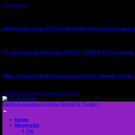
Close Menu
What's Hot
HandyGames postaje THQ Nordic Mobile, fokus će biti premium ig
7 August 2026
NC na Gamescom 2026 donosi AION 2, CINDER CITY i potpuno no
6 August 2026
Aliens: Fireteam Elite 2 dobio novi co-op trejler, Nintendo Switch 2 v
6 August 2026
Facebook
X (Twitter)
Instagram
Discord
Facebook
Instagram
YouTube
Discord
X (Twitter)
Home
Recenzije
Flat