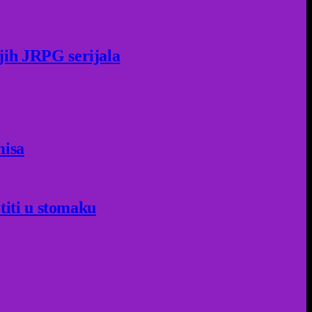
jih JRPG serijala
misa
titi u stomaku