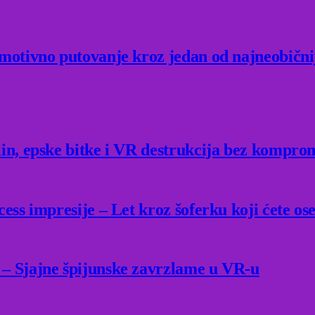
Emotivno putovanje kroz jedan od najneobični
lin, epske bitke i VR destrukcija bez kompro
ess impresije – Let kroz šoferku koji ćete ose
 – Sjajne špijunske zavrzlame u VR-u