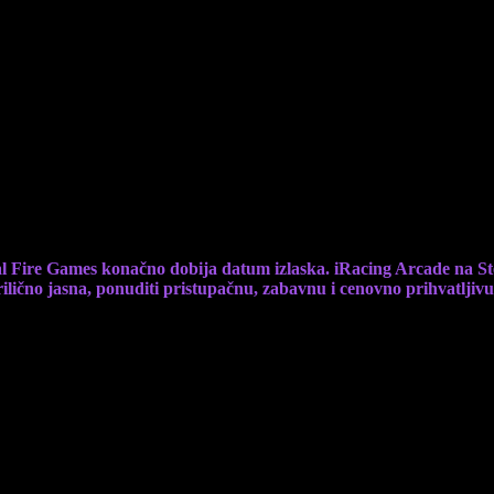
zije za konzole tokom leta
l Fire Games konačno dobija datum izlaska. iRacing Arcade na Stea
rilično jasna, ponuditi pristupačnu, zabavnu i cenovno prihvatljivu