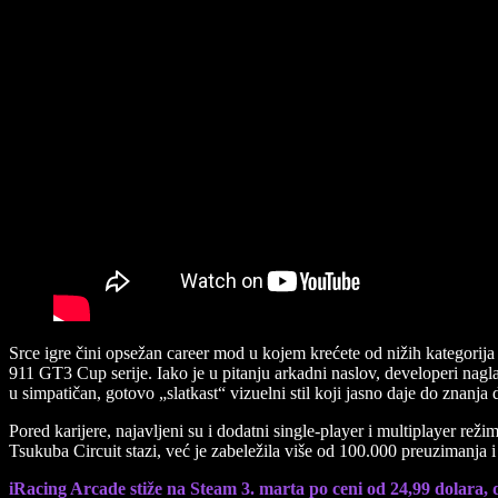
Srce igre čini opsežan career mod u kojem krećete od nižih kategori
911 GT3 Cup serije. Iako je u pitanju arkadni naslov, developeri nagl
u simpatičan, gotovo „slatkast“ vizuelni stil koji jasno daje do znanja 
Pored karijere, najavljeni su i dodatni single-player i multiplayer r
Tsukuba Circuit stazi, već je zabeležila više od 100.000 preuzimanja i
iRacing Arcade stiže na Steam 3. marta po ceni od 24,99 dolara, d