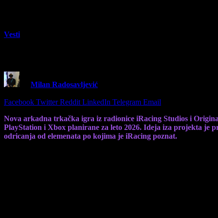
Vesti
iRacing Arcade stiže na Steam 3. marta, ver
By
Milan Radosavljević
17 February 2026
2 Mins Read
Share
Facebook
Twitter
Reddit
LinkedIn
Telegram
Email
Nova arkadna trkačka igra iz radionice iRacing Studios i Origina
PlayStation i Xbox planirane za leto 2026. Ideja iza projekta je p
odricanja od elemenata po kojima je iRacing poznat.