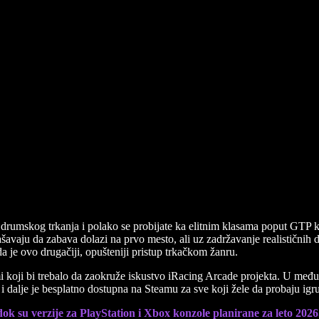
ja drumskog trkanja i polako se probijate ka elitnim klasama poput GT
ašavaju da zabava dolazi na prvo mesto, ali uz zadržavanje realističnih
da je ovo drugačiji, opušteniji pristup trkačkom žanru.
ežimi koji bi trebalo da zaokruže iskustvo iRacing Arcade projekta. U 
 i dalje je besplatno dostupna na Steamu za sve koji žele da probaju igr
ok su verzije za PlayStation i Xbox konzole planirane za leto 2026