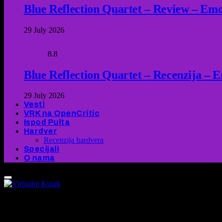
Blue Reflection Quartet – Review – Emot
29 July 2026
8.8
Blue Reflection Quartet – Recenzija – 
29 July 2026
Vesti
VRK na OpenCritic
Ispod Pulta
Hardver
Recenzija hardvera
Specijali
O nama