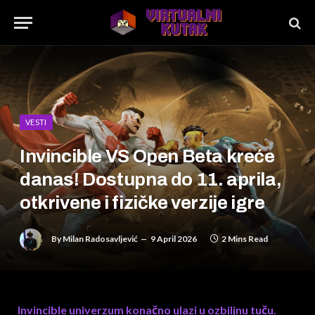
VESTI
Invincible VS Open Beta kreće
danas! Dostupna do 11. aprila,
otkrivene i fizičke verzije igre
By
Milan Radosavljević
9 April 2026
2 Mins Read
Invincible univerzum konačno ulazi u ozbiljnu tuču.