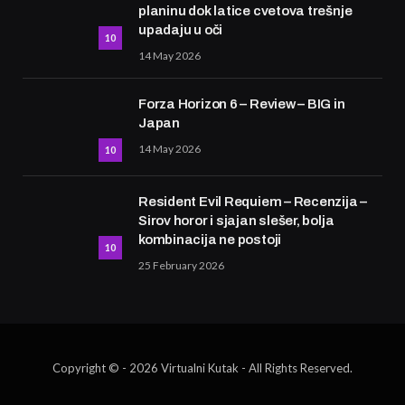
planinu dok latice cvetova trešnje
upadaju u oči
10
14 May 2026
Forza Horizon 6 – Review – BIG in
Japan
14 May 2026
10
Resident Evil Requiem – Recenzija –
Sirov horor i sjajan slešer, bolja
kombinacija ne postoji
10
25 February 2026
Copyright © - 2026 Virtualni Kutak - All Rights Reserved.