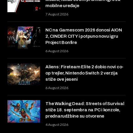
mobilne uređaje
7 August 2026
NC na Gamescom 2026 donosi AION
2, CINDER CITY i potpuno novu igru
Project Bonfire
6 August 2026
Aliens: Fireteam Elite 2 dobio novi co-
op trejler, Nintendo Switch 2 verzija
stiže ove jeseni
6 August 2026
The Walking Dead: Streets of Survival
stiže 18. septembra na PC i konzole,
prednarudžbine su otvorene
4 August 2026