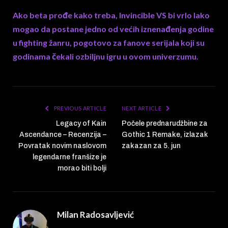
Ako beta prođe kako treba, Invincible VS bi vrlo lako
mogao da postane jedno od većih iznenađenja godine
u fighting žanru, pogotovo za fanove serijala koji su
godinama čekali ozbiljnu igru u ovom univerzumu.
PREVIOUS ARTICLE
NEXT ARTICLE
Legacy of Kain
Počele prednarudžbine za
Ascendance – Recenzija –
Gothic 1 Remake, izlazak
Povratak novim naslovom
zakazan za 5. jun
legendarne franšize je
morao biti bolji
Milan Radosavljević