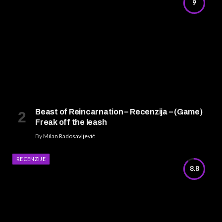
9
Beast of Reincarnation – Recenzija – (Game)
Freak off the leash
By
Milan Radosavljević
RECENZIJE
8.8