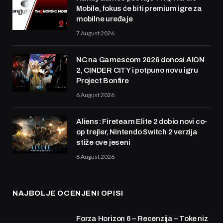
Mobile, fokus će biti premium igre za
mobilne uređaje
7 August 2026
NC na Gamescom 2026 donosi AION
2, CINDER CITY i potpuno novu igru
Project Bonfire
6 August 2026
Aliens: Fireteam Elite 2 dobio novi co-
op trejler, Nintendo Switch 2 verzija
stiže ove jeseni
6 August 2026
NAJBOLJE OCENJENI OPISI
Forza Horizon 6 – Recenzija – Toke niz