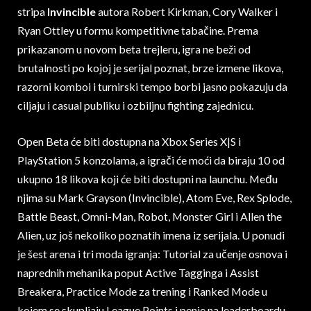
stripa
Invincible
autora Robert Kirkman, Cory Walker i
Ryan Ottley u formu kompetitivne tabačine. Prema
prikazanom u novom beta trejleru, igra ne beži od
brutalnosti po kojoj je serijal poznat, brze izmene likova,
razorni komboi i turnirski tempo borbi jasno pokazuju da
ciljaju i casual publiku i ozbiljnu fighting zajednicu.
Open Beta će biti dostupna na Xbox Series X|S i
PlayStation 5 konzolama, a igrači će moći da biraju 10 od
ukupno 18 likova koji će biti dostupni na launchu. Među
njima su Mark Grayson (Invincible), Atom Eve, Rex Splode,
Battle Beast, Omni-Man, Robot, Monster Girl i Allen the
Alien, uz još nekoliko poznatih imena iz serijala. U ponudi
je šest arena i tri moda igranja: Tutorial za učenje osnova i
naprednih mehanika poput Active Tagginga i Assist
Breakera, Practice Mode za trening i Ranked Mode u
kojem se skupljaju League Points i penje na leaderboardu.