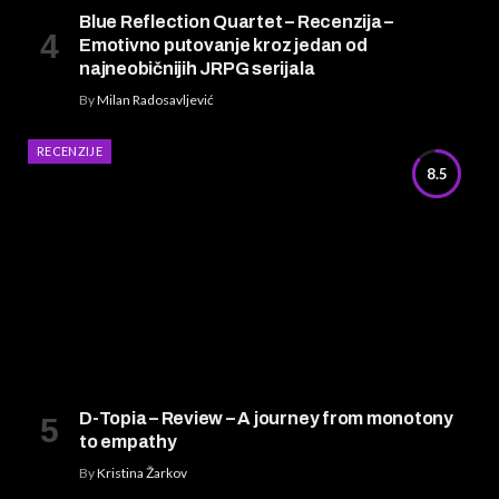
Blue Reflection Quartet – Recenzija –
Emotivno putovanje kroz jedan od
najneobičnijih JRPG serijala
By
Milan Radosavljević
RECENZIJE
8.5
D-Topia – Review – A journey from monotony
to empathy
By
Kristina Žarkov