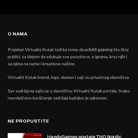
O NAMA
Projekat Virtualni Kutak teži ka tome da približi gejming što široj
publici, sa idejom da edukuje sve posetioce, o igrama, kroz njih i
sa njima na razne i kreativne načine.
Virtualni Kutak brend, logo, domen i sajt su privatnog vlasništva.
Sav sadržaj na sajtu je u vlasništvu Virtualni Kutak portala. Svako
neovlašćeno korišćenje sadržaja kažnjivo je zakonom.
NE PROPUSTITE
HandyGames postaje THQ Nordic