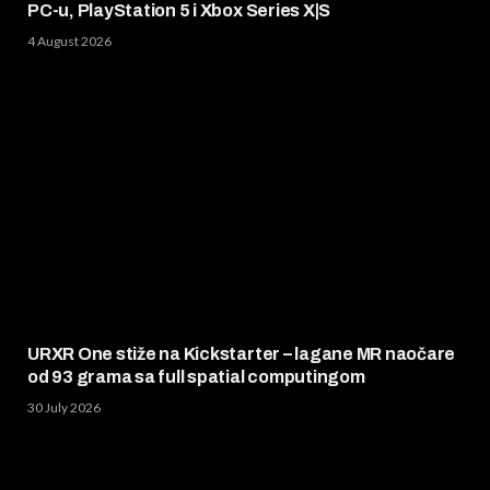
PC-u, PlayStation 5 i Xbox Series X|S
4 August 2026
URXR One stiže na Kickstarter – lagane MR naočare
od 93 grama sa full spatial computingom
30 July 2026