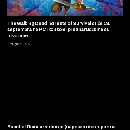
The Walking Dead: Streets of Survival stiže 18.
septembra na PC i konzole, prednarudžbine su
otvorene
4 August 2026
Beast of Reincarnation je (napokon) dostupan na