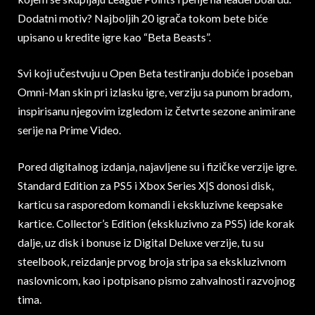
Dodatni motiv? Najboljih 20 igrača tokom bete biće
upisano u kredite igre kao “Beta Beasts”.
Svi koji učestvuju u Open Beta testiranju dobiće i poseban
Omni-Man skin pri izlasku igre, verziju sa punom bradom,
inspirisanu njegovim izgledom iz četvrte sezone animirane
serije na Prime Video.
Pored digitalnog izdanja, najavljene su i fizičke verzije igre.
Standard Edition za PS5 i Xbox Series X|S donosi disk,
karticu sa rasporedom komandi i ekskluzivne keepsake
kartice. Collector’s Edition (ekskluzivno za PS5) ide korak
dalje, uz disk i bonuse iz Digital Deluxe verzije, tu su
steelbook, reizdanje prvog broja stripa sa ekskluzivnom
naslovnicom, kao i potpisano pismo zahvalnosti razvojnog
tima.