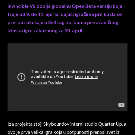
Invincible VS dobija globalnu Open Beta verziju koja
traje od 9. do 11. aprila, dajući igračima priliku da se
prvi put okušaju u 3v3 tag borbama pre zvaničnog
izlaska igre zakazanog za 30. april.
Iza projekta stoji Skyboundov interni studio Quarter Up, a
ovo je prva velika igra koja u potpunosti prenosi svet iz