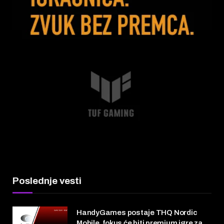
Poslednje vesti
HandyGames postaje THQ Nordic
Mobile, fokus će biti premium igre za