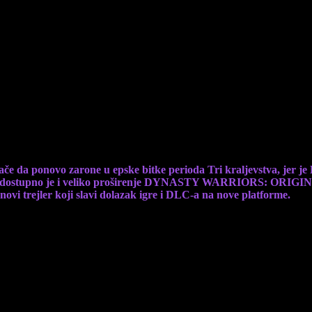
ntendo Switch 2 konzoli, uz ogroman DLC za 
če da ponovo zarone u epske bitke perioda Tri kraljevstva, j
e, dostupno je i veliko proširenje DYNASTY WARRIORS: ORIGINS – 
novi trejler koji slavi dolazak igre i DLC-a na nove platforme.