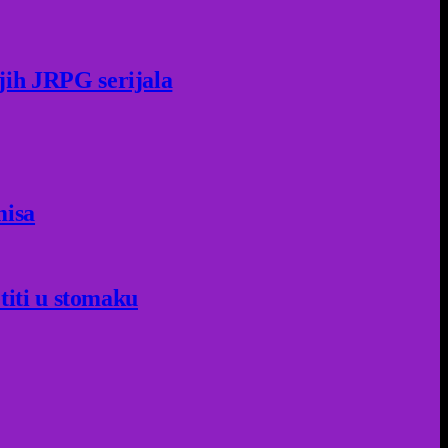
jih JRPG serijala
misa
titi u stomaku