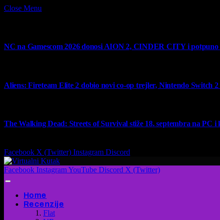
Close Menu
What's Hot
NC na Gamescom 2026 donosi AION 2, CINDER CITY i potpuno no
6 August 2026
Aliens: Fireteam Elite 2 dobio novi co-op trejler, Nintendo Switch 2 v
6 August 2026
The Walking Dead: Streets of Survival stiže 18. septembra na PC i
4 August 2026
Facebook
X (Twitter)
Instagram
Discord
Facebook
Instagram
YouTube
Discord
X (Twitter)
Home
Recenzije
Flat