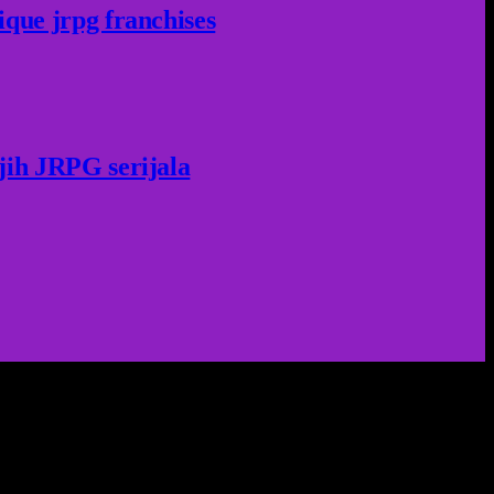
ique jrpg franchises
jih JRPG serijala