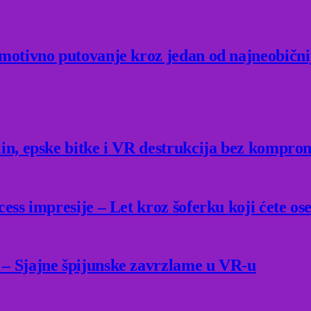
Emotivno putovanje kroz jedan od najneobični
lin, epske bitke i VR destrukcija bez kompro
ess impresije – Let kroz šoferku koji ćete ose
 – Sjajne špijunske zavrzlame u VR-u