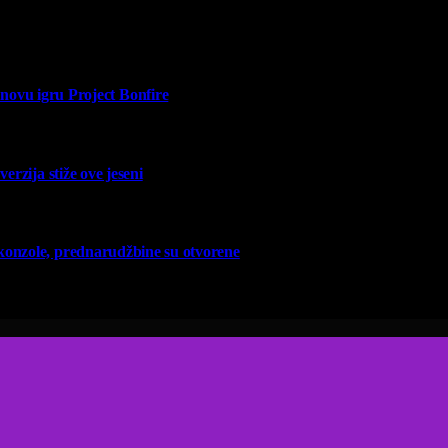
vu igru Project Bonfire
erzija stiže ove jeseni
 konzole, prednarudžbine su otvorene