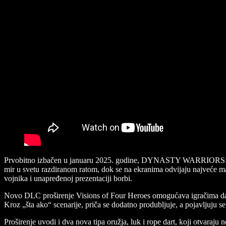
Prvobitno izbačen u januaru 2025. godine, DYNASTY WARRIORS: ORIG
mir u svetu razdiranom ratom, dok se na ekranima odvijaju najveće mas
vojnika i unapređenoj prezentaciji borbi.
Novo DLC proširenje Visions of Four Heroes omogućava igračima da 
Kroz „šta ako“ scenarije, priča se dodatno produbljuje, a pojavljuju se
Proširenje uvodi i dva nova tipa oružja, luk i rope dart, koji otvara