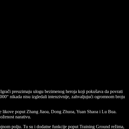
rači preuzimaju ulogu bezimenog heroja koji pokušava da povrati
.000“ nikada nisu izgledali intenzivnije, zahvaljujući ogromnom broju
ne likove poput Zhang Jiaoa, Dong Zhuoa, Yuan Shaoa i Lu Bua.
loženost narativu.
 bojnom polju. Tu su i dodatne funkcije poput Training Ground režima,