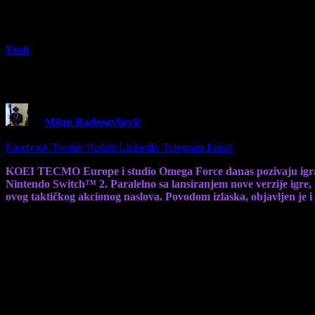
Vesti
Dynasty Warriors: Origins od danas i na Ni
By
Milan Radosavljević
22 January 2026
2 Mins Read
Share
Facebook
Twitter
Reddit
LinkedIn
Telegram
Email
KOEI TECMO Europe i studio Omega Force danas pozivaju igra
Nintendo Switch™ 2. Paralelno sa lansiranjem nove verzije igr
ovog taktičkog akcionog naslova. Povodom izlaska, objavljen je i 