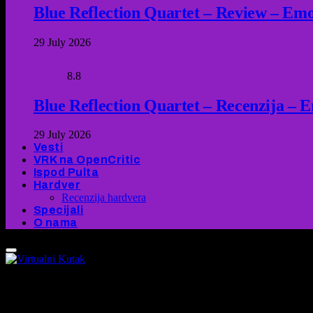
Blue Reflection Quartet – Review – Emot
29 July 2026
8.8
Blue Reflection Quartet – Recenzija – 
29 July 2026
Vesti
VRK na OpenCritic
Ispod Pulta
Hardver
Recenzija hardvera
Specijali
O nama