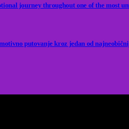
ional journey throughout one of the most un
Emotivno putovanje kroz jedan od najneobični