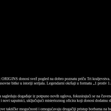
INS donosi svež pogled na dobro poznatu priču Tri kraljevstva. Ig
ovne bitke u istoriji serijala. Legendarni okršaji u formatu „1 protiv 1
sagledaju događaje iz potpuno novih uglova, fokusirajući se na čuve
 i novi saputnici, uključujući misterioznog oficira koji donosi dodatnu s
ju nove taktičke mogućnosti i omogućavaju drugačiji pristup borbama na