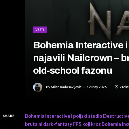
VESTI
Bohemia Interactive i
najavili Nailcrown – b
old-school fazonu
By
Milan Radosavljević
12 May 2026
2 Min
Bohemia Interactive i poljski studio Destructive
SHARE
brutalni dark-fantasy FPS koji kroz Bohemia In