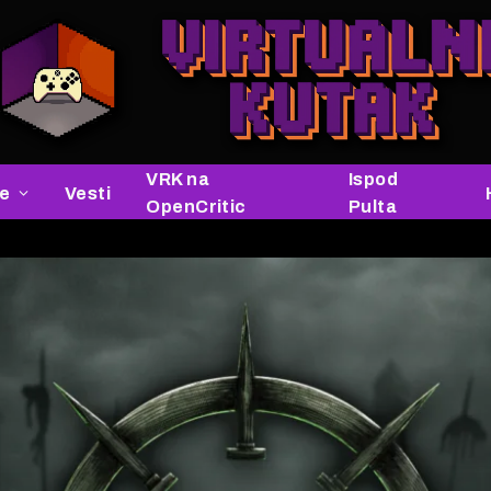
VRK na
Ispod
je
Vesti
OpenCritic
Pulta