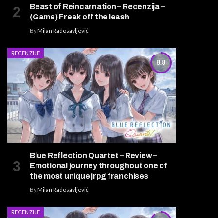
Beast of Reincarnation – Recenzija –
(Game) Freak off the leash
By
Milan Radosavljević
RECENZIJE
8.8
Blue Reflection Quartet – Review –
Emotional journey throughout one of
the most unique jrpg franchises
By
Milan Radosavljević
RECENZIJE