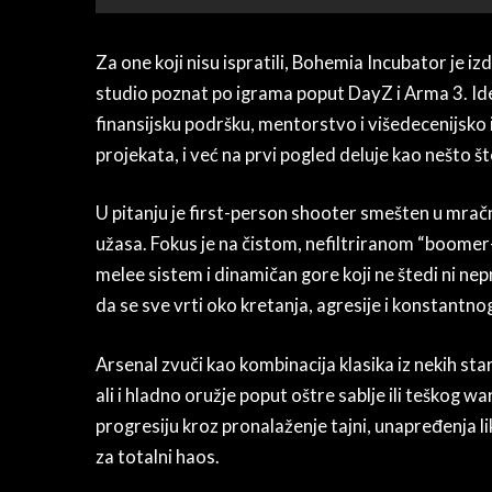
Za one koji nisu ispratili, Bohemia Incubator je iz
studio poznat po igrama poput DayZ i Arma 3. Ide
finansijsku podršku, mentorstvo i višedecenijsko i
projekata, i već na prvi pogled deluje kao nešto št
U pitanju je first-person shooter smešten u mrač
užasa. Fokus je na čistom, nefiltriranom “boomer-s
melee sistem i dinamičan gore koji ne štedi ni nep
da se sve vrti oko kretanja, agresije i konstantnog
Arsenal zvuči kao kombinacija klasika iz nekih sta
ali i hladno oružje poput oštre sablje ili teškog 
progresiju kroz pronalaženje tajni, unapređenja lik
za totalni haos.