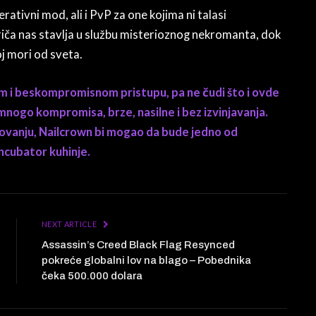
ativni mod, ali i PvP za one kojima ni talasi
 Priča nas stavlja u službu misterioznog nekromanta, dok
j mori od sveta.
m i beskompromisnom pristupu, pa ne čudi što i ovde
z mnogo kompromisa, brze, nasilne i bez izvinjavanja.
kovanju, Nailcrown bi mogao da bude jedno od
Incubator kuhinje.
NEXT ARTICLE
Assassin’s Creed Black Flag Resynced
pokreće globalni lov na blago – Pobednika
čeka 500.000 dolara