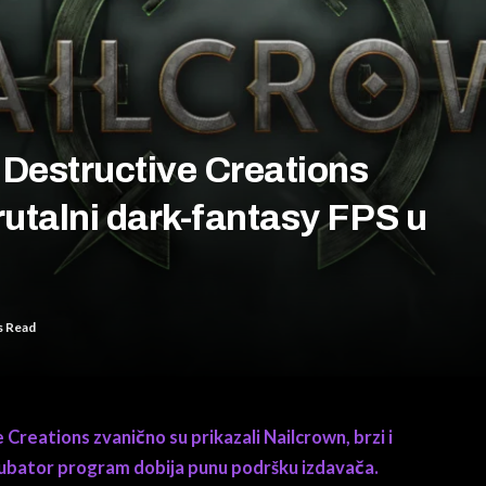
 Destructive Creations
rutalni dark-fantasy FPS u
s Read
 Creations zvanično su prikazali Nailcrown, brzi i
cubator program dobija punu podršku izdavača.