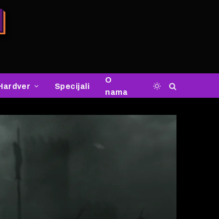
O
Hardver
Specijali
nama