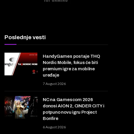
Poslednje vesti
HandyGames postaje THQ
Nordic Mobile, fokus će biti
premium igre za mobilne
uređaje
7 August 2026
NC na Gamescom 2026
donosi AION 2, CINDER CITY i
potpuno novu igru Project
Bonfire
6 August 2026