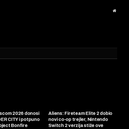
Website
scom 2026 donosi
Aliens: Fireteam Elite 2 dobio
DER CITY i potpuno
novi co-op trejler, Nintendo
oject Bonfire
Switch 2 verzija stiže ove