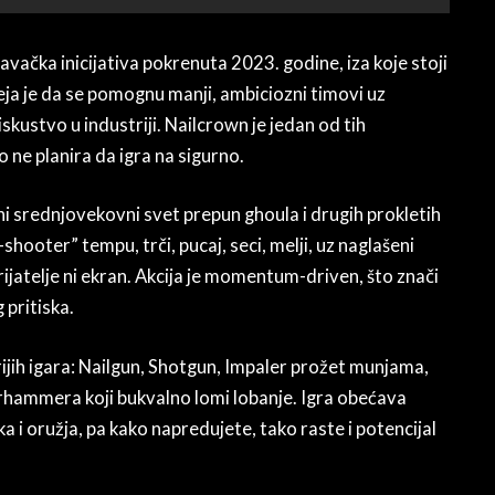
davačka inicijativa pokrenuta 2023. godine, iza koje stoji
ja je da se pomognu manji, ambiciozni timovi uz
skustvo u industriji. Nailcrown je jedan od tih
o ne planira da igra na sigurno.
ni srednjovekovni svet prepun ghoula i drugih prokletih
hooter” tempu, trči, pucaj, seci, melji, uz naglašeni
rijatelje ni ekran. Akcija je momentum-driven, što znači
 pritiska.
rijih igara: Nailgun, Shotgun, Impaler prožet munjama,
warhammera koji bukvalno lomi lobanje. Igra obećava
a i oružja, pa kako napredujete, tako raste i potencijal