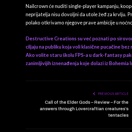
Nailcrown će nuditi single-player kampanju, kooper
neprijatelja nisu dovoljni da utole žeđ za krvlju.
polako otkrivamo njegove prave ambicije u noćno
Destructive Creations su već poznati po sirovo
ciljaju na publiku koja voli klasične pucačine be
Ako volite staru školu FPS-a u dark-fantasy pa
zanimljivijih iznenađenja koje dolazi iz Bohemia 
PREVIOUS ARTICLE
Call of the Elder Gods – Review – For the
answers through Lovercraftian creatures’s
tentacles