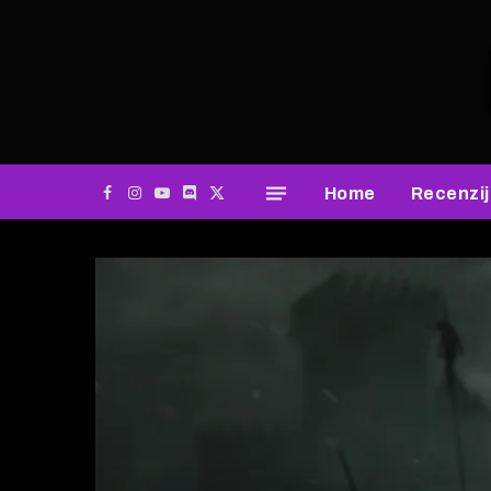
Home
Recenzi
Facebook
Instagram
YouTube
Discord
X
(Twitter)