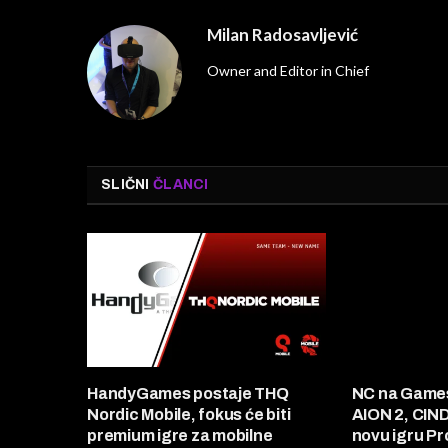
Milan Radosavljević
Owner and Editor in Chief
SLIČNI
ČLANCI
HandyGames postaje THQ
NC na Game
Nordic Mobile, fokus će biti
AION 2, CIN
premium igre za mobilne
novu igru Pr