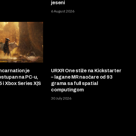
jeseni
6 August 2026
ncarnation je
URXR One stiže na Kickstarter
ostupan na PC-u,
– lagane MR naočare od 93
5 i Xbox Series X|S
grama sa full spatial
computingom
30 July 2026