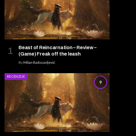
Beast of Reincarnation – Review –
(Game) Freak off the leash
By
Milan Radosavljević
RECENZIJE
9