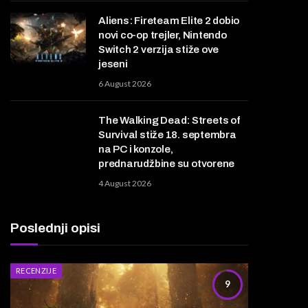
Aliens: Fireteam Elite 2 dobio
novi co-op trejler, Nintendo
Switch 2 verzija stiže ove
jeseni
6 August 2026
The Walking Dead: Streets of
Survival stiže 18. septembra
na PC i konzole,
prednarudžbine su otvorene
4 August 2026
Poslednji opisi
RECENZIJE
9