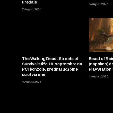
uređaje
6 August 2026
7 August 2026
The Walking Dead: Streets of
Beast of Rei
Survival stiže 18. septembra na
(napokon) d
PC i konzole, prednarudžbine
PlayStation 
su otvorene
4 August 2026
4 August 2026