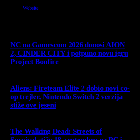
Website
Owner and Editor in Chief
Slični
članci
NC na Gamescom 2026 donosi AION
2, CINDER CITY i potpuno novu igru
Project Bonfire
6 August 2026
Aliens: Fireteam Elite 2 dobio novi co-
op trejler, Nintendo Switch 2 verzija
stiže ove jeseni
6 August 2026
The Walking Dead: Streets of
Survival stiže 18. septembra na PC i