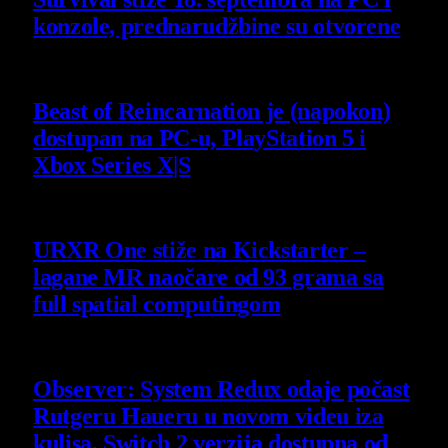
konzole, prednarudžbine su otvorene
4 August 2026
Beast of Reincarnation je (napokon)
dostupan na PC-u, PlayStation 5 i
Xbox Series X|S
4 August 2026
URXR One stiže na Kickstarter –
lagane MR naočare od 93 grama sa
full spatial computingom
30 July 2026
Observer: System Redux odaje počast
Rutgeru Haueru u novom videu iza
kulisa, Switch 2 verzija dostupna od