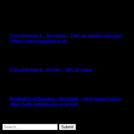
4 August 2026
Najbolje ocenjeni opisi
10
Forza Horizon 6 – Recenzija – Toke niz planinu dok latice
cvetova trešnje upadaju u oči
14 May 2026
10
Forza Horizon 6 – Review – BIG in Japan
14 May 2026
10
Resident Evil Requiem – Recenzija – Sirov horor i sjajan
slešer, bolja kombinacija ne postoji
25 February 2026
Copyright © - 2026 Virtualni Kutak - All Rights Reserved.
Submit