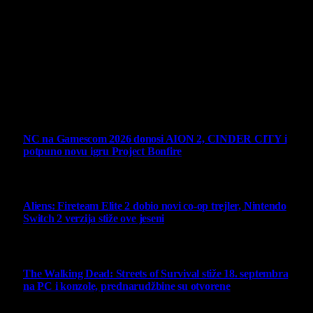
Virtualni Kutak brend, logo, domen i sajt su privatnog
vlasništva.
Sav sadržaj na sajtu je u vlasništvu Virtualni Kutak portala.
Svako neovlašćeno korišćenje sadržaja kažnjivo je
zakonom.
Ne propustite
NC na Gamescom 2026 donosi AION 2, CINDER CITY i
potpuno novu igru Project Bonfire
6 August 2026
Aliens: Fireteam Elite 2 dobio novi co-op trejler, Nintendo
Switch 2 verzija stiže ove jeseni
6 August 2026
The Walking Dead: Streets of Survival stiže 18. septembra
na PC i konzole, prednarudžbine su otvorene