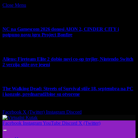
Close Menu
What's Hot
NC na Gamescom 2026 donosi AION 2, CINDER CITY i
potpuno novu igru Project Bonfire
6 August 2026
Aliens: Fireteam Elite 2 dobio novi co-op trejler, Nintendo Switch
2 verzija stiže ove jeseni
6 August 2026
The Walking Dead: Streets of Survival stiže 18. septembra na PC
i konzole, prednarudžbine su otvorene
4 August 2026
Facebook
X (Twitter)
Instagram
Discord
Facebook
Instagram
YouTube
Discord
X (Twitter)