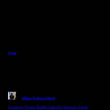
Vesti
Ben Starr i Aleks Le udružuju snage
na retro akcionoj platformi Cresata,
Kickstarter kampanja stiže ove
godine
By
Milan Radosavljević
23 June 2026
2 Mins Read
Share
Facebook
Twitter
Reddit
LinkedIn
Telegram
Email