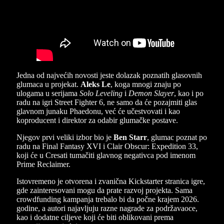
Jedna od najvećih novosti jeste dolazak poznatih glasovnih
glumaca u projekat.
Aleks Le
, koga mnogi znaju po
ulogama u serijama
Solo Leveling
i
Demon Slayer
, kao i po
radu na igri Street Fighter 6, ne samo da će pozajmiti glas
glavnom junaku Phaedonu, već će učestvovati i kao
koproducent i direktor za odabir glumačke postave.
Njegov prvi veliki izbor bio je
Ben Starr
, glumac poznat po
radu na Final Fantasy XVI i Clair Obscur: Expedition 33,
koji će u Cresati tumačiti glavnog negativca pod imenom
Prime Reclaimer.
Istovremeno je otvorena i zvanična Kickstarter stranica igre,
gde zainteresovani mogu da prate razvoj projekta. Sama
crowdfunding kampanja trebalo bi da počne krajem 2026.
godine, a autori najavljuju razne nagrade za podržavaoce,
kao i dodatne ciljeve koji će biti oblikovani prema