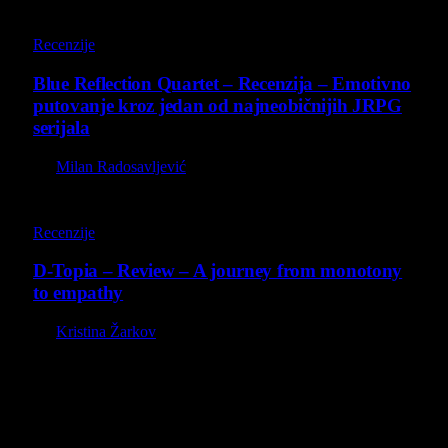
8.8
Recenzije
Blue Reflection Quartet – Recenzija – Emotivno
putovanje kroz jedan od najneobičnijih JRPG
serijala
By
Milan Radosavljević
8.5
Recenzije
D-Topia – Review – A journey from monotony
to empathy
By
Kristina Žarkov
O nama
Projekat Virtualni Kutak teži ka tome da približi gejming što
široj publici, sa idejom da edukuje sve posetioce, o igrama,
kroz njih i sa njima na razne i kreativne načine.