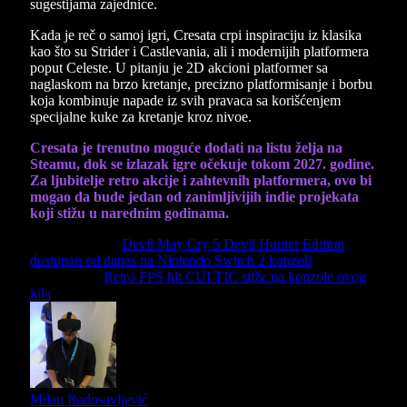
sugestijama zajednice.
Kada je reč o samoj igri, Cresata crpi inspiraciju iz klasika
kao što su Strider i Castlevania, ali i modernijih platformera
poput Celeste. U pitanju je 2D akcioni platformer sa
naglaskom na brzo kretanje, precizno platformisanje i borbu
koja kombinuje napade iz svih pravaca sa korišćenjem
specijalne kuke za kretanje kroz nivoe.
Cresata je trenutno moguće dodati na listu želja na
Steamu, dok se izlazak igre očekuje tokom 2027. godine.
Za ljubitelje retro akcije i zahtevnih platformera, ovo bi
mogao da bude jedan od zanimljivijih indie projekata
koji stižu u narednim godinama.
Previous Article
Devil May Cry 5 Devil Hunter Edition
dostupan od danas na Nintendo Switch 2 konzoli
Next Article
Retro FPS hit CULTIC stiže na konzole ovog
jula
Milan Radosavljević