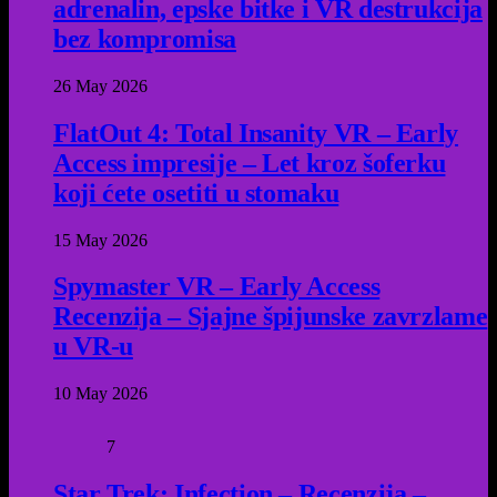
adrenalin, epske bitke i VR destrukcija
bez kompromisa
26 May 2026
FlatOut 4: Total Insanity VR – Early
Access impresije – Let kroz šoferku
koji ćete osetiti u stomaku
15 May 2026
Spymaster VR – Early Access
Recenzija – Sjajne špijunske zavrzlame
u VR-u
10 May 2026
7
Star Trek: Infection – Recenzija –