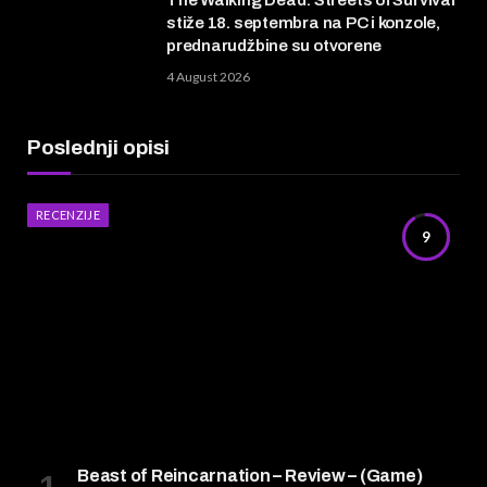
The Walking Dead: Streets of Survival
stiže 18. septembra na PC i konzole,
prednarudžbine su otvorene
4 August 2026
Poslednji opisi
RECENZIJE
9
Beast of Reincarnation – Review – (Game)