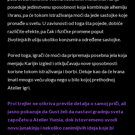
poseduje jedinstvenu sposobnost koja kombinuje alhemiju
i hranu, pa će tokom istraživanja moći da jede sastojke koje
pronađe u svetu. U zavisnosti od toga šta pojede, dobiće
različite efekte, pa čak i fizičke promene poput
životinjskih ušiju ukoliko konzumira određene sastojke.
Pored toga, igrači će moći da pripremaju posebna jela koja
menjaju Karijin izgled i otključavaju nove sposobnosti
korisne tokom istraživanja i borbi. Deluje kao da će hrana
imati mnogo veću ulogu nego u bilo kojoj prethodnoj
Atelier igri.
Prvi trejler ne otkriva previše detalja o samoj priči, ali
jasno pokazuje da Gust želi da nastavi gradnju sveta
započetu u Atelier Yumia, dok istovremeno uvodi
novu junakinju i nekoliko zanimljivih ideja koje bi