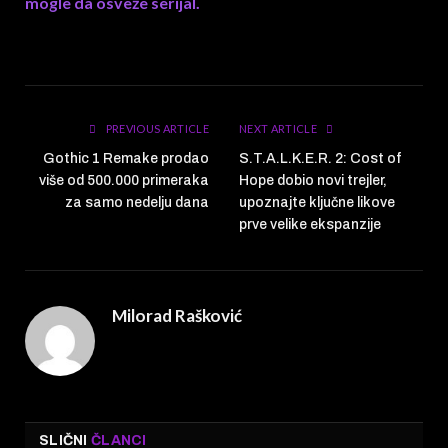
mogle da osveže serijal.
PREVIOUS ARTICLE
NEXT ARTICLE
Gothic 1 Remake prodao
S.T.A.L.K.E.R. 2: Cost of
više od 500.000 primeraka
Hope dobio novi trejler,
za samo nedelju dana
upoznajte ključne likove
prve velike ekspanzije
Milorad Rašković
SLIČNI
ČLANCI