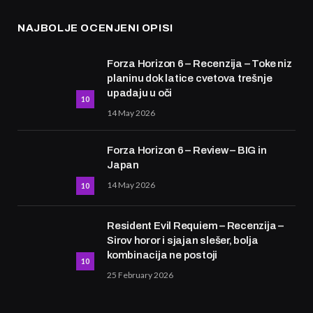
NAJBOLJE OCENJENI OPISI
Forza Horizon 6 – Recenzija – Toke niz
planinu dok latice cvetova trešnje
upadaju u oči
10
14 May 2026
Forza Horizon 6 – Review – BIG in
Japan
14 May 2026
10
Resident Evil Requiem – Recenzija –
Sirov horor i sjajan slešer, bolja
kombinacija ne postoji
10
25 February 2026