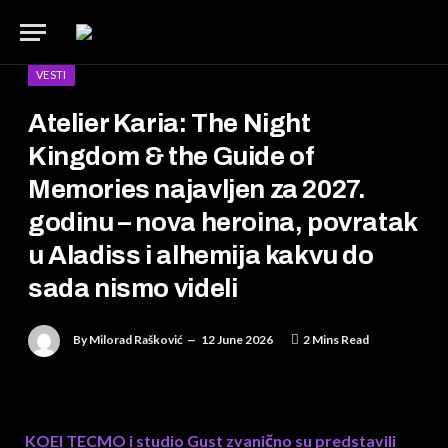
VESTI
Atelier Karia: The Night
Kingdom & the Guide of
Memories najavljen za 2027.
godinu – nova heroina, povratak
u Aladiss i alhemija kakvu do
sada nismo videli
By
Milorad Rašković
12 June 2026
2 Mins Read
KOEI TECMO i studio Gust zvanično su predstavili