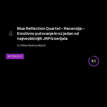
Blue Reflection Quartet – Recenzija –
Emotivno putovanje kroz jedan od
najneobičnijih JRPG serijala
By
Milan Radosavljević
RECENZIJE
8.5