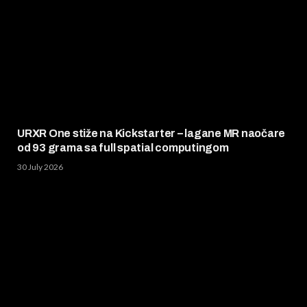
URXR One stiže na Kickstarter – lagane MR naočare
od 93 grama sa full spatial computingom
30 July 2026