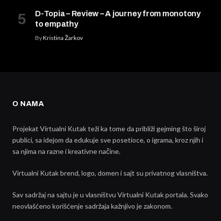
D-Topia – Review – A journey from monotony
to empathy
By
Kristina Žarkov
O NAMA
Projekat Virtualni Kutak teži ka tome da približi gejming što široj
publici, sa idejom da edukuje sve posetioce, o igrama, kroz njih i
sa njima na razne i kreativne načine.
Virtualni Kutak brend, logo, domen i sajt su privatnog vlasništva.
Sav sadržaj na sajtu je u vlasništvu Virtualni Kutak portala. Svako
neovlašćeno korišćenje sadržaja kažnjivo je zakonom.