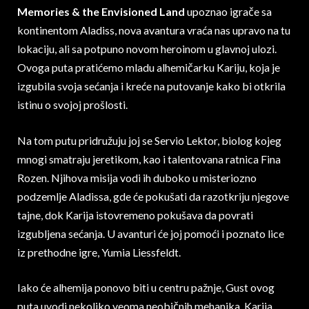
Memories & the Envisioned Land
upoznao igrače sa
kontinentom Aladiss, nova avantura vraća nas upravo na tu
lokaciju, ali sa potpuno novom heroinom u glavnoj ulozi.
Ovoga puta pratićemo mladu alhemičarku Kariju, koja je
izgubila svoja sećanja i kreće na putovanje kako bi otkrila
istinu o svojoj prošlosti.
Na tom putu pridružuju joj se Servio Lektor, biolog kojeg
mnogi smatraju jeretikom, kao i talentovana ratnica Fina
Rozen. Njihova misija vodi ih duboko u misteriozno
podzemlje Aladissa, gde će pokušati da razotkriju njegove
tajne, dok Karija istovremeno pokušava da povrati
izgubljena sećanja. U avanturi će joj pomoći i poznato lice
iz prethodne igre, Yumia Liessfeldt.
Iako će alhemija ponovo biti u centru pažnje, Gust ovog
puta uvodi nekoliko veoma neobičnih mehanika. Karija