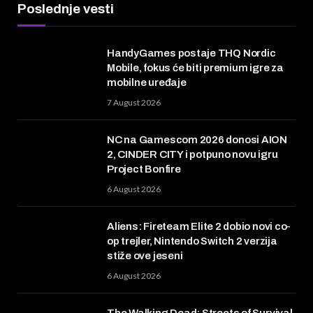
Poslednje vesti
HandyGames postaje THQ Nordic
Mobile, fokus će biti premium igre za
mobilne uređaje
7 August 2026
NC na Gamescom 2026 donosi AION
2, CINDER CITY i potpuno novu igru
Project Bonfire
6 August 2026
Aliens: Fireteam Elite 2 dobio novi co-
op trejler, Nintendo Switch 2 verzija
stiže ove jeseni
6 August 2026