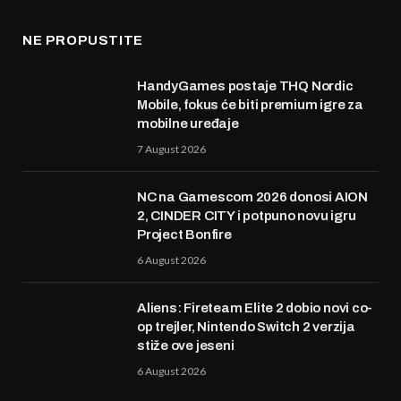
NE PROPUSTITE
HandyGames postaje THQ Nordic
Mobile, fokus će biti premium igre za
mobilne uređaje
7 August 2026
NC na Gamescom 2026 donosi AION
2, CINDER CITY i potpuno novu igru
Project Bonfire
6 August 2026
Aliens: Fireteam Elite 2 dobio novi co-
op trejler, Nintendo Switch 2 verzija
stiže ove jeseni
6 August 2026