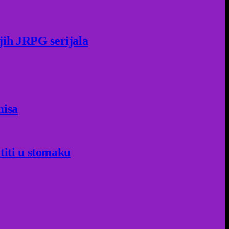
jih JRPG serijala
misa
titi u stomaku