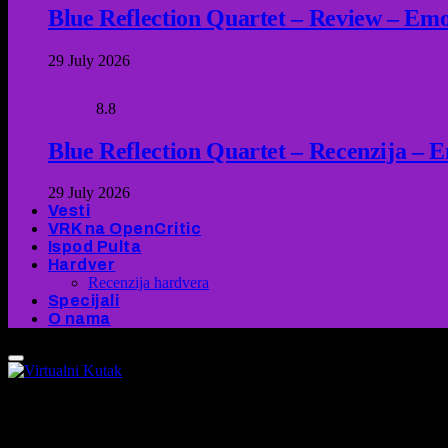
Blue Reflection Quartet – Review – Emot
29 July 2026
8.8
Blue Reflection Quartet – Recenzija – 
29 July 2026
Vesti
VRK na OpenCritic
Ispod Pulta
Hardver
Recenzija hardvera
Specijali
O nama