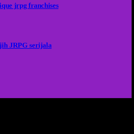
ique jrpg franchises
jih JRPG serijala