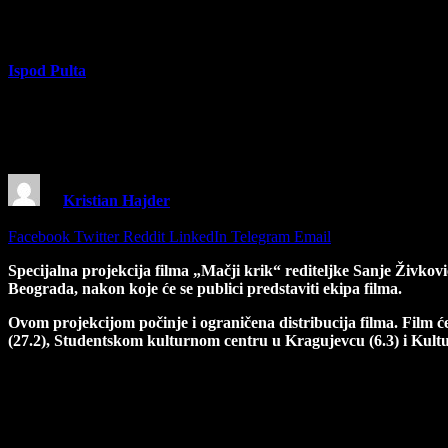
Ispod Pulta
Specijalna projekcija i distribucija filma, M
Gorana Paskaljevića
By
Kristian Hajder
10 February 2026
4 Mins Read
Share
Facebook
Twitter
Reddit
LinkedIn
Telegram
Email
Specijalna projekcija filma „Mačji krik“ rediteljke Sanje Živkov
Beograda, nakon koje će se publici predstaviti ekipa filma.
Ovom projekcijom počinje i ograničena distribucija filma. Film
(27.2), Studentskom kulturnom centru u Kragujevcu (6.3) i Kult