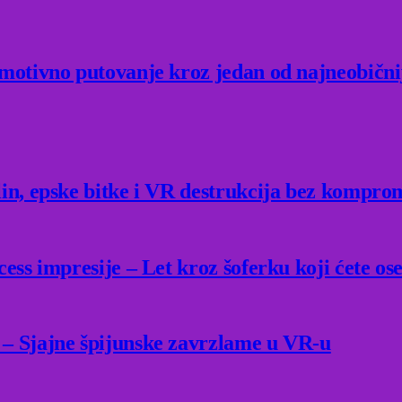
Emotivno putovanje kroz jedan od najneobični
lin, epske bitke i VR destrukcija bez kompro
ess impresije – Let kroz šoferku koji ćete ose
 – Sjajne špijunske zavrzlame u VR-u