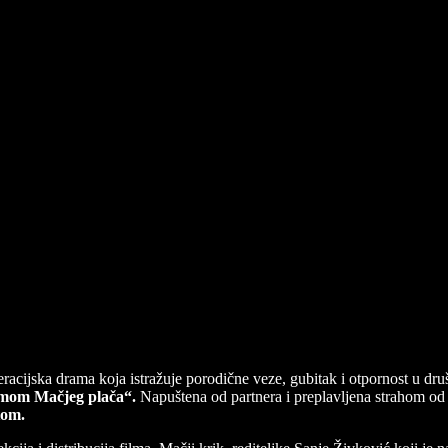
racijska drama koja istražuje porodične veze, gubitak i otpornost u društ
romom Mačjeg plača“.
Napuštena od partnera i preplavljena strahom od
tom.