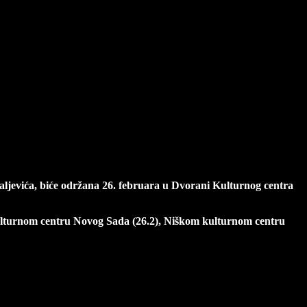
astao po scenariju legendarnog reditelja
kaljevića, biće održana 26. februara u Dvorani Kulturnog centra
 Kulturnom centru Novog Sada (26.2), Niškom kulturnom centru