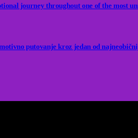
ional journey throughout one of the most un
Emotivno putovanje kroz jedan od najneobični