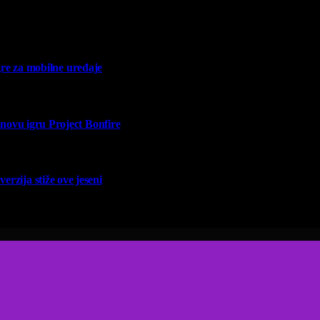
re za mobilne uređaje
vu igru Project Bonfire
erzija stiže ove jeseni