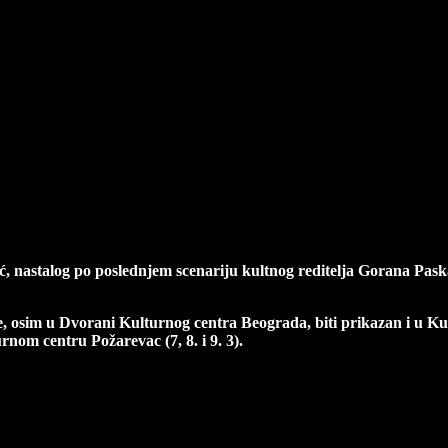
ačji krik, rediteljke Sanje Živković koji je n
ić, nastalog po poslednjem scenariju kultnog reditelja Gorana Pas
 će, osim u Dvorani Kulturnog centra Beograda, biti prikazan i u
urnom centru Požarevac (
7, 8. i 9. 3).