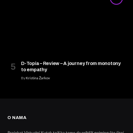
D-Topia – Review – A journey from monotony
to empathy
By
Kristina Žarkov
O NAMA
Projekat Virtualni Kutak teži ka tome da približi gejming što široj