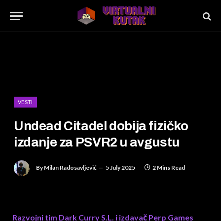
VESTI
Undead Citadel dobija fizičko
izdanje za PSVR2 u avgustu
By
Milan Radosavljević
5 July 2025
2 Mins Read
Razvojni tim Dark Curry S.L. i izdavač Perp Games