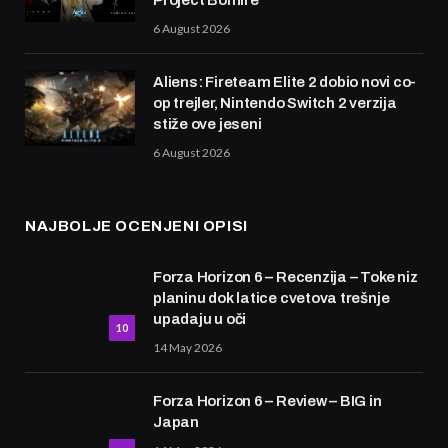
Project Bonfire
6 August 2026
Aliens: Fireteam Elite 2 dobio novi co-
op trejler, Nintendo Switch 2 verzija
stiže ove jeseni
6 August 2026
NAJBOLJE OCENJENI OPISI
Forza Horizon 6 – Recenzija – Toke niz
planinu dok latice cvetova trešnje
upadaju u oči
10
14 May 2026
Forza Horizon 6 – Review – BIG in
Japan