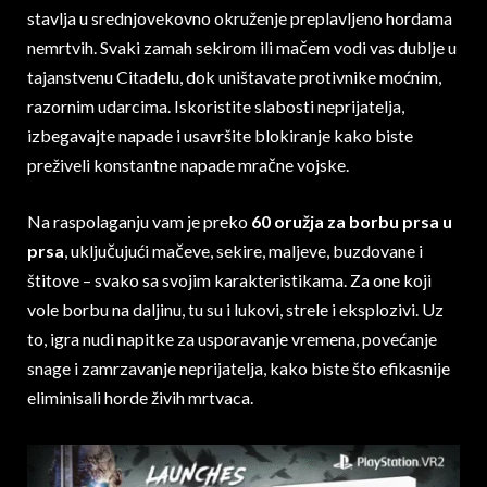
stavlja u srednjovekovno okruženje preplavljeno hordama
nemrtvih. Svaki zamah sekirom ili mačem vodi vas dublje u
tajanstvenu Citadelu, dok uništavate protivnike moćnim,
razornim udarcima. Iskoristite slabosti neprijatelja,
izbegavajte napade i usavršite blokiranje kako biste
preživeli konstantne napade mračne vojske.
Na raspolaganju vam je preko
60 oružja za borbu prsa u
prsa
, uključujući mačeve, sekire, maljeve, buzdovane i
štitove – svako sa svojim karakteristikama. Za one koji
vole borbu na daljinu, tu su i lukovi, strele i eksplozivi. Uz
to, igra nudi napitke za usporavanje vremena, povećanje
snage i zamrzavanje neprijatelja, kako biste što efikasnije
eliminisali horde živih mrtvaca.