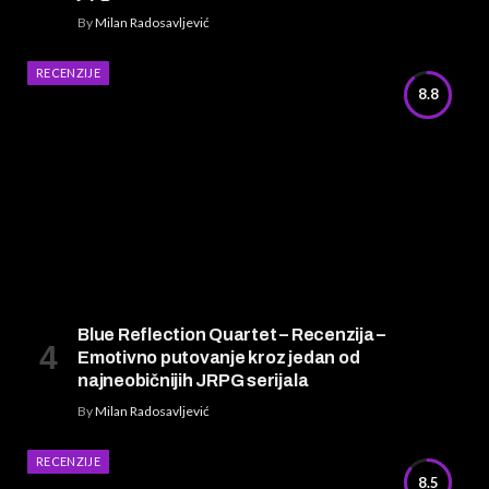
By
Milan Radosavljević
RECENZIJE
8.8
Blue Reflection Quartet – Recenzija –
Emotivno putovanje kroz jedan od
najneobičnijih JRPG serijala
By
Milan Radosavljević
RECENZIJE
8.5