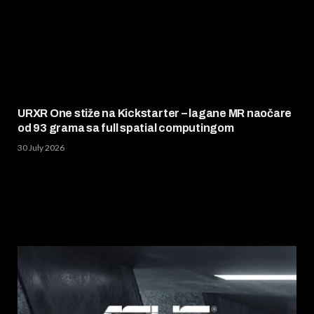
URXR One stiže na Kickstarter – lagane MR naočare
od 93 grama sa full spatial computingom
30 July 2026