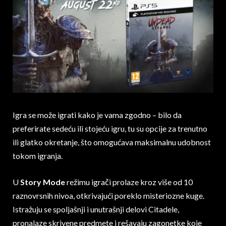
Igra se može igrati kako je vama zgodno – bilo da
preferirate sedeću ili stojeću igru, tu su opcije za trenutno
ili glatko okretanje, što omogućava maksimalnu udobnost
tokom igranja.
U
Story Mode
režimu igrači prolaze kroz više od 10
raznovrsnih nivoa, otkrivajući poreklo misteriozne kuge.
Istražuju se spoljašnji i unutrašnji delovi Citadele,
pronalaze skrivene predmete i rešavaju zagonetke koje