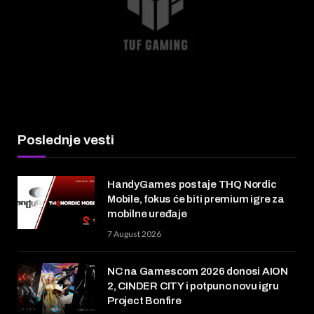
Poslednje vesti
HandyGames postaje THQ Nordic
Mobile, fokus će biti premium igre za
mobilne uređaje
7 August 2026
NC na Gamescom 2026 donosi AION
2, CINDER CITY i potpuno novu igru
Project Bonfire