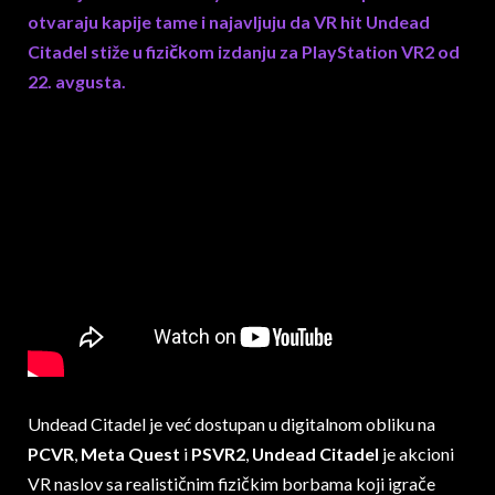
otvaraju kapije tame i najavljuju da VR hit Undead
Citadel stiže u fizičkom izdanju za PlayStation VR2 od
22. avgusta.
Undead Citadel je već dostupan u digitalnom obliku na
PCVR
,
Meta Quest
i
PSVR2
,
Undead Citadel
je akcioni
VR naslov sa realističnim fizičkim borbama koji igrače