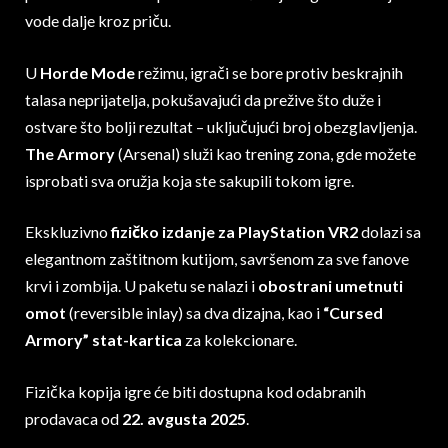
vode dalje kroz priču.
U
Horde Mode
režimu, igrači se bore protiv beskrajnih
talasa neprijatelja, pokušavajući da prežive što duže i
ostvare što bolji rezultat – uključujući broj obezglavljenja.
The Armory
(Arsenal) služi kao trening zona, gde možete
isprobati sva oružja koja ste sakupili tokom igre.
Ekskluzivno
fizičko izdanje za PlayStation VR2
dolazi sa
elegantnom zaštitnom kutijom, savršenom za sve fanove
krvi i zombija. U paketu se nalazi i
obostrani umetnuti
omot
(reversible inlay) sa dva dizajna, kao i
“Cursed
Armory” stat-kartica
za kolekcionare.
Fizička kopija igre će biti dostupna kod odabranih
prodavaca od
22. avgusta 2025
.