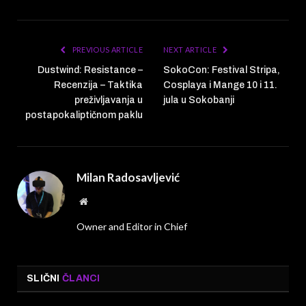
PREVIOUS ARTICLE
NEXT ARTICLE
Dustwind: Resistance –
SokoCon: Festival Stripa,
Recenzija – Taktika
Cosplaya i Mange 10 i 11.
preživljavanja u
jula u Sokobanji
postapokaliptičnom paklu
Milan Radosavljević
Website
Owner and Editor in Chief
SLIČNI
ČLANCI