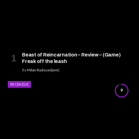
Beast of Reincarnation – Review – (Game)
Freak off the leash
By
Milan Radosavljević
RECENZIJE
9