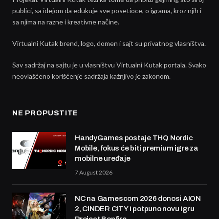
publici, sa idejom da edukuje sve posetioce, o igrama, kroz njih i
sa njima na razne i kreativne načine.
Virtualni Kutak brend, logo, domen i sajt su privatnog vlasništva.
Sav sadržaj na sajtu je u vlasništvu Virtualni Kutak portala. Svako
neovlašćeno korišćenje sadržaja kažnjivo je zakonom.
NE PROPUSTITE
HandyGames postaje THQ Nordic
Mobile, fokus će biti premium igre za
mobilne uređaje
7 August 2026
NC na Gamescom 2026 donosi AION
2, CINDER CITY i potpuno novu igru