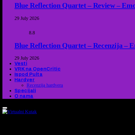
Blue Reflection Quartet – Review – Emot
29 July 2026
8.8
Blue Reflection Quartet – Recenzija – 
29 July 2026
Vesti
VRK na OpenCritic
Ispod Pulta
Hardver
Recenzija hardvera
Specijali
O nama