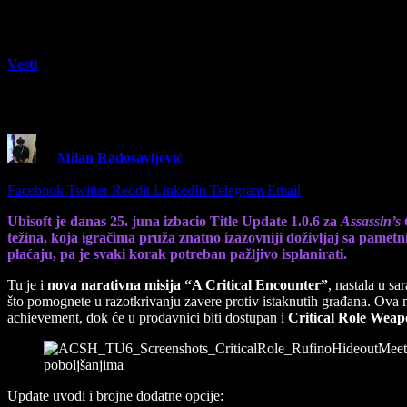
Vesti
Ubisoft objavio veliki patch 1.0.6 za Assas
By
Milan Radosavljević
25 June 2025
3 Mins Read
Share
Facebook
Twitter
Reddit
LinkedIn
Telegram
Email
Ubisoft je danas 25. juna izbacio Title Update 1.0.6 za
Assassin’s
težina, koja igračima pruža znatno izazovniji doživljaj sa pamet
plaćaju, pa je svaki korak potreban pažljivo isplanirati.
Tu je i
nova narativna misija “A Critical Encounter”
, nastala u sa
što pomognete u razotkrivanju zavere protiv istaknutih građana. Ova 
achievement, dok će u prodavnici biti dostupan i
Critical Role Wea
Update uvodi i brojne dodatne opcije: