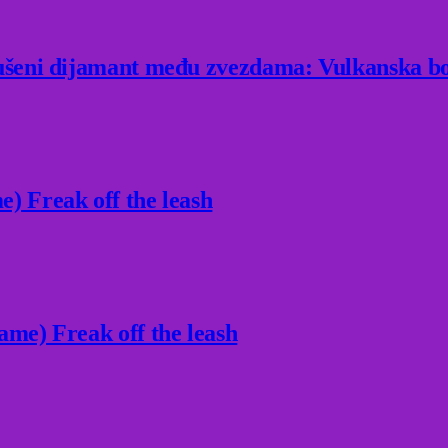
rušeni dijamant među zvezdama: Vulkanska bo
) Freak off the leash
ame) Freak off the leash