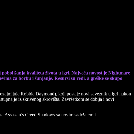
ljšanjima
 poboljšanja kvaliteta života u igri. Najveća novost je Nightmare
evima za borbu i šunjanje. Resursi su ređi, a greške se skupo
 pozajmljuje Robbie Daymond), koji postaje novi saveznik u igri nakon
tupna je iz skrivenog skrovišta. Završetkom se dobija i novi