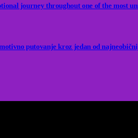
ional journey throughout one of the most un
Emotivno putovanje kroz jedan od najneobični