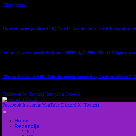
Close Menu
What's Hot
HandyGames postaje THQ Nordic Mobile, fokus će biti premium ig
7 August 2026
NC na Gamescom 2026 donosi AION 2, CINDER CITY i potpuno no
6 August 2026
Aliens: Fireteam Elite 2 dobio novi co-op trejler, Nintendo Switch 2 v
6 August 2026
Facebook
X (Twitter)
Instagram
Discord
Facebook
Instagram
YouTube
Discord
X (Twitter)
Home
Recenzije
Flat