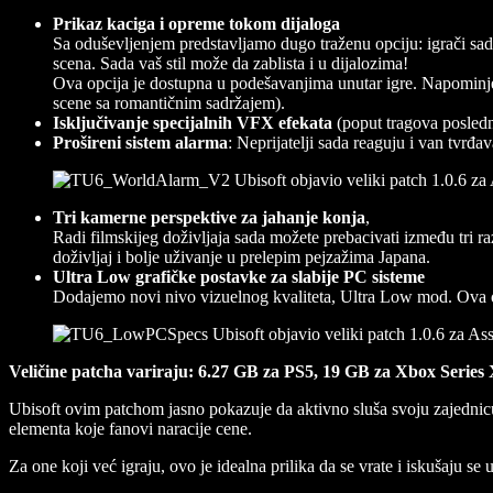
Prikaz kaciga i opreme tokom dijaloga
Sa oduševljenjem predstavljamo dugo traženu opciju: igrači sada 
scena. Sada vaš stil može da zablista i u dijalozima!
Ova opcija je dostupna u podešavanjima unutar igre. Napominje
scene sa romantičnim sadržajem).
Isključivanje specijalnih VFX efekata
(poput tragova posledn
Prošireni sistem alarma
: Neprijatelji sada reaguju i van tvrđa
Tri kamerne perspektive za jahanje konja
,
Radi filmskijeg doživljaja sada možete prebacivati između tri ra
doživljaj i bolje uživanje u prelepim pejzažima Japana.
Ultra Low grafičke postavke za slabije PC sisteme
Dodajemo novi nivo vizuelnog kvaliteta, Ultra Low mod. Ova op
Veličine patcha variraju: 6.27 GB za PS5, 19 GB za Xbox Series 
Ubisoft ovim patchom jasno pokazuje da aktivno sluša svoju zajednicu.
elementa koje fanovi naracije cene.
Za one koji već igraju, ovo je idealna prilika da se vrate i iskušaju s