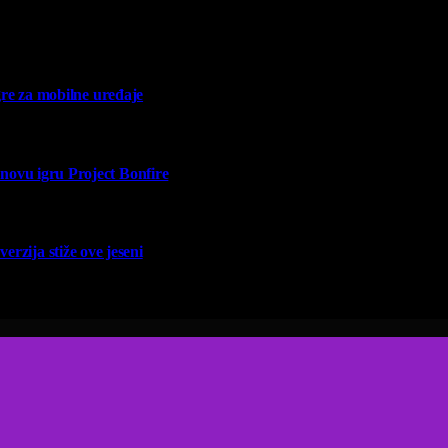
re za mobilne uređaje
vu igru Project Bonfire
erzija stiže ove jeseni