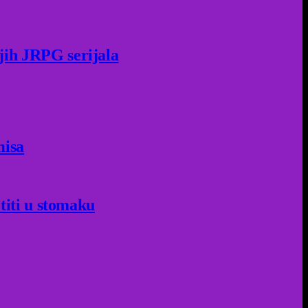
jih JRPG serijala
misa
titi u stomaku