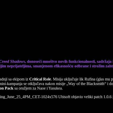
sin’s Creed Shadows sa novim sadržajem i pobo
 Creed Shadows
, donoseći mnoštvo novih funkcionalnosti, sadržaja i
nijim neprijateljima, smanjenom efikasnošću odbrane i strožim zaht
radnji sa ekipom iz
Critical Role
. Misija uključuje lik Rufina (glas mu
mini-kampanja se otključava nakon misije „Way of the Blacksmith“ i dos
pon Pack
sa oružjem za Naoe i Yasukea.