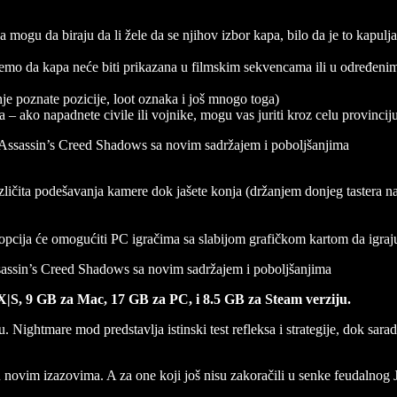
mogu da biraju da li žele da se njihov izbor kapa, bilo da je to kapulja
mo da kapa neće biti prikazana u filmskim sekvencama ili u određenim 
je poznate pozicije, loot oznaka i još mnogo toga)
va – ako napadnete civile ili vojnike, mogu vas juriti kroz celu provincij
zličita podešavanja kamere dok jašete konja (držanjem donjeg tastera na k
cija će omogućiti PC igračima sa slabijom grafičkom kartom da igraju 
X|S, 9 GB za Mac, 17 GB za PC, i 8.5 GB za Steam verziju.
 Nightmare mod predstavlja istinski test refleksa i strategije, dok sa
e u novim izazovima. A za one koji još nisu zakoračili u senke feudalnog 