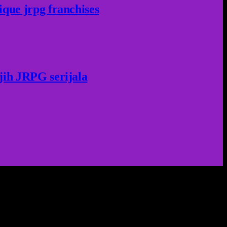
ique jrpg franchises
jih JRPG serijala