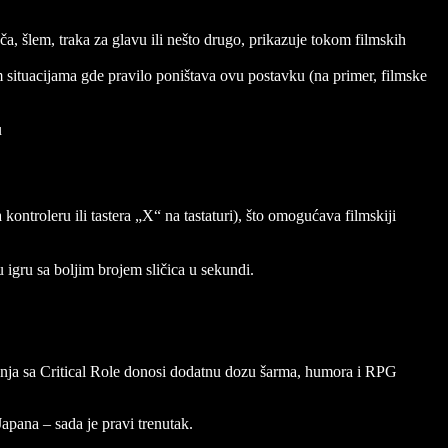
ča, šlem, traka za glavu ili nešto drugo, prikazuje tokom filmskih
situacijama gde pravilo poništava ovu postavku (na primer, filmske
u
ontroleru ili tastera „X“ na tastaturi), što omogućava filmskiji
igru sa boljim brojem sličica u sekundi.
radnja sa Critical Role donosi dodatnu dozu šarma, humora i RPG
Japana – sada je pravi trenutak.