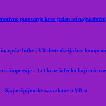
Emotivno putovanje kroz jedan od najneobični
lin, epske bitke i VR destrukcija bez kompro
ess impresije – Let kroz šoferku koji ćete ose
 – Sjajne špijunske zavrzlame u VR-u