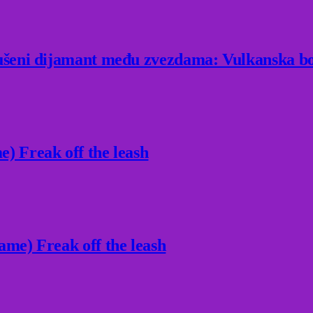
rušeni dijamant među zvezdama: Vulkanska bo
) Freak off the leash
ame) Freak off the leash