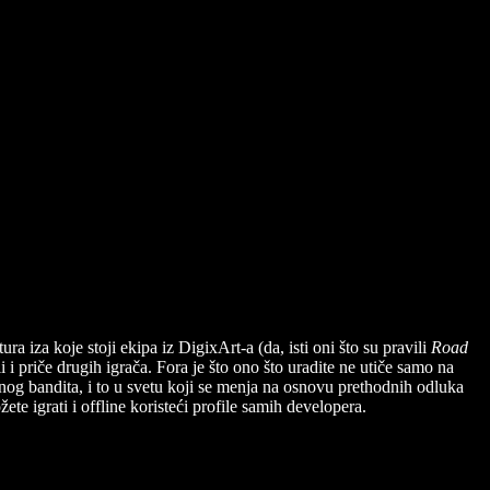
a iza koje stoji ekipa iz DigixArt-a (da, isti oni što su pravili
Road
 priče drugih igrača. Fora je što ono što uradite ne utiče samo na
pasnog bandita, i to u svetu koji se menja na osnovu prethodnih odluka
žete igrati i offline koristeći profile samih developera.