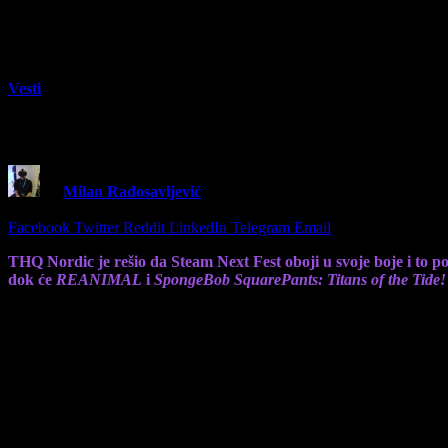
Vesti
THQ Nordic izbacuje tri demo igre za vrem
By
Milan Radosavljević
3 October 2025
3 Mins Read
Share
Facebook
Twitter
Reddit
LinkedIn
Telegram
Email
THQ Nordic je rešio da Steam Next Fest oboji u svoje boje i to po
dok će
REANIMAL
i
SpongeBob SquarePants: Titans of the Tide!