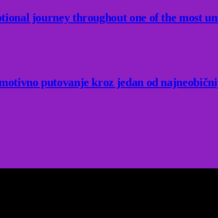
ional journey throughout one of the most un
Emotivno putovanje kroz jedan od najneobični