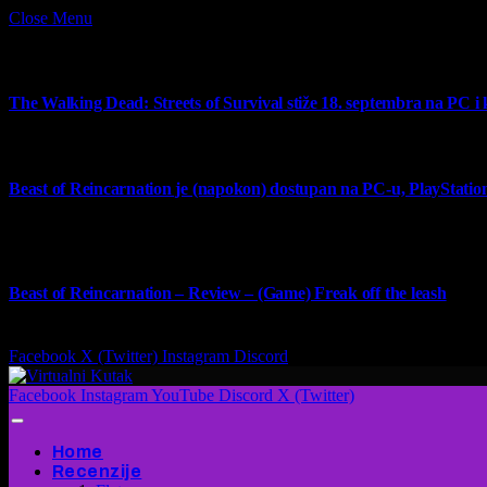
Close Menu
What's Hot
The Walking Dead: Streets of Survival stiže 18. septembra na PC i
4 August 2026
Beast of Reincarnation je (napokon) dostupan na PC-u, PlayStation
4 August 2026
9
Beast of Reincarnation – Review – (Game) Freak off the leash
4 August 2026
Facebook
X (Twitter)
Instagram
Discord
Facebook
Instagram
YouTube
Discord
X (Twitter)
Home
Recenzije