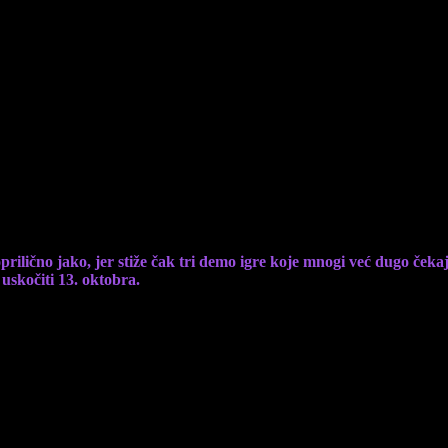
e Steam Next Festa
prilično jako, jer stiže čak tri demo igre koje mnogi već dugo ček
uskočiti 13. oktobra.