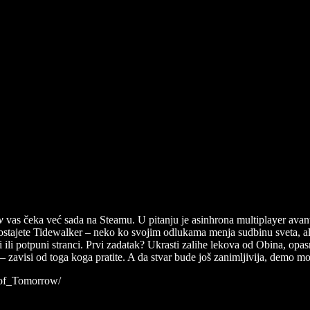
w
vas čeka već sada na Steamu. U pitanju je asinhrona multiplayer avantur
stajete Tidewalker – neko ko svojim odlukama menja sudbinu sveta, ali i
meri ili potpuni stranci. Prvi zadatak? Ukrasti zalihe lekova od Obina, o
će – zavisi od toga koga pratite. A da stvar bude još zanimljivija, demo mo
_of_Tomorrow/