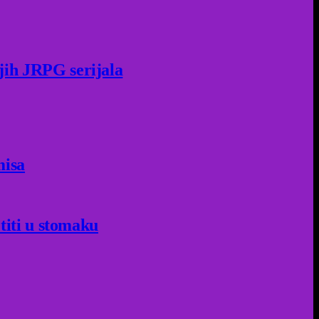
jih JRPG serijala
misa
titi u stomaku