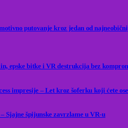
Emotivno putovanje kroz jedan od najneobični
lin, epske bitke i VR destrukcija bez kompro
ess impresije – Let kroz šoferku koji ćete ose
 – Sjajne špijunske zavrzlame u VR-u