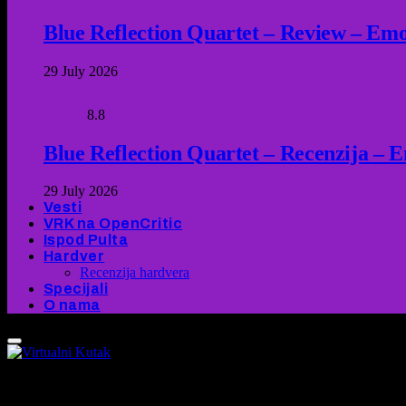
Blue Reflection Quartet – Review – Emot
29 July 2026
8.8
Blue Reflection Quartet – Recenzija – 
29 July 2026
Vesti
VRK na OpenCritic
Ispod Pulta
Hardver
Recenzija hardvera
Specijali
O nama