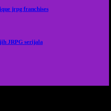
ique jrpg franchises
jih JRPG serijala