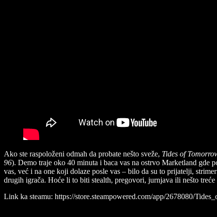
Ako ste raspoloženi odmah da probate nešto sveže,
Tides of Tomorro
96
). Demo traje oko 40 minuta i baca vas na ostrvo Marketland gde po
vas, već i na one koji dolaze posle vas – bilo da su to prijatelji, stri
drugih igrača. Hoće li to biti stealth, pregovori, jurnjava ili nešto tre
Link ka steamu: https://store.steampowered.com/app/2678080/Tides