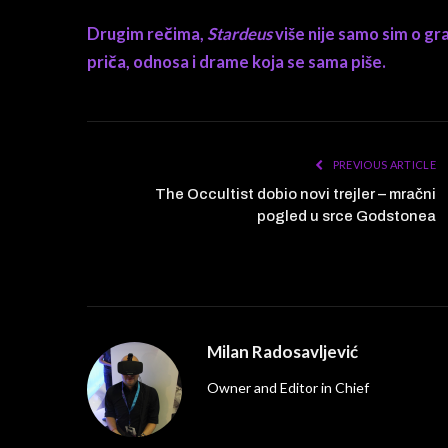
Drugim rečima,
Stardeus
više nije samo sim o gra
priča, odnosa i drame koja se sama piše.
PREVIOUS ARTICLE
The Occultist dobio novi trejler – mračni
pogled u srce Godstonea
Milan Radosavljević
Owner and Editor in Chief