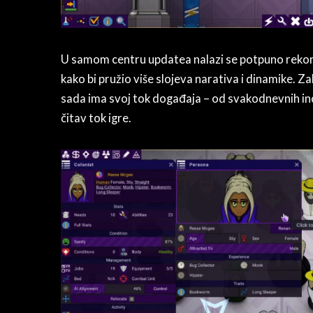
U samom centru updatea nalazi se potpuno rekons
kako bi pružio više slojeva narativa i dinamike.
sada ima svoj tok događaja – od svakodnevnih i
čitav tok igre.