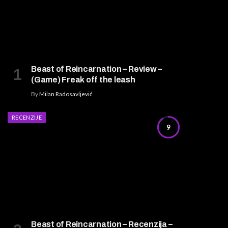
Beast of Reincarnation – Review –
(Game) Freak off the leash
By
Milan Radosavljević
RECENZIJE
9
Beast of Reincarnation – Recenzija –