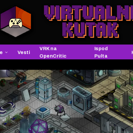
VRK na
Ispod
je
Vesti
OpenCritic
Pulta