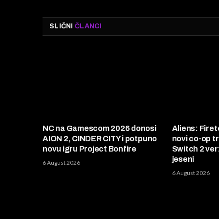
SLIČNI
ČLANCI
NC na Gamescom 2026 donosi
Aliens: Firet
AION 2, CINDER CITY i potpuno
novi co-op tr
novu igru Project Bonfire
Switch 2 verz
jeseni
6 August 2026
6 August 2026