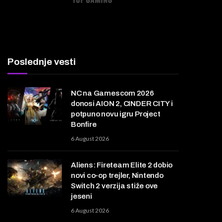
Poslednje vesti
NC na Gamescom 2026
donosi AION 2, CINDER CITY i
potpuno novu igru Project
Bonfire
6 August 2026
Aliens: Fireteam Elite 2 dobio
novi co-op trejler, Nintendo
Switch 2 verzija stiže ove
jeseni
6 August 2026