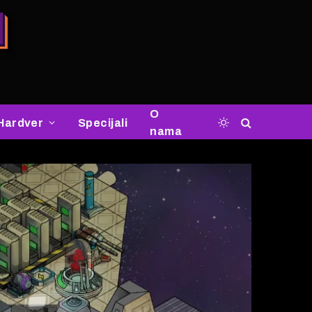
O
Hardver
Specijali
nama