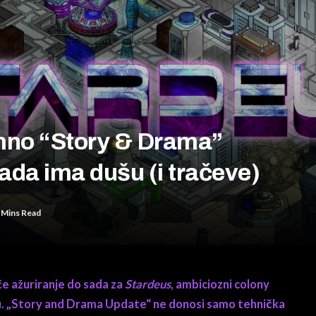
mno “Story & Drama”
sada ima dušu (i tračeve)
 Mins Read
eće ažuriranje do sada za
Stardeus
, ambiciozni colony
amu. „Story and Drama Update“ ne donosi samo tehnička