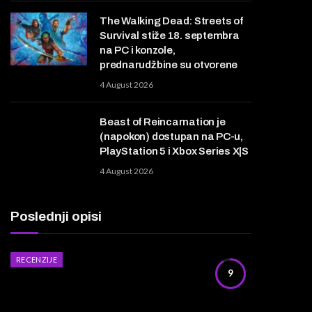
The Walking Dead: Streets of
Survival stiže 18. septembra
na PC i konzole,
prednarudžbine su otvorene
4 August 2026
Beast of Reincarnation je
(napokon) dostupan na PC-u,
PlayStation 5 i Xbox Series X|S
4 August 2026
Poslednji opisi
RECENZIJE
9