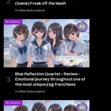
(Game) Freak off the leash
By
Milan Radosavljević
RECENZIJE
8.8
Blue Reflection Quartet – Review –
Emotional journey throughout one of
the most unique jrpg franchises
By
Milan Radosavljević
RECENZIJE
8.8