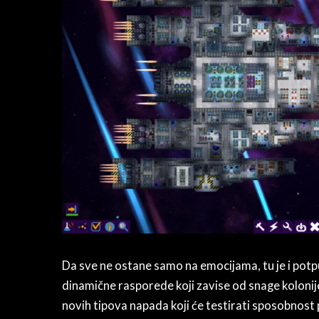
Da sve ne ostane samo na emocijama, tu je i potp
dinamične rasporede koji zavise od snage kolonije
novih tipova napada koji će testirati sposobnost 