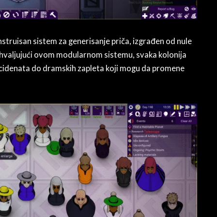
truisan sistem za generisanje priča, izgrađen od nule
 Zahvaljujući ovom modularnom sistemu, svaka kolonija
ncidenata do dramskih zapleta koji mogu da promene