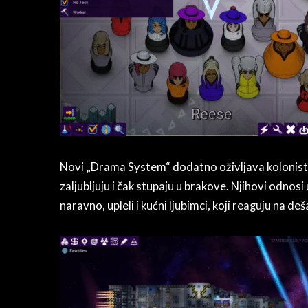
Novi „Drama System“ dodatno oživljava koloniste
zaljubljuju i čak stupaju u brakove. Njihovi odnosi 
naravno, upleli i kućni ljubimci, koji reaguju na de