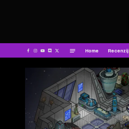
Home
Recenzi
Facebook
Instagram
YouTube
Discord
X
(Twitter)