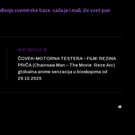
đenju svemirske baze. sada je i mali, živ svet pun
NEXT ARTICLE
ČOVEK–MOTORNA TESTERA – FILM: REZINA
PRIČA (Chainsaw Man – The Movie: Reze Arc)
globalna anime senzacija u bioskopima od
29.10.2025
Website