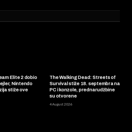
eam Elite 2 dobio
The Walking Dead: Streets of
ejler, Nintendo
Survival stiže 18. septembra na
ija stiže ove
PC i konzole, prednarudžbine
su otvorene
4 August 2026