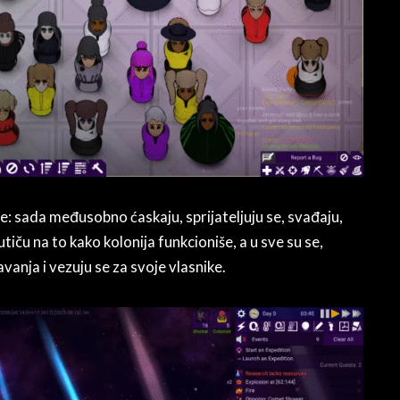
: sada međusobno ćaskaju, sprijateljuju se, svađaju,
utiču na to kako kolonija funkcioniše, a u sve su se,
šavanja i vezuju se za svoje vlasnike.