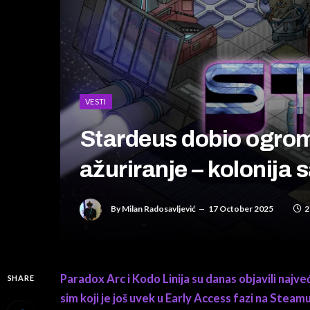
VESTI
Stardeus dobio ogro
ažuriranje – kolonija 
By
Milan Radosavljević
17 October 2025
2
Paradox Arc i Kodo Linija su danas objavili najv
SHARE
sim koji je još uvek u Early Access fazi na Ste