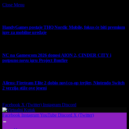
Close Menu
What's Hot
HandyGames postaje THQ Nordic Mobile, fokus će biti premium
igre za mobilne uređaje
7 August 2026
NC na Gamescom 2026 donosi AION 2, CINDER CITY i
potpuno novu igru Project Bonfire
6 August 2026
Aliens: Fireteam Elite 2 dobio novi co-op trejler, Nintendo Switch
2 verzija stiže ove jeseni
6 August 2026
Facebook
X (Twitter)
Instagram
Discord
Facebook
Instagram
YouTube
Discord
X (Twitter)