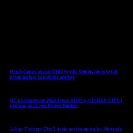
Projekat Virtualni Kutak teži ka tome da približi gejming što
široj publici, sa idejom da edukuje sve posetioce, o igrama,
kroz njih i sa njima na razne i kreativne načine.
Virtualni Kutak brend, logo, domen i sajt su privatnog
vlasništva.
Sav sadržaj na sajtu je u vlasništvu Virtualni Kutak portala.
Svako neovlašćeno korišćenje sadržaja kažnjivo je
zakonom.
Ne propustite
HandyGames postaje THQ Nordic Mobile, fokus će biti
premium igre za mobilne uređaje
7 August 2026
NC na Gamescom 2026 donosi AION 2, CINDER CITY i
potpuno novu igru Project Bonfire
6 August 2026
Aliens: Fireteam Elite 2 dobio novi co-op trejler, Nintendo