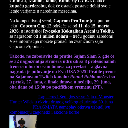
Chun-Li, Manon, Jamie, Kimberly i A.K.I.
dobiće
kupaću garderobu
, dok će ostatak postave dobiti svoje
letnje varijante u narednim mesecima.
Na kompetitivnoj sceni,
Capcom Pro Tour
je u punom
jeku!
Capcom Cup 12
održaće se od
11. do 15. marta
2026.
u istorijskoj
Ryogoku Kokugikan Areni u Tokiju
,
sa nagradom od
1 milion dolara
– treću godinu zaredom!
Više informacija možete pronaći na zvaničnom sajtu
Capcom eSports-a.
Takođe, ne zaboravite da pratite Sajam Slam 5, gde će
se 32 najpoznatija strimera udružiti sa 8 profesionalnih
trenera u borbi osam timova za prevlast – a glavna
nagrada je putovanje na Evo USA 2025! Pratite prenos
na Sajamovom Twitch kanalu:
Round Robin
mečevi su
u petak, 27. juna, a finale timova u nedelju, 29. juna,
oba dana od 15:00 po pacifičkom vremenu (PT).
Previous Article
Lagiacrus i Seregios se vraćaju u Monster
Hunter Wilds u okviru drugog velikog ažuriranja 30. juna
Next Article
PRAGMATA gameplay otkriva uzbudljivu
kombinaciju zagonetki i akcione borbe