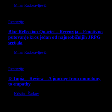
By
Milan Radosavljević
8.8
Recenzije
Blue Reflection Quartet – Recenzija – Emotivno
putovanje kroz jedan od najneobičnijih JRPG
serijala
By
Milan Radosavljević
8.5
Recenzije
D-Topia – Review – A journey from monotony
to empathy
By
Kristina Žarkov
O nama