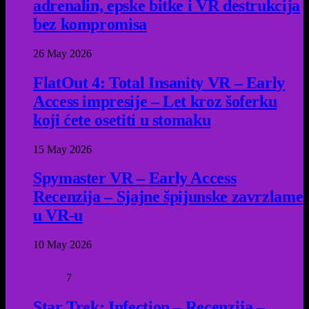
adrenalin, epske bitke i VR destrukcija
bez kompromisa
26 May 2026
FlatOut 4: Total Insanity VR – Early
Access impresije – Let kroz šoferku
koji ćete osetiti u stomaku
15 May 2026
Spymaster VR – Early Access
Recenzija – Sjajne špijunske zavrzlame
u VR-u
10 May 2026
7
Star Trek: Infection – Recenzija –