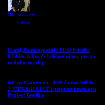
Milan Radosavljević
Website
Owner and Editor in Chief
Slični
članci
HandyGames postaje THQ Nordic
Mobile, fokus će biti premium igre za
mobilne uređaje
7 August 2026
NC na Gamescom 2026 donosi AION
2, CINDER CITY i potpuno novu igru
Project Bonfire
6 August 2026