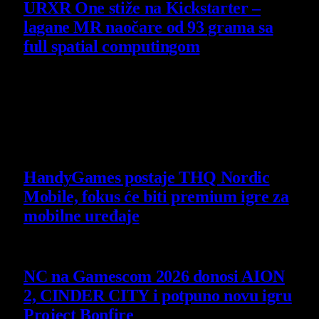
URXR One stiže na Kickstarter –
lagane MR naočare od 93 grama sa
full spatial computingom
30 July 2026
Poslednje vesti
HandyGames postaje THQ Nordic
Mobile, fokus će biti premium igre za
mobilne uređaje
7 August 2026
NC na Gamescom 2026 donosi AION
2, CINDER CITY i potpuno novu igru
Project Bonfire