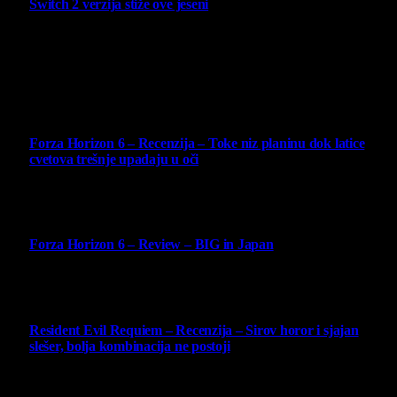
Switch 2 verzija stiže ove jeseni
6 August 2026
Najbolje ocenjeni opisi
10
Forza Horizon 6 – Recenzija – Toke niz planinu dok latice
cvetova trešnje upadaju u oči
14 May 2026
10
Forza Horizon 6 – Review – BIG in Japan
14 May 2026
10
Resident Evil Requiem – Recenzija – Sirov horor i sjajan
slešer, bolja kombinacija ne postoji
25 February 2026
Copyright © - 2026 Virtualni Kutak - All Rights Reserved.