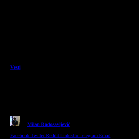
Vesti
Posetite planine Tajlanda, svratite do
plaže, upoznajte ponovo Sagata,
Thaiju i Car Muaya! – u Street
Fighter 6
By
Milan Radosavljević
27 June 2025
2 Mins Read
Share
Facebook
Twitter
Reddit
LinkedIn
Telegram
Email