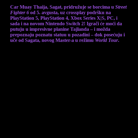
Car Muay Thaija, Sagat, pridružuje se borcima u
Street
Fighter 6
od 5. avgusta, uz crossplay podršku na
PlayStation 5, PlayStation 4, Xbox Series X|S, PC, i
sada i na novom Nintendo Switch 2! Igrači će moći da
putuju u impresivne planine Tajlanda – i možda
prepoznaju poznatu statuu u pozadini – dok posećuju i
uče od Sagata, novog Master-a u režimu
World Tour
.