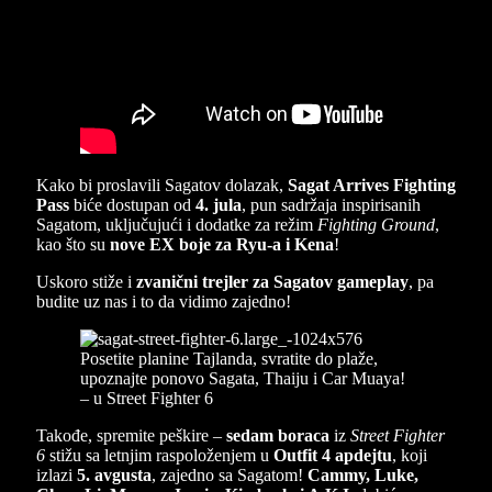
Kako bi proslavili Sagatov dolazak,
Sagat Arrives Fighting
Pass
biće dostupan od
4. jula
, pun sadržaja inspirisanih
Sagatom, uključujući i dodatke za režim
Fighting Ground
,
kao što su
nove EX boje za Ryu-a i Kena
!
Uskoro stiže i
zvanični trejler za Sagatov gameplay
, pa
budite uz nas i to da vidimo zajedno!
Takođe, spremite peškire –
sedam boraca
iz
Street Fighter
6
stižu sa letnjim raspoloženjem u
Outfit 4 apdejtu
, koji
izlazi
5. avgusta
, zajedno sa Sagatom!
Cammy, Luke,