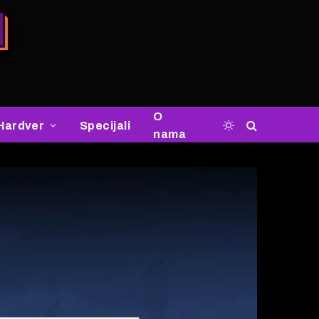
O
Hardver
Specijali
nama