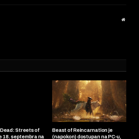
Website
Dead: Streets of
Beast of Reincarnation je
že 18. septembra na
(napokon) dostupan na PC-u,