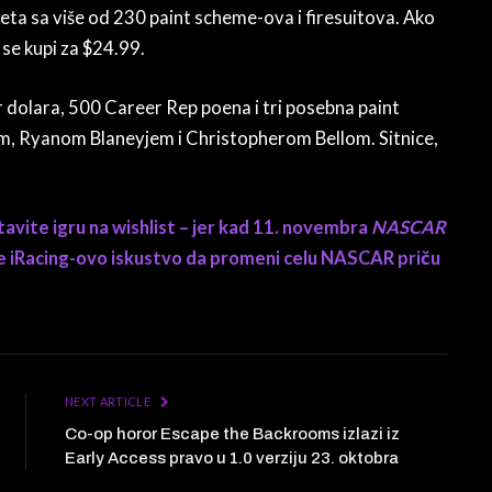
eta sa više od 230 paint scheme-ova i firesuitova. Ako
se kupi za $24.99.
r dolara, 500 Career Rep poena i tri posebna paint
, Ryanom Blaneyjem i Christopherom Bellom. Sitnice,
tavite igru na wishlist – jer kad 11. novembra
NASCAR
 će iRacing-ovo iskustvo da promeni celu NASCAR priču
NEXT ARTICLE
Co-op horor Escape the Backrooms izlazi iz
Early Access pravo u 1.0 verziju 23. oktobra