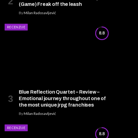
(Game) Freak off the leash
By
Milan Radosavljević
RECENZIJE
8.8
Blue Reflection Quartet – Review –
Emotional journey throughout one of
the most unique jrpg franchises
By
Milan Radosavljević
RECENZIJE
8.8