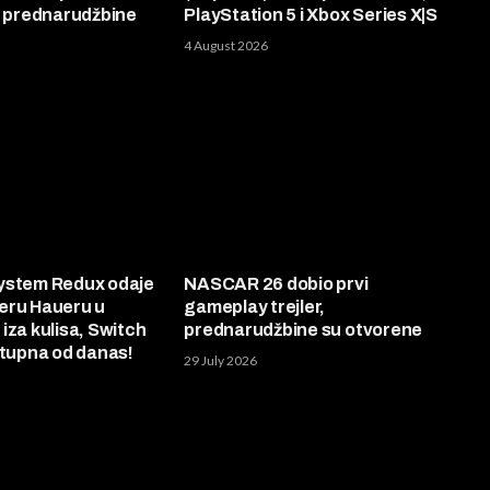
, prednarudžbine
PlayStation 5 i Xbox Series X|S
4 August 2026
ystem Redux odaje
NASCAR 26 dobio prvi
eru Haueru u
gameplay trejler,
iza kulisa, Switch
prednarudžbine su otvorene
stupna od danas!
29 July 2026