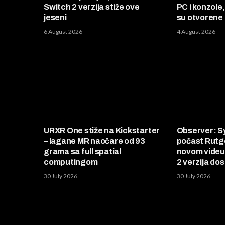
Switch 2 verzija stiže ove
PC i konzole
jeseni
su otvorene
6 August 2026
4 August 2026
URXR One stiže na Kickstarter
Observer: S
– lagane MR naočare od 93
počast Rutg
grama sa full spatial
novom videu 
computingom
2 verzija do
30 July 2026
30 July 2026