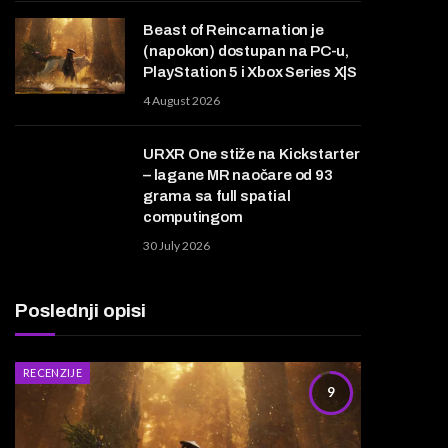
Beast of Reincarnation je
(napokon) dostupan na PC-u,
PlayStation 5 i Xbox Series X|S
4 August 2026
URXR One stiže na Kickstarter
– lagane MR naočare od 93
grama sa full spatial
computingom
30 July 2026
Poslednji opisi
RECENZIJE
9