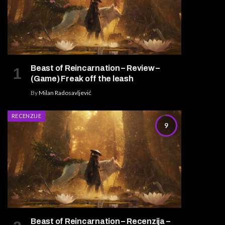
Beast of Reincarnation – Review –
(Game) Freak off the leash
By
Milan Radosavljević
RECENZIJE
9
Beast of Reincarnation – Recenzija –