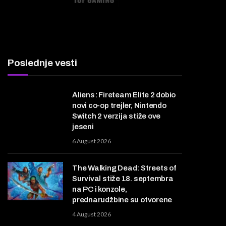
Poslednje vesti
Aliens: Fireteam Elite 2 dobio
novi co-op trejler, Nintendo
Switch 2 verzija stiže ove
jeseni
6 August 2026
The Walking Dead: Streets of
Survival stiže 18. septembra
na PC i konzole,
prednarudžbine su otvorene
4 August 2026