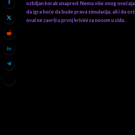
ozbiljan korak unapred. Nema više onog osećaja 
da igra hoće da bude prava simulacija, ali i da os
oval ne završi u prvoj krivini sa nosom u zidu.