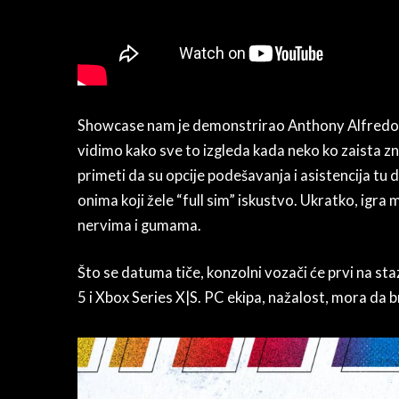
Showcase nam je demonstrirao Anthony Alfredo – i
vidimo kako sve to izgleda kada neko ko zaista zn
primeti da su opcije podešavanja i asistencija tu da
onima koji žele “full sim” iskustvo. Ukratko, igra 
nervima i gumama.
Što se datuma tiče, konzolni vozači će prvi na st
5 i Xbox Series X|S. PC ekipa, nažalost, mora da 