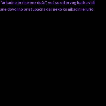
“arkadne brzine bez duše”, već se od prvog kadra vidi
tane dovoljno pristupačna da i neko ko nikad nije jurio