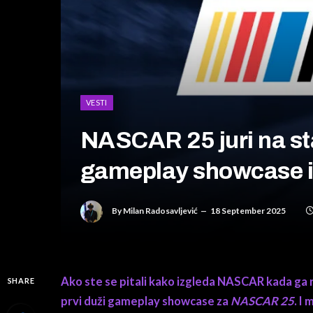
VESTI
NASCAR 25 juri na sta
gameplay showcase i 
By
Milan Radosavljević
18 September 2025
Ako ste se pitali kako izgleda NASCAR kada ga r
SHARE
prvi duži gameplay showcase za
NASCAR 25
. I