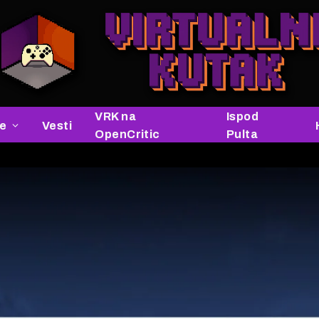
VRK na
Ispod
je
Vesti
OpenCritic
Pulta