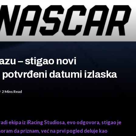
zu – stigao novi
potvrđeni datumi izlaska
2 Mins Read
adi ekipa iz iRacing Studiosa, evo odgovora, stigao je
 moram da priznam, već na prvi pogled deluje kao