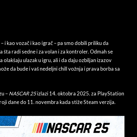
 kao vozač i kao igrač – pa smo dobili priliku da
a šta radi sedne i za volan i za kontroler. Odmah se
 olakšaju ulazak u igru, ali i da daju ozbiljan izazov
može da bude i vaš nedeljni chill vožnja i prava borba sa
azu –
NASCAR 25
izlazi 14. oktobra 2025. za PlayStation
broji dane do 11. novembra kada stiže Steam verzija.