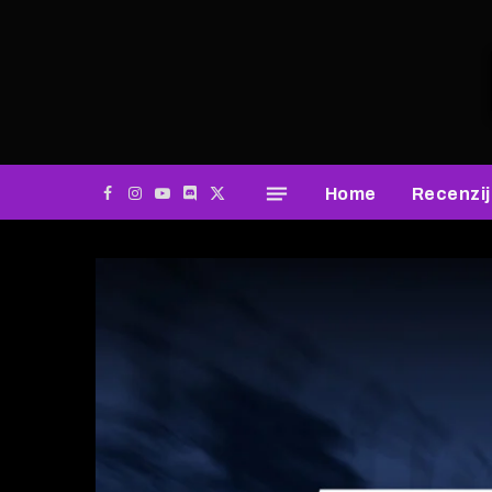
Home
Recenzi
Facebook
Instagram
YouTube
Discord
X
(Twitter)