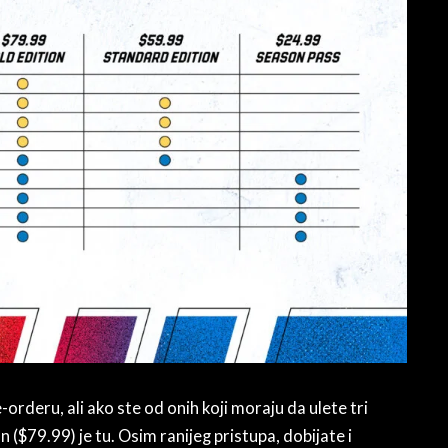
-orderu, ali ako ste od onih koji moraju da ulete tri
 ($79.99) je tu. Osim ranijeg pristupa, dobijate i