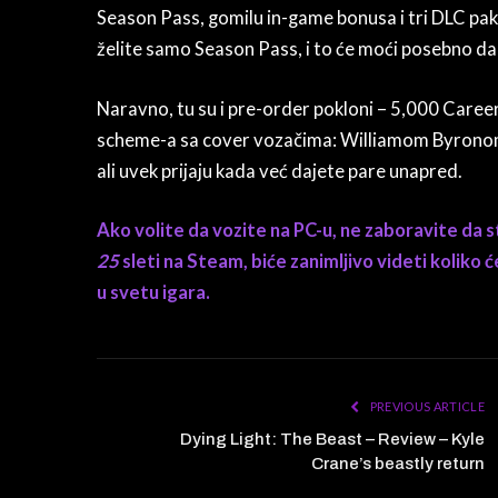
Season Pass, gomilu in-game bonusa i tri DLC pak
želite samo Season Pass, i to će moći posebno da 
Naravno, tu su i pre-order pokloni – 5,000 Caree
scheme-a sa cover vozačima: Williamom Byronom
ali uvek prijaju kada već dajete pare unapred.
Ako volite da vozite na PC-u, ne zaboravite da s
25
sleti na Steam, biće zanimljivo videti koliko
u svetu igara.
PREVIOUS ARTICLE
Dying Light: The Beast – Review – Kyle
Crane’s beastly return