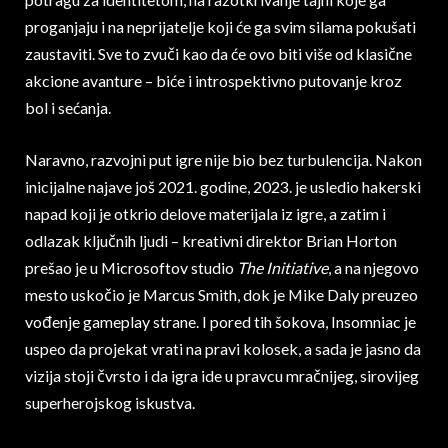
proganjaju i na neprijatelje koji će ga svim silama pokušati
zaustaviti. Sve to zvuči kao da će ovo biti više od klasične
akcione avanture – biće i introspektivno putovanje kroz
bol i sećanja.
Naravno, razvojni put igre nije bio bez turbulencija. Nakon
inicijalne najave još 2021. godine, 2023. je usledio hakerski
napad koji je otkrio delove materijala iz igre, a zatim i
odlazak ključnih ljudi – kreativni direktor Brian Horton
prešao je u Microsoftov studio
The Initiative
, a na njegovo
mesto uskočio je Marcus Smith, dok je Mike Daly preuzeo
vođenje gameplay strane. I pored tih šokova, Insomniac je
uspeo da projekat vrati na pravi kolosek, a sada je jasno da
vizija stoji čvrsto i da igra ide u pravcu mračnijeg, sirovijeg
superherojskog iskustva.