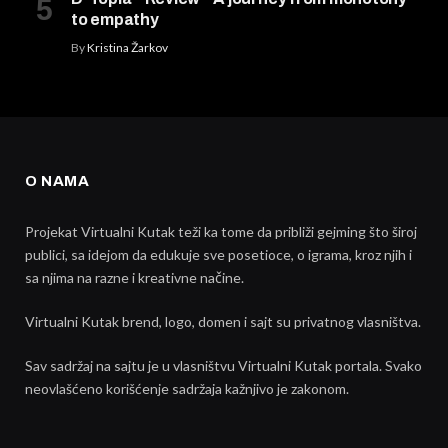
to empathy
By
Kristina Žarkov
O NAMA
Projekat Virtualni Kutak teži ka tome da približi gejming što široj
publici, sa idejom da edukuje sve posetioce, o igrama, kroz njih i
sa njima na razne i kreativne načine.
Virtualni Kutak brend, logo, domen i sajt su privatnog vlasništva.
Sav sadržaj na sajtu je u vlasništvu Virtualni Kutak portala. Svako
neovlašćeno korišćenje sadržaja kažnjivo je zakonom.