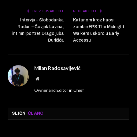
PREVIOUS ARTICLE
NEXT ARTICLE
Intervju – Slobodanka
Katanom kroz haos:
Radun – Čovjek Lavina,
zombie FPS The Midnight
intimni portret Dragoljuba
Walkers uskoro u Early
Đuričića
Accessu
Milan Radosavljević
Website
Owner and Editor in Chief
SLIČNI
ČLANCI