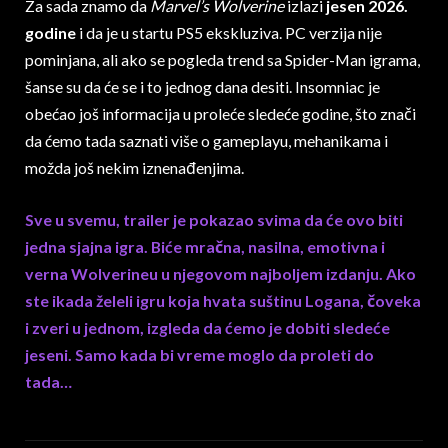
Za sada znamo da
Marvel’s Wolverine
izlazi
jesen 2026.
godine
i da je u startu PS5 ekskluziva. PC verzija nije
pominjana, ali ako se pogleda trend sa Spider-Man igrama,
šanse su da će se i to jednog dana desiti. Insomniac je
obećao još informacija u proleće sledeće godine, što znači
da ćemo tada saznati više o gameplayu, mehanikama i
možda još nekim iznenađenjima.
Sve u svemu, trailer je pokazao svima da će ovo biti
jedna sjajna igra. Biće mračna, nasilna, emotivna i
verna Wolverineu u njegovom najboljem izdanju. Ako
ste ikada želeli igru koja hvata suštinu Logana, čoveka
i zveri u jednom, izgleda da ćemo je dobiti sledeće
jeseni. Samo kada bi vreme moglo da proleti do
tada…