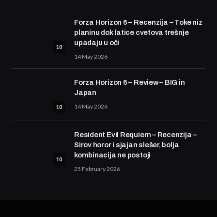
Forza Horizon 6 – Recenzija – Toke niz
planinu dok latice cvetova trešnje
upadaju u oči
10
14 May 2026
Forza Horizon 6 – Review – BIG in
Japan
14 May 2026
10
Resident Evil Requiem – Recenzija –
Sirov horor i sjajan slešer, bolja
kombinacija ne postoji
10
25 February 2026