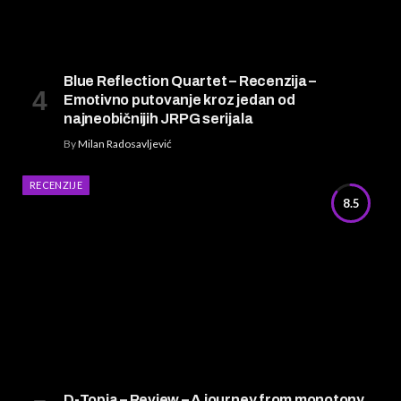
Blue Reflection Quartet – Recenzija –
Emotivno putovanje kroz jedan od
najneobičnijih JRPG serijala
By
Milan Radosavljević
RECENZIJE
8.5
D-Topia – Review – A journey from monotony