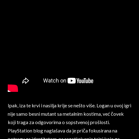
Ipak, iza te krvi i nasilja krije se nešto više. Logan u ovoj igri
nije samo besni mutant sa metalnim kostima, već čovek
koji traga za odgovorima o sopstvenoj prošlosti.
PlayStation blog naglašava da je priča fokusirana na
potragu za identitetom, na razotkrivanje tajni koje ga