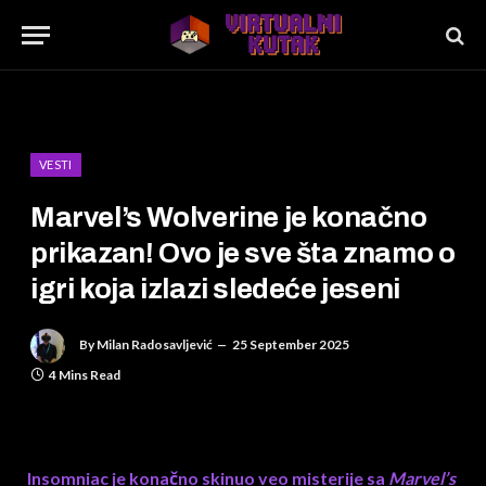
VESTI
Marvel’s Wolverine je konačno
prikazan! Ovo je sve šta znamo o
igri koja izlazi sledeće jeseni
By
Milan Radosavljević
25 September 2025
4 Mins Read
Insomniac je konačno skinuo veo misterije sa
Marvel’s