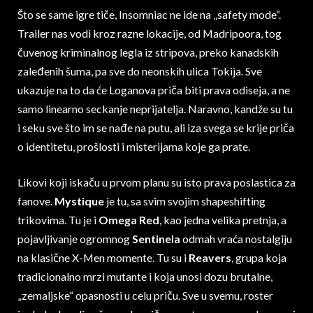
Što se same igre tiče, Insomniac ne ide na „safety mode“.
Trailer nas vodi kroz razne lokacije, od Madripoora, tog
čuvenog kriminalnog legla iz stripova, preko kanadskih
zaleđenih šuma, pa sve do neonskih ulica Tokija. Sve
ukazuje na to da će Loganova priča biti prava odiseja, a ne
samo linearno seckanje neprijatelja. Naravno, kandže su tu
i seku sve što im se nađe na putu, ali iza svega se krije priča
o identitetu, prošlosti i misterijama koje ga prate.
Likovi koji iskaču u prvom planu su isto prava poslastica za
fanove.
Mystique
je tu, sa svim svojim shapeshifting
trikovima. Tu je i
Omega Red
, kao jedna velika pretnja, a
pojavljivanje ogromnog
Sentinela
odmah vraća nostalgiju
na klasične X-Men momente. Tu su i
Reavers
, grupa koja
tradicionalno mrzi mutante i koja unosi dozu brutalne,
„zemaljske“ opasnosti u celu priču. Sve u svemu, roster