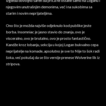
izgleda dovoljno šaren da priča ne ostane samo na Loganu i
njegovim unutrašnjim demonima, već i na sukobima sa
starim i novim neprijateljima.
Ono što je možda najviše odjeknulo kod publike jeste
borba. Insomniac je jasno stavio do znanja, ovo je
visceralno, ovo je brutalno, ovo je prosto fantastično.
Kandže kroz lobanju, sekcija u kojoj Logan bukvalno cepa
neprijatelje na komade, apsolutno je sve to Nije to šok radi
šoka, već pokušaj da se što vernije prenese Wolverine lik iz
stripova.