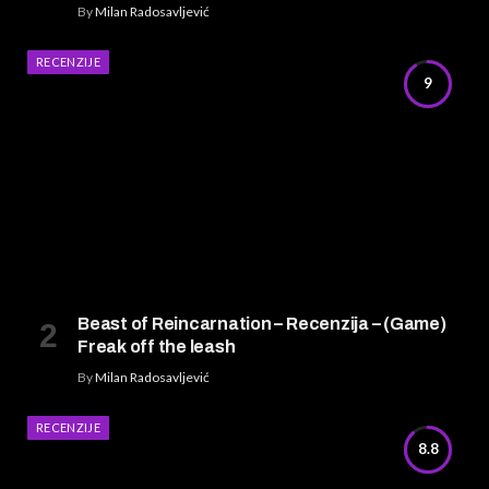
By
Milan Radosavljević
RECENZIJE
9
Beast of Reincarnation – Recenzija – (Game)
Freak off the leash
By
Milan Radosavljević
RECENZIJE
8.8