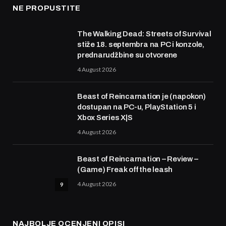
NE PROPUSTITE
The Walking Dead: Streets of Survival
stiže 18. septembra na PC i konzole,
prednarudžbine su otvorene
4 August 2026
Beast of Reincarnation je (napokon)
dostupan na PC-u, PlayStation 5 i
Xbox Series X|S
4 August 2026
Beast of Reincarnation – Review –
(Game) Freak off the leash
4 August 2026
9
NAJBOLJE OCENJENI OPISI