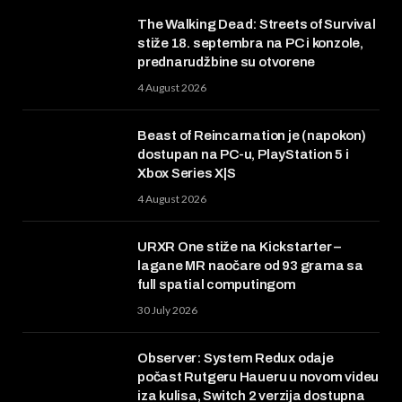
The Walking Dead: Streets of Survival
stiže 18. septembra na PC i konzole,
prednarudžbine su otvorene
4 August 2026
Beast of Reincarnation je (napokon)
dostupan na PC-u, PlayStation 5 i
Xbox Series X|S
4 August 2026
URXR One stiže na Kickstarter –
lagane MR naočare od 93 grama sa
full spatial computingom
30 July 2026
Observer: System Redux odaje
počast Rutgeru Haueru u novom videu
iza kulisa, Switch 2 verzija dostupna