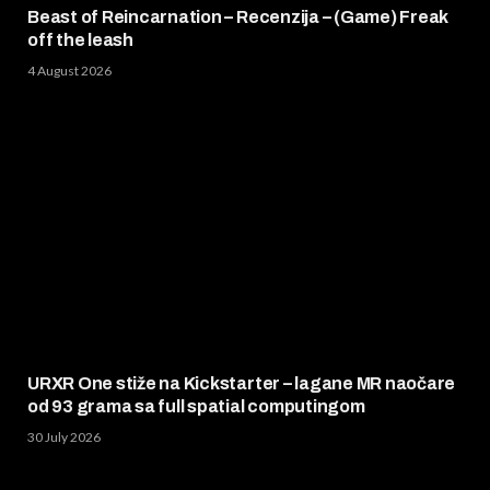
Beast of Reincarnation – Recenzija – (Game) Freak
off the leash
4 August 2026
URXR One stiže na Kickstarter – lagane MR naočare
od 93 grama sa full spatial computingom
30 July 2026