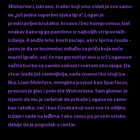
Wolverine
i, iskreno, trailer koji smo videli je sve samo
ne „još jedna superherojska igra“. Logan je
predstavljen brutalno, krvavo i bez kompromisa, baš
onakav kakvog ga pamtimo iz najboljih stripovskih
izdanja. Kandže lete, kosti pucaju, a krv šprica svuda –
jasno je da se Insomniac odlučio za priču koja neće
maziti igrače, već će nas gurnuti pravo u srž Loganove
večite borbe sa samim sobom i svetom oko njega. Da
stvar bude još zanimljivija, sada znamo i ko stoji iza
lika, Liam McIntyre, mnogima poznat kao Spartacus,
preuzeo je glas i pokrete Wolverinea. Sam glumac je
izjavio da mu je zadatak da prikaže Logana ne samo
kao ratnika, već i kao čoveka koji nosi sve te ožiljke,
izdaje i nade na leđima. I ako ćemo po prvom utisku,
deluje da je pogodak u centar.