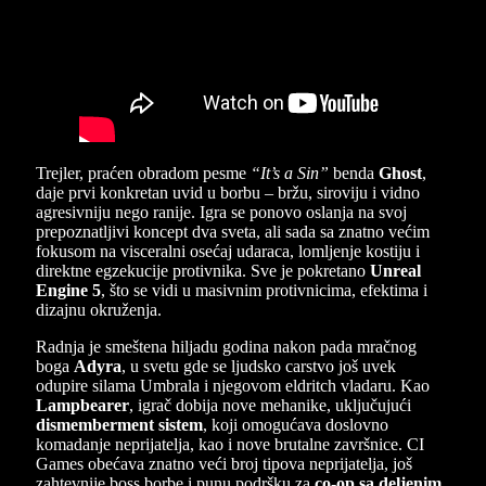
Trejler, praćen obradom pesme
“It’s a Sin”
benda
Ghost
,
daje prvi konkretan uvid u borbu – bržu, siroviju i vidno
agresivniju nego ranije. Igra se ponovo oslanja na svoj
prepoznatljivi koncept dva sveta, ali sada sa znatno većim
fokusom na visceralni osećaj udaraca, lomljenje kostiju i
direktne egzekucije protivnika. Sve je pokretano
Unreal
Engine 5
, što se vidi u masivnim protivnicima, efektima i
dizajnu okruženja.
Radnja je smeštena hiljadu godina nakon pada mračnog
boga
Adyra
, u svetu gde se ljudsko carstvo još uvek
odupire silama Umbrala i njegovom eldritch vladaru. Kao
Lampbearer
, igrač dobija nove mehanike, uključujući
dismemberment sistem
, koji omogućava doslovno
komadanje neprijatelja, kao i nove brutalne završnice. CI
Games obećava znatno veći broj tipova neprijatelja, još
zahtevnije boss borbe i punu podršku za
co-op sa deljenim