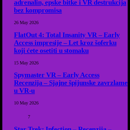
adrenalin, epske bitke i VR destrukcija
bez kompromisa
26 May 2026
FlatOut 4: Total Insanity VR – Early
Access impresije – Let kroz šoferku
koji ćete osetiti u stomaku
15 May 2026
Spymaster VR – Early Access
Recenzija – Sjajne špijunske zavrzlame
u VR-u
10 May 2026
7
Star Trek: Infection – Recenzija –