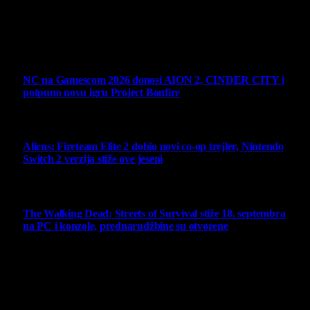
Sav sadržaj na sajtu je u vlasništvu Virtualni Kutak portala.
Svako neovlašćeno korišćenje sadržaja kažnjivo je
zakonom.
Ne propustite
NC na Gamescom 2026 donosi AION 2, CINDER CITY i
potpuno novu igru Project Bonfire
6 August 2026
Aliens: Fireteam Elite 2 dobio novi co-op trejler, Nintendo
Switch 2 verzija stiže ove jeseni
6 August 2026
The Walking Dead: Streets of Survival stiže 18. septembra
na PC i konzole, prednarudžbine su otvorene
4 August 2026
Najbolje ocenjeni opisi
10