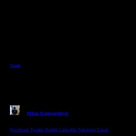
Vesti
Lords of the Fallen II dobio novi
Gameplay snimak, prvi deo je na 50%
popusta!
By
Milan Radosavljević
15 December 2025
3 Mins
Read
Share
Facebook
Twitter
Reddit
LinkedIn
Telegram
Email