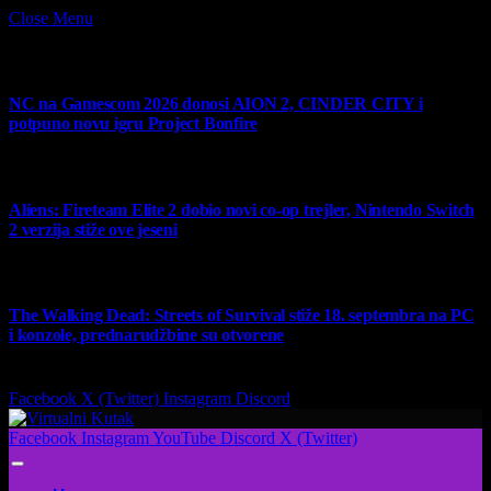
Close Menu
What's Hot
NC na Gamescom 2026 donosi AION 2, CINDER CITY i
potpuno novu igru Project Bonfire
6 August 2026
Aliens: Fireteam Elite 2 dobio novi co-op trejler, Nintendo Switch
2 verzija stiže ove jeseni
6 August 2026
The Walking Dead: Streets of Survival stiže 18. septembra na PC
i konzole, prednarudžbine su otvorene
4 August 2026
Facebook
X (Twitter)
Instagram
Discord
Facebook
Instagram
YouTube
Discord
X (Twitter)