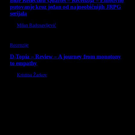
Blue Reflection Quartet – Recenzija – Emotivno
putovanje kroz jedan od najneobičnijih JRPG
serijala
By
Milan Radosavljević
8.5
Recenzije
D-Topia – Review – A journey from monotony
to empathy
By
Kristina Žarkov
O nama
Projekat Virtualni Kutak teži ka tome da približi gejming što
široj publici, sa idejom da edukuje sve posetioce, o igrama,
kroz njih i sa njima na razne i kreativne načine.
Virtualni Kutak brend, logo, domen i sajt su privatnog
vlasništva.