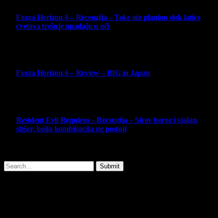
Forza Horizon 6 – Recenzija – Toke niz planinu dok latice
cvetova trešnje upadaju u oči
14 May 2026
10
Forza Horizon 6 – Review – BIG in Japan
14 May 2026
10
Resident Evil Requiem – Recenzija – Sirov horor i sjajan
slešer, bolja kombinacija ne postoji
25 February 2026
Copyright © - 2026 Virtualni Kutak - All Rights Reserved.
Submit
Type above and press
Enter
to search. Press
Esc
to cancel.