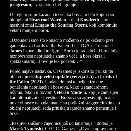
progresom
, uz opciono PvP igranje.
U trejleru su prikazana i tri velika bossa, među kojima su
oklopljeni
Heartroot Warden
, krilati
Koydreth
, kao i
masivni zmaj
Lingao the Souring Storm
, koji kombinuje
vetar i munje u borbi.
„Uzbuđeni smo što konačno možemo da pokažemo prvi
gameplay za Lords of the Fallen II na TGA-u,“ rekao je
James Lowe
, direktor igre. „Borba je sada brža i brutalnija,
raznovrsnost neprijatelja znatno veća, a boss okršaji
spektakularniji. I ovo je tek početak…“
Pored najave nastavka, CI Games je iskoristio priliku da
objavi i
poslednji veliki update (verzija 2.5)
za
Lords of
the Fallen (2023)
. Update donosi temeljne izmene
ponašanja neprijatelja i bossova, kako u standardnom
režimu, tako i u novom
Veteran Mode-u
, koji je zamišljen
kao ultimativni test veštine. Bossovi su agresivniji, imaju
nove obrasce napada, manje su podložni stagger efektima, a
obični neprijatelji sada pritiskaju igrača znatno pametnije i
brže.
„Pažljivo slušamo zajednicu još od lansiranja,“ dodao je
Marek Tymiński
, CEO CI Gamesa. „Ovo je upravo ono