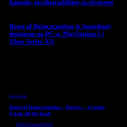
konzole, prednarudžbine su otvorene
4 August 2026
Beast of Reincarnation je (napokon)
dostupan na PC-u, PlayStation 5 i
Xbox Series X|S
4 August 2026
Poslednji opisi
9
Recenzije
Beast of Reincarnation – Review – (Game)
Freak off the leash
By
Milan Radosavljević