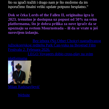
što su igrači tražili i drago nam je što možemo da im
isporučimo finalni veliki update potpuno besplatno.“
Dok se čeka Lords of the Fallen II, originalna igra iz
2023. trenutno je dostupna uz popust od 50% na svim
platformama, što je dobra prilika za nove igrače da se
upoznaju sa svetom Mournsteada – ili da se vrate u još
surovijem izdanju.
Previous Article
Bez izbora (No Other Choice) nagrađivanog
južnokorejskog reditelja Park Čan-vuka na Beograd Film
Festivalu 2. Februara 2026.
Next Article
LEGO Voyagers dobio cross-play na svim
platformama
Milan Radosavljević
Website
Owner and Editor in Chief