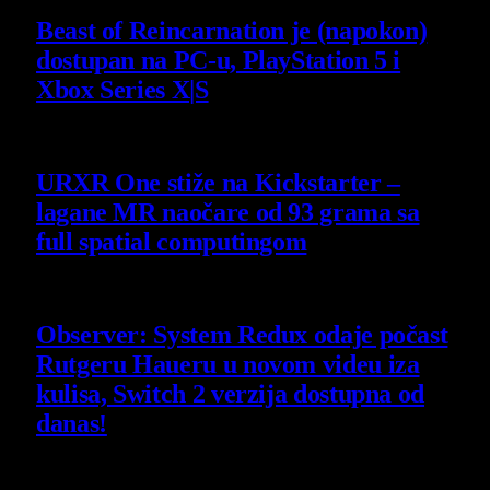
Beast of Reincarnation je (napokon)
dostupan na PC-u, PlayStation 5 i
Xbox Series X|S
4 August 2026
URXR One stiže na Kickstarter –
lagane MR naočare od 93 grama sa
full spatial computingom
30 July 2026
Observer: System Redux odaje počast
Rutgeru Haueru u novom videu iza
kulisa, Switch 2 verzija dostupna od
danas!
30 July 2026