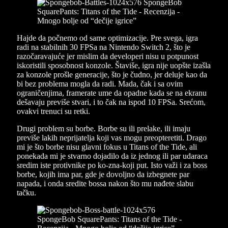
Hajde da počnemo od same optimizacije. Pre svega, igra
radi na stabilnih 30 FPSa na Nintendo Switch 2, što je
razočaravajuće jer mislim da developeri nisu u potpunost
iskoristili sposobnost konzole. Štaviše, igra nije uopšte izašla
za konzole prošle generacije, što je čudno, jer deluje kao da
bi bez problema mogla da radi. Mada, čak i sa ovim
ograničenjima, framerate ume da opadne kada se na ekranu
dešavaju previše stvari, i to čak na ispod 10 FPSa. Srećom,
ovakvi trenuci su retki.
Drugi problem su borbe. Borbe su ili prelake, ili imaju
previše lakih neprijatelja koji vas mogu preopteretiti. Drago
mi je što borbe nisu glavni fokus u Titans of the Tide, ali
ponekada mi je stvarno dojadilo da iz jednog ili par udaraca
sredim iste protivnike po ko-zna-koji put. Isto važi i za boss
borbe, kojih ima par, gde je dovoljno da izbegnete par
napada, i onda sredite bossa nakon što mu nađete slabu
tačku.