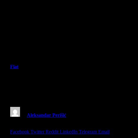
Flat
SpongeBob SquarePants: Titans of the
Tide – Recenzija – Mnogo bolje od
“dečije igrice”
By
Aleksandar Perišić
17 November 2025
6 Mins
Read
Share
Facebook
Twitter
Reddit
LinkedIn
Telegram
Email