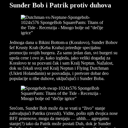
Sunđer Bob i Patrik protiv duhova
Jednoga dana u Bikini Bottom-u (Koralovo), Sunđer Bobov
šef Krusty Krab (Keba Kraba) priređuje specijalnu
promociju svojih burgera. Za samo jedan dan, svi burgeri su
upola cene i ovo je, kako izgleda, jako veliki događaj za
Koralovo te su pozvani čak i sam Kralj Neptun. Nažalost,
dok su čekali svoj red Kralj Neptun i Flying Dutchman
(Ukleti Holanđanin) se posvađaju, i pretvore dobar deo
populacije u ribe duhove, uključujući i Sunđer Boba.
Srećom, Sunđer Bob može da se vrati u “živo” stanje
zahvaljujući Patriku (zvezdi). Vidite, pošto njih dvojica nose
BFF prstenove, mogu da menjaju … uhhh… agregatno
stanje(?) tako da Patrik može postati Duh, dok je Sunđer