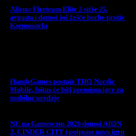
Aliens: Fireteam Elite 2 stiže 25.
avgusta i donosi još žešće borbe protiv
Ksenomorfa
23 July 2026
Poslednje vesti
HandyGames postaje THQ Nordic
Mobile, fokus će biti premium igre za
mobilne uređaje
7 August 2026
NC na Gamescom 2026 donosi AION
2, CINDER CITY i potpuno novu igru