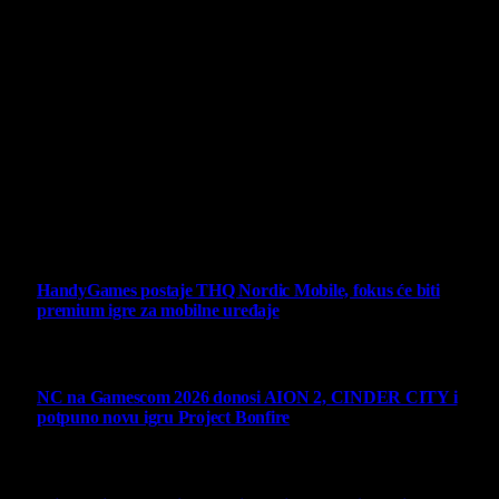
Projekat Virtualni Kutak teži ka tome da približi gejming što
široj publici, sa idejom da edukuje sve posetioce, o igrama,
kroz njih i sa njima na razne i kreativne načine.
Virtualni Kutak brend, logo, domen i sajt su privatnog
vlasništva.
Sav sadržaj na sajtu je u vlasništvu Virtualni Kutak portala.
Svako neovlašćeno korišćenje sadržaja kažnjivo je
zakonom.
Ne propustite
HandyGames postaje THQ Nordic Mobile, fokus će biti
premium igre za mobilne uređaje
7 August 2026
NC na Gamescom 2026 donosi AION 2, CINDER CITY i
potpuno novu igru Project Bonfire
6 August 2026