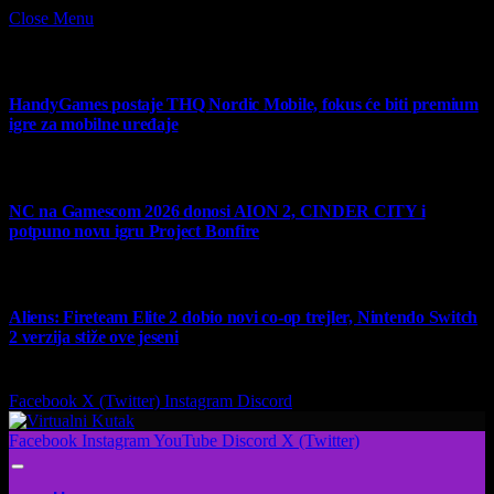
Close Menu
What's Hot
HandyGames postaje THQ Nordic Mobile, fokus će biti premium
igre za mobilne uređaje
7 August 2026
NC na Gamescom 2026 donosi AION 2, CINDER CITY i
potpuno novu igru Project Bonfire
6 August 2026
Aliens: Fireteam Elite 2 dobio novi co-op trejler, Nintendo Switch
2 verzija stiže ove jeseni
6 August 2026
Facebook
X (Twitter)
Instagram
Discord
Facebook
Instagram
YouTube
Discord
X (Twitter)