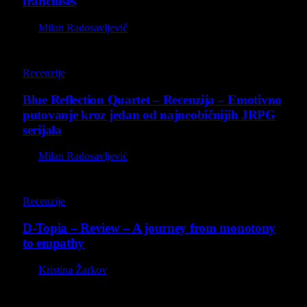
franchises
By
Milan Radosavljević
8.8
Recenzije
Blue Reflection Quartet – Recenzija – Emotivno
putovanje kroz jedan od najneobičnijih JRPG
serijala
By
Milan Radosavljević
8.5
Recenzije
D-Topia – Review – A journey from monotony
to empathy
By
Kristina Žarkov
O nama