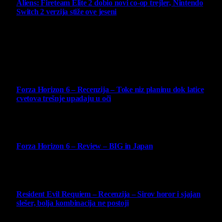
Aliens: Fireteam Elite 2 dobio novi co-op trejler, Nintendo
Switch 2 verzija stiže ove jeseni
6 August 2026
Najbolje ocenjeni opisi
10
Forza Horizon 6 – Recenzija – Toke niz planinu dok latice
cvetova trešnje upadaju u oči
14 May 2026
10
Forza Horizon 6 – Review – BIG in Japan
14 May 2026
10
Resident Evil Requiem – Recenzija – Sirov horor i sjajan
slešer, bolja kombinacija ne postoji