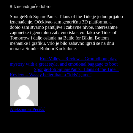
8
Iznenađujuće dobro
SpongeBob SquarePants: Titans of the Tide je jedno prijatno
iznenađenje. Očekivao sam generičnu 3D platformu, a
dobio sam stvarno pamtljive i zabavne nivoe, interesantne
zagonetke i generalno zabavno iskustvo. Iako se Tides of
Tomorrow i dalje oslanja na Battle for Bikini Bottom
mehanike i grafiku, vrlo je bilo zabavno igrati se na dnu
mora sa Sunđer Bobom Kockalone.
Previous Article
Rue Valley – Review – Groundhoug day
mystery with a great style, and emotional baggage to boot
Next Article
SpongeBob SquarePants: Titans of the Tide –
Review – Waaay better than a “kids’ game”
Aleksandar Perišić
Mister Grinch is our local Nintendo reviewer and Indie
enthusiast. He loves games almost as much as he loves
stealing presents... and then giving them back!