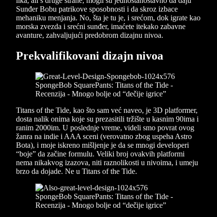
lika, ali s druge strane, mogli su jednostanostavno da daju
Sunđer Bobu patrikove sposobnosti i da skroz izbace
mehaniku menjanja. No, šta je tu je, i srećom, dok igrate kao
morska zvezda i srećni sunđer, imaćete itekako zabavne
avanture, zahvaljujući predobrom dizajnu nivoa.
Prekvalifikovani dizajn nivoa
Titans of the Tide, kao što sam već naveo, je 3D platformer,
dosta nalik onima koje su prezasitili tržište u kasnim 90ima i
ranim 2000im. U poslednje vreme, videli smo povrat ovog
žanra na indie i AAA sceni (verovatno zbog uspeha Astro
Bota), i moje iskreno mišljenje je da se mnogi developeri
“boje” da začine formulu. Veliki broj ovakvih platformi
nema nikakvog izazova, niti raznolikosti u nivoima, i umeju
brzo da dojade. Ne u Titans of the Tide.