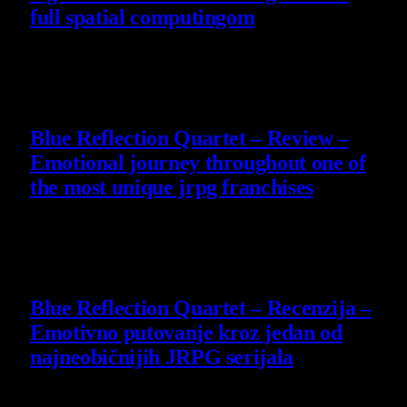
full spatial computingom
30 July 2026
8.8
Blue Reflection Quartet – Review –
Emotional journey throughout one of
the most unique jrpg franchises
29 July 2026
8.8
Blue Reflection Quartet – Recenzija –
Emotivno putovanje kroz jedan od
najneobičnijih JRPG serijala
29 July 2026