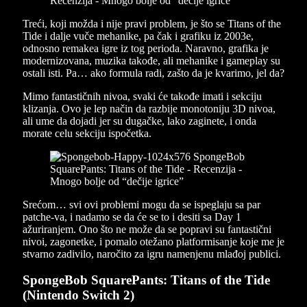
Treći, koji možda i nije pravi problem, je što se Titans of the
Tide i dalje vuče mehanike, pa čak i grafiku iz 2003e,
odnosno remakea igre iz tog perioda. Naravno, grafika je
modernizovana, muzika takođe, ali mehanike i gameplay su
ostali isti. Pa… ako formula radi, zašto da je kvarimo, jel da?
Mimo fantastičnih nivoa, svaki će takođe imati i sekciju
klizanja. Ovo je lep način da razbije monotoniju 3D nivoa,
ali ume da dojadi jer su dugačke, lako zaginete, i onda
morate celu sekciju ispočetka.
Srećom… svi ovi problemi mogu da se ispeglaju sa par
patche-va, i nadamo se da će se to i desiti sa Day 1
ažuriranjem. Ono što ne može da se popravi su fantastični
nivoi, zagonetke, i pomalo otežano platformisanje koje me je
stvarno zadivilo, naročito za igru namenjenu mlađoj publici.
SpongeBob SquarePants: Titans of the Tide
(Nintendo Switch 2)