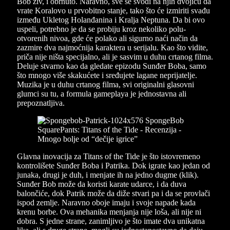
Bob živ, i obrnuto. Naravno, sve se svodi na njih dvojicu da
vrate Koralovo u prvobitno stanje, tako što će izmiriti svađu
između Ukletog Holanđanina i Kralja Neptuna. Da bi ovo
uspeli, potrebno je da se probiju kroz nekoliko polu-
otvorenih nivoa, gde će polako ali sigurno naći način da
zazmire dva najmoćnija karaktera u serijalu. Kao što vidite,
priča nije ništa specijalno, ali je sasvim u duhu crtanog filma.
Deluje stvarno kao da gledate epizodu Sunđer Boba, samo
što mnogo više skakućete i sređujete lagane neprijatelje.
Muzika je u duhu crtanog filma, svi originalni glasovni
glumci su tu, a formula gameplaya je jednostavna ali
prepoznatljiva.
Glavna inovacija za Titans of the Tide je što istovremeno
kontrolišete Sunđer Boba i Patrika. Dok igrate kao jedan od
junaka, drugi je duh, i menjate ih na jedno dugme (klik).
Sunđer Bob može da koristi karate udarce, i da duva
balončiće, dok Patrik može da diže stvari pa i da se provlači
ispod zemlje. Naravno oboje imaju i svoje napade kada
krenu borbe. Ova mehanika menjanja nije loša, ali nije ni
dobra. S jedne strane, zanimljivo je što imate dva unikatna