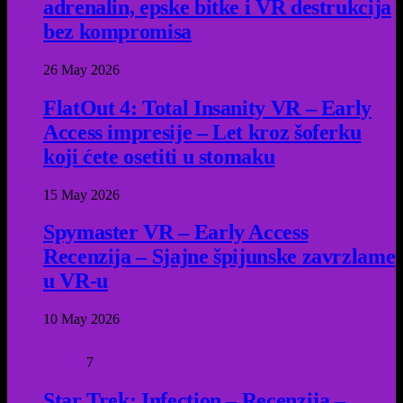
adrenalin, epske bitke i VR destrukcija
bez kompromisa
26 May 2026
FlatOut 4: Total Insanity VR – Early
Access impresije – Let kroz šoferku
koji ćete osetiti u stomaku
15 May 2026
Spymaster VR – Early Access
Recenzija – Sjajne špijunske zavrzlame
u VR-u
10 May 2026
7
Star Trek: Infection – Recenzija –