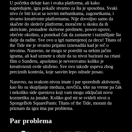
U početku deluje kao i svaka platforma, ali kako
napredujete, igra pokaže stvarno za šta je sposobna. Svaki
nivo će biti krcat sa novim mehanikama, zagonetkama, i
stvarno kreativnim platformama. Nije dovoljno samo da
skačete do sledeće platforme, moraćete u skoku da ih
aktivirate, pronađete skrivene predmete, power-upove,
obrćete okolinu, a ponekad čak da zastanete i razmišljate šta
dalje da radite. Sve ovo u igri namenjenoj za decu! Titans of
the Tide me je stvarno prijatno iznenadila kad je reč o
nivoima. Naravno, ne mogu se porediti sa nekim jačim
igrama, ali kad uzmete u obzir da su nivoi bazirani na crtani
film o Sunđeru, apsolutno je neverovatno koliko je
kreativnosti ovde uloženo. Sve ovo takođe uspeva zbog
preciznih kontrola, koje sasvim lepo odrade posao.
Naravno, na svakom nivou imate i par sporednih aktivnosti,
kao što su skupljanje meduza, novčića, trke na vreme pa čak
i nekoliko side questova koji vam mogu otključati novu
kozmetiku za junake. Koliko god mi se svideli nivoi u
SpongeBob SquarePants: Titans of the Tide, moram da
priznam da igra ima par problema.
Par problema