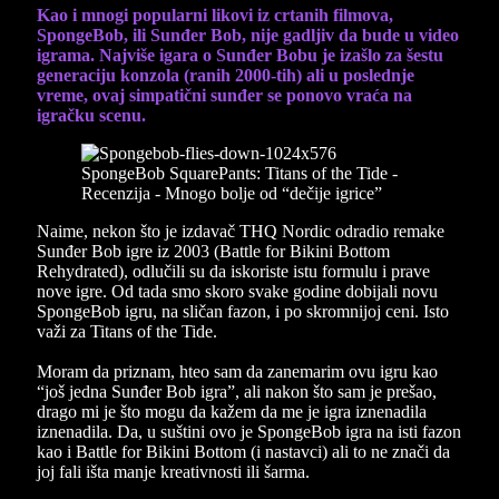
Kao i mnogi popularni likovi iz crtanih filmova,
SpongeBob, ili Sunđer Bob, nije gadljiv da bude u video
igrama. Najviše igara o Sunđer Bobu je izašlo za šestu
generaciju konzola (ranih 2000-tih) ali u poslednje
vreme, ovaj simpatični sunđer se ponovo vraća na
igračku scenu.
Naime, nekon što je izdavač THQ Nordic odradio remake
Sunđer Bob igre iz 2003 (Battle for Bikini Bottom
Rehydrated), odlučili su da iskoriste istu formulu i prave
nove igre. Od tada smo skoro svake godine dobijali novu
SpongeBob igru, na sličan fazon, i po skromnijoj ceni. Isto
važi za Titans of the Tide.
Moram da priznam, hteo sam da zanemarim ovu igru kao
“još jedna Sunđer Bob igra”, ali nakon što sam je prešao,
drago mi je što mogu da kažem da me je igra iznenadila
iznenadila. Da, u suštini ovo je SpongeBob igra na isti fazon
kao i Battle for Bikini Bottom (i nastavci) ali to ne znači da
joj fali išta manje kreativnosti ili šarma.