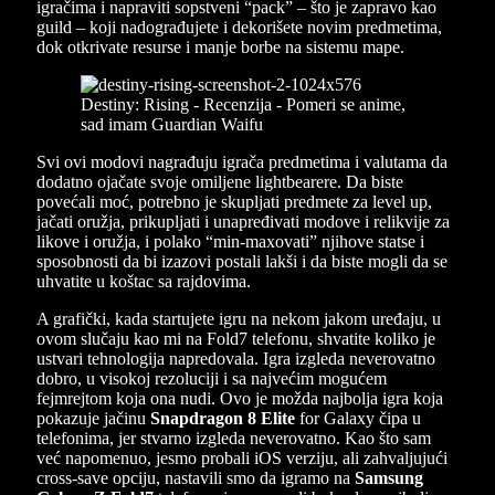
igračima i napraviti sopstveni “pack” – što je zapravo kao
guild – koji nadograđujete i dekorišete novim predmetima,
dok otkrivate resurse i manje borbe na sistemu mape.
Svi ovi modovi nagrađuju igrača predmetima i valutama da
dodatno ojačate svoje omiljene lightbearere. Da biste
povećali moć, potrebno je skupljati predmete za level up,
jačati oružja, prikupljati i unapređivati modove i relikvije za
likove i oružja, i polako “min-maxovati” njihove statse i
sposobnosti da bi izazovi postali lakši i da biste mogli da se
uhvatite u koštac sa rajdovima.
A grafički, kada startujete igru na nekom jakom uređaju, u
ovom slučaju kao mi na Fold7 telefonu, shvatite koliko je
ustvari tehnologija napredovala. Igra izgleda neverovatno
dobro, u visokoj rezoluciji i sa najvećim mogućem
fejmrejtom koja ona nudi. Ovo je možda najbolja igra koja
pokazuje jačinu
Snapdragon 8 Elite
for Galaxy čipa u
telefonima, jer stvarno izgleda neverovatno. Kao što sam
već napomenuo, jesmo probali iOS verziju, ali zahvaljujući
cross-save opciju, nastavili smo da igramo na
Samsung