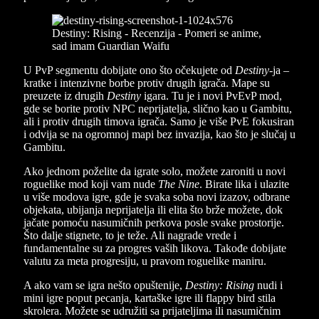
U PvP segmentu dobijate ono što očekujete od
Destiny
-ja –
kratke i intenzivne borbe protiv drugih igrača. Mape su
preuzete iz drugih
Destiny
igara. Tu je i novi PvEvP mod,
gde se borite protiv NPC neprijatelja, slično kao u Gambitu,
ali i protiv drugih timova igrača. Samo je više PvE fokusiran
i odvija se na ogromnoj mapi bez invazija, kao što je slučaj u
Gambitu.
Ako jednom poželite da igrate solo, možete zaroniti u novi
roguelike mod koji vam nude
The Nine
. Birate lika i ulazite
u više modova igre, gde je svaka soba novi izazov, odbrane
objekata, ubijanja neprijatelja ili elita što brže možete, dok
jačate pomoću nasumičnih perkova posle svake prostorije.
Što dalje stignete, to je teže. Ali nagrade vrede i
fundamentalne su za progres vaših likova. Takođe dobijate
valutu za meta progresiju, u pravom roguelike maniru.
A ako vam se igra nešto opuštenije,
Destiny: Rising
nudi i
mini igre poput pecanja, kartaške igre ili flappy bird stila
skrolera. Možete se udružiti sa prijateljima ili nasumičnim