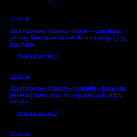
8.8
Recenzije
Blue Reflection Quartet – Review – Emotional
journey throughout one of the most unique jrpg
franchises
By
Milan Radosavljević
8.8
Recenzije
Blue Reflection Quartet – Recenzija – Emotivno
putovanje kroz jedan od najneobičnijih JRPG
serijala
By
Milan Radosavljević
8.5
Recenzije