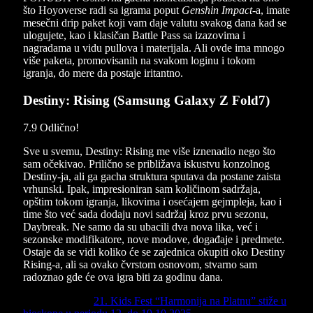
što Hoyoverse radi sa igrama poput
Genshin Impact
-a, imate
mesečni drip paket koji vam daje valutu svakog dana kad se
ulogujete, kao i klasičan Battle Pass sa izazovima i
nagradama u vidu pullova i materijala. Ali ovde ima mnogo
više paketa, promovisanih na svakom loginu i tokom
igranja, do mere da postaje iritantno.
Destiny: Rising (Samsung Galaxy Z Fold7)
7.9
Odlično!
Sve u svemu, Destiny: Rising me više iznenadio nego što
sam očekivao. Prilično se približava iskustvu konzolnog
Destiny-ja, ali ga gacha struktura sputava da postane zaista
vrhunski. Ipak, impresioniran sam količinom sadržaja,
opštim tokom igranja, likovima i osećajem gejmpleja, kao i
time što već sada dodaju novi sadržaj kroz prvu sezonu,
Daybreak. Ne samo da su ubacili dva nova lika, već i
sezonske modifikatore, nove modove, događaje i predmete.
Ostaje da se vidi koliko će se zajednica okupiti oko Destiny
Rising-a, ali sa ovako čvrstom osnovom, stvarno sam
radoznao gde će ova igra biti za godinu dana.
Previous Article
21. Kids Fest “Harmonija na Platnu” stiže u