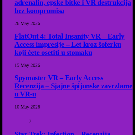
adrenalin, epske bitke i VR destrukcija
bez kompromisa
26 May 2026
FlatOut 4: Total Insanity VR – Early
Access impresije – Let kroz šoferku
koji ćete osetiti u stomaku
15 May 2026
Spymaster VR – Early Access
Recenzija – Sjajne špijunske zavrzlame
u VR-u
10 May 2026
7
Star Trek: Infection – Recenzija –