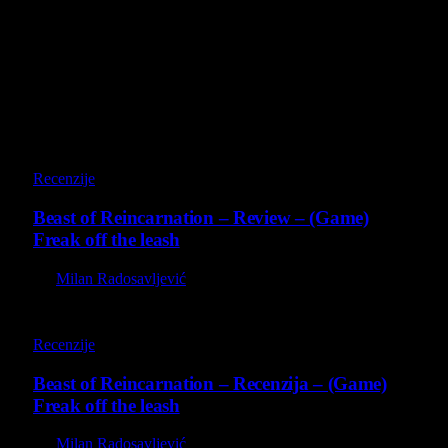
4 August 2026
Poslednji opisi
9
Recenzije
Beast of Reincarnation – Review – (Game)
Freak off the leash
By
Milan Radosavljević
9
Recenzije
Beast of Reincarnation – Recenzija – (Game)
Freak off the leash
By
Milan Radosavljević