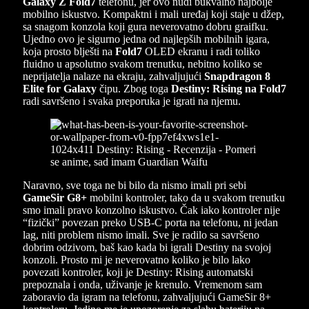
Galaxy Z Fold7
telefonu, jer ovo nudi bukvalno najbolje
mobilno iskustvo. Kompaktni i mali uređaj koji staje u džep,
sa snagom konzola koji gura neverovatno dobru graifku.
Ujedno ovo je sigurno jedna od najlepših mobilnih igara,
koja prosto blješti na
Fold7
OLED ekranu i radi toliko
fluidno u apsolutno svakom trenutku, nebitno koliko se
neprijatelja nalaze na ekraju, zahvaljujući
Snapdragon 8
Elite for Galaxy
čipu. Zbog toga
Destiny: Rising na Fold7
radi savršeno i svaka preporuka je igrati na njemu.
Naravno, sve toga ne bi bilo da nismo imali pri sebi
GameSir G8+
mobilni kontroler, tako da u svakom trenutku
smo imali pravo konzolno iskustvo. Čak iako kontroler nije
“fizički” povezan preko USB-C porta na telefonu, ni jedan
lag, niti problem nismo imali. Sve je radilo sa savršeno
dobrim odzivom, baš kao kada bi igrali Destiny na svojoj
konzoli. Prosto mi je neverovatno koliko je bilo lako
povezati kontroler, koji je Destiny: Rising automatski
prepoznala i onda, uživanje je krenulo. Vremenom sam
zaboravio da igram na telefonu, zahvaljujući GameSir 8+