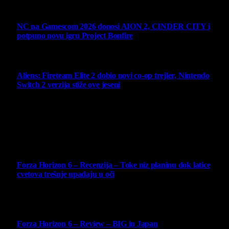
7 August 2026
NC na Gamescom 2026 donosi AION 2, CINDER CITY i
potpuno novu igru Project Bonfire
6 August 2026
Aliens: Fireteam Elite 2 dobio novi co-op trejler, Nintendo
Switch 2 verzija stiže ove jeseni
6 August 2026
Najbolje ocenjeni opisi
10
Forza Horizon 6 – Recenzija – Toke niz planinu dok latice
cvetova trešnje upadaju u oči
14 May 2026
10
Forza Horizon 6 – Review – BIG in Japan