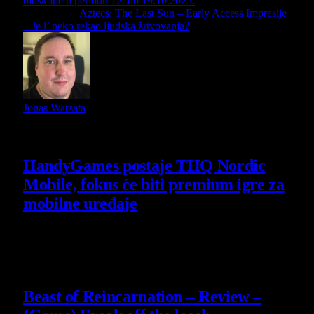
bioskope u periodu 12. do 19.10.2025.
Next Article
Aztecs: The Last Sun – Early Access Impresije
– Je l’ neko rekao ljudska žrtvovanja?
Jonas Watzata
Slični
članci
HandyGames postaje THQ Nordic
Mobile, fokus će biti premium igre za
mobilne uređaje
7 August 2026
9
Beast of Reincarnation – Review –