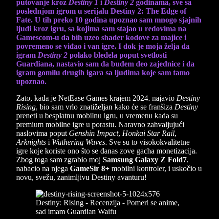
putovanje kroz
Destiny 1
i
Destiny 2
godinama, sve sa
poslednjom igrom u serijalu Destiny 2: The Edge of
Fate. U tih preko 10 godina upoznao sam mnogo sjajnih
ljudi kroz igru, sa kojima sam stajao u redovima na
Gamescom-u da bih uzeo shader kodove za majice i
povremeno se viđao i van igre. I dok je moja želja da
igram
Destiny 2
polako bledela poput svetlosti
Guardiana, nastavio sam da budem deo zajednice i da
igram gomilu drugih igara sa ljudima koje sam tamo
upoznao.
Zato, kada je NetEase Games krajem 2024. najavio
Destiny
Rising
, bio sam vrlo znatiželjan kako će se franšiza
Destiny
preneti u besplatnu mobilnu igru, u vremenu kada su
premium mobilne igre u porastu. Naravno zahvaljujući
naslovima poput
Genshin Impact
,
Honkai Star Rail
,
Arknights
i
Wuthering Waves
. Sve su to visokokvalitetne
igre koje koriste ono što se danas zove gacha monetizacija.
Zbog toga sam zgrabio moj
Samsung Galaxy Z Fold7
,
nabacio na njega
GameSir 8+
mobilni kontroler, i uskočio u
novu, svežu, zanimljivu Destiny avanturu!