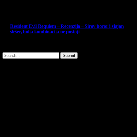
14 May 2026
10
Resident Evil Requiem – Recenzija – Sirov horor i sjajan
slešer, bolja kombinacija ne postoji
25 February 2026
Copyright © - 2026 Virtualni Kutak - All Rights Reserved.
Submit
Type above and press
Enter
to search. Press
Esc
to cancel.