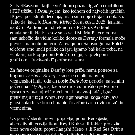
Sa NetEase-om, koji je već dobro poznat igrač na mobilnom
i F2P tržištu, i
Destiny
-jem, kao jednom od najvećih igračkih
IP-jeva poslednjih decenija, imali su mnogo toga da dokažu.
Tako da, kada je
Destiny: Rising
28. avgusta 2025. lansiran
na iOS i Android, a indirektno i na PC kroz Android
emulatore ili NetEase-ov sopstveni MuMu Player, odmah
sam uskočio da vidim koliko dobro se
Destiny
formula može
prevesti na mobilnu igru. Zahvaljujući Samsungu, na
Fold7
telefonu smo imali prilike da igru igramo baš kako treba, na
velikom, rasklopljenom Fold7 uređaju, sa prelepom
grafikom i “rock-solid” performansama.
Za fanove originalne
Destiny
lore priče, nema potrebe za
brigom.
Destiny: Rising
je smešten u alternativnoj
vremenskoj liniji, odmah posle
Dark Age
perioda, na samim
počecima
City Age
-a, kada se društvo urušilo i jedva bilo
spaseno zahvaljujući Travelleru. U glavnoj priči, igrači
preuzimaju ulogu Wolfa, tzv. lightbearera, koga oživljava
ghost kako bi se borio i branio čovečanstvo u ovim mračnim
vremenima.
Uz pomoć starih i novih prijatelja, poput Radagasta,
alternativnih verzija Ikore Rey i Kabr-a ili Jolder, prolazite
kroz nove oblasti poput Jiangshi Metro-a ili Red Sea Drift-a,
gde ponovo srećete i Saladin-a. Područja deluju veoma