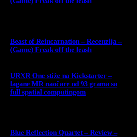
(Game) Freak off the leash
4 August 2026
9
Beast of Reincarnation – Recenzija –
(Game) Freak off the leash
4 August 2026
URXR One stiže na Kickstarter –
lagane MR naočare od 93 grama sa
full spatial computingom
30 July 2026
8.8
Blue Reflection Quartet – Review –