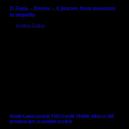
D-Topia – Review – A journey from monotony
to empathy
By
Kristina Žarkov
O nama
Projekat Virtualni Kutak teži ka tome da približi gejming što
široj publici, sa idejom da edukuje sve posetioce, o igrama,
kroz njih i sa njima na razne i kreativne načine.
Virtualni Kutak brend, logo, domen i sajt su privatnog
vlasništva.
Sav sadržaj na sajtu je u vlasništvu Virtualni Kutak portala.
Svako neovlašćeno korišćenje sadržaja kažnjivo je
zakonom.
Ne propustite
HandyGames postaje THQ Nordic Mobile, fokus će biti
premium igre za mobilne uređaje