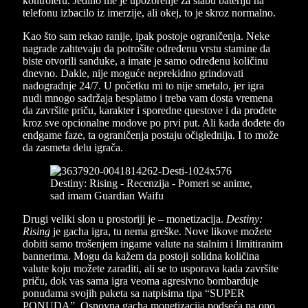
kontroleru. Jedino me je upozorenje za slabu bateriju na
telefonu izbacilo iz imerzije, ali okej, to je skroz normalno.
Kao što sam rekao ranije, ipak postoje ograničenja. Neke
nagrade zahtevaju da potrošite određenu vrstu stamine da
biste otvorili sanduke, a imate je samo određenu količinu
dnevno. Dakle, nije moguće neprekidno grindovati
nadogradnje 24/7. U početku mi to nije smetalo, jer igra
nudi mnogo sadržaja besplatno i treba vam dosta vremena
da završite priču, karakter i sporedne questove i da prođete
kroz sve opcionalne modove po prvi put. Ali kada dođete do
endgame faze, ta ograničenja postaju očiglednija. I to može
da zasmeta delu igrača.
Drugi veliki slon u prostoriji je – monetizacija.
Destiny:
Rising
je gacha igra, tu nema greške. Nove likove možete
dobiti samo trošenjem ingame valute na stalnim i limitiranim
bannerima. Mogu da kažem da postoji solidna količina
valute koju možete zaraditi, ali se to usporava kada završite
priču, dok vas sama igra veoma agresivno bombarduje
ponudama svojih paketa sa natpisima tipa “SUPER
PONUDA”. Osnovna gacha monetizacija podseća na ono