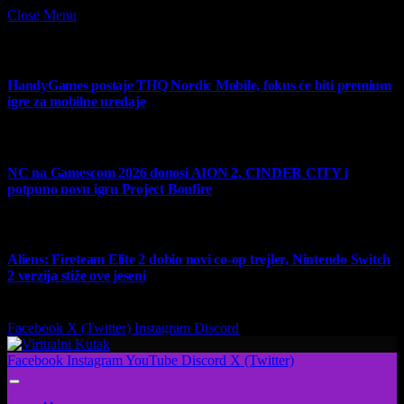
Close Menu
What's Hot
HandyGames postaje THQ Nordic Mobile, fokus će biti premium
igre za mobilne uređaje
7 August 2026
NC na Gamescom 2026 donosi AION 2, CINDER CITY i
potpuno novu igru Project Bonfire
6 August 2026
Aliens: Fireteam Elite 2 dobio novi co-op trejler, Nintendo Switch
2 verzija stiže ove jeseni
6 August 2026
Facebook
X (Twitter)
Instagram
Discord
Facebook
Instagram
YouTube
Discord
X (Twitter)