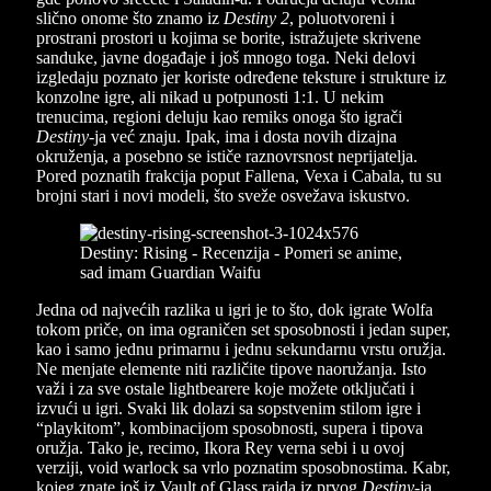
slično onome što znamo iz
Destiny 2
, poluotvoreni i
prostrani prostori u kojima se borite, istražujete skrivene
sanduke, javne događaje i još mnogo toga. Neki delovi
izgledaju poznato jer koriste određene teksture i strukture iz
konzolne igre, ali nikad u potpunosti 1:1. U nekim
trenucima, regioni deluju kao remiks onoga što igrači
Destiny
-ja već znaju. Ipak, ima i dosta novih dizajna
okruženja, a posebno se ističe raznovrsnost neprijatelja.
Pored poznatih frakcija poput Fallena, Vexa i Cabala, tu su
brojni stari i novi modeli, što sveže osvežava iskustvo.
Jedna od najvećih razlika u igri je to što, dok igrate Wolfa
tokom priče, on ima ograničen set sposobnosti i jedan super,
kao i samo jednu primarnu i jednu sekundarnu vrstu oružja.
Ne menjate elemente niti različite tipove naoružanja. Isto
važi i za sve ostale lightbearere koje možete otključati i
izvući u igri. Svaki lik dolazi sa sopstvenim stilom igre i
“playkitom”, kombinacijom sposobnosti, supera i tipova
oružja. Tako je, recimo, Ikora Rey verna sebi i u ovoj
verziji, void warlock sa vrlo poznatim sposobnostima. Kabr,
kojeg znate još iz Vault of Glass rajda iz prvog
Destiny
-ja,