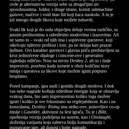
ovde je alternativna verzija sebe sa drugačijim arc
sposobnostima. Jolder, s druge strane, koristi submachine
gunove, mačeve i void titan štit koji baca naokolo. A tu je
još mnogo drugih likova koje možete nabaviti.
Svaki lik koji je do sada objavljen deluje veoma različito, sa
jasnim prednostima u određenim modovima i izazovima. Ali
ne samo to – svaki od njih ima i sopstvene questove, koji
otkrivaju njihovu prošlost i lore, pa ne deluju kao prazne
ljušture. Ovi karakter questovi i glavna priča predstavljeni su
kroz jedinstvene dijaloge i cutscene-ove i generalno
izgledaju odlično. Nisu na nivou
Destiny 2
, ali su i dalje
impresivni, posebno kada uzmete u obzir količinu story
misija i questova za likove koje možete igrati potpuno
besplatno.
Pored kampanje, igra nudi i gomilu drugih modova. I dok
vas neke nagrade koštaju određene energije koja se obnavlja
svakog dana, bio sam impresioniran koliko toga možete
igrati i koliko je sve fokusirano na rejplejabilnost. Kao i na
konzolama,
Destiny: Rising
ima strike-ove, ponovljive co-op
misije i
Gauntlet
, aktivnost za šest igrača. Tu je i
Blitz
,
opuštenija verzija podeljena na susrete, kao i
Onslaught
,
složenija varijanta koja zahteva bolju komunikaciju i
poznavanje igre, ali donosi i bolje nagrade.