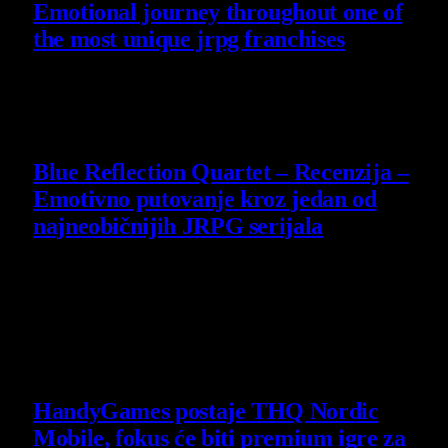
Emotional journey throughout one of
the most unique jrpg franchises
29 July 2026
8.8
Blue Reflection Quartet – Recenzija –
Emotivno putovanje kroz jedan od
najneobičnijih JRPG serijala
29 July 2026
Poslednje vesti
HandyGames postaje THQ Nordic
Mobile, fokus će biti premium igre za