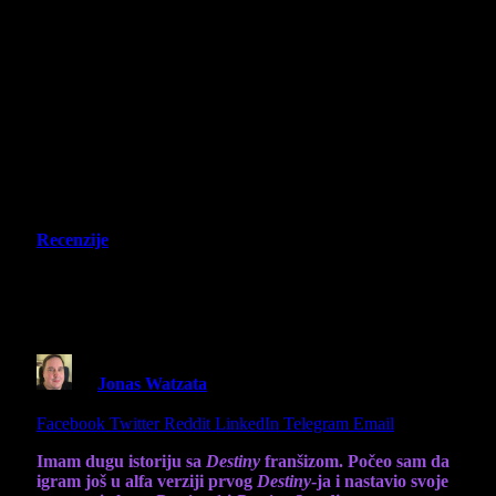
Recenzije
Destiny: Rising – Recenzija – Pomeri
se anime, sad imam Guardian Waifu
By
Jonas Watzata
22 September 2025
8 Mins Read
Share
Facebook
Twitter
Reddit
LinkedIn
Telegram
Email
Imam dugu istoriju sa
Destiny
franšizom. Počeo sam da
igram još u alfa verziji prvog
Destiny
-ja i nastavio svoje