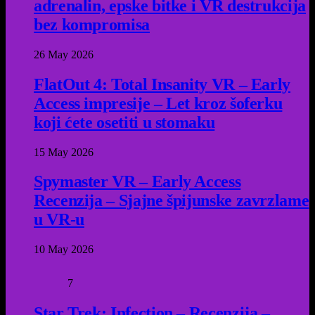
adrenalin, epske bitke i VR destrukcija
bez kompromisa
26 May 2026
FlatOut 4: Total Insanity VR – Early
Access impresije – Let kroz šoferku
koji ćete osetiti u stomaku
15 May 2026
Spymaster VR – Early Access
Recenzija – Sjajne špijunske zavrzlame
u VR-u
10 May 2026
7
Star Trek: Infection – Recenzija –