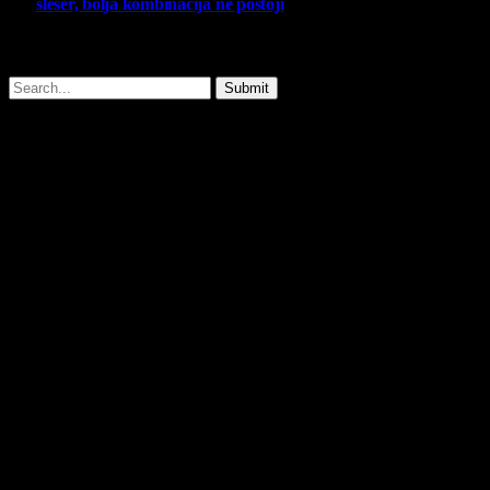
slešer, bolja kombinacija ne postoji
25 February 2026
Copyright © - 2026 Virtualni Kutak - All Rights Reserved.
Submit
Type above and press
Enter
to search. Press
Esc
to cancel.