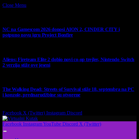
Close Menu
What's Hot
NC na Gamescom 2026 donosi AION 2, CINDER CITY i
potpuno novu igru Project Bonfire
6 August 2026
Aliens: Fireteam Elite 2 dobio novi co-op trejler, Nintendo Switch
2 verzija stiže ove jeseni
6 August 2026
The Walking Dead: Streets of Survival stiže 18. septembra na PC
i konzole, prednarudžbine su otvorene
4 August 2026
Facebook
X (Twitter)
Instagram
Discord
Facebook
Instagram
YouTube
Discord
X (Twitter)