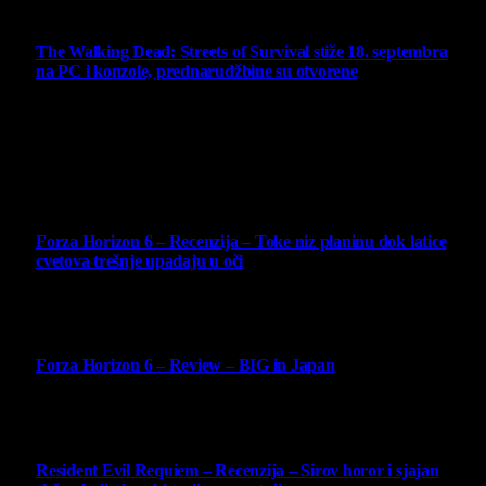
6 August 2026
The Walking Dead: Streets of Survival stiže 18. septembra
na PC i konzole, prednarudžbine su otvorene
4 August 2026
Najbolje ocenjeni opisi
10
Forza Horizon 6 – Recenzija – Toke niz planinu dok latice
cvetova trešnje upadaju u oči
14 May 2026
10
Forza Horizon 6 – Review – BIG in Japan
14 May 2026
10
Resident Evil Requiem – Recenzija – Sirov horor i sjajan