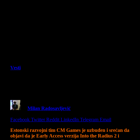
Vesti
Into The Radius 2 je napokon
dostupan u Early Access na Steamu!
By
Milan Radosavljević
24 July 2024
2 Mins Read
Share
Facebook
Twitter
Reddit
LinkedIn
Telegram
Email
Estonski razvojni tim CM Games je uzbuđen i srećan da
objavi da je Early Access verzija Into the Radius 2 i