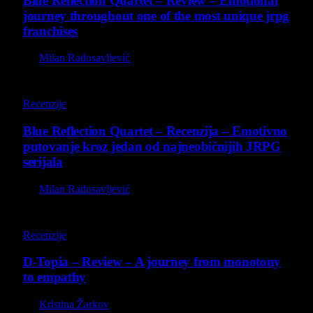
Blue Reflection Quartet – Review – Emotional
journey throughout one of the most unique jrpg
franchises
By
Milan Radosavljević
8.8
Recenzije
Blue Reflection Quartet – Recenzija – Emotivno
putovanje kroz jedan od najneobičnijih JRPG
serijala
By
Milan Radosavljević
8.5
Recenzije
D-Topia – Review – A journey from monotony
to empathy
By
Kristina Žarkov