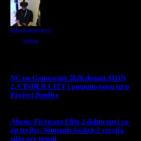
Milan Radosavljević
Website
Owner and Editor in Chief
Slični
članci
NC na Gamescom 2026 donosi AION
2, CINDER CITY i potpuno novu igru
Project Bonfire
6 August 2026
Aliens: Fireteam Elite 2 dobio novi co-
op trejler, Nintendo Switch 2 verzija
stiže ove jeseni