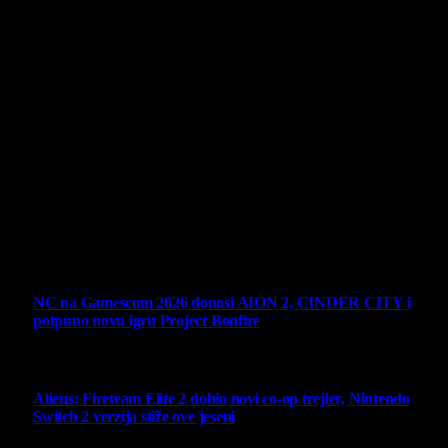
O nama
Projekat Virtualni Kutak teži ka tome da približi gejming što
široj publici, sa idejom da edukuje sve posetioce, o igrama,
kroz njih i sa njima na razne i kreativne načine.
Virtualni Kutak brend, logo, domen i sajt su privatnog
vlasništva.
Sav sadržaj na sajtu je u vlasništvu Virtualni Kutak portala.
Svako neovlašćeno korišćenje sadržaja kažnjivo je
zakonom.
Ne propustite
NC na Gamescom 2026 donosi AION 2, CINDER CITY i
potpuno novu igru Project Bonfire
6 August 2026
Aliens: Fireteam Elite 2 dobio novi co-op trejler, Nintendo
Switch 2 verzija stiže ove jeseni