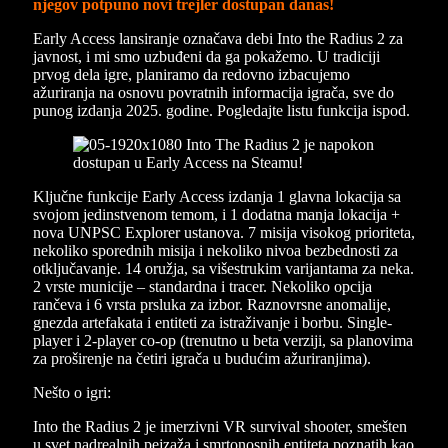
njegov potpuno novi trejler dostupan danas!
Early Access lansiranje označava debi Into the Radius 2 za
javnost, i mi smo uzbuđeni da ga pokažemo. U tradiciji
prvog dela igre, planiramo da redovno izbacujemo
ažuriranja na osnovu povratnih informacija igrača, sve do
punog izdanja 2025. godine. Pogledajte listu funkcija ispod.
Ključne funkcije Early Access izdanja 1 glavna lokacija sa
svojom jedinstvenom temom, i 1 dodatna manja lokacija +
nova UNPSC Explorer ustanova. 7 misija visokog prioriteta,
nekoliko sporednih misija i nekoliko nivoa bezbednosti za
otključavanje. 14 oružja, sa višestrukim varijantama za neka.
2 vrste municije – standardna i tracer. Nekoliko opcija
rančeva i 6 vrsta prsluka za izbor. Raznovrsne anomalije,
gnezda artefakata i entiteti za istraživanje i borbu. Single-
player i 2-player co-op (trenutno u beta verziji, sa planovima
za proširenje na četiri igrača u budućim ažuriranjima).
Nešto o igri:
Into the Radius 2 je imerzivni VR survival shooter, smešten
u svet nadrealnih pejzaža i smrtonosnih entiteta poznatih kao