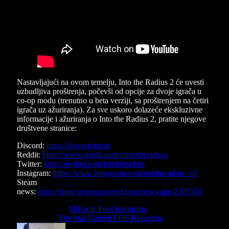
Nastavljajući na ovom temelju, Into the Radius 2 će uvesti
uzbudljiva proširenja, počevši od opcije za dvoje igrača u
co-op modu (trenutno u beta verziji, sa proširenjem na četiri
igrača uz ažuriranja). Za sve uskoro dolazeće ekskluzivne
informacije i ažuriranja o Into the Radius 2, pratite njegove
društvene stranice:
Discord:
https://discord.gg/itr
Reddit:
https://www.reddit.com/r/intotheradius/
Twitter:
https://twitter.com/intotheradius
Instagram:
https://www.instagram.com/intotheradius_vr/
Steam
news:
https://store.steampowered.com/news/app/2307350
Previous Article
MiRacle Pool Recenzija
Next Article
The Star Named EOS Recenzija