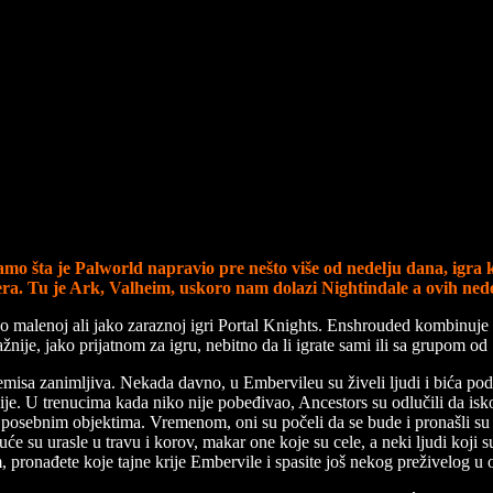
samo šta je Palworld napravio pre nešto više od nedelju dana, igra koj
era. Tu je Ark, Valheim, uskoro nam dolazi Nightindale a ovih ned
o malenoj ali jako zaraznoj igri Portal Knights. Enshrouded kombinuje n
nije, jako prijatnom za igru, nebitno da li igrate sami ili sa grupom od 
remisa zanimljiva. Nekada davno, u Embervileu su živeli ljudi i bića p
e. U trenucima kada niko nije pobeđivao, Ancestors su odlučili da iskoris
be u posebnim objektima. Vremenom, oni su počeli da se bude i pronašli s
 su urasle u travu i korov, makar one koje su cele, a neki ljudi koji su
m, pronađete koje tajne krije Embervile i spasite još nekog preživelog 