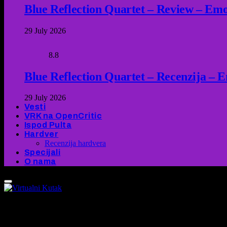
Blue Reflection Quartet – Review – Emot
29 July 2026
8.8
Blue Reflection Quartet – Recenzija – 
29 July 2026
Vesti
VRK na OpenCritic
Ispod Pulta
Hardver
Recenzija hardvera
Specijali
O nama