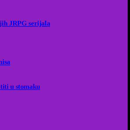
jih JRPG serijala
misa
titi u stomaku