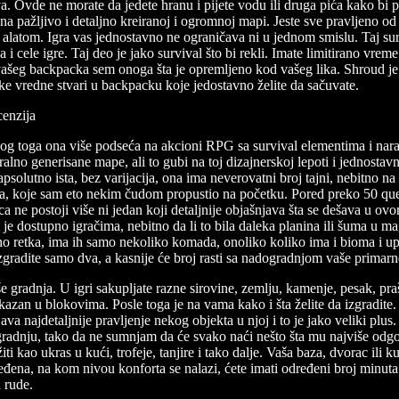
a. Ovde ne morate da jedete hranu i pijete vodu ili druga pića kako bi 
ažljivo i detaljno kreiranoj i ogromnoj mapi. Jeste sve pravljeno od vo
m alatom. Igra vas jednostavno ne ograničava ni u jednom smislu. Taj survi
 cele igre. Taj deo je jako survival što bi rekli. Imate limitirano vrem
 vašeg backpacka sem onoga šta je opremljeno kod vašeg lika. Shroud je 
ke vredne stvari u backpacku koje jedostavno želite da sačuvate.
 zbog toga ona više podseća na akcioni RPG sa survival elementima i na
ralno generisane mape, ali to gubi na toj dizajnerskoj lepoti i jednost
psolutno ista, bez varijacija, ona ima neverovatni broj tajni, nebitno 
, koje sam eto nekim čudom propustio na početku. Pored preko 50 quest
a ne postoji više ni jedan koji detaljnije objašnjava šta se dešava u ovo
 je dostupno igračima, nebitno da li to bila daleka planina ili šuma u m
no retka, ima ih samo nekoliko komada, onoliko koliko ima i bioma i uprav
zgradite samo dva, a kasnije će broj rasti sa nadogradnjom vaše primarn
adnja. U igri sakupljate razne sirovine, zemlju, kamenje, pesak, praš
prikazan u blokovima. Posle toga je na vama kako i šta želite da izgradi
 najdetaljnije pravljenje nekog objekta u njoj i to je jako veliki plus.
 gradnju, tako da ne sumnjam da će svako naći nešto šta mu najviše od
iti kao ukras u kući, trofeje, tanjire i tako dalje. Vaša baza, dvorac ili
eđena, na kom nivou konforta se nalazi, ćete imati određeni broj minuta
a rude.