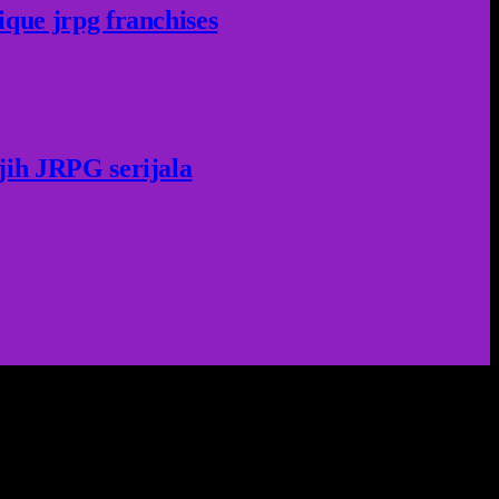
ique jrpg franchises
jih JRPG serijala