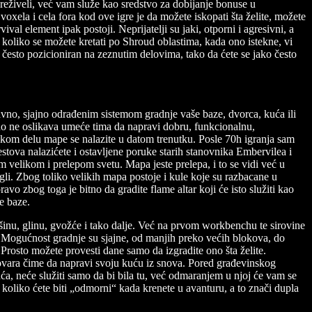
preživeli, već vam služe kao sredstvo za dobijanje bonuse u
xela i cela fora kod ove igre je da možete iskopati šta želite, možete
val element ipak postoji. Neprijatelji su jaki, otporni i agresivni, a
e koliko se možete kretati po Shroud oblastima, kada ono istekne, vi
često pozicioniran na zeznutim delovima, tako da ćete se jako često
ravno, sjajno odrađenim sistemom gradnje vaše baze, dvorca, kuća ili
avno ne oslikava umeće tima da napravi dobru, funkcionalnu,
na kom delu mape se nalazite u datom trenutku. Posle 70h igranja sam
ova nalazićete i ostavljene poruke starih stanovnika Embervilea i
m velikom i prelepom svetu. Mapa jeste prelepa, i to se vidi već u
agli. Zbog toliko velikih mapa postoje i kule koje su razbacane u
o zbog toga je bitno da gradite flame altar koji će isto služiti kao
e baze.
inu, glinu, gvožće i tako dalje. Već na prvom workbenchu te sirovine
te. Mogućnost gradnje su sjajne, od manjih preko većih blokova, do
 Prosto možete provesti dane samo da izgradite ono šta želite.
govara čime da napravi svoju kuću iz snova. Pored građevinskog
 kuća, neće služiti samo da bi bila tu, već odmaranjem u njoj će vam se
 koliko ćete biti „odmorni“ kada krenete u avanturu, a to znači dupla