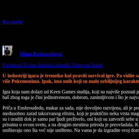
Recenzije
Enshrouded Early Access Recenzija
By
Milan Radosavljević
6 February 2024
12 Mins Read
Share
Facebook
Twitter
Reddit
LinkedIn
Telegram
Email
U industriji igara je trenutko kul praviti survival igre. Pa vidite 
više Pokemonima. Ipak, ima onih koji su malo ozbiljnijeg karakt
Igra koja nam dolazi od Keen Games studija, koji su najviše poznati p
baš zbog toga je čini jedinstvenom, dobrom, zanimljivom i što je najvaž
Priča u Enshroudedu, makar za sada, nije dovoljno razvijena, ali je p
međusobno zarad takozvanog elixira, koji je praktično neka vrsta magij
su i uradili dok je samo par ljudi preživelo, oni koji su zatvorili se
prisutna u ovom svetu, a na drugim mestima priroda je preovladala. Kuće
uništavaju ono šta već nije uništeno. Na vama je da izgradite svoj do