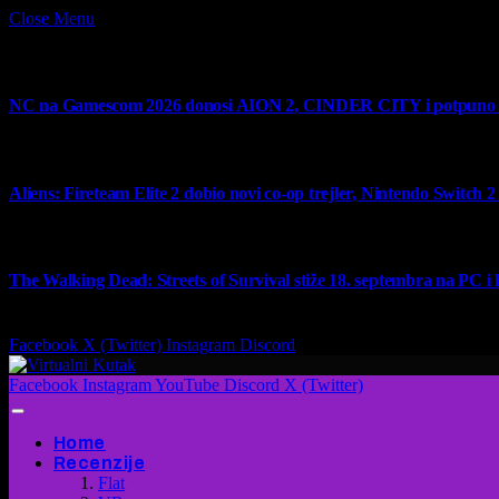
Close Menu
What's Hot
NC na Gamescom 2026 donosi AION 2, CINDER CITY i potpuno no
6 August 2026
Aliens: Fireteam Elite 2 dobio novi co-op trejler, Nintendo Switch 2 v
6 August 2026
The Walking Dead: Streets of Survival stiže 18. septembra na PC i
4 August 2026
Facebook
X (Twitter)
Instagram
Discord
Facebook
Instagram
YouTube
Discord
X (Twitter)
Home
Recenzije
Flat