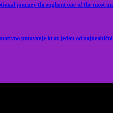
ional journey throughout one of the most un
Emotivno putovanje kroz jedan od najneobični