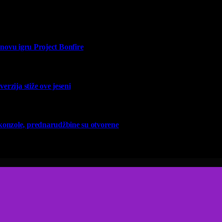
vu igru Project Bonfire
erzija stiže ove jeseni
 konzole, prednarudžbine su otvorene