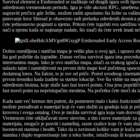
Survival element u Enshrouded se razlikuje od drugih igara ovih tipov
određenom vremenskom periodu. Igra je više akcioni RPG, smeštena na p
napraviti prečicu gde želite, možete raditi apsolutno šta želite sa vaši
putovanje kroz Shroud je obavezno radi prelaska određenih deonica pa i
ćete jednostavno poginuti u njemu. Pritom ćete izgubiti svu sadržinu
naći u njemu kada se najmanje nadate, što znači da ćete uvek imati ne
Dobro osmišljena i statična mapa je veliki plus u ovoj igri, i upravo
šta god poželite da izgradite. Danas većina survival igara ima procedu
interesantnu mapu. Iako je ovo statička mapa, znači za svakog igrača a
nalazio tajne i zanimljivosti na prvom delu mape kod početnog spawna
dodatnog lorea. Na žalost, to je sve od priče. Pored uvodnog cinematic
prvom trenutku kada izađete sa startne lokacije. Sve šta vidite na mapi
određenim bioima, koje služe kao fast travel points. Ona jesu poprilič
fast travel point na nepristupačim mestima. Na početku ćete moći da i
Kada sam već krenuo tim putem, da pomenem malo i kako funkcioniše gr
možete prerađivati u materijal koji će vam služiti za gradnju koji je 
krovova i svega ostalog. Ovo je možda survival igra koja vam dozvoljava
Vremenom ćete otključavati nove sirovine, a tim i nove materijale za
materijala, moguće je praviti i nameštaj, razne zzalice koje će vam služ
boostovati stamina i health. Tako da u zavinosti koliko vam je kuća sr
stamina i duplo regenerisanje iste u toku borbe, istraživanja ili kopanj