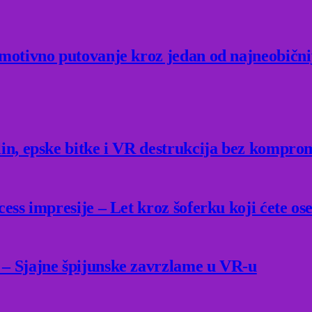
Emotivno putovanje kroz jedan od najneobični
lin, epske bitke i VR destrukcija bez kompro
ess impresije – Let kroz šoferku koji ćete ose
 – Sjajne špijunske zavrzlame u VR-u