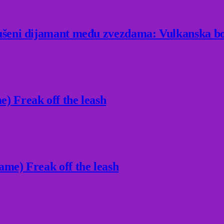
rušeni dijamant među zvezdama: Vulkanska bo
) Freak off the leash
ame) Freak off the leash